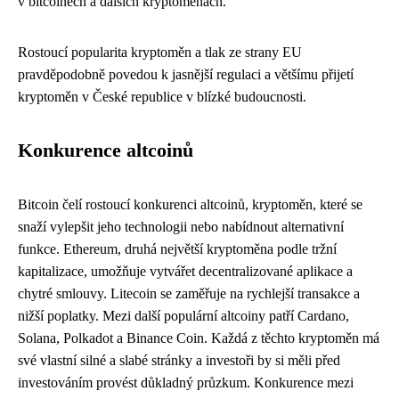
v bitcoinech a dalších kryptoměnách.
Rostoucí popularita kryptoměn a tlak ze strany EU
pravděpodobně povedou k jasnější regulaci a většímu přijetí
kryptoměn v České republice v blízké budoucnosti.
Konkurence altcoinů
Bitcoin čelí rostoucí konkurenci altcoinů, kryptoměn, které se
snaží vylepšit jeho technologii nebo nabídnout alternativní
funkce. Ethereum, druhá největší kryptoměna podle tržní
kapitalizace, umožňuje vytvářet decentralizované aplikace a
chytré smlouvy. Litecoin se zaměřuje na rychlejší transakce a
nižší poplatky. Mezi další populární altcoiny patří Cardano,
Solana, Polkadot a Binance Coin. Každá z těchto kryptoměn má
své vlastní silné a slabé stránky a investoři by si měli před
investováním provést důkladný průzkum. Konkurence mezi