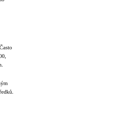
 Často
00,
m.
iným
ředků.