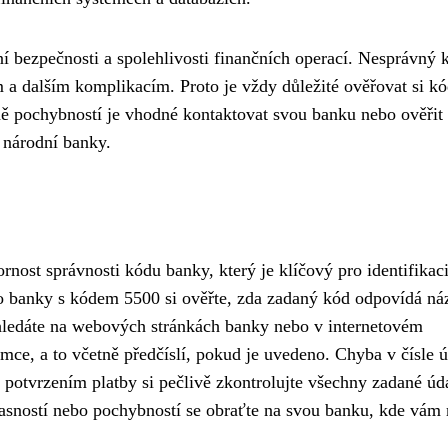
ní bezpečnosti a spolehlivosti finančních operací. Nesprávný 
a dalším komplikacím. Proto je vždy důležité ověřovat si k
dě pochybností je vhodné kontaktovat svou banku nebo ověřit
 národní banky.
rnost správnosti kódu banky, který je klíčový pro identifikac
o banky s kódem 5500 si ověřte, zda zadaný kód odpovídá ná
ledáte na webových stránkách banky nebo v internetovém
emce, a to včetně předčíslí, pokud je uvedeno. Chyba v čísle 
 potvrzením platby si pečlivě zkontrolujte všechny zadané úd
jasností nebo pochybností se obraťte na svou banku, kde vám 