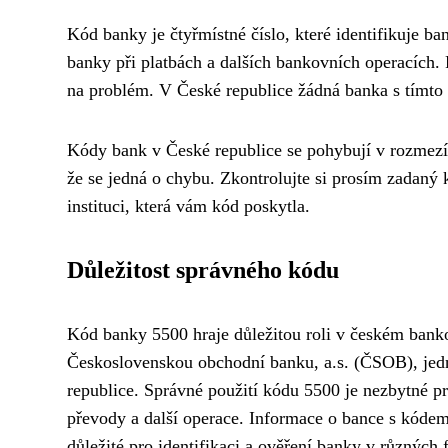
Kód banky je čtyřmístné číslo, které identifikuje ba
banky při platbách a dalších bankovních operacích. 
na problém. V České republice žádná banka s tímto
Kódy bank v České republice se pohybují v rozmezí
že se jedná o chybu. Zkontrolujte si prosím zadaný 
instituci, která vám kód poskytla.
Důležitost správného kódu
Kód banky 5500 hraje důležitou roli v českém bank
Československou obchodní banku, a.s. (ČSOB), jedn
republice. Správné použití kódu 5500 je nezbytné p
převody a další operace. Informace o bance s kódem 5
důležité pro identifikaci a ověření banky v různých