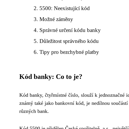
5500: Neexistující kód
Možné záměny
Správné určení kódu banky
Důležitost správného kódu
Tipy pro bezchybné platby
Kód banky: Co to je?
Kód banky, čtyřmístné číslo, slouží k jednoznačné i
známý také jako bankovní kód, je nedílnou součást
různých bank.
Kód 5500 je přidělen České spořitelně, a.s., největš