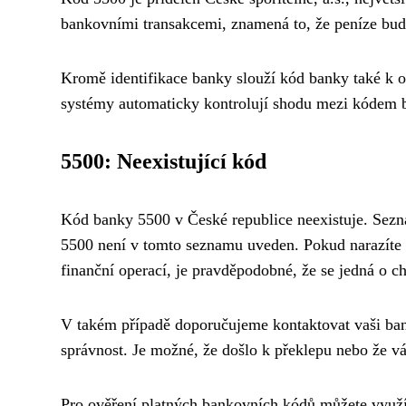
bankovními transakcemi, znamená to, že peníze budo
Kromě identifikace banky slouží kód banky také k 
systémy automaticky kontrolují shodu mezi kódem b
5500: Neexistující kód
Kód banky 5500 v České republice neexistuje. Sez
5500 není v tomto seznamu uveden. Pokud narazíte 
finanční operací, je pravděpodobné, že se jedná o c
V takém případě doporučujeme kontaktovat vaši banku
správnost. Je možné, že došlo k překlepu nebo že 
Pro ověření platných bankovních kódů můžete využ