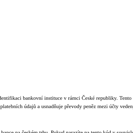
dentifikaci bankovní instituce v rámci České republiky. Tento
í platebních údajů a usnadňuje převody peněz mezi účty vede
í bance na českém trhu. Pokud narazíte na tento kód v souvislo