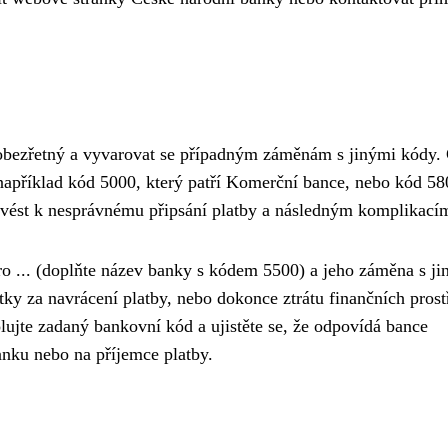
 obezřetný a vyvarovat se případným záměnám s jinými kódy.
například kód 5000, který patří Komerční bance, nebo kód 58
u vést k nesprávnému připsání platby a následným komplikací
pro ... (doplňte název banky s kódem 5500) a jeho záměna s j
ky za navrácení platby, nebo dokonce ztrátu finančních prost
lujte zadaný bankovní kód a ujistěte se, že odpovídá bance
anku nebo na příjemce platby.