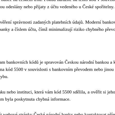
u odeslány nebo přijaty z účtu vedeného u České spořitelny.
ověření správnosti zadaných platebních údajů. Moderní banko
anky a číslem účtu, čímž minimalizují riziko chybného přev
nam bankovních kódů je spravován Českou národní bankou a 
na kód 5500 v souvislosti s bankovním převodem nebo jinou
hybu.
 nebo instituci, která vám kód 5500 sdělila, a ověřit si jeh
vám byla poskytnuta chybná informace.
ít webové stránky České národní banky nebo kontaktovat pří