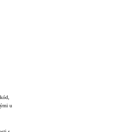
 kód,
nými u
sti s