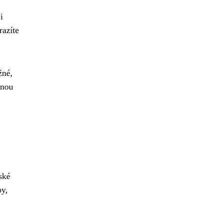
i
razíte
žné,
šnou
ské
by,