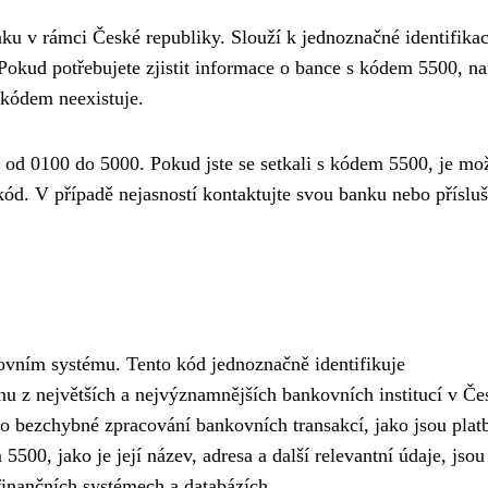
nku v rámci České republiky. Slouží k jednoznačné identifikac
Pokud potřebujete zjistit informace o bance s kódem 5500, na
 kódem neexistuje.
 od 0100 do 5000. Pokud jste se setkali s kódem 5500, je mo
kód. V případě nejasností kontaktujte svou banku nebo příslu
ovním systému. Tento kód jednoznačně identifikuje
u z největších a nejvýznamnějších bankovních institucí v Če
ro bezchybné zpracování bankovních transakcí, jako jsou plat
500, jako je její název, adresa a další relevantní údaje, jsou
 finančních systémech a databázích.