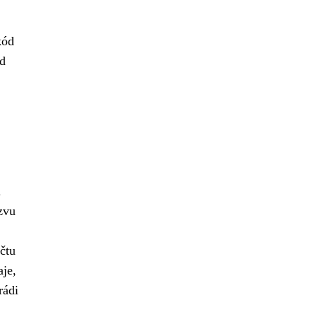
kód
ód
i
zvu
účtu
aje,
rádi