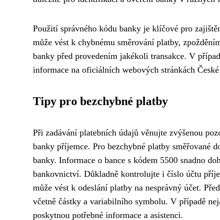
Použití správného kódu banky je klíčové pro zajiště
může vést k chybnému směrování platby, zpožděním 
banky před provedením jakékoli transakce. V přípa
informace na oficiálních webových stránkách České
Tipy pro bezchybné platby
Při zadávání platebních údajů věnujte zvýšenou pozo
banky příjemce. Pro bezchybné platby směřované d
banky. Informace o bance s kódem 5500 snadno doh
bankovnictví. Důkladně kontrolujte i číslo účtu příj
může vést k odeslání platby na nesprávný účet. Před
včetně částky a variabilního symbolu. V případě ne
poskytnou potřebné informace a asistenci.