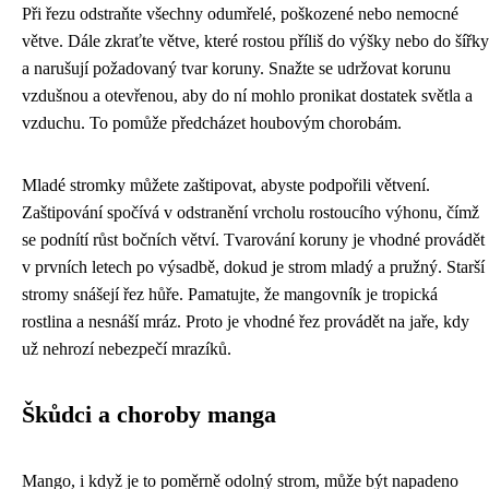
Při řezu odstraňte všechny odumřelé, poškozené nebo nemocné
větve. Dále zkraťte větve, které rostou příliš do výšky nebo do šířky
a narušují požadovaný tvar koruny. Snažte se udržovat korunu
vzdušnou a otevřenou, aby do ní mohlo pronikat dostatek světla a
vzduchu. To pomůže předcházet houbovým chorobám.
Mladé stromky můžete zaštipovat, abyste podpořili větvení.
Zaštipování spočívá v odstranění vrcholu rostoucího výhonu, čímž
se podnítí růst bočních větví. Tvarování koruny je vhodné provádět
v prvních letech po výsadbě, dokud je strom mladý a pružný. Starší
stromy snášejí řez hůře. Pamatujte, že mangovník je tropická
rostlina a nesnáší mráz. Proto je vhodné řez provádět na jaře, kdy
už nehrozí nebezpečí mrazíků.
Škůdci a choroby manga
Mango, i když je to poměrně odolný strom, může být napadeno