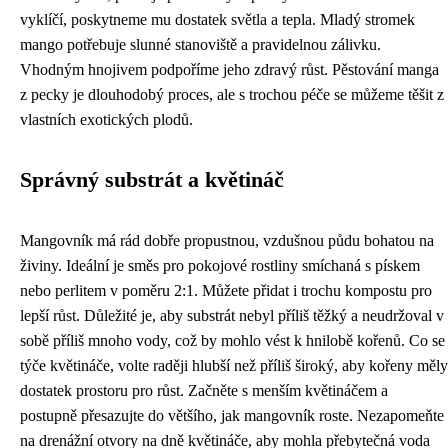
vyklíčí, poskytneme mu dostatek světla a tepla. Mladý stromek
mango potřebuje slunné stanoviště a pravidelnou zálivku.
Vhodným hnojivem podpoříme jeho zdravý růst. Pěstování manga
z pecky je dlouhodobý proces, ale s trochou péče se můžeme těšit z
vlastních exotických plodů.
Správný substrát a květináč
Mangovník má rád dobře propustnou, vzdušnou půdu bohatou na
živiny. Ideální je směs pro pokojové rostliny smíchaná s pískem
nebo perlitem v poměru 2:1. Můžete přidat i trochu kompostu pro
lepší růst. Důležité je, aby substrát nebyl příliš těžký a neudržoval v
sobě příliš mnoho vody, což by mohlo vést k hnilobě kořenů. Co se
týče květináče, volte raději hlubší než příliš široký, aby kořeny měly
dostatek prostoru pro růst. Začněte s menším květináčem a
postupně přesazujte do většího, jak mangovník roste. Nezapomeňte
na drenážní otvory na dně květináče, aby mohla přebytečná voda