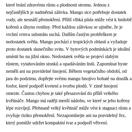
které brání zdravému růstu a plodnosti stromu. Jednou z
nejčastějších je nadměrná zálivka. Mango sice potřebuje dostatek
vody, ale nesnáší přemokření. Příliš vlhká půda může vést k hnilobě
kořenů a úhynu rostliny. Před každou zálivkou se ujistěte, že je
vrchní vrstva substrátu suchá. Dalším častým prohřeškem je
nedostatek světla. Mango pochází z tropických oblastí a vyžaduje
proto dostatek slunečního svitu. V bytových podmínkách je ideální
umístit ho na jižní okno. Nedostatek světla se projeví slabým
růstem, vytahováním stonků a opadáváním listů. Zapomínat byste
neměli ani na pravidelné hnojení. Během vegetačního období, od
jara do podzimu, dopřejte svému mangu hnojivo bohaté na draslík a
fosfor, které podpoří kvetení a tvorbu plodů. V zimě hnojení
omezte. Častou chybou je také přesazování do příliš velkého
květináče. Mango má raději menší nádobu, ve které se jeho kořeny
lépe rozvíjejí. Přehnaně velký květináč může vést k stagnaci růstu a
zvyšuje riziko přemokření. Nezapomínejte ani na pravidelný řez,
který pomůže udržet kompaktní tvar a podpoří větvení.