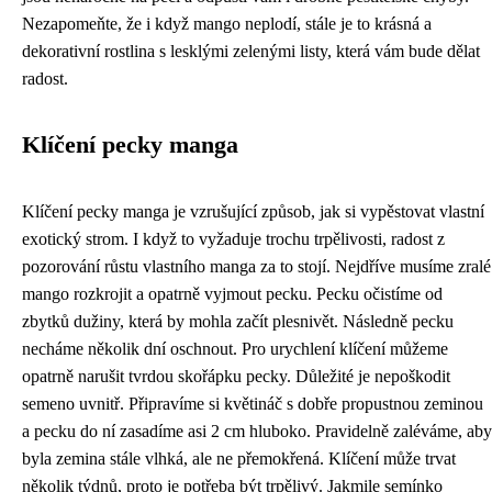
Nezapomeňte, že i když mango neplodí, stále je to krásná a
dekorativní rostlina s lesklými zelenými listy, která vám bude dělat
radost.
Klíčení pecky manga
Klíčení pecky manga je vzrušující způsob, jak si vypěstovat vlastní
exotický strom. I když to vyžaduje trochu trpělivosti, radost z
pozorování růstu vlastního manga za to stojí. Nejdříve musíme zralé
mango rozkrojit a opatrně vyjmout pecku. Pecku očistíme od
zbytků dužiny, která by mohla začít plesnivět. Následně pecku
necháme několik dní oschnout. Pro urychlení klíčení můžeme
opatrně narušit tvrdou skořápku pecky. Důležité je nepoškodit
semeno uvnitř. Připravíme si květináč s dobře propustnou zeminou
a pecku do ní zasadíme asi 2 cm hluboko. Pravidelně zaléváme, aby
byla zemina stále vlhká, ale ne přemokřená. Klíčení může trvat
několik týdnů, proto je potřeba být trpělivý. Jakmile semínko