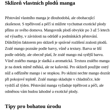
Sklizeň vlastních plodů manga
Pěstování vlastního manga je dlouhodobá, ale obohacující
zkušenost. S trpělivostí a péčí si můžete vychutnat exotické plody
přímo ze svého domova. Mangovník plodí obvykle po 3 až 5 letech
od výsadby, v závislosti na odrůdě a podmínkách pěstování.
Důležitým faktorem pro sklizeň je správné rozlišení zralosti plodů.
Zralé mango poznáte podle barvy, vůně a textury. Barva se liší
podle odrůdy, ale obecně platí, že zralé mango má sytější barvu.
Vůně zralého manga je sladká a aromatická. Textura zralého manga
je na dotek mírně měkká, ale ne kašovitá. Pro sklizeň použijte ostrý
nůž a odřízněte mango i se stopkou. Po sklizni nechte mango dozrát
při pokojové teplotě. Zralé mango skladujte v chladničce, kde
vydrží až týden. Pěstování manga vyžaduje trpělivost a péči, ale
odměnou vám budou lahodné a exotické plody.
Tipy pro bohatou úrodu