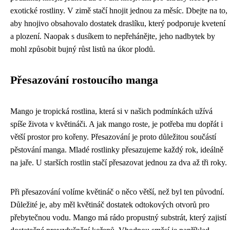
exotické rostliny. V zimě stačí hnojit jednou za měsíc. Dbejte na to,
aby hnojivo obsahovalo dostatek draslíku, který podporuje kvetení
a plození. Naopak s dusíkem to nepřehánějte, jeho nadbytek by
mohl způsobit bujný růst listů na úkor plodů.
Přesazování rostoucího manga
Mango je tropická rostlina, která si v našich podmínkách užívá
spíše života v květináči. A jak mango roste, je potřeba mu dopřát i
větší prostor pro kořeny. Přesazování je proto důležitou součástí
pěstování manga. Mladé rostlinky přesazujeme každý rok, ideálně
na jaře. U starších rostlin stačí přesazovat jednou za dva až tři roky.
Při přesazování volíme květináč o něco větší, než byl ten původní.
Důležité je, aby měl květináč dostatek odtokových otvorů pro
přebytečnou vodu. Mango má rádo propustný substrát, který zajistí