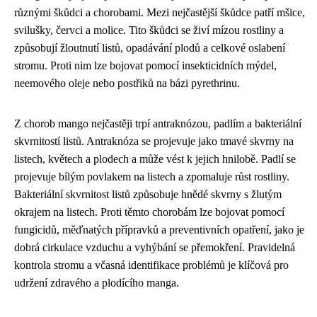
různými škůdci a chorobami. Mezi nejčastější škůdce patří mšice,
svilušky, červci a molice. Tito škůdci se živí mízou rostliny a
způsobují žloutnutí listů, opadávání plodů a celkové oslabení
stromu. Proti nim lze bojovat pomocí insekticidních mýdel,
neemového oleje nebo postřiků na bázi pyrethrinu.
Z chorob mango nejčastěji trpí antraknózou, padlím a bakteriální
skvrnitostí listů. Antraknóza se projevuje jako tmavé skvrny na
listech, květech a plodech a může vést k jejich hnilobě. Padlí se
projevuje bílým povlakem na listech a zpomaluje růst rostliny.
Bakteriální skvrnitost listů způsobuje hnědé skvrny s žlutým
okrajem na listech. Proti těmto chorobám lze bojovat pomocí
fungicidů, měďnatých přípravků a preventivních opatření, jako je
dobrá cirkulace vzduchu a vyhýbání se přemokření. Pravidelná
kontrola stromu a včasná identifikace problémů je klíčová pro
udržení zdravého a plodícího manga.