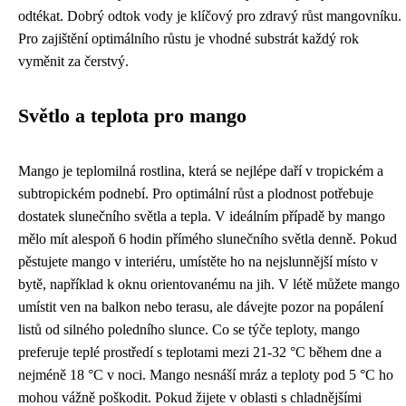
odtékat. Dobrý odtok vody je klíčový pro zdravý růst mangovníku.
Pro zajištění optimálního růstu je vhodné substrát každý rok
vyměnit za čerstvý.
Světlo a teplota pro mango
Mango je teplomilná rostlina, která se nejlépe daří v tropickém a
subtropickém podnebí. Pro optimální růst a plodnost potřebuje
dostatek slunečního světla a tepla. V ideálním případě by mango
mělo mít alespoň 6 hodin přímého slunečního světla denně. Pokud
pěstujete mango v interiéru, umístěte ho na nejslunnější místo v
bytě, například k oknu orientovanému na jih. V létě můžete mango
umístit ven na balkon nebo terasu, ale dávejte pozor na popálení
listů od silného poledního slunce. Co se týče teploty, mango
preferuje teplé prostředí s teplotami mezi 21-32 °C během dne a
nejméně 18 °C v noci. Mango nesnáší mráz a teploty pod 5 °C ho
mohou vážně poškodit. Pokud žijete v oblasti s chladnějšími