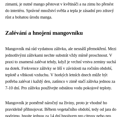
zimami, je nutné mango pěstovat v květináči a na zimu ho přenést
do interiéru. Správné množství světla a tepla je zásadní pro zdravý
růst a bohatou úrodu manga.
Zalévání a hnojení mangovníku
Mangovník má rád vydatnou zálivku, ale nesnáší přemokření. Mezi
jednotlivými zálivkami nechte substrát vždy mírně proschnout. V
praxi to znamená zalévat tehdy, když je vrchní vrstva zeminy suchá
na dotek. Frekvence zálivky se liší v závislosti na ročním období,
teplotě a vlhkosti vzduchu. V horkých letních dnech může být
potřeba zalévat i každý den, zatímco v zimě stačí zálivka jednou za
7-10 dní. Pro zálivku používejte odstátou vodu pokojové teploty.
Mangovník je poměrně náročný na živiny, proto je vhodné ho
pravidelně přihnojovat. Během vegetačního období, tedy od jara do
podzimu, hnojte jednou za 14 dní hnojivem pro citrusy nebo pro