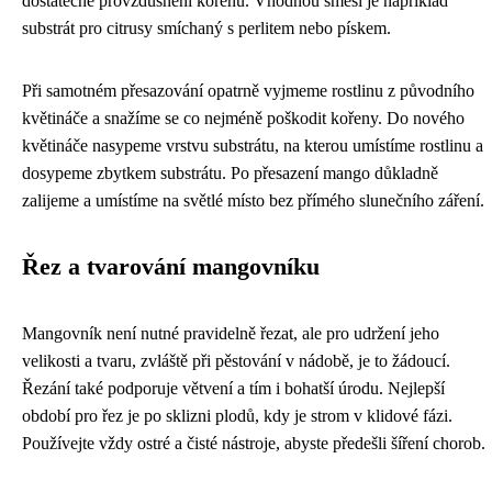
dostatečné provzdušnění kořenů. Vhodnou směsí je například
substrát pro citrusy smíchaný s perlitem nebo pískem.
Při samotném přesazování opatrně vyjmeme rostlinu z původního
květináče a snažíme se co nejméně poškodit kořeny. Do nového
květináče nasypeme vrstvu substrátu, na kterou umístíme rostlinu a
dosypeme zbytkem substrátu. Po přesazení mango důkladně
zalijeme a umístíme na světlé místo bez přímého slunečního záření.
Řez a tvarování mangovníku
Mangovník není nutné pravidelně řezat, ale pro udržení jeho
velikosti a tvaru, zvláště při pěstování v nádobě, je to žádoucí.
Řezání také podporuje větvení a tím i bohatší úrodu. Nejlepší
období pro řez je po sklizni plodů, kdy je strom v klidové fázi.
Používejte vždy ostré a čisté nástroje, abyste předešli šíření chorob.