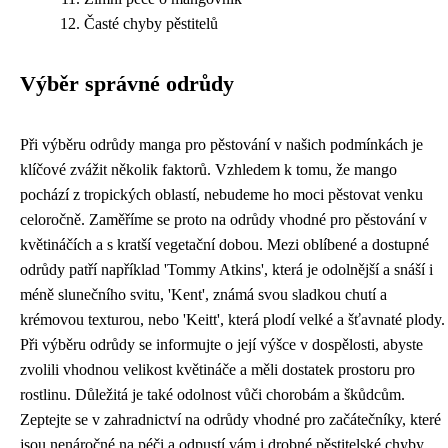
Časté chyby pěstitelů
Výběr správné odrůdy
Při výběru odrůdy manga pro pěstování v našich podmínkách je
klíčové zvážit několik faktorů. Vzhledem k tomu, že mango
pochází z tropických oblastí, nebudeme ho moci pěstovat venku
celoročně. Zaměříme se proto na odrůdy vhodné pro pěstování v
květináčích a s kratší vegetační dobou. Mezi oblíbené a dostupné
odrůdy patří například 'Tommy Atkins', která je odolnější a snáší i
méně slunečního svitu, 'Kent', známá svou sladkou chutí a
krémovou texturou, nebo 'Keitt', která plodí velké a šťavnaté plody.
Při výběru odrůdy se informujte o její výšce v dospělosti, abyste
zvolili vhodnou velikost květináče a měli dostatek prostoru pro
rostlinu. Důležitá je také odolnost vůči chorobám a škůdcům.
Zeptejte se v zahradnictví na odrůdy vhodné pro začátečníky, které
jsou nenáročné na péči a odpustí vám i drobné pěstitelské chyby.