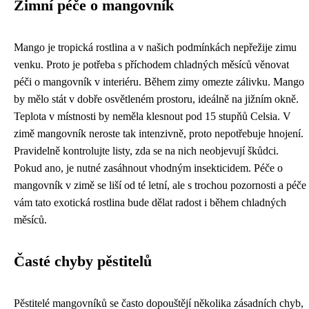
Zimní péče o mangovník
Mango je tropická rostlina a v našich podmínkách nepřežije zimu
venku. Proto je potřeba s příchodem chladných měsíců věnovat
péči o mangovník v interiéru. Během zimy omezte zálivku. Mango
by mělo stát v dobře osvětleném prostoru, ideálně na jižním okně.
Teplota v místnosti by neměla klesnout pod 15 stupňů Celsia. V
zimě mangovník neroste tak intenzivně, proto nepotřebuje hnojení.
Pravidelně kontrolujte listy, zda se na nich neobjevují škůdci.
Pokud ano, je nutné zasáhnout vhodným insekticidem. Péče o
mangovník v zimě se liší od té letní, ale s trochou pozornosti a péče
vám tato exotická rostlina bude dělat radost i během chladných
měsíců.
Časté chyby pěstitelů
Pěstitelé mangovníků se často dopouštějí několika zásadních chyb,