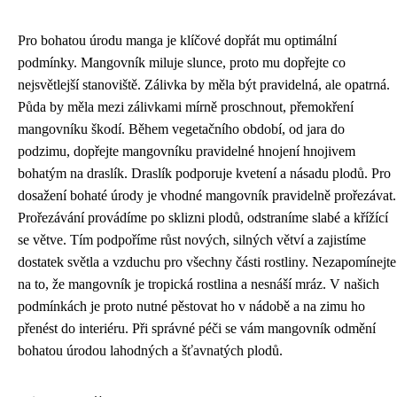
Pro bohatou úrodu manga je klíčové dopřát mu optimální
podmínky. Mangovník miluje slunce, proto mu dopřejte co
nejsvětlejší stanoviště. Zálivka by měla být pravidelná, ale opatrná.
Půda by měla mezi zálivkami mírně proschnout, přemokření
mangovníku škodí. Během vegetačního období, od jara do
podzimu, dopřejte mangovníku pravidelné hnojení hnojivem
bohatým na draslík. Draslík podporuje kvetení a násadu plodů. Pro
dosažení bohaté úrody je vhodné mangovník pravidelně prořezávat.
Prořezávání provádíme po sklizni plodů, odstraníme slabé a křížící
se větve. Tím podpoříme růst nových, silných větví a zajistíme
dostatek světla a vzduchu pro všechny části rostliny. Nezapomínejte
na to, že mangovník je tropická rostlina a nesnáší mráz. V našich
podmínkách je proto nutné pěstovat ho v nádobě a na zimu ho
přenést do interiéru. Při správné péči se vám mangovník odmění
bohatou úrodou lahodných a šťavnatých plodů.