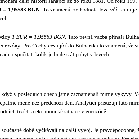
nohem delší historii sahající až do roku 1881. Od roku 1997
R = 1,95583 BGN
. To znamená, že hodnota leva vůči euru je
ech.
 vždy
1 EUR = 1,95583 BGN
. Tato pevná vazba přináší Bulh
urozóny. Pro Čechy cestující do Bulharska to znamená, že si
nadno spočítat, kolik je bude stát pobyt v levech.
í, i když v posledních dnech jsme zaznamenali mírné výkyvy. V
nepatrně méně než předchozí den. Analytici přisuzují tuto mír
odních trzích a ekonomické situace v eurozóně.
 v současné době vyčkávají na další vývoj. Je pravděpodobné, 
ozmezí, nicméně nelze vyloučit ani výraznější pohyby. Pro sle