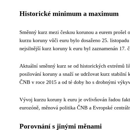
Historické minimum a maximum
Směnný kurz mezi českou korunou a eurem prošel o
kurzu koruny vůči euru bylo dosaženo 25. listopadu 
nejsilnější kurz koruny k euru byl zaznamenán 17. 
Aktuální směnný kurz se od historických extrémů li
posilování koruny a snaží se udržovat kurz stabil
ČNB v roce 2015 a od té doby ho s drobnými výkyv
Vývoj kurzu koruny k euru je ovlivňován řadou fakto
eurozóně, měnová politika ČNB a Evropské centrální
Porovnání s jinými měnami