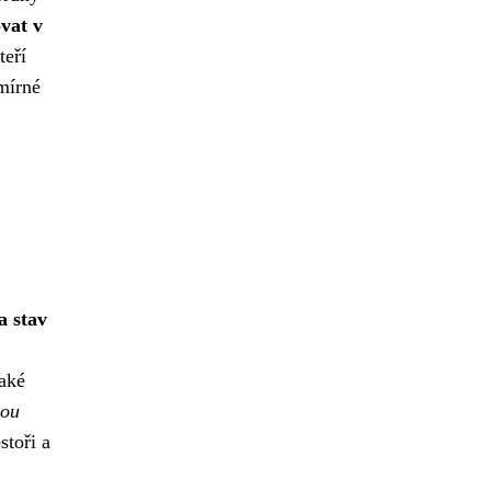
vat v
teří
 mírné
a stav
také
sou
stoři a