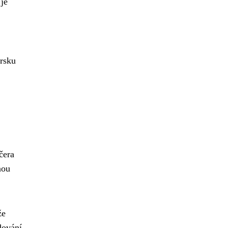
 je
arsku
čera
nou
že
dování