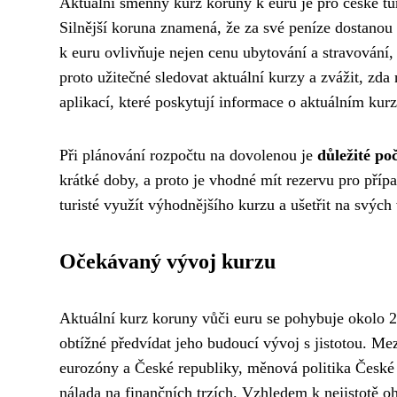
Aktuální směnný kurz koruny k euru je pro české tu
Silnější koruna znamená, že za své peníze dostanou
k euru ovlivňuje nejen cenu ubytování a stravování, 
proto užitečné sledovat aktuální kurzy a zvážit, zd
aplikací, které poskytují informace o aktuálním ku
Při plánování rozpočtu na dovolenou je
důležité po
krátké doby, a proto je vhodné mít rezervu pro pří
turisté využít výhodnějšího kurzu a ušetřit na svých
Očekávaný vývoj kurzu
Aktuální kurz koruny vůči euru se pohybuje okolo 
obtížné předvídat jeho budoucí vývoj s jistotou. Me
eurozóny a České republiky, měnová politika České 
nálada na finančních trzích. Vzhledem k nejistotě o