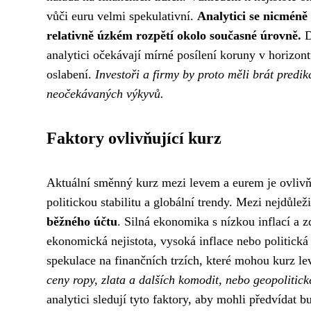
vůči euru velmi spekulativní.
Analytici se nicméně
relativně úzkém rozpětí okolo současné úrovně.
D
analytici očekávají mírné posílení koruny v horizont
oslabení.
Investoři a firmy by proto měli brát predi
neočekávaných výkyvů.
Faktory ovlivňující kurz
Aktuální směnný kurz mezi levem a eurem je ovlivň
politickou stabilitu a globální trendy. Mezi nejdůleži
běžného účtu
. Silná ekonomika s nízkou inflací a
ekonomická nejistota, vysoká inflace nebo politická 
spekulace na finančních trzích, které mohou kurz l
ceny ropy, zlata a dalších komodit, nebo geopolitic
analytici sledují tyto faktory, aby mohli předvídat 