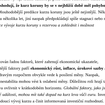
 shodují, že kurz koruny by se v nejbližší době měl pohybo
louhodobější predikce kurzu koruny jsou ještě nejistější. Něk
u několika let, jiní naopak předpokládají spíše stagnaci nebo
kce vývoje kurzu koruny s rezervou a zohlednit i možnost
ován řadou faktorů, které zahrnují ekonomické ukazatele,
tější faktory patří
ekonomický růst, inflace, úrokové sazby 
 zdravým rozpočtem obvykle vede k posílení měny. Naopak,
nestabilita mohou vést k oslabení měny. Důležitou roli hrají 
eva ovlivnit v krátkodobém horizontu.
Globální faktory, jako j
ké události, mohou mít také dopad na kurz leva vůči euru.
Inve
budoucí vývoj kurzu a činit informovaná investiční rozhodnutí.