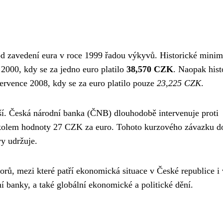
d zavedení eura v roce 1999 řadou výkyvů. Historické mini
2000, kdy se za jedno euro platilo
38,570 CZK
. Naopak hist
července 2008, kdy se za euro platilo pouze
23,225 CZK
.
ší. Česká národní banka (ČNB) dlouhodobě intervenuje proti
ní kolem hodnoty 27 CZK za euro. Tohoto kurzového závazku d
y udržuje.
rů, mezi které patří ekonomická situace v České republice i 
 banky, a také globální ekonomické a politické dění.