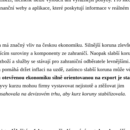
inanční weby a aplikace, které poskytují informace v reálném 
 má značný vliv na českou ekonomiku. Silnější koruna zlevň
jícím suroviny a komponenty ze zahraničí. Naopak slabší kor
zboží a služby se stávají pro zahraniční odběratele levnějšími
na pomáhá držet inflaci na uzdě, zatímco slabší koruna může vé
otevřenou ekonomiku silně orientovanou na export je sta
vy kurzu mohou firmy vystavovat nejistotě a ztěžovat jim
sahovala na devizovém trhu, aby kurz koruny stabilizovala.