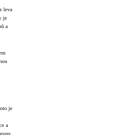
z leva
y je
bů a
hem
ohou
oto je
ce a
oruny