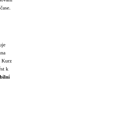
čase.
uje
una
. Kurz
st k
bilní