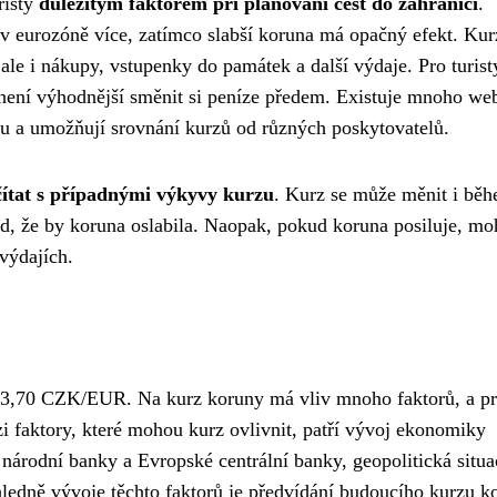
risty
důležitým faktorem při plánování cest do zahraničí
.
 v eurozóně více, zatímco slabší koruna má opačný efekt. Kur
ale i nákupy, vstupenky do památek a další výdaje. Pro turist
a není výhodnější směnit si peníze předem. Existuje mnoho we
rzu a umožňují srovnání kurzů od různých poskytovatelů.
čítat s případnými výkyvy kurzu
. Kurz se může měnit i bě
pad, že by koruna oslabila. Naopak, pokud koruna posiluje, m
 výdajích.
23,70 CZK/EUR. Na kurz koruny má vliv mnoho faktorů, a pr
zi faktory, které mohou kurz ovlivnit, patří vývoj ekonomiky
národní banky a Evropské centrální banky, geopolitická situa
hledně vývoje těchto faktorů je předvídání budoucího kurzu k