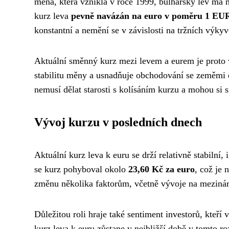
měna, která vznikla v roce 1999, bulharský lev má m
kurz leva
pevně navázán na euro v poměru 1 EU
konstantní a nemění se v závislosti na tržních výkyv
Aktuální směnný kurz mezi levem a eurem je proto
stabilitu měny a usnadňuje obchodování se zeměmi e
nemusí dělat starosti s kolísáním kurzu a mohou si s
Vývoj kurzu v posledních dnech
Aktuální kurz leva k euru se drží relativně stabiln
se kurz pohyboval okolo
23,60 Kč za euro
, což je 
změnu několika faktorům, včetně vývoje na mezinár
Důležitou roli hraje také sentiment investorů, kteří
kurz leva k euru zůstane v nejbližší době v tomto r