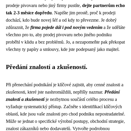
prodeje pivovaru nebo jiný firmy pustíte,
dejte partnerům echo
tak 2-3 měsíce dopředu
. Napište jim prostě, proč k prodeji
dochází, kdo bude novej šéf a od kdy to převezme. Je dobrý
zdůraznit, že
firma pojede dál i pod novým vedením
a že uděláte
všechno pro to, aby prodej pivovaru nebo jiného podniku
proběhl v klidu a bez problémů. Jo, a nezapomeňte pak překopat
všechny ty papíry a smlouvy, kde jste podepsaný jako majitel.
Předání znalostí a zkušeností.
Při přenechání podnikání je klíčové zajistit, aby cenné znalosti a
zkušenosti, které jste nashromáždili, nepřišly nazmar.
Předání
znalostí a zkušeností
je nezbytnou součástí celého procesu a
vyžaduje systematický přístup. Začněte s identifikací klíčových
oblastí, kde jsou vaše znalosti pro chod podniku nepostradatelné.
Může se jednat o specifické výrobní postupy, obchodní strategie,
znalost zákazníků nebo dodavatelů. Vytvořte podrobnou