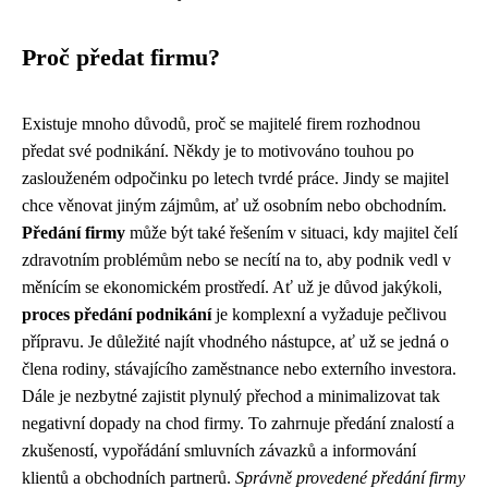
Proč předat firmu?
Existuje mnoho důvodů, proč se majitelé firem rozhodnou
předat své podnikání. Někdy je to motivováno touhou po
zaslouženém odpočinku po letech tvrdé práce. Jindy se majitel
chce věnovat jiným zájmům, ať už osobním nebo obchodním.
Předání firmy
může být také řešením v situaci, kdy majitel čelí
zdravotním problémům nebo se necítí na to, aby podnik vedl v
měnícím se ekonomickém prostředí. Ať už je důvod jakýkoli,
proces předání podnikání
je komplexní a vyžaduje pečlivou
přípravu. Je důležité najít vhodného nástupce, ať už se jedná o
člena rodiny, stávajícího zaměstnance nebo externího investora.
Dále je nezbytné zajistit plynulý přechod a minimalizovat tak
negativní dopady na chod firmy. To zahrnuje předání znalostí a
zkušeností, vypořádání smluvních závazků a informování
klientů a obchodních partnerů.
Správně provedené předání firmy