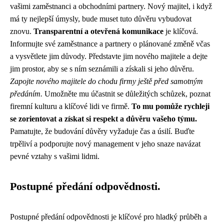
vašimi zaměstnanci a obchodními partnery. Nový majitel, i když
má ty nejlepší úmysly, bude muset tuto důvěru vybudovat
znovu.
Transparentní a otevřená komunikace
je klíčová.
Informujte své zaměstnance a partnery o plánované změně včas
a vysvětlete jim důvody. Představte jim nového majitele a dejte
jim prostor, aby se s ním seznámili a získali si jeho důvěru.
Zapojte nového majitele do chodu firmy ještě před samotným
předáním.
Umožněte mu účastnit se důležitých schůzek, poznat
firemní kulturu a klíčové lidi ve firmě.
To mu pomůže rychleji
se zorientovat a získat si respekt a důvěru vašeho týmu.
Pamatujte, že budování důvěry vyžaduje čas a úsilí. Buďte
trpěliví a podporujte nový management v jeho snaze navázat
pevné vztahy s vašimi lidmi.
Postupné předání odpovědnosti.
Postupné předání odpovědnosti je klíčové pro hladký průběh a