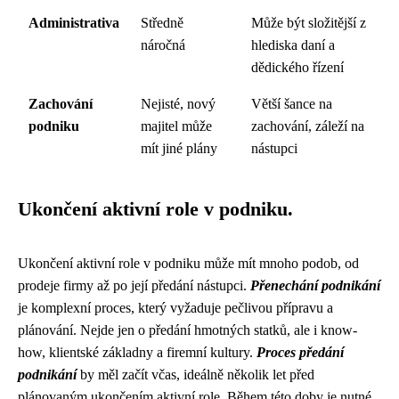
Administrativa
Středně
Může být složitější z
náročná
hlediska daní a
dědického řízení
Zachování
Nejisté, nový
Větší šance na
podniku
majitel může
zachování, záleží na
mít jiné plány
nástupci
Ukončení aktivní role v podniku.
Ukončení aktivní role v podniku může mít mnoho podob, od
prodeje firmy až po její předání nástupci.
Přenechání podnikání
je komplexní proces, který vyžaduje pečlivou přípravu a
plánování. Nejde jen o předání hmotných statků, ale i know-
how, klientské základny a firemní kultury.
Proces předání
podnikání
by měl začít včas, ideálně několik let před
plánovaným ukončením aktivní role. Během této doby je nutné