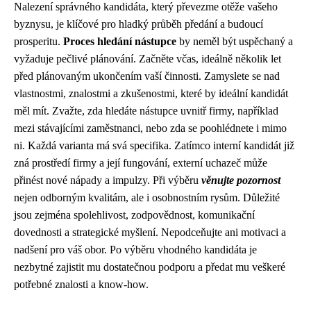
Nalezení správného kandidáta, který převezme otěže vašeho
byznysu, je klíčové pro hladký průběh předání a budoucí
prosperitu.
Proces hledání nástupce
by neměl být uspěchaný a
vyžaduje pečlivé plánování. Začněte včas, ideálně několik let
před plánovaným ukončením vaší činnosti. Zamyslete se nad
vlastnostmi, znalostmi a zkušenostmi, které by ideální kandidát
měl mít. Zvažte, zda hledáte nástupce uvnitř firmy, například
mezi stávajícími zaměstnanci, nebo zda se poohlédnete i mimo
ni. Každá varianta má svá specifika. Zatímco interní kandidát již
zná prostředí firmy a její fungování, externí uchazeč může
přinést nové nápady a impulzy. Při výběru
věnujte pozornost
nejen odborným kvalitám, ale i osobnostním rysům. Důležité
jsou zejména spolehlivost, zodpovědnost, komunikační
dovednosti a strategické myšlení. Nepodceňujte ani motivaci a
nadšení pro váš obor. Po výběru vhodného kandidáta je
nezbytné zajistit mu dostatečnou podporu a předat mu veškeré
potřebné znalosti a know-how.