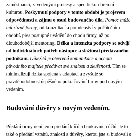
zaměstnanci, zavedenými procesy a specifickou firemní
kulturou.
Poskytnutí podpory v tomto období je projevem
odpovědnosti a zájmu o osud budovaného díla.
Pomoc může
mít různé formy
, od konzultací a poradenství v počátečním
období, přes postupné uvádění do chodu firmy, až po
dlouhodobější mentoring.
Délka a intenzita podpory se odvíjí
od individuálních potřeb nástupce a složitosti předávaného
podnikání.
Důležitá je otevřená komunikace a ochota
původního majitele předávat své znalosti a zkušenosti.
Tím se
minimalizují rizika spojená s adaptací a zvyšuje se
pravděpodobnost úspěšného pokračování firmy pod novým
vedením.
Budování důvěry s novým vedením.
Předání firmy není jen o předání klíčů a bankovních účtů. Je to
také o předání vztahů, znalostí a důvěry, kterou jste si budovali s