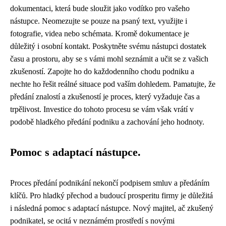
dokumentaci, která bude sloužit jako vodítko pro vašeho
nástupce. Neomezujte se pouze na psaný text, využijte i
fotografie, videa nebo schémata. Kromě dokumentace je
důležitý i osobní kontakt. Poskytněte svému nástupci dostatek
času a prostoru, aby se s vámi mohl seznámit a učit se z vašich
zkušeností. Zapojte ho do každodenního chodu podniku a
nechte ho řešit reálné situace pod vaším dohledem. Pamatujte, že
předání znalostí a zkušeností je proces, který vyžaduje čas a
trpělivost. Investice do tohoto procesu se vám však vrátí v
podobě hladkého předání podniku a zachování jeho hodnoty.
Pomoc s adaptací nástupce.
Proces předání podnikání nekončí podpisem smluv a předáním
klíčů. Pro hladký přechod a budoucí prosperitu firmy je důležitá
i následná pomoc s adaptací nástupce. Nový majitel, ač zkušený
podnikatel, se ocitá v neznámém prostředí s novými