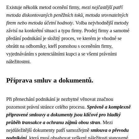
Existuje několik metod ocenění firmy,
mezi nejčastější patří
metoda diskontovaných peněžních toků, metoda srovnatelných
firem nebo metoda účetní hodnoty
. Volba nejvhodnější metody
závisí na konkrétní situaci a typu firmy. Prodej firmy a samotné
předání podnikání je složitý proces, ve kterém je vhodné se
obrátit na odborníky, kteří pomohou s oceněním firmy,
vyjednáváním s potenciálními kupci a se všemi právními
náležitostmi.
Příprava smluv a dokumentů.
Při přenechání podnikání je nezbytné věnovat značnou
pozornost právní stránce celého procesu.
Správně a komplexně
připravené smlouvy a dokumenty jsou klíčové pro hladký
průběh transakce a ochranu zájmů obou stran
. Mezi
nejdůležitější dokumenty patří samozřejmě
smlouva o převodu
podnikání
, která musí obsahovat veškeré náležitosti stanovené