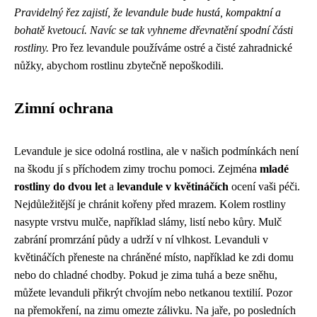
Pravidelný řez zajistí, že levandule bude hustá, kompaktní a
bohatě kvetoucí. Navíc se tak vyhneme dřevnatění spodní části
rostliny.
Pro řez levandule používáme ostré a čisté zahradnické
nůžky, abychom rostlinu zbytečně nepoškodili.
Zimní ochrana
Levandule je sice odolná rostlina, ale v našich podmínkách není
na škodu jí s příchodem zimy trochu pomoci. Zejména
mladé
rostliny do dvou let
a
levandule v květináčích
ocení vaši péči.
Nejdůležitější je chránit kořeny před mrazem. Kolem rostliny
nasypte vrstvu mulče, například slámy, listí nebo kůry. Mulč
zabrání promrzání půdy a udrží v ní vlhkost. Levanduli v
květináčích přeneste na chráněné místo, například ke zdi domu
nebo do chladné chodby. Pokud je zima tuhá a beze sněhu,
můžete levanduli přikrýt chvojím nebo netkanou textilií. Pozor
na přemokření, na zimu omezte zálivku. Na jaře, po posledních