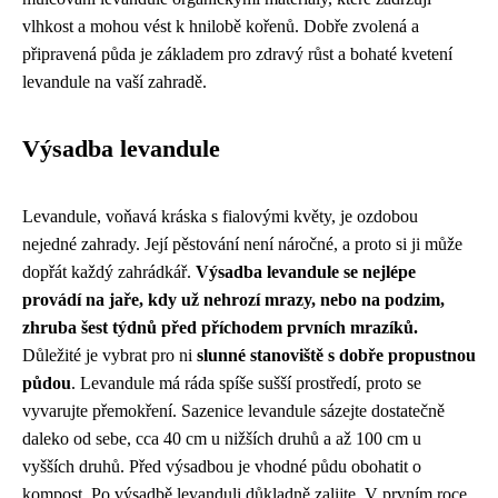
vlhkost a mohou vést k hnilobě kořenů. Dobře zvolená a
připravená půda je základem pro zdravý růst a bohaté kvetení
levandule na vaší zahradě.
Výsadba levandule
Levandule, voňavá kráska s fialovými květy, je ozdobou
nejedné zahrady. Její pěstování není náročné, a proto si ji může
dopřát každý zahrádkář.
Výsadba levandule se nejlépe
provádí na jaře, kdy už nehrozí mrazy, nebo na podzim,
zhruba šest týdnů před příchodem prvních mrazíků.
Důležité je vybrat pro ni
slunné stanoviště s dobře propustnou
půdou
. Levandule má ráda spíše sušší prostředí, proto se
vyvarujte přemokření. Sazenice levandule sázejte dostatečně
daleko od sebe, cca 40 cm u nižších druhů a až 100 cm u
vyšších druhů. Před výsadbou je vhodné půdu obohatit o
kompost. Po výsadbě levanduli důkladně zalijte. V prvním roce