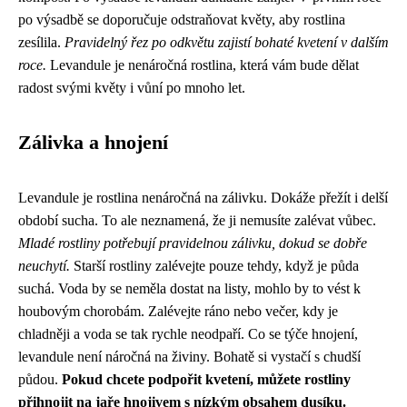
po výsadbě se doporučuje odstraňovat květy, aby rostlina
zesílila.
Pravidelný řez po odkvětu zajistí bohaté kvetení v dalším
roce.
Levandule je nenáročná rostlina, která vám bude dělat
radost svými květy i vůní po mnoho let.
Zálivka a hnojení
Levandule je rostlina nenáročná na zálivku. Dokáže přežít i delší
období sucha. To ale neznamená, že ji nemusíte zalévat vůbec.
Mladé rostliny potřebují pravidelnou zálivku, dokud se dobře
neuchytí.
Starší rostliny zalévejte pouze tehdy, když je půda
suchá. Voda by se neměla dostat na listy, mohlo by to vést k
houbovým chorobám. Zalévejte ráno nebo večer, kdy je
chladněji a voda se tak rychle neodpaří. Co se týče hnojení,
levandule není náročná na živiny. Bohatě si vystačí s chudší
půdou.
Pokud chcete podpořit kvetení, můžete rostliny
přihnojit na jaře hnojivem s nízkým obsahem dusíku.