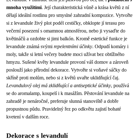
mnoha využitími
. Její charakteristická vůně a krása květů z ní
dělají ideální rostlinu pro smyslné zahradní kompozice. Vytvořte
si z levandule živý plot podél cestičky, obklopte jí terasu pro
večerní posezení s omamnou atmosférou, nebo ji vysaďte do
květináčů a ozdobte si jimi balkón. Kromě estetické funkce je
levandule známá svými
repelentními účinky
. Odpudí komáry i
moly, takže si letní večery budete moci užívat bez obtížného
hmyzu. Sušené květy levandule provoní váš domov a zároveň
poslouží jako přírodní dekorace. Vytvořte si voňavé sáčky do
skříně proti molům, nebo si z květů uvařte uklidňující čaj.
Levandulový olej má zklidňující a antiseptické účinky
, používá
se do aromalamp, koupelí i k masážím. Pěstování levandule na
zahradě je nenáročné, preferuje slunná stanoviště a dobře
propustnou půdu. Pravidelný řez po odkvětu zajistí bohaté
kvetení v dalším roce.
Dekorace s levandulí