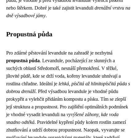
půdu, je vhodné ji před výsadbou levandule vylehčit pískem
nebo štěrkem. Dobré je také zajistit levanduli
drenážní vrstvu na
dně výsadbové jámy
.
Propustná půda
Pro zdárné pěstování levandule na zahradě je nezbytná
propustná půda
. Levandule, pocházející ze slunných a
suchých oblastí Středomoří, nesnáší přemokření. V těžké,
jílovité půdě, kde se drží voda, kořeny levandule uhnívají a
rostlina chřadne. Ideální je
lehká, písčitá až hlinitopísčitá půda s
dobrou drenáží
. Před výsadbou levandule je vhodné půdu
prokypřit a vylehčit přidáním kompostu a písku. Tím se zlepší
její struktura a propustnost. Pro zajištění optimálních podmínek
je vhodné vysadit levanduli na
vyvýšené záhony, kde voda
snadno odtéká
. Pravidelné kypření půdy kolem rostlin zamezí
zhutňování a udrží dobrou propustnost. Naopak, vyvarujte se
mulčování levandule organickými materiály, které zadržují