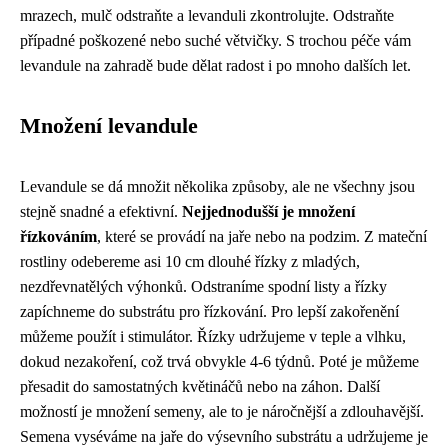
mrazech, mulč odstraňte a levanduli zkontrolujte. Odstraňte
případné poškozené nebo suché větvičky. S trochou péče vám
levandule na zahradě bude dělat radost i po mnoho dalších let.
Množení levandule
Levandule se dá množit několika způsoby, ale ne všechny jsou
stejně snadné a efektivní.
Nejjednodušší je množení
řízkováním
, které se provádí na jaře nebo na podzim. Z mateční
rostliny odebereme asi 10 cm dlouhé řízky z mladých,
nezdřevnatělých výhonků. Odstraníme spodní listy a řízky
zapíchneme do substrátu pro řízkování. Pro lepší zakořenění
můžeme použít i stimulátor. Řízky udržujeme v teple a vlhku,
dokud nezakoření, což trvá obvykle 4-6 týdnů. Poté je můžeme
přesadit do samostatných květináčů nebo na záhon. Další
možností je množení semeny, ale to je náročnější a zdlouhavější.
Semena vyséváme na jaře do výsevního substrátu a udržujeme je