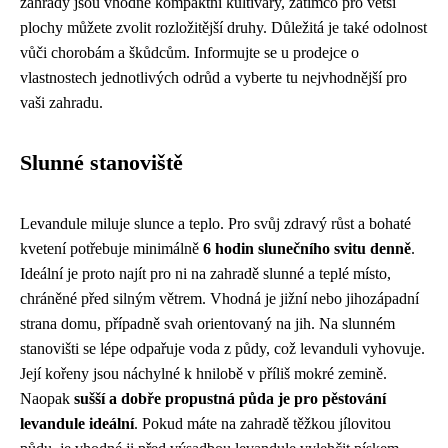
zahrady jsou vhodné kompaktní kultivary, zatímco pro větší
plochy můžete zvolit rozložitější druhy. Důležitá je také odolnost
vůči chorobám a škůdcům. Informujte se u prodejce o
vlastnostech jednotlivých odrůd a vyberte tu nejvhodnější pro
vaši zahradu.
Slunné stanoviště
Levandule miluje slunce a teplo. Pro svůj zdravý růst a bohaté
kvetení potřebuje minimálně
6 hodin slunečního svitu denně
.
Ideální je proto najít pro ni na zahradě slunné a teplé místo,
chráněné před silným větrem. Vhodná je jižní nebo jihozápadní
strana domu, případně svah orientovaný na jih. Na slunném
stanovišti se lépe odpařuje voda z půdy, což levanduli vyhovuje.
Její kořeny jsou náchylné k hnilobě v příliš mokré zemině.
Naopak
sušší a dobře propustná půda je pro pěstování
levandule ideální
. Pokud máte na zahradě těžkou jílovitou