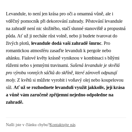
Levandule, to není jen krása pro oči a omamná vůně, ale i
vděčný pomocník při dekorování zahrady. Pěstování levandule
na zahradě není nic složitého, stačí slunné stanoviště a propustná
půda. Ať už ji necháte růst volně, nebo ji budete tvarovat do
živých plotů,
levandule dodá vaší zahradě šmrnc
. Pro
romantickou atmosféru zasaďte levanduli k pergole nebo
altánku. Fialové květy krásně vyniknou v kombinaci s bílými
růžemi nebo s jemnými travinami.
Sušená levandule je skvělá
pro výrobu vonných sáčků do skříně, které zároveň odpuzují
moly.
Z květů si můžete vyrobit i voňavý olej nebo koupelovou
sůl.
Ať už se rozhodnete levanduli využít jakkoliv, její krása
a vůně vám zaručeně zpříjemní nejedno odpoledne na
zahradě.
Našli jste v článku chybu?
Kontaktujte nás