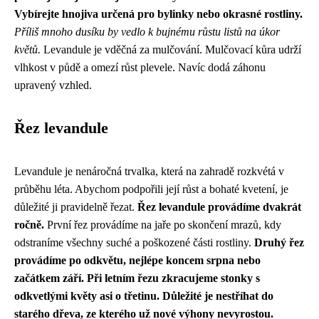
Vybírejte hnojiva určená pro bylinky nebo okrasné rostliny.
Příliš mnoho dusíku by vedlo k bujnému růstu listů na úkor
květů.
Levandule je vděčná za mulčování. Mulčovací kůra udrží
vlhkost v půdě a omezí růst plevele. Navíc dodá záhonu
upravený vzhled.
Řez levandule
Levandule je nenáročná trvalka, která na zahradě rozkvétá v
průběhu léta. Abychom podpořili její růst a bohaté kvetení, je
důležité ji pravidelně řezat.
Řez levandule provádíme dvakrát
ročně.
První řez provádíme na jaře po skončení mrazů, kdy
odstraníme všechny suché a poškozené části rostliny.
Druhý řez
provádíme po odkvětu, nejlépe koncem srpna nebo
začátkem září. Při letním řezu zkracujeme stonky s
odkvetlými květy asi o třetinu. Důležité je nestříhat do
starého dřeva, ze kterého už nové výhony nevyrostou.