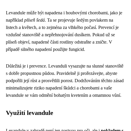
Levandule může být napadena i houbovými chorobami, jako je
například
plíseň šedá
. Ta se projevuje šedým povlakem na
listech a květech, a to zejména za vlhkého počasí. Prevencí je
vzdušné stanoviště a nepřehnojování dusíkem. Pokud už se
plíseň objeví, napadené části rostliny odstraňte a zničte. V
případě silného napadení použijte fungicid.
Důležitá je i prevence. Levanduli vysazujte na slunné stanoviště
s dobře propustnou půdou. Pravidelně ji prořezávejte, abyste
podpořili její růst a prosvětlili porost. Dodržováním těchto zásad
minimalizujete riziko napadení škůdci a chorobami a vaše
levandule se vám odmění bohatým kvetením a omamnou vůní.
Využití levandule
Levandule v zahradě není jen pastvou pro oči, ale i
pokladem s