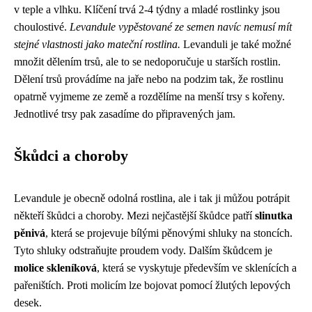
v teple a vlhku. Klíčení trvá 2-4 týdny a mladé rostlinky jsou
choulostivé.
Levandule vypěstované ze semen navíc nemusí mít
stejné vlastnosti jako mateční rostlina.
Levanduli je také možné
množit dělením trsů, ale to se nedoporučuje u starších rostlin.
Dělení trsů provádíme na jaře nebo na podzim tak, že rostlinu
opatrně vyjmeme ze země a rozdělíme na menší trsy s kořeny.
Jednotlivé trsy pak zasadíme do připravených jam.
Škůdci a choroby
Levandule je obecně odolná rostlina, ale i tak ji můžou potrápit
někteří škůdci a choroby. Mezi nejčastější škůdce patří
slinutka
pěnivá
, která se projevuje bílými pěnovými shluky na stoncích.
Tyto shluky odstraňujte proudem vody. Dalším škůdcem je
molice skleníková
, která se vyskytuje především ve sklenících a
pařeništích. Proti molicím lze bojovat pomocí žlutých lepových
desek.