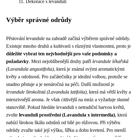
Dekorace s levandulí
Výběr správné odrůdy
Pěstování levandule na zahradě začíná výběrem správné odrůdy.
Existuje mnoho druhů a kultivarů s různými vlastnostmi, proto je
důležité vybrat ten nejvhodnější pro vaše podmínky a
požadavky
. Mezi nejoblíbenější druhy patří
levandule lékařská
(Lavandula angustifolia)
, která je známá svými aromatickými
květy a odolností. Pro začátečníky je ideální volbou, protože se
snadno pěstuje a je nenáročná na péči. Další možností je
levandule širokolistá (Lavandula latifolia)
, která má větší květy a
intenzivnější aroma. Je však citlivější na mráz a vyžaduje slunné
stanoviště. Pokud hledáte levanduli s netradiční barvou květů,
zvolte
levanduli prostřední (Lavandula x intermedia)
, která
nabízí širokou škálu odstínů od bílé po růžovou. Při výběru
odrůdy zvažte také její výšku, šířku a dobu kvetení. Pro menší