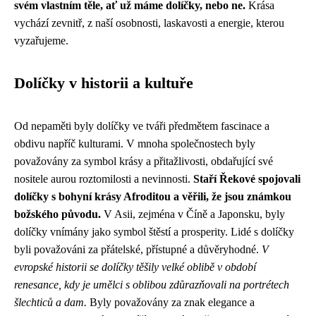
svém vlastním těle, ať už máme dolíčky, nebo ne.
Krása
vychází zevnitř, z naší osobnosti, laskavosti a energie, kterou
vyzařujeme.
Dolíčky v historii a kultuře
Od nepaměti byly dolíčky ve tváři předmětem fascinace a
obdivu napříč kulturami. V mnoha společnostech byly
považovány za symbol krásy a přitažlivosti, obdařující své
nositele aurou roztomilosti a nevinnosti.
Staří Řekové spojovali
dolíčky s bohyní krásy Afroditou a věřili, že jsou známkou
božského původu.
V Asii, zejména v Číně a Japonsku, byly
dolíčky vnímány jako symbol štěstí a prosperity. Lidé s dolíčky
byli považováni za přátelské, přístupné a důvěryhodné.
V
evropské historii se dolíčky těšily velké oblibě v období
renesance, kdy je umělci s oblibou zdůrazňovali na portrétech
šlechticů a dam.
Byly považovány za znak elegance a