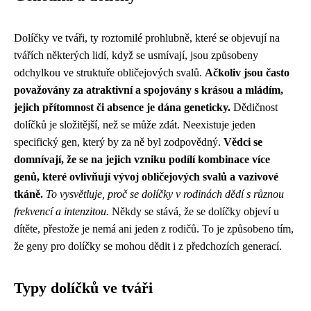
Dolíčky ve tváři, ty roztomilé prohlubně, které se objevují na
tvářích některých lidí, když se usmívají, jsou způsobeny
odchylkou ve struktuře obličejových svalů.
Ačkoliv jsou často
považovány za atraktivní a spojovány s krásou a mládím,
jejich přítomnost či absence je dána geneticky.
Dědičnost
dolíčků je složitější, než se může zdát. Neexistuje jeden
specifický gen, který by za ně byl zodpovědný.
Vědci se
domnívají, že se na jejich vzniku podílí kombinace více
genů, které ovlivňují vývoj obličejových svalů a vazivové
tkáně.
To vysvětluje, proč se dolíčky v rodinách dědí s různou
frekvencí a intenzitou.
Někdy se stává, že se dolíčky objeví u
dítěte, přestože je nemá ani jeden z rodičů. To je způsobeno tím,
že geny pro dolíčky se mohou dědit i z předchozích generací.
Typy dolíčků ve tváři