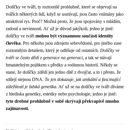
Dolíčky ve tváři, ty roztomilé prohlubně, které se objevují na
tvářích některých lidí, když se usmívají, jsou často vnímány jako
atraktivní rys. Proč? Možná proto, že jsou spojovány s mládím,
radostí a nevinností. Ať už je důvod jakýkoli, jedno je jisté:
dolíčky ve tváři
mohou být významnou součástí identity
člověka
. Pro někoho jsou zdrojem sebevědomí, pro jiného zase
roztomilým detailem, který je odlišuje od ostatních.
Dolíčky ve
tváři se často dědí z generace na generaci
, a tak se stávají
hmatatelným pojítkem s předky a rodinnou historií. Někdy se
stane, že dolíčky zdědí jen jedno dítě z dvojčat, a to i přesto, že
sdílejí stejnou DNA.
To jen dokazuje, jak unikátní a fascinující
záležitostí je lidská genetika
. Ať už se na dolíčky ve tváři díváme
z hlediska genetiky, estetiky nebo psychologie, jedno je jisté:
tyto drobné prohlubně v sobě skrývají překvapivě mnoho
zajímavostí
.