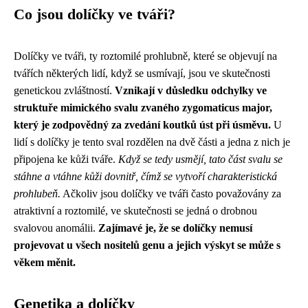
Co jsou dolíčky ve tváři?
Dolíčky ve tváři, ty roztomilé prohlubně, které se objevují na
tvářích některých lidí, když se usmívají, jsou ve skutečnosti
genetickou zvláštností.
Vznikají v důsledku odchylky ve
struktuře mimického svalu zvaného zygomaticus major,
který je zodpovědný za zvedání koutků úst při úsměvu.
U
lidí s dolíčky je tento sval rozdělen na dvě části a jedna z nich je
připojena ke kůži tváře.
Když se tedy usmějí, tato část svalu se
stáhne a vtáhne kůži dovnitř, čímž se vytvoří charakteristická
prohlubeň.
Ačkoliv jsou dolíčky ve tváři často považovány za
atraktivní a roztomilé, ve skutečnosti se jedná o drobnou
svalovou anomálii.
Zajímavé je, že se dolíčky nemusí
projevovat u všech nositelů genu a jejich výskyt se může s
věkem měnit.
Genetika a dolíčky