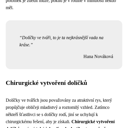
potomek je zdědit může, pokud je v rodině v minulosti někdo
měl.
Dolíčky ve tváři, to je ta nejkrásnější vada na
kráse.
Hana Nováková
Chirurgické vytvoření dolíčků
Dolíčky ve tvářích jsou považovány za atraktivní rys, který
propůjčuje obličeji mladistvý a roztomilý vzhled. Zatímco
někteří šťastlivci se s dolíčky rodí, jiní se uchylují k
chirurgickému řešení, aby je získali.
Chirurgické vytvoření