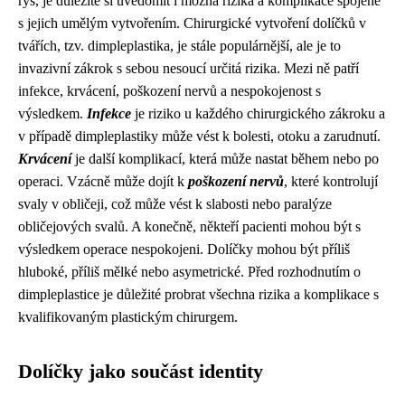
rys, je důležité si uvědomit i možná rizika a komplikace spojené
s jejich umělým vytvořením. Chirurgické vytvoření dolíčků v
tvářích, tzv. dimpleplastika, je stále populárnější, ale je to
invazivní zákrok s sebou nesoucí určitá rizika. Mezi ně patří
infekce, krvácení, poškození nervů a nespokojenost s
výsledkem.
Infekce
je riziko u každého chirurgického zákroku a
v případě dimpleplastiky může vést k bolesti, otoku a zarudnutí.
Krvácení
je další komplikací, která může nastat během nebo po
operaci. Vzácně může dojít k
poškození nervů
, které kontrolují
svaly v obličeji, což může vést k slabosti nebo paralýze
obličejových svalů. A konečně, někteří pacienti mohou být s
výsledkem operace nespokojeni. Dolíčky mohou být příliš
hluboké, příliš mělké nebo asymetrické. Před rozhodnutím o
dimpleplastice je důležité probrat všechna rizika a komplikace s
kvalifikovaným plastickým chirurgem.
Dolíčky jako součást identity