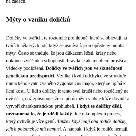
na zádech.
Mýty o vzniku dolíčků
Dolíčky ve tvářích, ty roztomilé prohlubně, které se objevují na
tvářích některých lidí, když se usmívají, jsou opředeny mnoha
mýty. Často se traduje, že jsou důkazem štěstí, krásy nebo
dokonce zvláštních schopností. Pravda je ale mnohem prostší a
vědecky podložená.
Dolíčky ve tvářích jsou ve skutečnosti
genetickou predispozicí
. Vznikají kvůli odchylce ve struktuře
mimického svalu zvaného zygomaticus major, který se upíná k
lícní kosti. U lidí s dolíčky je tento sval kratší nebo rozdělený na
dvě části, což způsobuje, že se při úsměvu vtáhne kůže dovnitř a
vytvoří charakteristickou prohlubeň.
I když se dolíčky dědí,
neznamená to, že je zdědí každý
. Jde o komplexní proces,
který ovlivňuje více genů.
Takže i když mají oba rodiče dolíčky,
jejich potomek je mít nemusí
. A naopak, i když je rodiče nemají,