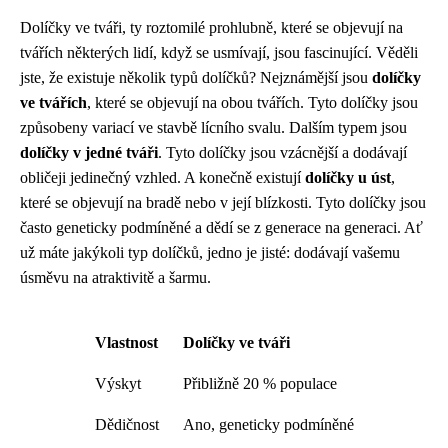
Dolíčky ve tváři, ty roztomilé prohlubně, které se objevují na
tvářích některých lidí, když se usmívají, jsou fascinující. Věděli
jste, že existuje několik typů dolíčků? Nejznámější jsou
dolíčky
ve tvářích
, které se objevují na obou tvářích. Tyto dolíčky jsou
způsobeny variací ve stavbě lícního svalu. Dalším typem jsou
dolíčky v jedné tváři
. Tyto dolíčky jsou vzácnější a dodávají
obličeji jedinečný vzhled. A konečně existují
dolíčky u úst
,
které se objevují na bradě nebo v její blízkosti. Tyto dolíčky jsou
často geneticky podmíněné a dědí se z generace na generaci. Ať
už máte jakýkoli typ dolíčků, jedno je jisté: dodávají vašemu
úsměvu na atraktivitě a šarmu.
Vlastnost
Dolíčky ve tváři
Výskyt
Přibližně 20 % populace
Dědičnost
Ano, geneticky podmíněné