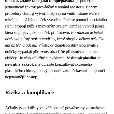
dolíčků, známé také jako dimpleplastika
, je poměrně
jednoduchý zákrok prováděný v lokální anestezii. Během
procedury chirurg vytvoří malý řez na vnitřní straně tváře v
místě, kde má být dolíček vytvořen. Poté se pomocí speciálního
stehu propojí kůže s mimickým svalem, čímž se vytvoří jamka,
která se projeví jako dolíček při úsměvu.
Po zákroku je běžné
očekávat mírný otok a modřiny, které obvykle během několika
dní až týdnů odezní.
Výsledky dimpleplastiky jsou trvalé a
dolíčky vypadají přirozeně, obzvláště při úsměvu a mimice
obličeje. Je však důležité si uvědomit, že
dimpleplastika je
nevratný zákrok
a je důležité konzultovat zkušeného
plastického chirurga, který posoudí vaše očekávání a doporučí
nejvhodnější postup.
Rizika a komplikace
Ačkoliv jsou dolíčky ve tváři obecně považovány za atraktivní