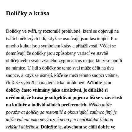
Dolíčky a krása
Dolíčky ve tváři, ty roztomilé prohlubně, které se objevují na
tvářích některých lidí, když se usmívají, jsou fascinující. Pro
mnoho kultur jsou symbolem krásy a přitažlivosti. Vědci se
domnívají, že dolíčky jsou způsobeny variací ve stavbě
obličejového svalu zvaného zygomaticus major, který se podílí
na mimice. U lidí s dolíčky se tento sval může dělit na dva
snopce, a když se usmějí, kůže se mezi těmito snopci vtáhne,
čímž se vytvoří charakteristická prohlubeň.
Ačkoliv jsou
dolíčky často vnímány jako atraktivní, je důležité si
uvědomit, že krása je subjektivní pojem a liší se v závislosti
na kultuře a individuálních preferencích.
Někdo může
považovat dolíčky za roztomilé a okouzlující, zatímco jiný je
může vnímat jako nevýrazné nebo jim nepřikládat žádnou
zvláštní důležitost.
Důležité je, abychom se cítili dobře ve