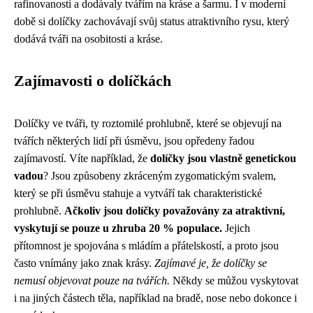
rafinovanosti a dodávaly tvářím na kráse a šarmu. I v moderní
době si dolíčky zachovávají svůj status atraktivního rysu, který
dodává tváři na osobitosti a kráse.
Zajímavosti o dolíčkách
Dolíčky ve tváři, ty roztomilé prohlubně, které se objevují na
tvářích některých lidí při úsměvu, jsou opředeny řadou
zajímavostí. Víte například, že
dolíčky jsou vlastně genetickou
vadou
? Jsou způsobeny zkráceným zygomatickým svalem,
který se při úsměvu stahuje a vytváří tak charakteristické
prohlubně.
Ačkoliv jsou dolíčky považovány za atraktivní,
vyskytují se pouze u zhruba 20 % populace.
Jejich
přítomnost je spojována s mládím a přátelskostí, a proto jsou
často vnímány jako znak krásy.
Zajímavé je, že dolíčky se
nemusí objevovat pouze na tvářích.
Někdy se můžou vyskytovat
i na jiných částech těla, například na bradě, nose nebo dokonce i