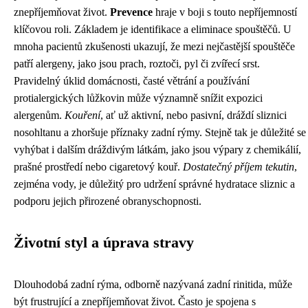
znepříjemňovat život.
Prevence
hraje v boji s touto nepříjemností
klíčovou roli. Základem je identifikace a eliminace spouštěčů. U
mnoha pacientů zkušenosti ukazují, že mezi nejčastější spouštěče
patří alergeny, jako jsou prach, roztoči, pyl či zvířecí srst.
Pravidelný úklid domácnosti, časté větrání a používání
protialergických lůžkovin může významně snížit expozici
alergenům.
Kouření
, ať už aktivní, nebo pasivní, dráždí sliznici
nosohltanu a zhoršuje příznaky zadní rýmy. Stejně tak je důležité se
vyhýbat i dalším dráždivým látkám, jako jsou výpary z chemikálií,
prašné prostředí nebo cigaretový kouř.
Dostatečný příjem tekutin
,
zejména vody, je důležitý pro udržení správné hydratace sliznic a
podporu jejich přirozené obranyschopnosti.
Životní styl a úprava stravy
Dlouhodobá zadní rýma, odborně nazývaná zadní rinitida, může
být frustrující a znepříjemňovat život. Často je spojena s