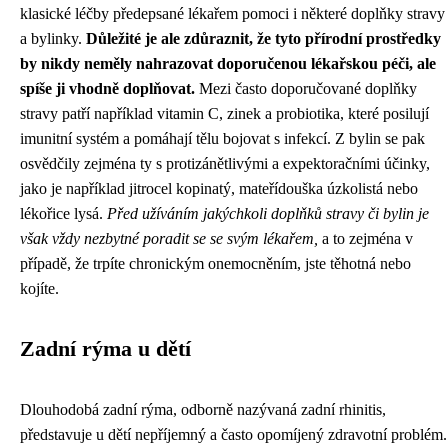
klasické léčby předepsané lékařem pomoci i některé doplňky stravy
a bylinky.
Důležité je ale zdůraznit, že tyto přírodní prostředky
by nikdy neměly nahrazovat doporučenou lékařskou péči, ale
spíše ji vhodně doplňovat.
Mezi často doporučované doplňky
stravy patří například vitamin C, zinek a probiotika, které posilují
imunitní systém a pomáhají tělu bojovat s infekcí. Z bylin se pak
osvědčily zejména ty s protizánětlivými a expektoračními účinky,
jako je například jitrocel kopinatý, mateřídouška úzkolistá nebo
lékořice lysá.
Před užíváním jakýchkoli doplňků stravy či bylin je
však vždy nezbytné poradit se se svým lékařem,
a to zejména v
případě, že trpíte chronickým onemocněním, jste těhotná nebo
kojíte.
Zadní rýma u dětí
Dlouhodobá zadní rýma, odborně nazývaná zadní rhinitis,
představuje u dětí nepříjemný a často opomíjený zdravotní problém.