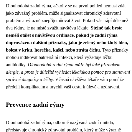
Dlouhodobá zadní rýma, ačkoliv se na první pohled nemusí zdát
jako závažný problém, může signalizovat chronický zdravotní
problém a výrazně znepříjemňovat život. Pokud vás trápí déle než
dva týdny, je na místě zvážit návštěvu lékaře.
Stejně tak byste
neměli otálet s návštěvou ordinace, pokud je zadní rýma
doprovázena dalšími příznaky, jako je zelený nebo žlutý hlen,
bolest v krku, horečka, kašel, nebo ztráta čichu.
Tyto příznaky
mohou indikovat bakteriální infekci, která vyžaduje léčbu
antibiotiky.
Dlouhodobá zadní rýma může být také příznakem
alergie, a proto je důležité vyhledat lékařskou pomoc pro stanovení
správné diagnózy a léčby.
Včasná návštěva lékaře vám pomůže
předejít komplikacím a urychlí vaši cestu k úlevě a uzdravení.
Prevence zadní rýmy
Dlouhodobá zadní rýma, odborně nazývaná zadní rinitida,
představuje chronický zdravotní problém, který může výrazně