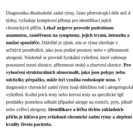
Diagnostika dlouhodobé zadní rýmy, často přetrvávající déle než 4
týdny, vyžaduje komplexní přístup pro identifikaci jejích
chronických příčin.
Lékař nejprve provede podrobnou
anamnézu, zaměřenou na symptomy, jejich trvání, intenzitu a
možné spouštěče.
Důležité je zjistit, zda se rýma zhoršuje v
určitých prostředích, jako jsou prašné prostory nebo v přítomnosti
alergenů. Následně se provádí fyzikální vyšetření, které zahrnuje
posouzení nosní sliznice, přítomnost otoků a zbarvení sliznice.
Pro
vyloučení strukturálních abnormalit, jako jsou polypy nebo
odchylky přepážky, může být využita endoskopie nosu.
V
diagnostice chronické zadní rýmy hrají důležitou roli i alergologická
vyšetření. Kožní prick testy nebo krevní testy na specifické IgE
protilátky pomohou odhalit případné alergie na roztoče, pyly, plísně
nebo zvířecí alergeny.
Identifikace a léčba těchto základních
příčin je klíčová pro zvládnutí chronické zadní rýmy a zlepšení
kvality života pacienta.