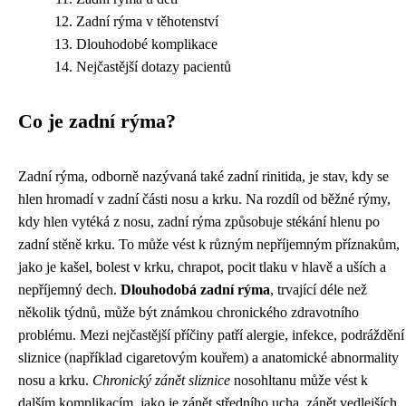
Zadní rýma v těhotenství
Dlouhodobé komplikace
Nejčastější dotazy pacientů
Co je zadní rýma?
Zadní rýma, odborně nazývaná také zadní rinitida, je stav, kdy se
hlen hromadí v zadní části nosu a krku. Na rozdíl od běžné rýmy,
kdy hlen vytéká z nosu, zadní rýma způsobuje stékání hlenu po
zadní stěně krku. To může vést k různým nepříjemným příznakům,
jako je kašel, bolest v krku, chrapot, pocit tlaku v hlavě a uších a
nepříjemný dech.
Dlouhodobá zadní rýma
, trvající déle než
několik týdnů, může být známkou chronického zdravotního
problému. Mezi nejčastější příčiny patří alergie, infekce, podráždění
sliznice (například cigaretovým kouřem) a anatomické abnormality
nosu a krku.
Chronický zánět sliznice
nosohltanu může vést k
dalším komplikacím, jako je zánět středního ucha, zánět vedlejších