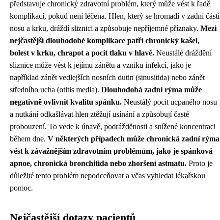
představuje chronický zdravotní problém, který může vést k řadě
komplikací, pokud není léčena. Hlen, který se hromadí v zadní části
nosu a krku, dráždí sliznici a způsobuje nepříjemné příznaky.
Mezi
nejčastější dlouhodobé komplikace patří chronický kašel,
bolest v krku, chrapot a pocit tlaku v hlavě.
Neustálé dráždění
sliznice může vést k jejímu zánětu a vzniku infekcí, jako je
například zánět vedlejších nosních dutin (sinusitida) nebo zánět
středního ucha (otitis media).
Dlouhodobá zadní rýma může
negativně ovlivnit kvalitu spánku.
Neustálý pocit ucpaného nosu
a nutkání odkašlávat hlen ztěžují usínání a způsobují časté
probouzení. To vede k únavě, podrážděnosti a snížené koncentraci
během dne.
V některých případech může chronická zadní rýma
vést k závažnějším zdravotním problémům, jako je spánková
apnoe, chronická bronchitida nebo zhoršení astmatu.
Proto je
důležité tento problém nepodceňovat a včas vyhledat lékařskou
pomoc.
Nejčastější dotazy pacientů