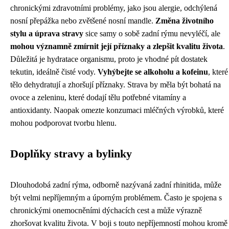
chronickými zdravotními problémy, jako jsou alergie, odchýlená
nosní přepážka nebo zvětšené nosní mandle.
Změna životního
stylu a úprava stravy
sice samy o sobě zadní rýmu nevyléčí, ale
mohou významně zmírnit její příznaky a zlepšit kvalitu života
.
Důležitá je hydratace organismu, proto je vhodné pít dostatek
tekutin, ideálně čisté vody.
Vyhýbejte se alkoholu a kofeinu
, které
tělo dehydratují a zhoršují příznaky. Strava by měla být bohatá na
ovoce a zeleninu, které dodají tělu potřebné vitamíny a
antioxidanty. Naopak omezte konzumaci mléčných výrobků, které
mohou podporovat tvorbu hlenu.
Doplňky stravy a bylinky
Dlouhodobá zadní rýma, odborně nazývaná zadní rhinitida, může
být velmi nepříjemným a úporným problémem. Často je spojena s
chronickými onemocněními dýchacích cest a může výrazně
zhoršovat kvalitu života. V boji s touto nepříjemností mohou kromě