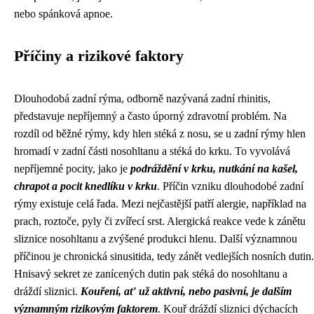
nebo spánková apnoe.
Příčiny a rizikové faktory
Dlouhodobá zadní rýma, odborně nazývaná zadní rhinitis,
představuje nepříjemný a často úporný zdravotní problém. Na
rozdíl od běžné rýmy, kdy hlen stéká z nosu, se u zadní rýmy hlen
hromadí v zadní části nosohltanu a stéká do krku. To vyvolává
nepříjemné pocity, jako je
podráždění v krku, nutkání na kašel,
chrapot a pocit knedlíku v krku
. Příčin vzniku dlouhodobé zadní
rýmy existuje celá řada. Mezi nejčastější patří alergie, například na
prach, roztoče, pyly či zvířecí srst. Alergická reakce vede k zánětu
sliznice nosohltanu a zvýšené produkci hlenu. Další významnou
příčinou je chronická sinusitida, tedy zánět vedlejších nosních dutin.
Hnisavý sekret ze zanícených dutin pak stéká do nosohltanu a
dráždí sliznici.
Kouření, ať už aktivní, nebo pasivní, je dalším
významným rizikovým faktorem
. Kouř dráždí sliznici dýchacích