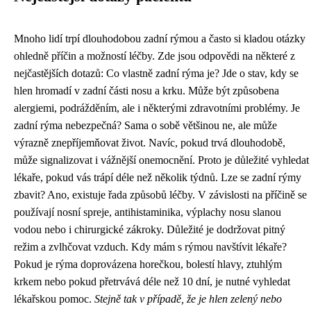
Mnoho lidí trpí dlouhodobou zadní rýmou a často si kladou otázky
ohledně příčin a možností léčby. Zde jsou odpovědi na některé z
nejčastějších dotazů: Co vlastně zadní rýma je? Jde o stav, kdy se
hlen hromadí v zadní části nosu a krku. Může být způsobena
alergiemi, podrážděním, ale i některými zdravotními problémy. Je
zadní rýma nebezpečná? Sama o sobě většinou ne, ale může
výrazně znepříjemňovat život. Navíc, pokud trvá dlouhodobě,
může signalizovat i vážnější onemocnění. Proto je důležité vyhledat
lékaře, pokud vás trápí déle než několik týdnů. Lze se zadní rýmy
zbavit? Ano, existuje řada způsobů léčby. V závislosti na příčině se
používají nosní spreje, antihistaminika, výplachy nosu slanou
vodou nebo i chirurgické zákroky. Důležité je dodržovat pitný
režim a zvlhčovat vzduch. Kdy mám s rýmou navštívit lékaře?
Pokud je rýma doprovázena horečkou, bolestí hlavy, ztuhlým
krkem nebo pokud přetrvává déle než 10 dní, je nutné vyhledat
lékařskou pomoc.
Stejně tak v případě, že je hlen zelený nebo