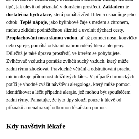
tipů, jak ulevit od příznaků v domácím prostředí.
Základem je
dostatečná hydratace
, která pomáhá zředit hlen a usnadňuje jeho
odtok.
Teplé nápoje
, jako bylinkové čaje s medem a citronem,
mohou zklidnit podrážděnou sliznici a uvolnit dýchací cesty.
Proplachování nosu slanou vodou
, ať už pomocí nosní konvičky
nebo spreje, pomáhá odstranit nahromaděný hlen a alergeny.
Důležitá je také úprava prostředí, ve kterém se pohybujete.
Zvlhčovač vzduchu pomůže zvlhčit suchý vzduch, který může
zadní rýmu zhoršovat. Pravidelné větrání a odstraňování prachu
minimalizuje přítomnost dráždivých látek. V případě chronických
potíží je vhodné zvážit návštěvu alergologa, který může pomoci
identifikovat a léčit případné alergie, jež mohou být spouštěčem
zadní rýmy. Pamatujte, že tyto tipy slouží pouze k úlevě od
příznaků a nenahrazují odbornou lékařskou pomoc.
Kdy navštívit lékaře