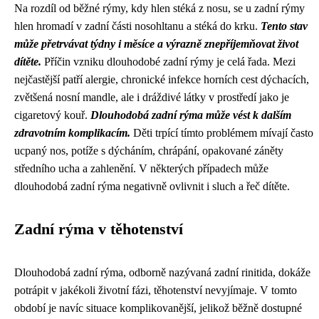
Na rozdíl od běžné rýmy, kdy hlen stéká z nosu, se u zadní rýmy
hlen hromadí v zadní části nosohltanu a stéká do krku.
Tento stav
může přetrvávat týdny i měsíce a výrazně znepříjemňovat život
dítěte.
Příčin vzniku dlouhodobé zadní rýmy je celá řada. Mezi
nejčastější patří alergie, chronické infekce horních cest dýchacích,
zvětšená nosní mandle, ale i dráždivé látky v prostředí jako je
cigaretový kouř.
Dlouhodobá zadní rýma může vést k dalším
zdravotním komplikacím.
Děti trpící tímto problémem mívají často
ucpaný nos, potíže s dýcháním, chrápání, opakované záněty
středního ucha a zahlenění. V některých případech může
dlouhodobá zadní rýma negativně ovlivnit i sluch a řeč dítěte.
Zadní rýma v těhotenství
Dlouhodobá zadní rýma, odborně nazývaná zadní rinitida, dokáže
potrápit v jakékoli životní fázi, těhotenství nevyjímaje. V tomto
období je navíc situace komplikovanější, jelikož běžně dostupné