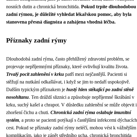
nosních dutin a chronická bronchitida.
Pokud trpíte dlouhodobou
zadní rýmou, je důležité vyhledat lékařskou pomoc, aby byla
stanovena přesná diagnóza a zahájena vhodná léčba.
Příznaky zadní rýmy
Dlouhodobá zadní rýma, často přehlížený zdravotní problém, se
projevuje nepříjemnými příznaky, které ovlivňují kvalitu života.
Trvalý pocit zahlenění v krku
patří mezi nejčastější. Pacienti si
stěžují na nutkání odkašlávat, i když se jim to nedaří uspokojivě.
Dalším typickým příznakem je
hustý hlen stékající po zadní stěně
nosohltanu
. Ten dráždí sliznici a způsobuje nepříjemné škrábání v
krku, suchý kašel a chrapot. V důsledku zahlenění se může objevit i
zhoršení čichu a chuti.
Chronická zadní rýma oslabuje imunitní
systém
, a proto se pacienti potýkají s častějšími infekcemi dýchacích
cest. Pokud se příznaky zadní rýmy neléčí, mohou vést k vážnějším
komplikacím, jako je zánět středního ucha, chronická bronchitida