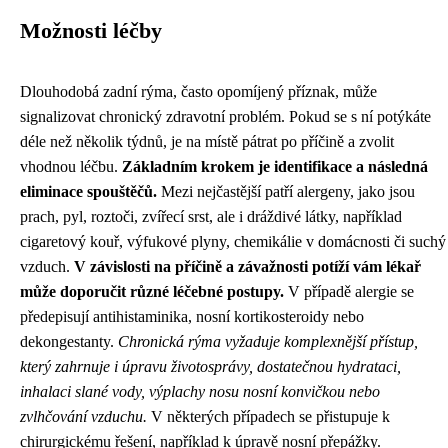
Možnosti léčby
Dlouhodobá zadní rýma, často opomíjený příznak, může
signalizovat chronický zdravotní problém. Pokud se s ní potýkáte
déle než několik týdnů, je na místě pátrat po příčině a zvolit
vhodnou léčbu.
Základním krokem je identifikace a následná
eliminace spouštěčů.
Mezi nejčastější patří alergeny, jako jsou
prach, pyl, roztoči, zvířecí srst, ale i dráždivé látky, například
cigaretový kouř, výfukové plyny, chemikálie v domácnosti či suchý
vzduch.
V závislosti na příčině a závažnosti potíží vám lékař
může doporučit různé léčebné postupy.
V případě alergie se
předepisují antihistaminika, nosní kortikosteroidy nebo
dekongestanty.
Chronická rýma vyžaduje komplexnější přístup,
který zahrnuje i úpravu životosprávy, dostatečnou hydrataci,
inhalaci slané vody, výplachy nosu nosní konvičkou nebo
zvlhčování vzduchu.
V některých případech se přistupuje k
chirurgickému řešení, například k úpravě nosní přepážky.