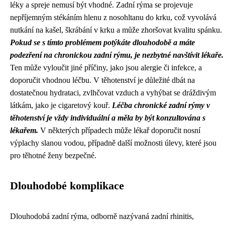
léky a spreje nemusí být vhodné. Zadní rýma se projevuje
nepříjemným stékáním hlenu z nosohltanu do krku, což vyvolává
nutkání na kašel, škrábání v krku a může zhoršovat kvalitu spánku.
Pokud se s tímto problémem potýkáte dlouhodobě a máte
podezření na chronickou zadní rýmu, je nezbytné navštívit lékaře.
Ten může vyloučit jiné příčiny, jako jsou alergie či infekce, a
doporučit vhodnou léčbu. V těhotenství je důležité dbát na
dostatečnou hydrataci, zvlhčovat vzduch a vyhýbat se dráždivým
látkám, jako je cigaretový kouř.
Léčba chronické zadní rýmy v
těhotenství je vždy individuální a měla by být konzultována s
lékařem.
V některých případech může lékař doporučit nosní
výplachy slanou vodou, případně další možnosti úlevy, které jsou
pro těhotné ženy bezpečné.
Dlouhodobé komplikace
Dlouhodobá zadní rýma, odborně nazývaná zadní rhinitis,