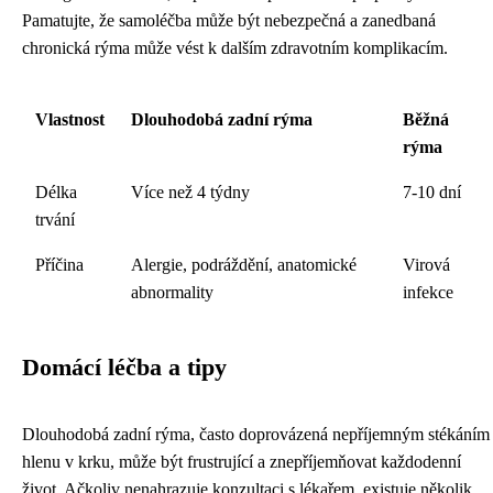
Pamatujte, že samoléčba může být nebezpečná a zanedbaná
chronická rýma může vést k dalším zdravotním komplikacím.
Vlastnost
Dlouhodobá zadní rýma
Běžná
rýma
Délka
Více než 4 týdny
7-10 dní
trvání
Příčina
Alergie, podráždění, anatomické
Virová
abnormality
infekce
Domácí léčba a tipy
Dlouhodobá zadní rýma, často doprovázená nepříjemným stékáním
hlenu v krku, může být frustrující a znepříjemňovat každodenní
život. Ačkoliv nenahrazuje konzultaci s lékařem, existuje několik