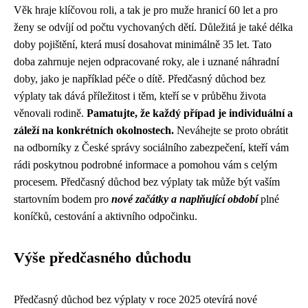
Věk hraje klíčovou roli, a tak je pro muže hranicí 60 let a pro
ženy se odvíjí od počtu vychovaných dětí. Důležitá je také délka
doby pojištění, která musí dosahovat minimálně 35 let. Tato
doba zahrnuje nejen odpracované roky, ale i uznané náhradní
doby, jako je například péče o dítě. Předčasný důchod bez
výplaty tak dává příležitost i těm, kteří se v průběhu života
věnovali rodině.
Pamatujte, že každý případ je individuální a
záleží na konkrétních okolnostech.
Neváhejte se proto obrátit
na odborníky z České správy sociálního zabezpečení, kteří vám
rádi poskytnou podrobné informace a pomohou vám s celým
procesem. Předčasný důchod bez výplaty tak může být vaším
startovním bodem pro
nové začátky a naplňující období
plné
koníčků, cestování a aktivního odpočinku.
Výše předčasného důchodu
Předčasný důchod bez výplaty v roce 2025 otevírá nové