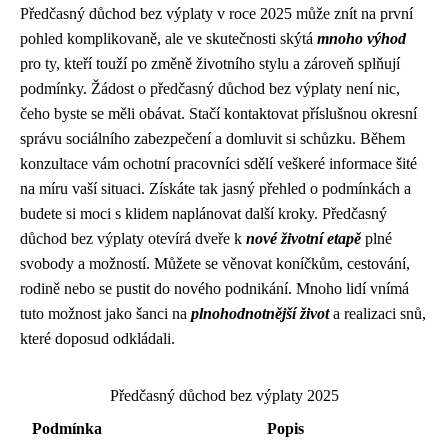
Předčasný důchod bez výplaty v roce 2025 může znít na první
pohled komplikovaně, ale ve skutečnosti skýtá
mnoho výhod
pro ty, kteří touží po změně životního stylu a zároveň splňují
podmínky. Žádost o předčasný důchod bez výplaty není nic,
čeho byste se měli obávat. Stačí kontaktovat příslušnou okresní
správu sociálního zabezpečení a domluvit si schůzku. Během
konzultace vám ochotní pracovníci sdělí veškeré informace šité
na míru vaší situaci. Získáte tak jasný přehled o podmínkách a
budete si moci s klidem naplánovat další kroky. Předčasný
důchod bez výplaty otevírá dveře k
nové životní etapě
plné
svobody a možností. Můžete se věnovat koníčkům, cestování,
rodině nebo se pustit do nového podnikání. Mnoho lidí vnímá
tuto možnost jako šanci na
plnohodnotnější život
a realizaci snů,
které doposud odkládali.
Předčasný důchod bez výplaty 2025
Podmínka
Popis