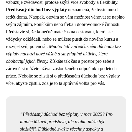
vzbuzuje zvědavost, protože skýtá více svobody a flexibility.
Předčasný důchod bez výplaty
neznamená, že byste museli
sedět doma. Naopak, otevírá se vám možnost věnovat se naplno
svým zájmům, koníčkům nebo třeba i dobrovolnické činnosti.
Představte si, že konečně máte čas na cestování, které jste
vždycky odkládali, nebo se můžete pustit do nového kurzu a
rozvíjet svůj potenciál.
Mnoho lidí v předčasném důchodu bez
výplaty nachází nové vášně a smysluplné aktivity, které
obohacují jejich životy.
Získáte tak čas a prostor pro sebe a
zároveň si můžete užívat zaslouženého odpočinku po letech
práce. Nebojte se zjistit si o předčasném důchodu bez výplaty
více, abyste zjistili, zda je to ta správná volba pro vás.
Předčasný důchod bez výplaty v roce 2025? Pro
mnohé lákavá představa, ale realita může být
složitější. Důkladně zvažte všechny aspekty a