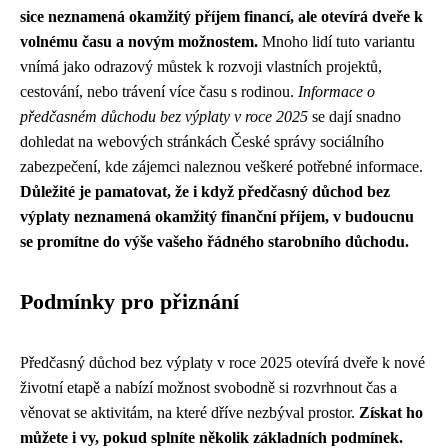
sice neznamená okamžitý příjem financí, ale otevírá dveře k
volnému času a novým možnostem.
Mnoho lidí tuto variantu
vnímá jako odrazový můstek k rozvoji vlastních projektů,
cestování, nebo trávení více času s rodinou.
Informace o
předčasném důchodu bez výplaty v roce 2025
se dají snadno
dohledat na webových stránkách České správy sociálního
zabezpečení, kde zájemci naleznou veškeré potřebné informace.
Důležité je pamatovat, že i když předčasný důchod bez
výplaty neznamená okamžitý finanční příjem, v budoucnu
se promítne do výše vašeho řádného starobního důchodu.
Podmínky pro přiznání
Předčasný důchod bez výplaty v roce 2025 otevírá dveře k nové
životní etapě a nabízí možnost svobodně si rozvrhnout čas a
věnovat se aktivitám, na které dříve nezbýval prostor.
Získat ho
můžete i vy, pokud splníte několik základních podmínek.