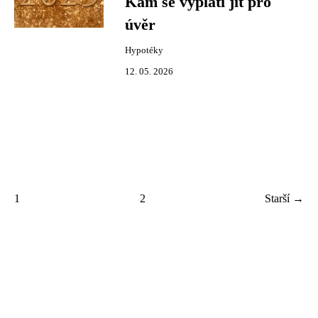
Kam se vyplatí jít pro
úvěr
Hypotéky
12. 05. 2026
1
2
Starší →