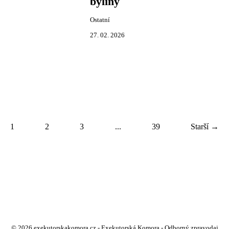
byliny
Ostatní
27. 02. 2026
1
2
3
...
39
Starší →
© 2026 exekutorskakomora.cz - Exekutorská Komora - Odborný zpravodaj