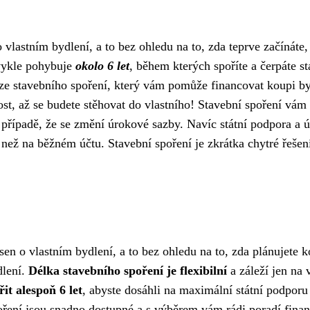
o vlastním bydlení, a to bez ohledu na to, zda teprve začínáte
ykle pohybuje
okolo 6 let
, během kterých spoříte a čerpáte st
ze stavebního spoření, který vám pomůže financovat koupi by
ost, až se budete stěhovat do vlastního! Stavební spoření vám
 i v případě, že se změní úrokové sazby. Navíc státní podpora a 
než na běžném účtu. Stavební spoření je zkrátka chytré řešen
 sen o vlastním bydlení, a to bez ohledu na to, zda plánujete 
dlení.
Délka stavebního spoření je flexibilní
a záleží jen na 
it alespoň 6 let
, abyste dosáhli na maximální státní podporu
ření jsou snadno dostupné a s výběrem vám rádi poradí finan