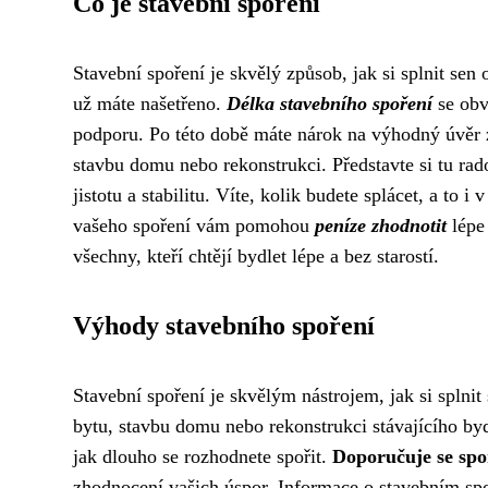
Co je stavební spoření
Stavební spoření je skvělý způsob, jak si splnit sen 
už máte našetřeno.
Délka stavebního spoření
se obv
podporu. Po této době máte nárok na výhodný úvěr 
stavbu domu nebo rekonstrukci. Představte si tu rad
jistotu a stabilitu. Víte, kolik budete splácet, a to
vašeho spoření vám pomohou
peníze zhodnotit
lépe 
všechny, kteří chtějí bydlet lépe a bez starostí.
Výhody stavebního spoření
Stavební spoření je skvělým nástrojem, jak si splnit
bytu, stavbu domu nebo rekonstrukci stávajícího by
jak dlouho se rozhodnete spořit.
Doporučuje se spoř
zhodnocení vašich úspor. Informace o stavebním spo