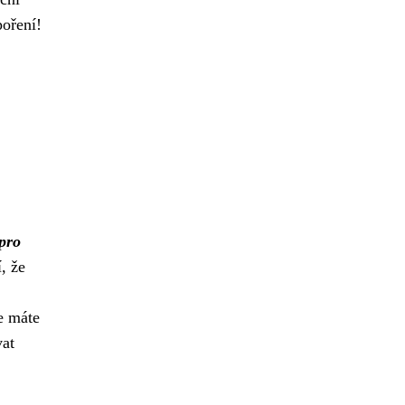
poření!
pro
, že
že máte
vat