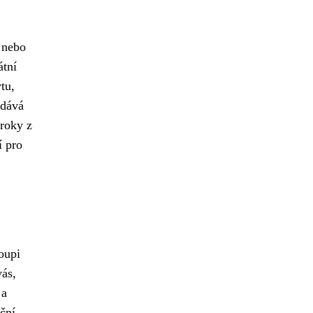
, nebo
átní
tu,
 dává
úroky z
í pro
koupi
vás,
 a
ční