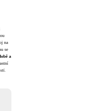
t
vou
oj na
mu se
době a
astní
sti.