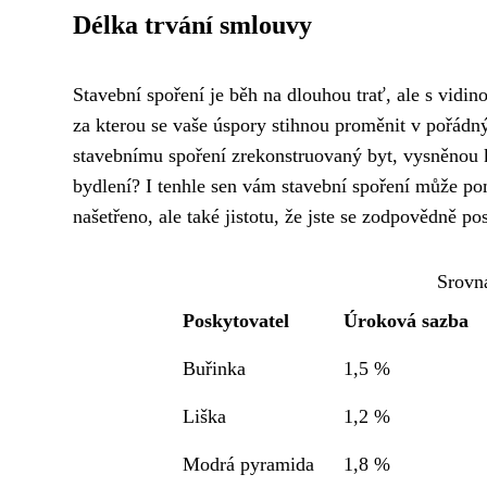
Délka trvání smlouvy
Stavební spoření je běh na dlouhou trať, ale s vidin
za kterou se vaše úspory stihnou proměnit v pořádný 
stavebnímu spoření zrekonstruovaný byt, vysněnou k
bydlení? I tenhle sen vám stavební spoření může po
našetřeno, ale také jistotu, že jste se zodpovědně po
Srovná
Poskytovatel
Úroková sazba
Buřinka
1,5 %
Liška
1,2 %
Modrá pyramida
1,8 %