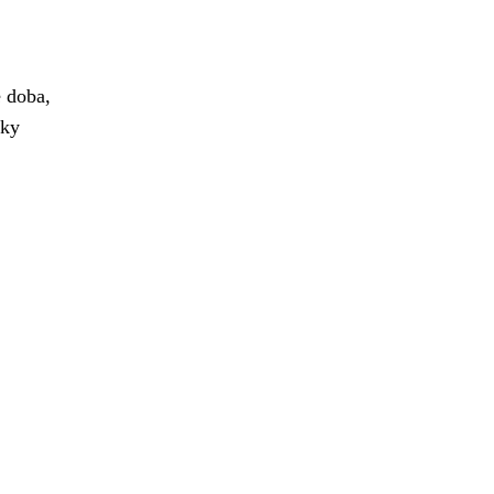
e doba,
íky