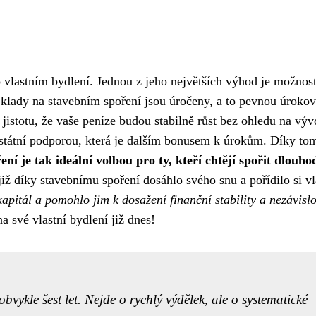
n o vlastním bydlení. Jednou z jeho největších výhod je možnos
Vklady na stavebním spoření jsou úročeny, a to pevnou úroko
istotu, že vaše peníze budou stabilně růst bez ohledu na výv
e státní podporou, která je dalším bonusem k úrokům. Díky to
ení je tak ideální volbou pro ty, kteří chtějí spořit dlouho
iž díky stavebnímu spoření dosáhlo svého snu a pořídilo si vl
apitál a pomohlo jim k dosažení finanční stability a nezávislo
na své vlastní bydlení již dnes!
bvykle šest let. Nejde o rychlý výdělek, ale o systematické