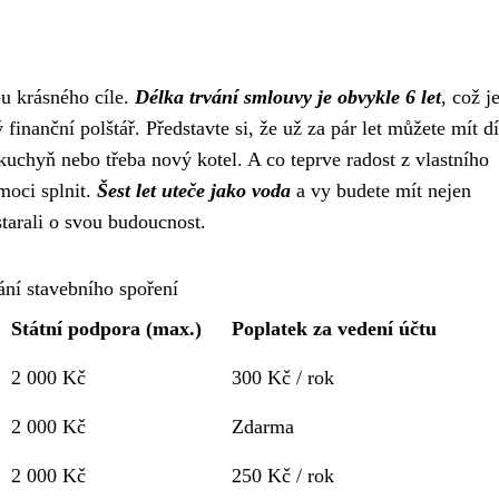
ou krásného cíle.
Délka trvání smlouvy je obvykle 6 let
, což j
finanční polštář. Představte si, že už za pár let můžete mít d
uchyň nebo třeba nový kotel. A co teprve radost z vlastního
moci splnit.
Šest let uteče jako voda
a vy budete mít nejen
starali o svou budoucnost.
ní stavebního spoření
Státní podpora (max.)
Poplatek za vedení účtu
2 000 Kč
300 Kč / rok
2 000 Kč
Zdarma
2 000 Kč
250 Kč / rok