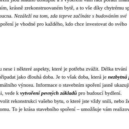
astním, krásně zrekonstruovaném bytě, a to vše díky chytrému s
doucna.
Nezáleží na tom, zda teprve začínáte s budováním své
spoření je vhodné pro každého, kdo chce investovat do svého
 nese i některé aspekty, které je potřeba zvážit. Délka trvání
řipadat jako dlouhá doba. Je to však doba, která je
nezbytná 
málního výnosu. Informace o stavebním spoření jasně ukazují
mi, vede k
vytvoření pevných základů
pro budoucí bydlení.
ovolit rekonstrukci vašeho bytu, o které jste vždy snili, nebo 
mu. To je krása stavebního spoření – umožňuje vám realizo