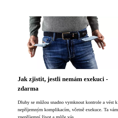
Jak zjistit, jestli nemám exekuci -
zdarma
Dluhy se můžou snadno vymknout kontrole a vést k
nepříjemným komplikacím, včetně exekuce. Ta vám
znepříjemní život a může vás...