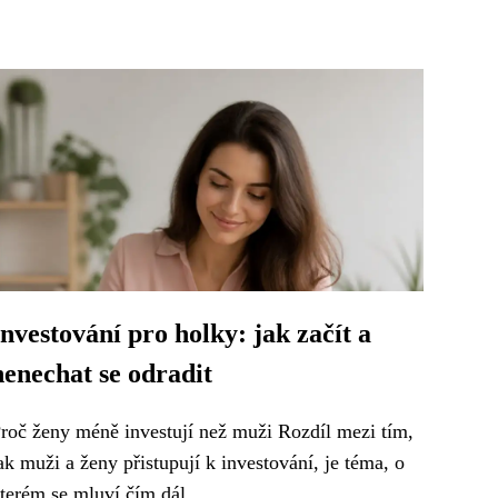
Investování pro holky: jak začít a
nenechat se odradit
roč ženy méně investují než muži Rozdíl mezi tím,
ak muži a ženy přistupují k investování, je téma, o
terém se mluví čím dál...