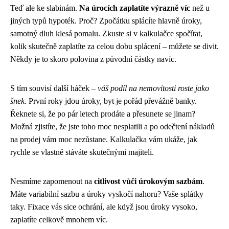
Teď ale ke slabinám.
Na úrocích zaplatíte výrazně víc
než u
jiných typů hypoték. Proč? Zpočátku splácíte hlavně úroky,
samotný dluh klesá pomalu. Zkuste si v kalkulačce spočítat,
kolik skutečně zaplatíte za celou dobu splácení – můžete se divit.
Někdy je to skoro polovina z původní částky navíc.
S tím souvisí další háček –
váš podíl na nemovitosti roste jako
šnek
. První roky jdou úroky, byt je pořád převážně banky.
Řeknete si, že po pár letech prodáte a přesunete se jinam?
Možná zjistíte, že jste toho moc nesplatili a po odečtení nákladů
na prodej vám moc nezůstane. Kalkulačka vám ukáže, jak
rychle se vlastně stáváte skutečnými majiteli.
Nesmíme zapomenout na
citlivost vůči úrokovým sazbám
.
Máte variabilní sazbu a úroky vyskočí nahoru? Vaše splátky
taky. Fixace vás sice ochrání, ale když jsou úroky vysoko,
zaplatíte celkově mnohem víc.