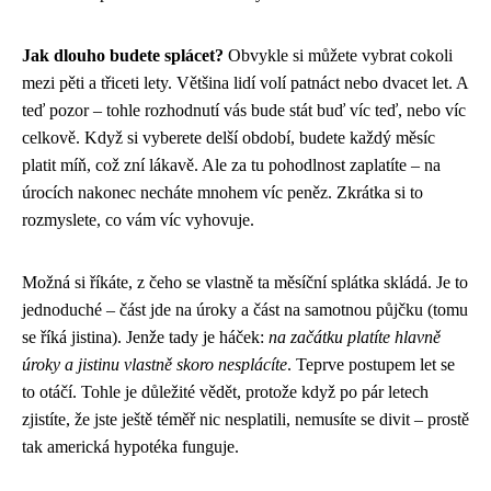
Jak dlouho budete splácet?
Obvykle si můžete vybrat cokoli
mezi pěti a třiceti lety. Většina lidí volí patnáct nebo dvacet let. A
teď pozor – tohle rozhodnutí vás bude stát buď víc teď, nebo víc
celkově. Když si vyberete delší období, budete každý měsíc
platit míň, což zní lákavě. Ale za tu pohodlnost zaplatíte – na
úrocích nakonec necháte mnohem víc peněz. Zkrátka si to
rozmyslete, co vám víc vyhovuje.
Možná si říkáte, z čeho se vlastně ta měsíční splátka skládá. Je to
jednoduché – část jde na úroky a část na samotnou půjčku (tomu
se říká jistina). Jenže tady je háček:
na začátku platíte hlavně
úroky a jistinu vlastně skoro nesplácíte
. Teprve postupem let se
to otáčí. Tohle je důležité vědět, protože když po pár letech
zjistíte, že jste ještě téměř nic nesplatili, nemusíte se divit – prostě
tak americká hypotéka funguje.