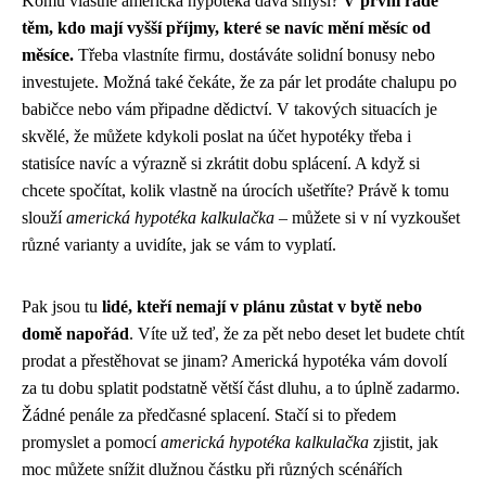
Komu vlastně americká hypotéka dává smysl?
V první řadě
těm, kdo mají vyšší příjmy, které se navíc mění měsíc od
měsíce.
Třeba vlastníte firmu, dostáváte solidní bonusy nebo
investujete. Možná také čekáte, že za pár let prodáte chalupu po
babičce nebo vám připadne dědictví. V takových situacích je
skvělé, že můžete kdykoli poslat na účet hypotéky třeba i
statisíce navíc a výrazně si zkrátit dobu splácení. A když si
chcete spočítat, kolik vlastně na úrocích ušetříte? Právě k tomu
slouží
americká hypotéka kalkulačka
– můžete si v ní vyzkoušet
různé varianty a uvidíte, jak se vám to vyplatí.
Pak jsou tu
lidé, kteří nemají v plánu zůstat v bytě nebo
domě napořád
. Víte už teď, že za pět nebo deset let budete chtít
prodat a přestěhovat se jinam? Americká hypotéka vám dovolí
za tu dobu splatit podstatně větší část dluhu, a to úplně zadarmo.
Žádné penále za předčasné splacení. Stačí si to předem
promyslet a pomocí
americká hypotéka kalkulačka
zjistit, jak
moc můžete snížit dlužnou částku při různých scénářích