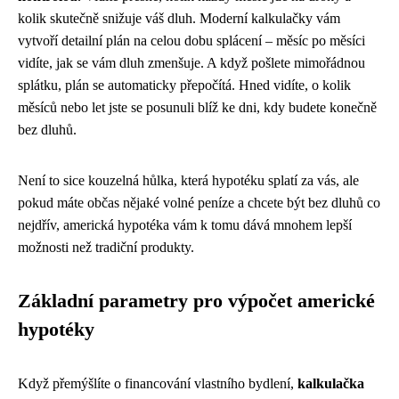
kolik skutečně snižuje váš dluh. Moderní kalkulačky vám
vytvoří detailní plán na celou dobu splácení – měsíc po měsíci
vidíte, jak se vám dluh zmenšuje. A když pošlete mimořádnou
splátku, plán se automaticky přepočítá. Hned vidíte, o kolik
měsíců nebo let jste se posunuli blíž ke dni, kdy budete konečně
bez dluhů.
Není to sice kouzelná hůlka, která hypotéku splatí za vás, ale
pokud máte občas nějaké volné peníze a chcete být bez dluhů co
nejdřív, americká hypotéka vám k tomu dává mnohem lepší
možnosti než tradiční produkty.
Základní parametry pro výpočet americké
hypotéky
Když přemýšlíte o financování vlastního bydlení,
kalkulačka