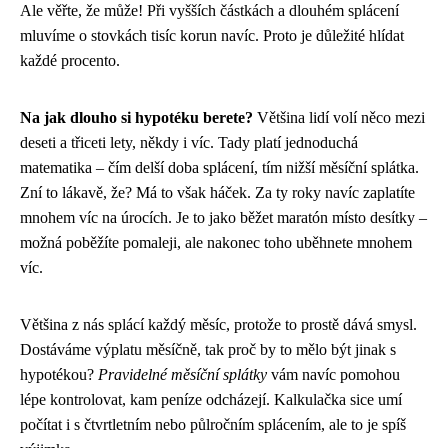
Ale věřte, že může! Při vyšších částkách a dlouhém splácení
mluvíme o stovkách tisíc korun navíc. Proto je důležité hlídat
každé procento.
Na jak dlouho si hypotéku berete?
Většina lidí volí něco mezi
deseti a třiceti lety, někdy i víc. Tady platí jednoduchá
matematika – čím delší doba splácení, tím nižší měsíční splátka.
Zní to lákavě, že? Má to však háček. Za ty roky navíc zaplatíte
mnohem víc na úrocích. Je to jako běžet maratón místo desítky –
možná poběžíte pomaleji, ale nakonec toho uběhnete mnohem
víc.
Většina z nás splácí každý měsíc, protože to prostě dává smysl.
Dostáváme výplatu měsíčně, tak proč by to mělo být jinak s
hypotékou?
Pravidelné měsíční splátky
vám navíc pomohou
lépe kontrolovat, kam peníze odcházejí. Kalkulačka sice umí
počítat i s čtvrtletním nebo půlročním splácením, ale to je spíš