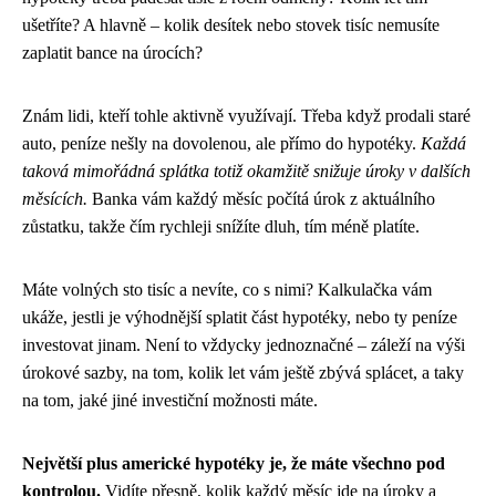
ušetříte? A hlavně – kolik desítek nebo stovek tisíc nemusíte
zaplatit bance na úrocích?
Znám lidi, kteří tohle aktivně využívají. Třeba když prodali staré
auto, peníze nešly na dovolenou, ale přímo do hypotéky.
Každá
taková mimořádná splátka totiž okamžitě snižuje úroky v dalších
měsících.
Banka vám každý měsíc počítá úrok z aktuálního
zůstatku, takže čím rychleji snížíte dluh, tím méně platíte.
Máte volných sto tisíc a nevíte, co s nimi? Kalkulačka vám
ukáže, jestli je výhodnější splatit část hypotéky, nebo ty peníze
investovat jinam. Není to vždycky jednoznačné – záleží na výši
úrokové sazby, na tom, kolik let vám ještě zbývá splácet, a taky
na tom, jaké jiné investiční možnosti máte.
Největší plus americké hypotéky je, že máte všechno pod
kontrolou.
Vidíte přesně, kolik každý měsíc jde na úroky a