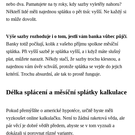
nebo dva. Pamatujete na ty roky, kdy sazby vyletěly nahoru?
Někteří lidé měli najednou splátku o pět tisíc vyšší. Ne každý si
to může dovolit.
Výše sazby rozhoduje i o tom, jestli vám banka vůbec půjčí
.
Banky totiž počítají, kolik z vašeho příjmu spolkne měsíční
splátka. Při vyšší sazbě je splátka vyšší, a i když máte slušný
plat, můžete narazit. Někdy stačí, že sazby trochu klesnou, a
najednou vám úvěr schválí, protože splátka se vejde do jejich
kritérií. Trochu absurdní, ale tak to prostě funguje.
Délka splácení a měsíční splátky kalkulace
Pokud přemýšlíte o americké hypotéce, určitě byste měli
vyzkoušet online kalkulačku. Není to žádná raketová věda, ale
pár věcí je dobré vědět předem, abyste se v tom vyznali a
dokázali si porovnat různé varianty.