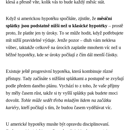
klesá a přesně víte, kolik vás to bude každý měsíc stát.
Když si americkou hypotéku spočítáte, zjistíte, že
měsíční
splátky jsou podstatně nižší než u klasické hypotéky
– prostě
proto, že platíte jen ty úroky. To se může hodit, když potřebujete
mít nižší pravidelné výdaje. Jenže pozor – dluh vám neklesa
vůbec, taktakže celkově na úrocích zaplatíte mnohem víc než u
běžné hypotéky, kde se úroky počítají z čím dál menší částky.
Existuje ještě progresivní hypotéka, která kombinuje různé
přístupy. Tady začínáte s nižšími splátkami a postupně se zvyšují
podle předem daného plánu. Vychází to z toho, že vaše příjmy
by měly časem růst, takže si ty vyšší splátky pak budete moci
dovolit.
Tohle může sedět třeba mladým lidem na začátku
kariéry
, kteří počítají s tím, že budou časem vydělávat víc.
U americké hypotéky musíte být opravdu disciplinovaní.