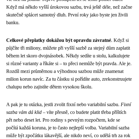
Když má někdo vyšší úrokovou sazbu, trvá ještě déle, než začne
skutečně splácet samotný dluh. První roky jako byste jen živili
banku.
Celkové přeplatky dokážou být opravdu závratné
. Když si
půjčíte tři miliony, můžete při vyšší sazbě za stejný dům zaplatit
během let skoro dvojnásobek. Někdy sedíte u stolu, kalkulujete
si různé varianty a říkáte si – to přeci nemůže být pravda. Ale je.
Rozdíl mezi průměrnou a výhodnou sazbou může znamenat
milion korun navíc. Za tu částku si pořídíte auto, zrekonstruujete
chalupu nebo zajistíte dětem vysokou školu.
A pak je tu otázka, jestli zvolit fixní nebo variabilní sazbu.
Fixní
sazba vám dá klid
– víte přesně, co budete platit třeba příštích
pět nebo deset let. Pro rodiny s pevným rozpočtem, kde se
počítá každá koruna, je to často nejlepší volba. Variabilní sazba
může být zpočátku lákavější, ale nikdo neví, co udělá trh za rok