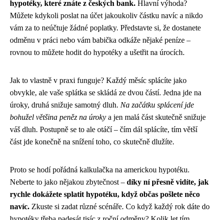
hypotéky, které znáte z českých bank.
Hlavní výhoda?
Můžete kdykoli poslat na účet jakoukoliv částku navíc a nikdo
vám za to neúčtuje žádné poplatky. Představte si, že dostanete
odměnu v práci nebo vám babička odkáže nějaké peníze –
rovnou to můžete hodit do hypotéky a ušetřit na úrocích.
Jak to vlastně v praxi funguje? Každý měsíc splácíte jako
obvykle, ale vaše splátka se skládá ze dvou částí. Jedna jde na
úroky, druhá snižuje samotný dluh.
Na začátku splácení jde
bohužel většina peněz na úroky
a jen malá část skutečně snižuje
váš dluh. Postupně se to ale otáčí – čím dál splácíte, tím větší
část jde konečně na snížení toho, co skutečně dlužíte.
Proto se hodí pořádná kalkulačka na americkou hypotéku.
Neberte to jako nějakou zbytečnost –
díky ní přesně vidíte, jak
rychle dokážete splatit hypotéku, když občas pošlete něco
navíc.
Zkuste si zadat různé scénáře. Co když každý rok dáte do
hypotéky třeba padesát tisíc z roční odměny? Kolik let tím