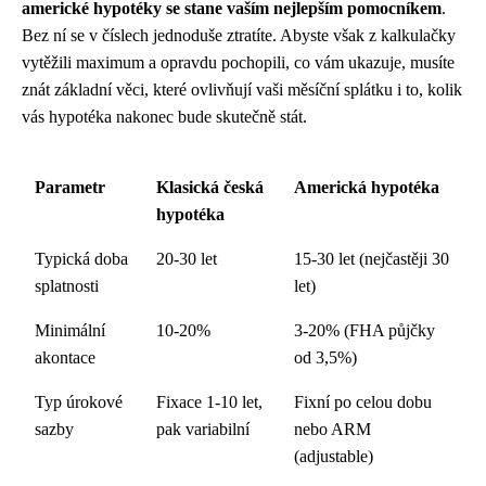
americké hypotéky se stane vaším nejlepším pomocníkem
.
Bez ní se v číslech jednoduše ztratíte. Abyste však z kalkulačky
vytěžili maximum a opravdu pochopili, co vám ukazuje, musíte
znát základní věci, které ovlivňují vaši měsíční splátku i to, kolik
vás hypotéka nakonec bude skutečně stát.
Parametr
Klasická česká
Americká hypotéka
hypotéka
Typická doba
20-30 let
15-30 let (nejčastěji 30
splatnosti
let)
Minimální
10-20%
3-20% (FHA půjčky
akontace
od 3,5%)
Typ úrokové
Fixace 1-10 let,
Fixní po celou dobu
sazby
pak variabilní
nebo ARM
(adjustable)