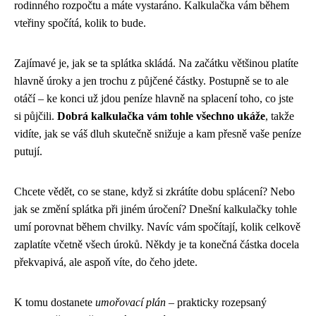
rodinného rozpočtu a máte vystaráno. Kalkulačka vám během
vteřiny spočítá, kolik to bude.
Zajímavé je, jak se ta splátka skládá. Na začátku většinou platíte
hlavně úroky a jen trochu z půjčené částky. Postupně se to ale
otáčí – ke konci už jdou peníze hlavně na splacení toho, co jste
si půjčili.
Dobrá kalkulačka vám tohle všechno ukáže
, takže
vidíte, jak se váš dluh skutečně snižuje a kam přesně vaše peníze
putují.
Chcete vědět, co se stane, když si zkrátíte dobu splácení? Nebo
jak se změní splátka při jiném úročení? Dnešní kalkulačky tohle
umí porovnat během chvilky. Navíc vám spočítají, kolik celkově
zaplatíte včetně všech úroků. Někdy je ta konečná částka docela
překvapivá, ale aspoň víte, do čeho jdete.
K tomu dostanete
umořovací plán
– prakticky rozepsaný