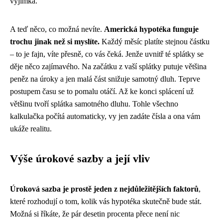
výjimka.
A teď něco, co možná nevíte.
Americká hypotéka funguje
trochu jinak než si myslíte.
Každý měsíc platíte stejnou částku
– to je fajn, víte přesně, co vás čeká. Jenže uvnitř té splátky se
děje něco zajímavého. Na začátku z vaší splátky putuje většina
peněz na úroky a jen malá část snižuje samotný dluh. Teprve
postupem času se to pomalu otáčí. Až ke konci splácení už
většinu tvoří splátka samotného dluhu. Tohle všechno
kalkulačka počítá automaticky, vy jen zadáte čísla a ona vám
ukáže realitu.
Výše úrokové sazby a její vliv
Úroková sazba je prostě jeden z nejdůležitějších faktorů
,
které rozhodují o tom, kolik vás hypotéka skutečně bude stát.
Možná si říkáte, že pár desetin procenta přece není nic