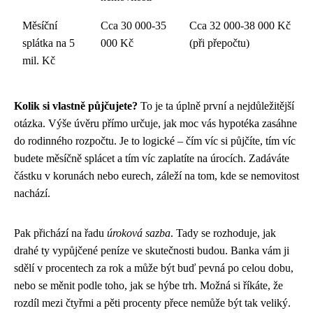
Měsíční
Cca 30 000-35
Cca 32 000-38 000 Kč
splátka na 5
000 Kč
(při přepočtu)
mil. Kč
Kolik si vlastně půjčujete?
To je ta úplně první a nejdůležitější
otázka. Výše úvěru přímo určuje, jak moc vás hypotéka zasáhne
do rodinného rozpočtu. Je to logické – čím víc si půjčíte, tím víc
budete měsíčně splácet a tím víc zaplatíte na úrocích. Zadáváte
částku v korunách nebo eurech, záleží na tom, kde se nemovitost
nachází.
Pak přichází na řadu
úroková sazba
. Tady se rozhoduje, jak
drahé ty vypůjčené peníze ve skutečnosti budou. Banka vám ji
sdělí v procentech za rok a může být buď pevná po celou dobu,
nebo se měnit podle toho, jak se hýbe trh. Možná si říkáte, že
rozdíl mezi čtyřmi a pěti procenty přece nemůže být tak veliký.