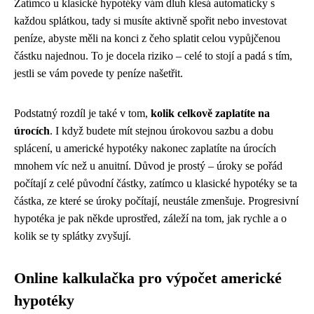
Zatímco u klasické hypotéky vám dluh klesá automaticky s
každou splátkou, tady si musíte aktivně spořit nebo investovat
peníze, abyste měli na konci z čeho splatit celou vypůjčenou
částku najednou. To je docela riziko – celé to stojí a padá s tím,
jestli se vám povede ty peníze našetřit.
Podstatný rozdíl je také v tom,
kolik celkově zaplatíte na
úrocích
. I když budete mít stejnou úrokovou sazbu a dobu
splácení, u americké hypotéky nakonec zaplatíte na úrocích
mnohem víc než u anuitní. Důvod je prostý – úroky se pořád
počítají z celé původní částky, zatímco u klasické hypotéky se ta
částka, ze které se úroky počítají, neustále zmenšuje. Progresivní
hypotéka je pak někde uprostřed, záleží na tom, jak rychle a o
kolik se ty splátky zvyšují.
Online kalkulačka pro výpočet americké
hypotéky