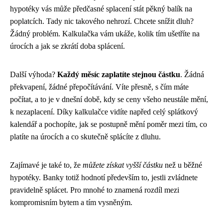
hypotéky vás může předčasné splacení stát pěkný balík na
poplatcích. Tady nic takového nehrozí. Chcete snížit dluh?
Žádný problém. Kalkulačka vám ukáže, kolik tím ušetříte na
úrocích a jak se zkrátí doba splácení.
Další výhoda?
Každý měsíc zaplatíte stejnou částku
. Žádná
překvapení, žádné přepočítávání. Víte přesně, s čím máte
počítat, a to je v dnešní době, kdy se ceny všeho neustále mění,
k nezaplacení. Díky kalkulačce vidíte napřed celý splátkový
kalendář a pochopíte, jak se postupně mění poměr mezi tím, co
platíte na úrocích a co skutečně splácíte z dluhu.
Zajímavé je také to, že
můžete získat vyšší částku
než u běžné
hypotéky. Banky totiž hodnotí především to, jestli zvládnete
pravidelně splácet. Pro mnohé to znamená rozdíl mezi
kompromisním bytem a tím vysněným.