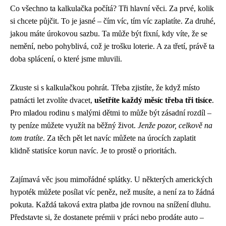
Co všechno ta kalkulačka počítá? Tři hlavní věci. Za prvé, kolik
si chcete půjčit. To je jasné – čím víc, tím víc zaplatíte. Za druhé,
jakou máte úrokovou sazbu. Ta může být fixní, kdy víte, že se
nemění, nebo pohyblivá, což je trošku loterie. A za třetí, právě ta
doba splácení, o které jsme mluvili.
Zkuste si s kalkulačkou pohrát. Třeba zjistíte, že když místo
patnácti let zvolíte dvacet,
ušetříte každý měsíc třeba tři tisíce
.
Pro mladou rodinu s malými dětmi to může být zásadní rozdíl –
ty peníze můžete využít na běžný život.
Jenže pozor, celkově na
tom tratíte
. Za těch pět let navíc můžete na úrocích zaplatit
klidně statisíce korun navíc. Je to prostě o prioritách.
Zajímavá věc jsou mimořádné splátky. U některých amerických
hypoték můžete posílat víc peněz, než musíte, a není za to žádná
pokuta. Každá taková extra platba jde rovnou na snížení dluhu.
Představte si, že dostanete prémii v práci nebo prodáte auto –