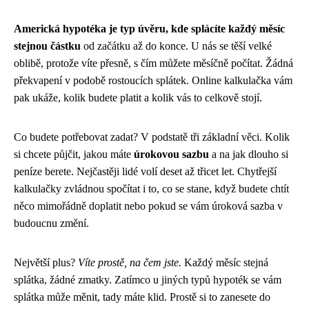
Americká hypotéka je typ úvěru, kde splácíte každý měsíc
stejnou částku
od začátku až do konce. U nás se těší velké
oblibě, protože víte přesně, s čím můžete měsíčně počítat. Žádná
překvapení v podobě rostoucích splátek. Online kalkulačka vám
pak ukáže, kolik budete platit a kolik vás to celkově stojí.
Co budete potřebovat zadat? V podstatě tři základní věci. Kolik
si chcete půjčit, jakou máte
úrokovou sazbu
a na jak dlouho si
peníze berete. Nejčastěji lidé volí deset až třicet let. Chytřejší
kalkulačky zvládnou spočítat i to, co se stane, když budete chtít
něco mimořádně doplatit nebo pokud se vám úroková sazba v
budoucnu změní.
Největší plus?
Víte prostě, na čem jste.
Každý měsíc stejná
splátka, žádné zmatky. Zatímco u jiných typů hypoték se vám
splátka může měnit, tady máte klid. Prostě si to zanesete do