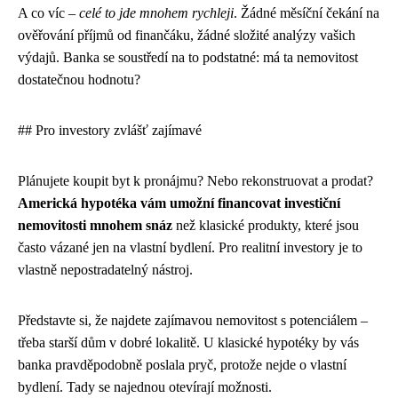
A co víc –
celé to jde mnohem rychleji
. Žádné měsíční čekání na
ověřování příjmů od finančáku, žádné složité analýzy vašich
výdajů. Banka se soustředí na to podstatné: má ta nemovitost
dostatečnou hodnotu?
## Pro investory zvlášť zajímavé
Plánujete koupit byt k pronájmu? Nebo rekonstruovat a prodat?
Americká hypotéka vám umožní financovat investiční
nemovitosti mnohem snáz
než klasické produkty, které jsou
často vázané jen na vlastní bydlení. Pro realitní investory je to
vlastně nepostradatelný nástroj.
Představte si, že najdete zajímavou nemovitost s potenciálem –
třeba starší dům v dobré lokalitě. U klasické hypotéky by vás
banka pravděpodobně poslala pryč, protože nejde o vlastní
bydlení. Tady se najednou otevírají možnosti.