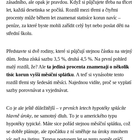
zásadního, ale opak je pravdou. Když si půjčujete třeba na třicet
let, každá desetinka se počítá. Rozdíl mezi třemi a čtyřmi
procenty může během let znamenat statisíce korun navíc –
peníze, za které byste mohli zařídit celý byt nebo poslat děti na
střední školu.
Představte si dvě rodiny, které si půjčují stejnou částku na stejný
dům. Jedna získá sazbu 3,5 %, druhá 4,5 %. Na první pohled
malý rozdíl, že? Ale
ta jediná procenta znamenají o několik
tisíc korun vyšší měsíční splátku
. A teď si vynásobte tento
rozdíl třemi sty šedesáti měsíci. Najednou vidíte, proč se vyplatí
sazby porovnávat a vyjednávat.
Co je ale ještě důležitější –
v prvních letech hypotéky splácíte
hlavně úroky
, ne samotný dluh. To je u amerického typu
hypotéky typické. Máte sice pořád stejnou měsíční splátku, což
se dobře plánuje, ale zpočátku z ní směřuje na úroky mnohem
víc než na jistinu. Teprve postupem let se tento poměr otáčí.