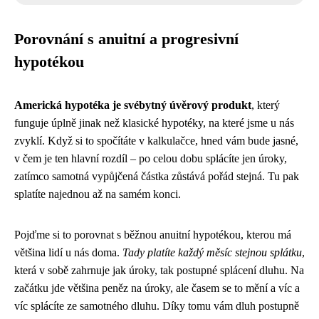
Porovnání s anuitní a progresivní
hypotékou
Americká hypotéka je svébytný úvěrový produkt
, který
funguje úplně jinak než klasické hypotéky, na které jsme u nás
zvyklí. Když si to spočítáte v kalkulačce, hned vám bude jasné,
v čem je ten hlavní rozdíl – po celou dobu splácíte jen úroky,
zatímco samotná vypůjčená částka zůstává pořád stejná. Tu pak
splatíte najednou až na samém konci.
Pojďme si to porovnat s běžnou anuitní hypotékou, kterou má
většina lidí u nás doma.
Tady platíte každý měsíc stejnou splátku
,
která v sobě zahrnuje jak úroky, tak postupné splácení dluhu. Na
začátku jde většina peněz na úroky, ale časem se to mění a víc a
víc splácíte ze samotného dluhu. Díky tomu vám dluh postupně