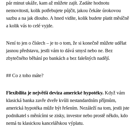
pár minut ukáže, kam až můžete zajít. Zadáte hodnotu
nemovitosti, kolik potřebujete půjčit, jakou čekáte úrokovou
sazbu a na jak dlouho. A hned vidíte, kolik budete platit měsíčně
a kolik vás to celé vyjde.
Není to jen o číslech – je to o tom, že si konečně můžete udělat
jasnou představu, jestli vám to dává smysl nebo ne. Bez
zbytečného běhání po bankách a bez falešných nadějí.
## Co z toho máte?
Flexibilita je největší deviza americké hypotéky.
Když vám
klasická banka zavře dveře kvůli nestandardním příjmům,
americká hypotéka může být řešením. Nezáleží na tom, jestli jste
podnikatel s měnícími se zisky, investor nebo prostě někdo, kdo
nemá tu klasickou kancelářskou výplatu.