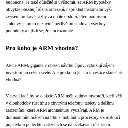
budoucna. Je také důležité si uvědomit, že ARM hypotéky
obvykle obsahují různá omezení, například maximální výši
zvýšení úrokové sazby za určité období. Před podpisem
smlouvy je proto nezbytné pečlivě prostudovat všechny
podmínky a ujistit se, že jim rozumíte.
Pro koho je ARM vhodná?
Akcie ARM, giganta v oblasti návrhu čipov, vzbuzují zájem
investorů po celém světě. Ale pro koho je tato investice skutečně
vhodná?
V první řadě by se o akcie ARM měli zajímat investoři, kteří věří
v dlouhodobý růst trhu s chytrými telefony, tablety a dalšími
zařízeními, které ARM architekturu využívají. ARM je
dominantním hráčem na trhu s mobilními procesory a s rostoucí
poptávkou po těchto zařízeních se dá očekávat i růst zisků