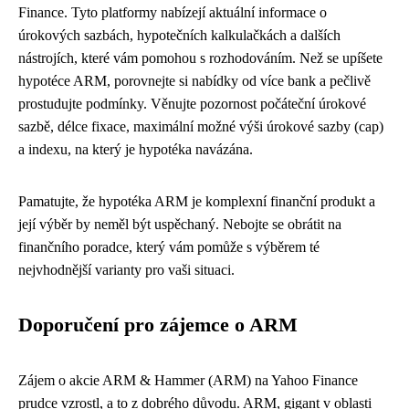
Finance. Tyto platformy nabízejí aktuální informace o
úrokových sazbách, hypotečních kalkulačkách a dalších
nástrojích, které vám pomohou s rozhodováním. Než se upíšete
hypotéce ARM, porovnejte si nabídky od více bank a pečlivě
prostudujte podmínky. Věnujte pozornost počáteční úrokové
sazbě, délce fixace, maximální možné výši úrokové sazby (cap)
a indexu, na který je hypotéka navázána.
Pamatujte, že hypotéka ARM je komplexní finanční produkt a
její výběr by neměl být uspěchaný. Nebojte se obrátit na
finančního poradce, který vám pomůže s výběrem té
nejvhodnější varianty pro vaši situaci.
Doporučení pro zájemce o ARM
Zájem o akcie ARM & Hammer (ARM) na Yahoo Finance
prudce vzrostl, a to z dobrého důvodu. ARM, gigant v oblasti