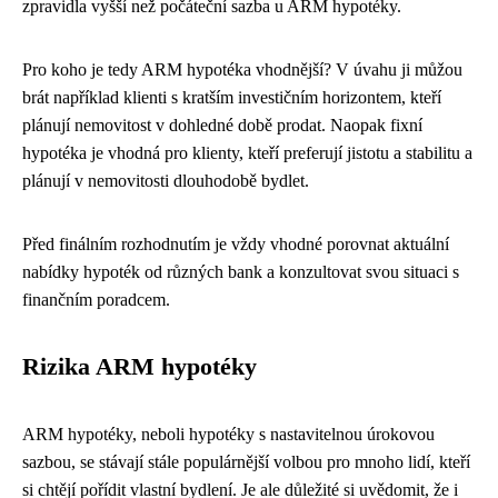
zpravidla vyšší než počáteční sazba u ARM hypotéky.
Pro koho je tedy ARM hypotéka vhodnější? V úvahu ji můžou
brát například klienti s kratším investičním horizontem, kteří
plánují nemovitost v dohledné době prodat. Naopak fixní
hypotéka je vhodná pro klienty, kteří preferují jistotu a stabilitu a
plánují v nemovitosti dlouhodobě bydlet.
Před finálním rozhodnutím je vždy vhodné porovnat aktuální
nabídky hypoték od různých bank a konzultovat svou situaci s
finančním poradcem.
Rizika ARM hypotéky
ARM hypotéky, neboli hypotéky s nastavitelnou úrokovou
sazbou, se stávají stále populárnější volbou pro mnoho lidí, kteří
si chtějí pořídit vlastní bydlení. Je ale důležité si uvědomit, že i