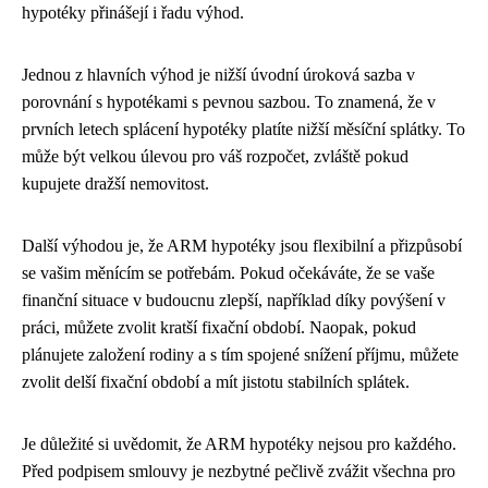
hypotéky přinášejí i řadu výhod.
Jednou z hlavních výhod je nižší úvodní úroková sazba v
porovnání s hypotékami s pevnou sazbou. To znamená, že v
prvních letech splácení hypotéky platíte nižší měsíční splátky. To
může být velkou úlevou pro váš rozpočet, zvláště pokud
kupujete dražší nemovitost.
Další výhodou je, že ARM hypotéky jsou flexibilní a přizpůsobí
se vašim měnícím se potřebám. Pokud očekáváte, že se vaše
finanční situace v budoucnu zlepší, například díky povýšení v
práci, můžete zvolit kratší fixační období. Naopak, pokud
plánujete založení rodiny a s tím spojené snížení příjmu, můžete
zvolit delší fixační období a mít jistotu stabilních splátek.
Je důležité si uvědomit, že ARM hypotéky nejsou pro každého.
Před podpisem smlouvy je nezbytné pečlivě zvážit všechna pro