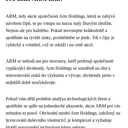
ARM, tedy akcie společnosti Arm Holdings, která se zabývá
návrhem čipů, se po vstupu na burzu staly žhavým zbožím.
Nejsou ale pro každého. Pokud investujete krátkodobě a
spoléháte na rychlé zisky, poohlédněte se jinde. Trh s čipy je
cyklický a volatilní, což se odráží i na ceně akcií.
ARM se nehodí ani pro investory, kteří preferují společnosti
vyplácející dividendy. Arm Holdings se soustředí na růst a
reinvestování zisků do výzkumu a vývoje, dividendy proto v
nejbližší době neočekávejte.
Pokud vám dělá problém analýza technologických firem a
spoléháte se spíše na jednoduché ukazatele, akcie ARM pro vás
nebudou to pravé. Obchodní model Arm Holdings, založený na
licencování duševního vlastnictví, je komplexní a vyžaduje
hlubší porozumění technologickému sektoru.