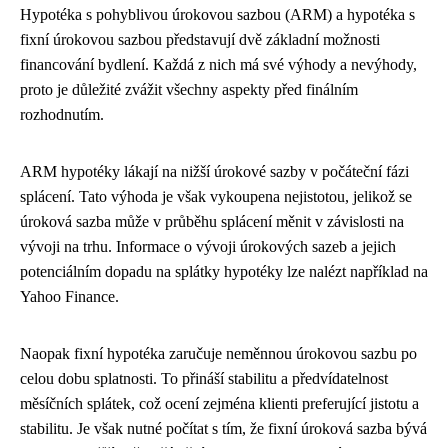
Hypotéka s pohyblivou úrokovou sazbou (ARM) a hypotéka s
fixní úrokovou sazbou představují dvě základní možnosti
financování bydlení. Každá z nich má své výhody a nevýhody,
proto je důležité zvážit všechny aspekty před finálním
rozhodnutím.
ARM hypotéky lákají na nižší úrokové sazby v počáteční fázi
splácení. Tato výhoda je však vykoupena nejistotou, jelikož se
úroková sazba může v průběhu splácení měnit v závislosti na
vývoji na trhu. Informace o vývoji úrokových sazeb a jejich
potenciálním dopadu na splátky hypotéky lze nalézt například na
Yahoo Finance.
Naopak fixní hypotéka zaručuje neměnnou úrokovou sazbu po
celou dobu splatnosti. To přináší stabilitu a předvídatelnost
měsíčních splátek, což ocení zejména klienti preferující jistotu a
stabilitu. Je však nutné počítat s tím, že fixní úroková sazba bývá