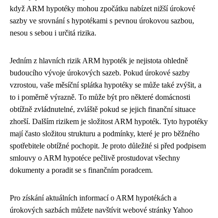
když ARM hypotéky mohou zpočátku nabízet nižší úrokové
sazby ve srovnání s hypotékami s pevnou úrokovou sazbou,
nesou s sebou i určitá rizika.
Jedním z hlavních rizik ARM hypoték je nejistota ohledně
budoucího vývoje úrokových sazeb. Pokud úrokové sazby
vzrostou, vaše měsíční splátka hypotéky se může také zvýšit, a
to i poměrně výrazně. To může být pro některé domácnosti
obtížně zvládnutelné, zvláště pokud se jejich finanční situace
zhorší. Dalším rizikem je složitost ARM hypoték. Tyto hypotéky
mají často složitou strukturu a podmínky, které je pro běžného
spotřebitele obtížné pochopit. Je proto důležité si před podpisem
smlouvy o ARM hypotéce pečlivě prostudovat všechny
dokumenty a poradit se s finančním poradcem.
Pro získání aktuálních informací o ARM hypotékách a
úrokových sazbách můžete navštívit webové stránky Yahoo