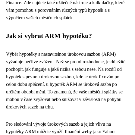
Finance. Zde najdete také užitečné nástroje a kalkulačky, které
vám pomohou s porovnáním různých typů hypoték a s
výpočtem vašich měsíčních splátek.
Jak si vybrat ARM hypotéku?
Výběr hypotéky s nastavitelnou úrokovou sazbou (ARM)
vyžaduje pečlivé zvážení. Než se pro ni rozhodnete, je důležité
pochopit, jak funguje a jaká rizika s sebou nese. Na rozdíl od
hypoték s pevnou úrokovou sazbou, kde je úrok fixován po
celou dobu splácení, u hypoték ARM se úroková sazba po
určitém období mění. To znamená, že vaše měsíční splátky se
mohou v čase zvyšovat nebo snižovat v závislosti na pohybu
úrokových sazeb na trhu.
Pro sledování vývoje úrokových sazeb a jejich vlivu na
hypotéky ARM můžete využít finanční weby jako Yahoo