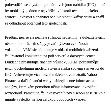
polovodičů, se chystá na primární veřejnou nabídku (IPO), která
by mohla být jednou z největších v historii technologického
sektoru. Investoři a analytici bedlivě sledují každý detail a snaží
se odhadnout potenciál této společnosti.
Předtím, než se ale necháte strhnout nadšením, je důležité zvážit
několik faktorů. Trh s čipy je známý svou cykličností a
volatilitou. ARM sice dominuje v oblasti mobilních zařízení, ale
čelí rostoucí konkurenci na poli serverů a datových center.
Důkladně prostudujte finanční výsledky ARM, porozumějte
jejich obchodnímu modelu a zvažte rizika spojená s investicí do
IPO. Neinvestujte více, než si můžete dovolit ztratit. Yahoo
Finance a další finanční weby nabízejí cenné informace a
analýzy, které vám pomohou učinit informované investiční
rozhodnutí. Pamatujte, že investování vždy s sebou nese riziko a
minulé výsledky nejsou zárukou budoucích výnosů.