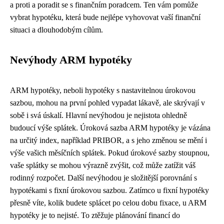
a proti a poradit se s finančním poradcem. Ten vám pomůže
vybrat hypotéku, která bude nejlépe vyhovovat vaší finanční
situaci a dlouhodobým cílům.
Nevýhody ARM hypotéky
ARM hypotéky, neboli hypotéky s nastavitelnou úrokovou
sazbou, mohou na první pohled vypadat lákavě, ale skrývají v
sobě i svá úskalí. Hlavní nevýhodou je nejistota ohledně
budoucí výše splátek. Úroková sazba ARM hypotéky je vázána
na určitý index, například PRIBOR, a s jeho změnou se mění i
výše vašich měsíčních splátek. Pokud úrokové sazby stoupnou,
vaše splátky se mohou výrazně zvýšit, což může zatížit váš
rodinný rozpočet. Další nevýhodou je složitější porovnání s
hypotékami s fixní úrokovou sazbou. Zatímco u fixní hypotéky
přesně víte, kolik budete splácet po celou dobu fixace, u ARM
hypotéky je to nejisté. To ztěžuje plánování financí do