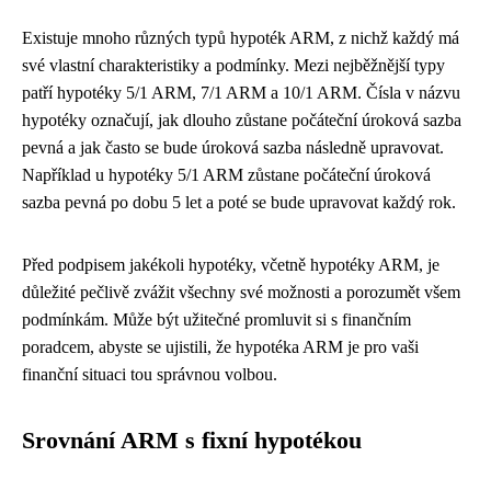
Existuje mnoho různých typů hypoték ARM, z nichž každý má
své vlastní charakteristiky a podmínky. Mezi nejběžnější typy
patří hypotéky 5/1 ARM, 7/1 ARM a 10/1 ARM. Čísla v názvu
hypotéky označují, jak dlouho zůstane počáteční úroková sazba
pevná a jak často se bude úroková sazba následně upravovat.
Například u hypotéky 5/1 ARM zůstane počáteční úroková
sazba pevná po dobu 5 let a poté se bude upravovat každý rok.
Před podpisem jakékoli hypotéky, včetně hypotéky ARM, je
důležité pečlivě zvážit všechny své možnosti a porozumět všem
podmínkám. Může být užitečné promluvit si s finančním
poradcem, abyste se ujistili, že hypotéka ARM je pro vaši
finanční situaci tou správnou volbou.
Srovnání ARM s fixní hypotékou