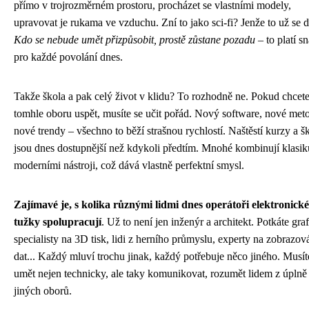
přímo v trojrozměrném prostoru, procházet se vlastními modely,
upravovat je rukama ve vzduchu. Zní to jako sci-fi? Jenže to už se d
Kdo se nebude umět přizpůsobit, prostě zůstane pozadu
– to platí s
pro každé povolání dnes.
Takže škola a pak celý život v klidu? To rozhodně ne. Pokud chcet
tomhle oboru uspět, musíte se učit pořád. Nový software, nové met
nové trendy – všechno to běží strašnou rychlostí. Naštěstí kurzy a š
jsou dnes dostupnější než kdykoli předtím. Mnohé kombinují klasik
moderními nástroji, což dává vlastně perfektní smysl.
Zajímavé je, s kolika různými lidmi dnes operátoři elektronické
tužky spolupracují
. Už to není jen inženýr a architekt. Potkáte graf
specialisty na 3D tisk, lidi z herního průmyslu, experty na zobrazov
dat... Každý mluví trochu jinak, každý potřebuje něco jiného. Musít
umět nejen technicky, ale taky komunikovat, rozumět lidem z úplně
jiných oborů.