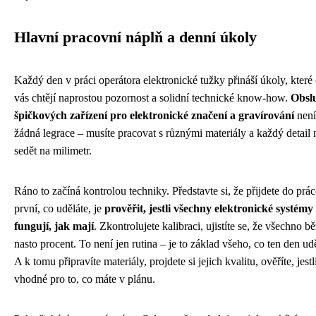
Hlavní pracovní náplň a denní úkoly
Každý den v práci operátora elektronické tužky přináší úkoly, které
vás chtějí naprostou pozornost a solidní technické know-how.
Obsl
špičkových zařízení pro elektronické značení a gravírování
není
žádná legrace – musíte pracovat s různými materiály a každý detail
sedět na milimetr.
Ráno to začíná kontrolou techniky. Představte si, že přijdete do prác
první, co uděláte, je
prověřit, jestli všechny elektronické systémy
fungují, jak mají
. Zkontrolujete kalibraci, ujistíte se, že všechno bě
nasto procent. To není jen rutina – je to základ všeho, co ten den udě
A k tomu připravíte materiály, projdete si jejich kvalitu, ověříte, jestl
vhodné pro to, co máte v plánu.