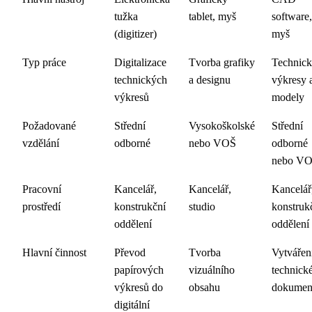
tužka
tablet, myš
software,
(digitizer)
myš
Typ práce
Digitalizace
Tvorba grafiky
Technick
technických
a designu
výkresy 
výkresů
modely
Požadované
Střední
Vysokoškolské
Střední
vzdělání
odborné
nebo VOŠ
odborné
nebo V
Pracovní
Kancelář,
Kancelář,
Kancelář
prostředí
konstrukční
studio
konstruk
oddělení
oddělení
Hlavní činnost
Převod
Tvorba
Vytvářen
papírových
vizuálního
technick
výkresů do
obsahu
dokumen
digitální