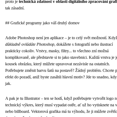
proto je
technická zdatnost v oblasti digitálního zpracování graf
tak zásadní.
## Grafické programy jako váš druhý domov
Adobe Photoshop není jen aplikace – je to celý svět možností. Kdy
důkladně ovládáte Photoshop
, dokážete s fotografií nebo ilustrací
prakticky cokoliv. Vrstvy, masky, filtry... to všechno zní možná
komplikovaně, ale představte si to jako stavebnici. Každá vrstva je 
kousek obrázku, který můžete upravovat nezávisle na ostatních.
Potřebujete změnit barvu šatů na postavě? Žádný problém. Chcete p
efekt do pozadí, aniž byste zasáhli hlavní motiv? Jde to snadno, kdy
jak.
A pak je tu Illustrator – ten se hodí, když potřebujete vytvořit logo 
technický výkres, který musí vypadat ostře, ať už ho vytisknete na v
nebo billboard. Vektorová grafika má tu výhodu, že ji můžete zvětš