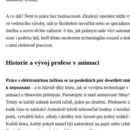
A co dál? Není to práce bez budoucnosti. Zkušený operátor může v
ve vedoucího výroby, stát se školitelem nováčků nebo se specializo
údržbu a servis těchto zařízení. S tím, jak průmysl stále více automat
roste i potřeba lidí, kteří těmto moderním technologiím rozumí a do
s nimi efektivně pracovat.
Historie a vývoj profese v animaci
Práce s elektronickou tužkou se za posledních pár desetiletí zm
k nepoznání
– a to hlavně díky tomu, jak se vyvíjela technologie v
animaci a filmovém průmyslu. Pamatujete si staré animované filmy?
Tehdy se každý snímek kreslil ručně, jeden po druhém. Představte si
kolik času to zabíralo! Animátoři trávili nekonečné hodiny u kreslic
pultů, vytvářeli tisíce, někdy i desítky tisíc kreseb pro jediný krátký 
Každá linka, každý pohyb musel být nakreslený na papír nebo celul