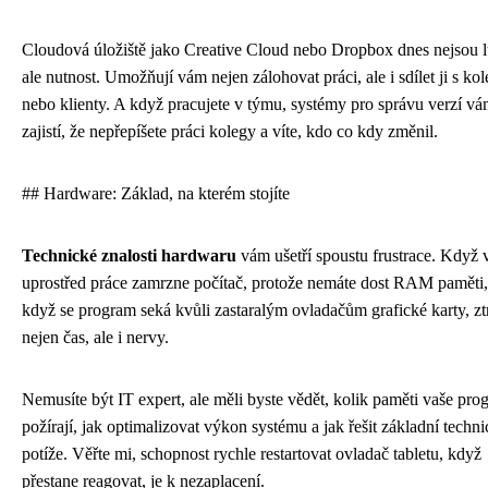
Cloudová úložiště jako Creative Cloud nebo Dropbox dnes nejsou l
ale nutnost. Umožňují vám nejen zálohovat práci, ale i sdílet ji s ko
nebo klienty. A když pracujete v týmu, systémy pro správu verzí v
zajistí, že nepřepíšete práci kolegy a víte, kdo co kdy změnil.
## Hardware: Základ, na kterém stojíte
Technické znalosti hardwaru
vám ušetří spoustu frustrace. Když
uprostřed práce zamrzne počítač, protože nemáte dost RAM paměti
když se program seká kvůli zastaralým ovladačům grafické karty, ztr
nejen čas, ale i nervy.
Nemusíte být IT expert, ale měli byste vědět, kolik paměti vaše pr
požírají, jak optimalizovat výkon systému a jak řešit základní techn
potíže. Věřte mi, schopnost rychle restartovat ovladač tabletu, když
přestane reagovat, je k nezaplacení.