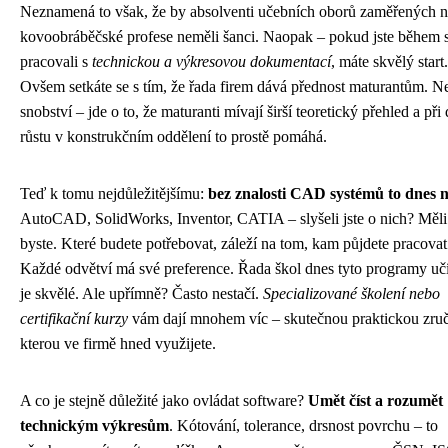
Neznamená to však, že by absolventi učebních oborů zaměřených 
kovoobráběčské profese neměli šanci. Naopak – pokud jste během s
pracovali s
technickou a výkresovou dokumentací
, máte skvělý start.
Ovšem setkáte se s tím, že řada firem dává přednost maturantům. Ne
snobství – jde o to, že maturanti mívají širší teoretický přehled a při
růstu v konstrukčním oddělení to prostě pomáhá.
Teď k tomu nejdůležitějšímu:
bez znalosti CAD systémů to dnes 
AutoCAD, SolidWorks, Inventor, CATIA – slyšeli jste o nich? Měli
byste. Které budete potřebovat, záleží na tom, kam půjdete pracovat
Každé odvětví má své preference. Řada škol dnes tyto programy učí
je skvělé. Ale upřímně? Často nestačí.
Specializované školení nebo
certifikační kurzy
vám dají mnohem víc – skutečnou praktickou zruč
kterou ve firmě hned využijete.
A co je stejně důležité jako ovládat software?
Umět číst a rozumět
technickým výkresům
. Kótování, tolerance, drsnost povrchu – to