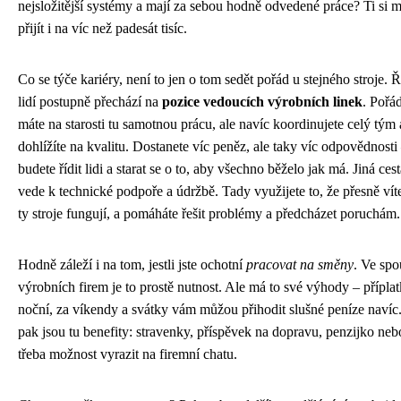
nejsložitější systémy a mají za sebou hodně odvedené práce? Ti si 
přijít i na víc než padesát tisíc.
Co se týče kariéry, není to jen o tom sedět pořád u stejného stroje. 
lidí postupně přechází na
pozice vedoucích výrobních linek
. Pořád
máte na starosti tu samotnou prácu, ale navíc koordinujete celý tým 
dohlížíte na kvalitu. Dostanete víc peněz, ale taky víc odpovědnosti
budete řídit lidi a starat se o to, aby všechno běželo jak má. Jiná ces
vede k technické podpoře a údržbě. Tady využijete to, že přesně víte
ty stroje fungují, a pomáháte řešit problémy a předcházet poruchám.
Hodně záleží i na tom, jestli jste ochotní
pracovat na směny
. Ve spo
výrobních firem je to prostě nutnost. Ale má to své výhody – přípla
noční, za víkendy a svátky vám můžou přihodit slušné peníze navíc
pak jsou tu benefity: stravenky, příspěvek na dopravu, penzijko neb
třeba možnost vyrazit na firemní chatu.