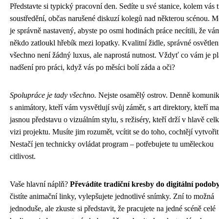
Představte si typický pracovní den. Sedíte u své stanice, kolem vás 
soustředění, občas narušené diskuzí kolegů nad některou scénou. M
je správně nastavený, abyste po osmi hodinách práce necítili, že vá
někdo zatloukl hřebík mezi lopatky. Kvalitní židle, správné osvětlení
všechno není žádný luxus, ale naprostá nutnost. Vždyť co vám je pl
nadšení pro práci, když vás po měsíci bolí záda a oči?
Spolupráce je tady všechno.
Nejste osamělý ostrov. Denně komunik
s animátory, kteří vám vysvětlují svůj záměr, s art direktory, kteří ma
jasnou představu o vizuálním stylu, s režiséry, kteří drží v hlavě ce
vizi projektu. Musíte jim rozumět, vcítit se do toho, cochtějí vytvořit
Nestačí jen technicky ovládat program – potřebujete tu uměleckou
citlivost.
Vaše hlavní náplň?
Převádíte tradiční kresby do digitální podob
čistíte animační linky, vylepšujete jednotlivé snímky. Zní to možná
jednoduše, ale zkuste si představit, že pracujete na jedné scéně celé