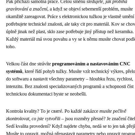
Pak přichází samotná práce. Celou směnu
sledujete, jak probíhá
gravírování a značení
, a když se objeví sebemenší problém, musíte
okamžitě zareagovat. Práce s elektronickou tužkou je vlastně umění
potřebujete technické znalosti, ale taky cit pro materiál. Kov se cho
úplně jinak než plast, sklo zase potřebuje jiný přístup než keramika.
Každý materiál má svou povahu a vy se k němu musíte chovat podl
toho.
Velkou část dne strávíte
programováním a nastavováním CNC
systémů
, které řídí pohyb tužky. Musíte vzít technický výkres, přelo
do softwaru a nastavit všechny parametry – hloubku řezu, rychlost,
intenzitu. Bez znalosti specializovaných programů a schopnosti číst
technickou dokumentaci byste se neobešli.
Kontrola kvality? To je святé. Po každé zakázce
musíte pečlivě
zkontrolovat, co jste vytvořili
– jsou rozměry přesné? Je značení čite
Sedí kvalita provedení? Když najdete chybu, nedá se to jen tak přejí
Musíte to opravit, možná přenastavit parametry nebo upravit progra