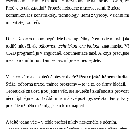
všechno musíte mít v malíčku. A nezapomeňte na normy – ČSN, I
Proč je to tak zásadní? Protože nebudete pracovat sami. Budete
komunikovat s konstruktéry, technology, lidmi z výroby. Všichni mu
mluvit stejnou řečí.
Dnes už skoro nikam nepůjdete bez angličtiny. Nemusíte mluvit jak
rodilý mluvčí, ale
odbornou technickou terminologii
znát musíte. Vě
CAD programů je v angličtině, dokumentace také. A když pracujete
mezinárodní firmu? Tam se bez ní prostě neobejdete.
Víte, co vám ale skutečně otevře dveře?
Praxe ještě během studia
.
Stáže, odborná praxe, trainee programy – to je to, co firmy hledají.
Teoretické znalosti jsou jedna věc, ale skutečná zkušenost z provozu
něco úplně jiného. Každá firma má své postupy, své standardy. Kdy
poznáte už během školy, jste o krok napřed.
A ještě jedna věc – v téhle profesi nikdy neskončíte s učením.