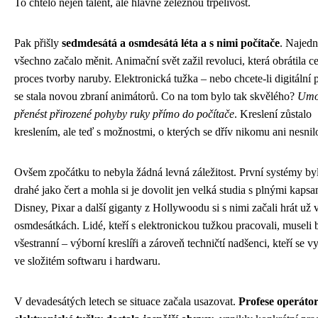
To chtělo nejen talent, ale hlavně železnou trpělivost.
Pak přišly
sedmdesátá a osmdesátá léta a s nimi počítače
. Najedn
všechno začalo měnit. Animační svět zažil revoluci, která obrátila c
proces tvorby naruby. Elektronická tužka – nebo chcete-li digitální 
se stala novou zbraní animátorů. Co na tom bylo tak skvělého?
Umo
přenést přirozené pohyby ruky přímo do počítače
. Kreslení zůstalo
kreslením, ale teď s možnostmi, o kterých se dřív nikomu ani nesnil
Ovšem zpočátku to nebyla žádná levná záležitost. První systémy by
drahé jako čert a mohla si je dovolit jen velká studia s plnými kapsa
Disney, Pixar a další giganty z Hollywoodu si s nimi začali hrát už 
osmdesátkách. Lidé, kteří s elektronickou tužkou pracovali, museli 
všestranní – výborní kreslíři a zároveň techničtí nadšenci, kteří se v
ve složitém softwaru i hardwaru.
V devadesátých letech se situace začala usazovat.
Profese operáto