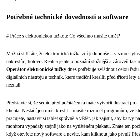
Potřebné technické dovednosti a software
# Práce s elektronickou tužkou: Co všechno musíte umět?
Možná si říkáte, že elektronická tužka zní jednoduše – vezmu stylus
nakreslím, hotovo. Realita je ale o poznání složitější a zároveň fascin
Operátor elektronické tužky
dnes potřebuje zvládnout celou řadu
digitálních nástrojů a technik, které tradiční kreslíři před třiceti lety a
neznali.
Představte si, že sedíte před počítačem a máte vytvořit ilustraci pro
klienta. Nestačí jen umět kreslit – musíte rozumět programům, ve k
pracujete, nastavit si tablet správně a vědět, jak zajistit, aby barvy na
monitoru vypadaly stejně jako na vytištěném plakátu. Znáte ten poci
když otevřete nový software a nevíte, kam kliknout jako první? Pře