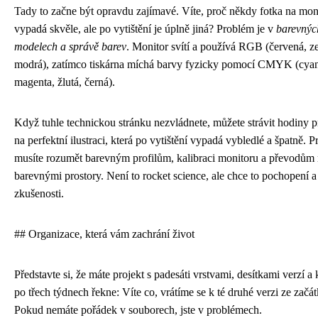
Tady to začne být opravdu zajímavé. Víte, proč někdy fotka na mon
vypadá skvěle, ale po vytištění je úplně jiná? Problém je v
barevnýc
modelech a správě barev
. Monitor svítí a používá RGB (červená, ze
modrá), zatímco tiskárna míchá barvy fyzicky pomocí CMYK (cya
magenta, žlutá, černá).
Když tuhle technickou stránku nezvládnete, můžete strávit hodiny p
na perfektní ilustraci, která po vytištění vypadá vybledlé a špatně. P
musíte rozumět barevným profilům, kalibraci monitoru a převodům
barevnými prostory. Není to rocket science, ale chce to pochopení a
zkušenosti.
## Organizace, která vám zachrání život
Představte si, že máte projekt s padesáti vrstvami, desítkami verzí a 
po třech týdnech řekne: Víte co, vrátíme se k té druhé verzi ze začát
Pokud nemáte pořádek v souborech, jste v problémech.