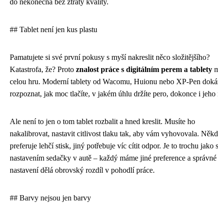
do nekonečna bez ztráty kvality.
## Tablet není jen kus plastu
Pamatujete si své první pokusy s myší nakreslit něco složitějšího?
Katastrofa, že? Proto
znalost práce s digitálním perem a tablety
m
celou hru. Moderní tablety od Wacomu, Huionu nebo XP-Pen dok
rozpoznat, jak moc tlačíte, v jakém úhlu držíte pero, dokonce i jeho 
Ale není to jen o tom tablet rozbalit a hned kreslit. Musíte ho
nakalibrovat, nastavit citlivost tlaku tak, aby vám vyhovovala. Něk
preferuje lehčí stisk, jiný potřebuje víc cítit odpor. Je to trochu jako 
nastavením sedačky v autě – každý máme jiné preference a správné
nastavení dělá obrovský rozdíl v pohodlí práce.
## Barvy nejsou jen barvy