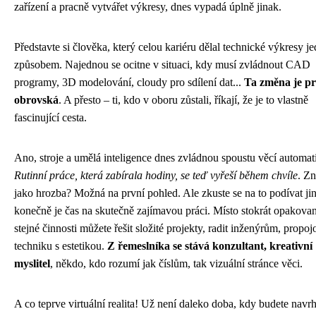
zařízení a pracně vytvářet výkresy, dnes vypadá úplně jinak.
Představte si člověka, který celou kariéru dělal technické výkresy j
způsobem. Najednou se ocitne v situaci, kdy musí zvládnout CAD
programy, 3D modelování, cloudy pro sdílení dat...
Ta změna je pr
obrovská
. A přesto – ti, kdo v oboru zůstali, říkají, že je to vlastně
fascinující cesta.
Ano, stroje a umělá inteligence dnes zvládnou spoustu věcí automat
Rutinní práce, která zabírala hodiny, se teď vyřeší během chvíle
. Zn
jako hrozba? Možná na první pohled. Ale zkuste se na to podívat ji
konečně je čas na skutečně zajímavou práci. Místo stokrát opakova
stejné činnosti můžete řešit složité projekty, radit inženýrům, propoj
techniku s estetikou.
Z řemeslníka se stává konzultant, kreativní
myslitel
, někdo, kdo rozumí jak číslům, tak vizuální stránce věci.
A co teprve virtuální realita! Už není daleko doba, kdy budete navr