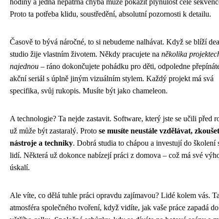
hodiny a jedna nepatrná chyba může pokazit plynulost celé sekvenc
Proto ta potřeba klidu, soustředění, absolutní pozornosti k detailu.
Časově to bývá náročné, to si nebudeme nalhávat. Když se blíží dea
studio žije vlastním životem. Někdy pracujete na
několika projektec
najednou
– ráno dokončujete pohádku pro děti, odpoledne přepínát
akční seriál s úplně jiným vizuálním stylem. Každý projekt má svá
specifika, svůj rukopis. Musíte být jako chameleon.
A technologie? Ta nejde zastavit. Software, který jste se učili před 
už může být zastaralý. Proto
se musíte neustále vzdělávat, zkouše
nástroje a techniky
. Dobrá studia to chápou a investují do školení
lidí. Některá už dokonce nabízejí práci z domova – což má své výh
úskalí.
Ale víte, co dělá tuhle práci opravdu zajímavou? Lidé kolem vás. T
atmosféra společného tvoření, když vidíte, jak vaše práce zapadá do