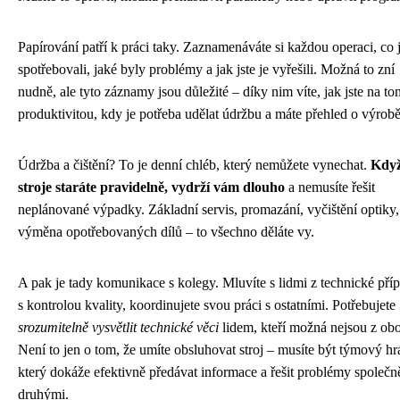
Papírování patří k práci taky. Zaznamenáváte si každou operaci, co j
spotřebovali, jaké byly problémy a jak jste je vyřešili. Možná to zní
nudně, ale tyto záznamy jsou důležité – díky nim víte, jak jste na to
produktivitou, kdy je potřeba udělat údržbu a máte přehled o výrobě
Údržba a čištění? To je denní chléb, který nemůžete vynechat.
Když
stroje staráte pravidelně, vydrží vám dlouho
a nemusíte řešit
neplánované výpadky. Základní servis, promazání, vyčištění optiky,
výměna opotřebovaných dílů – to všechno děláte vy.
A pak je tady komunikace s kolegy. Mluvíte s lidmi z technické příp
s kontrolou kvality, koordinujete svou práci s ostatními. Potřebujete
srozumitelně vysvětlit technické věci
lidem, kteří možná nejsou z obo
Není to jen o tom, že umíte obsluhovat stroj – musíte být týmový hr
který dokáže efektivně předávat informace a řešit problémy společn
druhými.