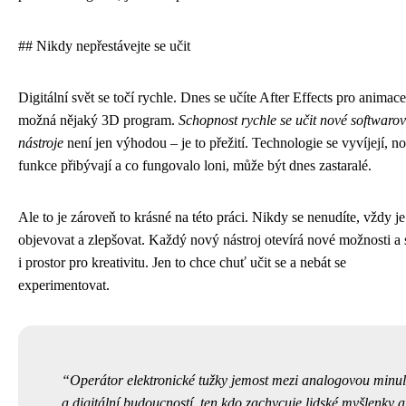
## Nikdy nepřestávejte se učit
Digitální svět se točí rychle. Dnes se učíte After Effects pro animace,
možná nějaký 3D program.
Schopnost rychle se učit nové softwaro
nástroje
není jen výhodou – je to přežití. Technologie se vyvíjejí, n
funkce přibývají a co fungovalo loni, může být dnes zastaralé.
Ale to je zároveň to krásné na této práci. Nikdy se nenudíte, vždy je
objevovat a zlepšovat. Každý nový nástroj otevírá nové možnosti a 
i prostor pro kreativitu. Jen to chce chuť učit se a nebát se
experimentovat.
Operátor elektronické tužky jemost mezi analogovou minul
a digitální budoucností, ten kdo zachycuje lidské myšlenky a