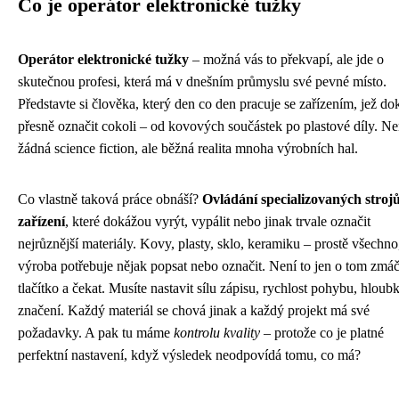
Co je operátor elektronické tužky
Operátor elektronické tužky
– možná vás to překvapí, ale jde o
skutečnou profesi, která má v dnešním průmyslu své pevné místo.
Představte si člověka, který den co den pracuje se zařízením, jež do
přesně označit cokoli – od kovových součástek po plastové díly. Ne
žádná science fiction, ale běžná realita mnoha výrobních hal.
Co vlastně taková práce obnáší?
Ovládání specializovaných stroj
zařízení
, které dokážou vyrýt, vypálit nebo jinak trvale označit
nejrůznější materiály. Kovy, plasty, sklo, keramiku – prostě všechno
výroba potřebuje nějak popsat nebo označit. Není to jen o tom zmá
tlačítko a čekat. Musíte nastavit sílu zápisu, rychlost pohybu, hloub
značení. Každý materiál se chová jinak a každý projekt má své
požadavky. A pak tu máme
kontrolu kvality
– protože co je platné
perfektní nastavení, když výsledek neodpovídá tomu, co má?