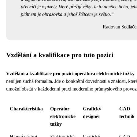
přetváří je v pixely, které přežijí věky. Je to umělec ticha, je
plátnem je obrazovka a jehož štětcem je světlo.
Radovan Sedláče
Vzdělání a kvalifikace pro tuto pozici
Vzdělání a kvalifikace pro pozici operátora elektronické tužky
–
není jen suchá formalita. Jde o konkrétní dovednosti a znalosti, kte
umožní obstát v každodenní praxi moderního průmyslového provoz
Charakteristika
Operátor
Grafický
CAD
elektronické
designér
technik
tužky
Hlavní nástroj
Elektronická
Grafický
CAD