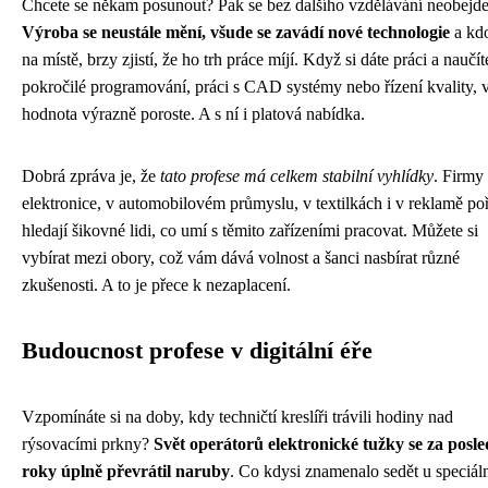
Chcete se někam posunout? Pak se bez dalšího vzdělávání neobejde
Výroba se neustále mění, všude se zavádí nové technologie
a kdo
na místě, brzy zjistí, že ho trh práce míjí. Když si dáte práci a naučít
pokročilé programování, práci s CAD systémy nebo řízení kvality, 
hodnota výrazně poroste. A s ní i platová nabídka.
Dobrá zpráva je, že
tato profese má celkem stabilní vyhlídky
. Firmy
elektronice, v automobilovém průmyslu, v textilkách i v reklamě po
hledají šikovné lidi, co umí s těmito zařízeními pracovat. Můžete si
vybírat mezi obory, což vám dává volnost a šanci nasbírat různé
zkušenosti. A to je přece k nezaplacení.
Budoucnost profese v digitální éře
Vzpomínáte si na doby, kdy techničtí kreslíři trávili hodiny nad
rýsovacími prkny?
Svět operátorů elektronické tužky se za posle
roky úplně převrátil naruby
. Co kdysi znamenalo sedět u speciál