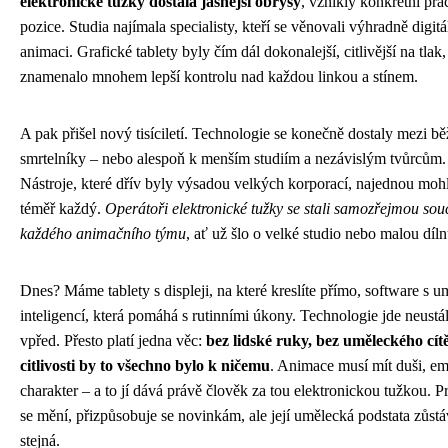
elektronické tužky dostala jasnější obrysy
, vznikly konkrétní pra
pozice. Studia najímala specialisty, kteří se věnovali výhradně digitá
animaci. Grafické tablety byly čím dál dokonalejší, citlivější na tlak,
znamenalo mnohem lepší kontrolu nad každou linkou a stínem.
A pak přišel nový tisíciletí. Technologie se konečně dostaly mezi b
smrtelníky – nebo alespoň k menším studiím a nezávislým tvůrcům.
Nástroje, které dřív byly výsadou velkých korporací, najednou moh
téměř každý.
Operátoři elektronické tužky se stali samozřejmou sou
každého animačního týmu
, ať už šlo o velké studio nebo malou díln
Dnes? Máme tablety s displeji, na které kreslíte přímo, software s 
inteligencí, která pomáhá s rutinními úkony. Technologie jde neustá
vpřed. Přesto platí jedna věc:
bez lidské ruky, bez uměleckého cít
citlivosti by to všechno bylo k ničemu
. Animace musí mít duši, e
charakter – a to jí dává právě člověk za tou elektronickou tužkou. P
se mění, přizpůsobuje se novinkám, ale její umělecká podstata zůst
stejná.