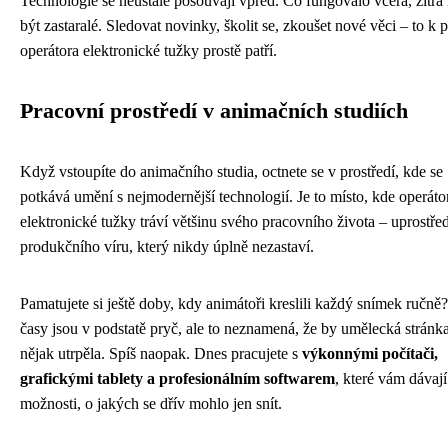
Technologie se neustále posouvají vpřed. Co fungovalo včera, zítr
být zastaralé. Sledovat novinky, školit se, zkoušet nové věci – to k p
operátora elektronické tužky prostě patří.
Pracovní prostředí v animačních studiích
Když vstoupíte do animačního studia, octnete se v prostředí, kde se
potkává umění s nejmodernější technologií. Je to místo, kde operáto
elektronické tužky tráví většinu svého pracovního života – uprostře
produkčního víru, který nikdy úplně nezastaví.
Pamatujete si ještě doby, kdy animátoři kreslili každý snímek ručně
časy jsou v podstatě pryč, ale to neznamená, že by umělecká stránk
nějak utrpěla. Spíš naopak. Dnes pracujete s
výkonnými počítači,
grafickými tablety a profesionálním softwarem
, které vám dávají
možnosti, o jakých se dřív mohlo jen snít.