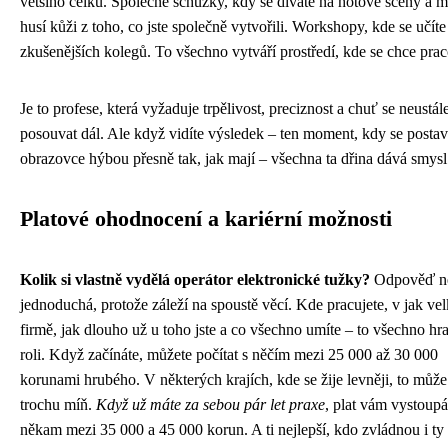
většího celku. Společné schůzky, kdy se díváte na hotové scény a m
husí kůži z toho, co jste společně vytvořili. Workshopy, kde se učíte
zkušenějších kolegů. To všechno vytváří prostředí, kde se chce prac
Je to profese, která vyžaduje trpělivost, preciznost a chuť se neustál
posouvat dál. Ale když vidíte výsledek – ten moment, kdy se posta
obrazovce hýbou přesně tak, jak mají – všechna ta dřina dává smysl
Platové ohodnocení a kariérní možnosti
Kolik si vlastně vydělá operátor elektronické tužky?
Odpověď n
jednoduchá, protože záleží na spoustě věcí. Kde pracujete, v jak ve
firmě, jak dlouho už u toho jste a co všechno umíte – to všechno hra
roli. Když začínáte, můžete počítat s něčím mezi 25 000 až 30 000
korunami hrubého. V některých krajích, kde se žije levněji, to může 
trochu míň.
Když už máte za sebou pár let praxe
, plat vám vystoupá
někam mezi 35 000 a 45 000 korun. A ti nejlepší, kdo zvládnou i ty