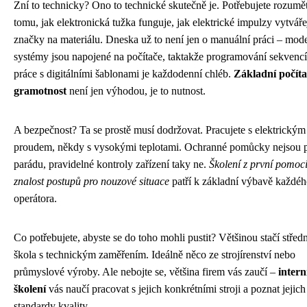
Zní to technicky? Ono to technické skutečně je. Potřebujete rozumě
tomu, jak elektronická tužka funguje, jak elektrické impulzy vytvářej
značky na materiálu. Dneska už to není jen o manuální práci – mod
systémy jsou napojené na počítače, taktakže programování sekvencí
práce s digitálními šablonami je každodenní chléb.
Základní počít
gramotnost
není jen výhodou, je to nutnost.
A bezpečnost? Ta se prostě musí dodržovat. Pracujete s elektrickým
proudem, někdy s vysokými teplotami. Ochranné pomůcky nejsou 
parádu, pravidelné kontroly zařízení taky ne.
Školení z první pomoci
znalost postupů pro nouzové situace
patří k základní výbavě každé
operátora.
Co potřebujete, abyste se do toho mohli pustit? Většinou stačí středn
škola s technickým zaměřením. Ideálně něco ze strojírenství nebo
průmyslové výroby. Ale nebojte se, většina firem vás zaučí –
intern
školení
vás naučí pracovat s jejich konkrétními stroji a poznat jejich
standardy kvality.