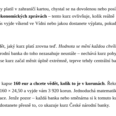
 platil v zahraničí kartou, chystal se na dovolenou nebo posí
v ekonomických zprávách
– tento kurz ovlivňuje, kolik reálně
s vyjde víkend ve Vídni nebo jakou dostanete výplatu, poku
dět, jaký kurz platí zrovna teď.
Hodnota se mění každou chvíl
národní banka do toho nezasahuje neustále – nechává kurz poh
se kurz začal měnit úplně extrémně, teprve tehdy centrální b
v kapse
160 eur a chcete vědět, kolik to je v korunách
. Řek
e 160 × 24,50 a vyjde vám 3 920 korun. Jednoduchá matematik
kace. Jenže pozor – každá banka nebo směnárna si k tomuto k
edostanete přesně to, co ukazuje kurz České národní banky.