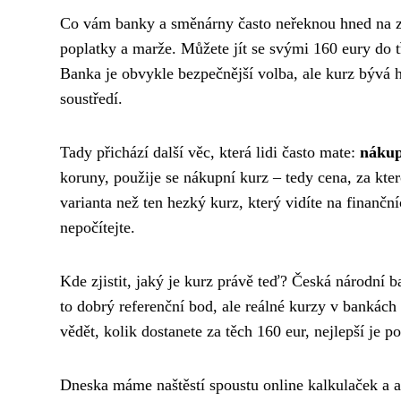
Co vám banky a směnárny často neřeknou hned na
poplatky a marže. Můžete jít se svými 160 eury do 
Banka je obvykle bezpečnější volba, ale kurz bývá h
soustředí.
Tady přichází další věc, která lidi často mate:
nákup
koruny, použije se nákupní kurz – tedy cena, za kte
varianta než ten hezký kurz, který vidíte na finanční
nepočítejte.
Kde zjistit, jaký je kurz právě teď? Česká národní
to dobrý referenční bod, ale reálné kurzy v bankách
vědět, kolik dostanete za těch 160 eur, nejlepší je 
Dneska máme naštěstí spoustu online kalkulaček a ap