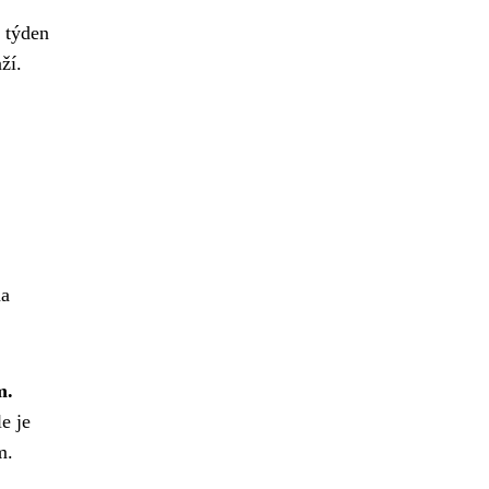
 týden
ží.
na
m.
e je
m.