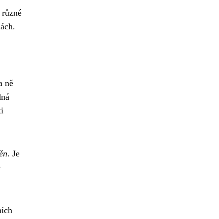
í různé
nách.
a ně
dná
i
měn
. Je
e
ních