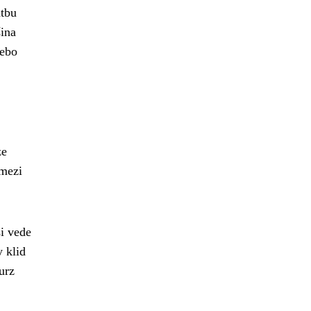
atbu
šina
nebo
ze
 mezi
si vede
y klid
urz