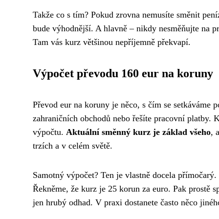
Takže co s tím? Pokud zrovna nemusíte směnit peníz
bude výhodnější. A hlavně – nikdy nesměňujte na prv
Tam vás kurz většinou nepříjemně překvapí.
Výpočet převodu 160 eur na koruny
Převod eur na koruny je něco, s čím se setkáváme p
zahraničních obchodů nebo řešíte pracovní platby. K
výpočtu.
Aktuální směnný kurz je základ všeho
, 
trzích a v celém světě.
Samotný výpočet? Ten je vlastně docela přímočarý.
Řekněme, že kurz je 25 korun za euro. Pak prostě sp
jen hrubý odhad. V praxi dostanete často něco jiné