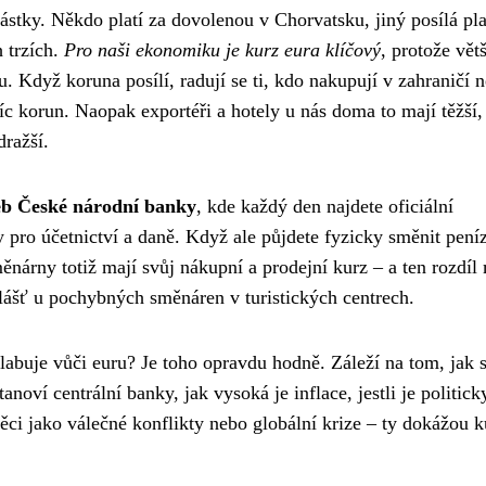
tky. Někdo platí za dovolenou v Chorvatsku, jiný posílá pl
 trzích.
Pro naši ekonomiku je kurz eura klíčový
, protože vět
 Když koruna posílí, radují se ti, kdo nakupují v zahraničí 
c korun. Naopak exportéři a hotely u nás doma to mají těžší,
dražší.
web České národní banky
, kde každý den najdete oficiální
y pro účetnictví a daně. Když ale půjdete fyzicky směnit pení
měnárny totiž mají svůj nákupní a prodejní kurz – a ten rozdíl
vlášť u pochybných směnáren v turistických centrech.
slabuje vůči euru? Je toho opravdu hodně. Záleží na tom, jak 
oví centrální banky, jak vysoká je inflace, jestli je politick
věci jako válečné konflikty nebo globální krize – ty dokážou k