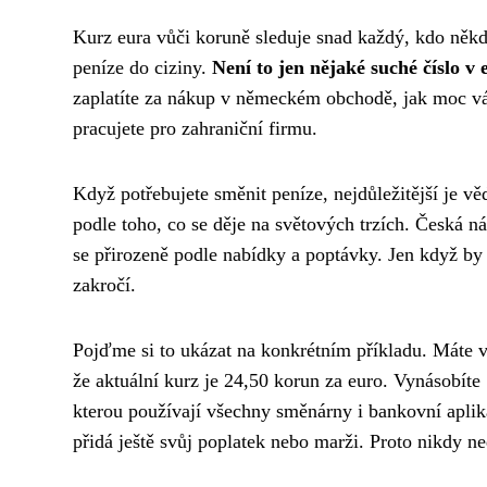
Kurz eura vůči koruně sleduje snad každý, kdo někdy
peníze do ciziny.
Není to jen nějaké suché číslo 
zaplatíte za nákup v německém obchodě, jak moc vá
pracujete pro zahraniční firmu.
Když potřebujete směnit peníze, nejdůležitější je vě
podle toho, co se děje na světových trzích. Česká 
se přirozeně podle nabídky a poptávky. Jen když by 
zakročí.
Pojďme si to ukázat na konkrétním příkladu. Máte 
že aktuální kurz je 24,50 korun za euro. Vynásobít
kterou používají všechny směnárny i bankovní apli
přidá ještě svůj poplatek nebo marži. Proto nikdy n