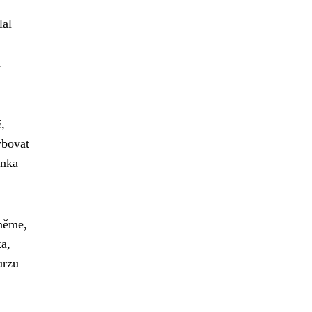
lal
d
i
,
ybovat
anka
něme,
a,
urzu