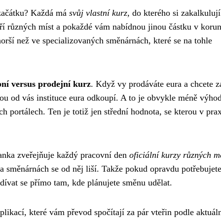
 začátku? Každá má
svůj vlastní kurz
, do kterého si zakalkuluj
tří různých míst a pokaždé vám nabídnou jinou částku v koru
orší než ve specializovaných směnárnách, které se na tohle
ní versus prodejní kurz
. Když vy prodáváte eura a chcete z
rou od vás instituce eura odkoupí. A to je obvykle méně výho
ch portálech. Ten je totiž jen střední hodnota, se kterou v prax
 banka zveřejňuje každý pracovní den
oficiální kurzy různých 
 a směnárnách se od něj liší. Takže pokud opravdu potřebujet
podívat se přímo tam, kde plánujete směnu udělat.
likací, které vám převod spočítají za pár vteřin podle aktuál