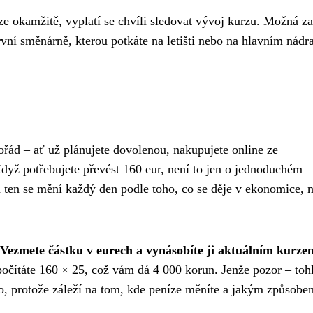
e okamžitě, vyplatí se chvíli sledovat vývoj kurzu. Možná za
ní směnárně, kterou potkáte na letišti nebo na hlavním nádra
ořád – ať už plánujete dovolenou, nakupujete online ze
dyž potřebujete převést 160 eur, není to jen o jednoduchém
a ten se mění každý den podle toho, co se děje v ekonomice, 
Vezmete částku v eurech a vynásobíte ji aktuálním kurze
očítáte 160 × 25, což vám dá 4 000 korun. Jenže pozor – tohl
ho, protože záleží na tom, kde peníze měníte a jakým způsobe