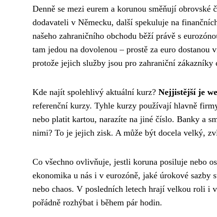
Denně se mezi eurem a korunou směňují obrovské čás
dodavateli v Německu, další spekuluje na finančních
našeho zahraničního obchodu běží právě s eurozónou.
tam jedou na dovolenou – prostě za euro dostanou ví
protože jejich služby jsou pro zahraniční zákazníky 
Kde najít spolehlivý aktuální kurz?
Nejjistější je 
referenční kurzy. Tyhle kurzy používají hlavně firm
nebo platit kartou, narazíte na jiné číslo. Banky a s
nimi? To je jejich zisk. A může být docela velký, z
Co všechno ovlivňuje, jestli koruna posiluje nebo o
ekonomika u nás i v eurozóně, jaké úrokové sazby stan
nebo chaos. V posledních letech hrají velkou roli i 
pořádně rozhýbat i během pár hodin.