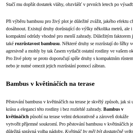
Stačí mu dopřát dostatek vláhy, obzvlášť v prvních letech po výsad
Při výběru bambusu pro živý plot je důležité zvážit, jakého efektu c
dosáhnout. Existují druhy dorůstající do výšky několika metrů, ale i 
kompaktní odrůdy vhodné pro menší zahrady. Důležitým faktorem 
také
rozrůstavost bambusu
. Některé druhy se rozrůstají do šířky 
agresivně a mohly by tak časem vytlačit ostatní rostliny ve vašem ok
Pro živé ploty se proto doporučují spíše druhy s kompaktním růste
nebo je nutné omezit jejich rozrůstání pomocí zábran.
Bambus v květináčích na terase
Pěstování bambusu v květináčích na terase je skvělý způsob, jak si u
krásu a eleganci této rostliny i bez rozlehlé zahrady.
Bambus v
květináčích
působí na terase velmi dekorativně a zároveň dokáže
vytvořit příjemné soukromí. Pro pěstování bambusu v květináčích j
důležitá správná volba nádoby.
Květináč by měl být dostatečně velk