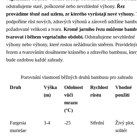
odstraňujeme staré, poškozené nebo nevzhledné výhony.
Řez
provádíme těsně nad uzlem, ze kterého vyrůstají nové výhony.
podpoříme růst nových, zdravých výhonů a zároveň udržíme bamb
požadované velikosti a tvaru.
Kromě jarního řezu můžeme bamb
tvarovat i během vegetačního období.
Odstraňujeme nevzhledné
výhony nebo výhony, které rostou nežádoucím směrem. Pravideln
řezem a tvarováním dosáhneme krásného a zdravého bambusu, kter
bude ozdobou každé zahrady.
Porovnání vlastností běžných druhů bambusu pro zahradu
Druh
Výška
Odolnost
Rychlost
Vhodné
(m)
vůči
růstu
použití
mrazu
(°C)
Fargesia
3-4
-25
Střední
Živý plot,
murielae
solitér