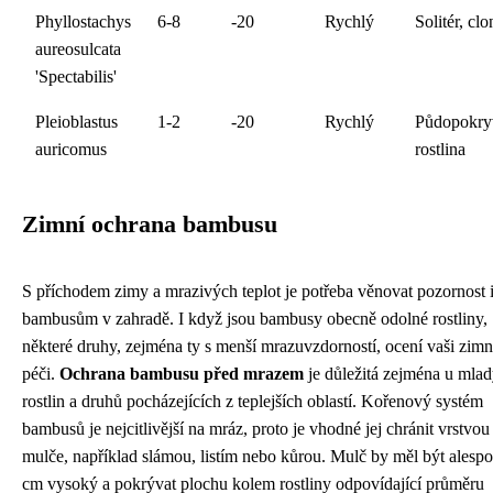
Phyllostachys
6-8
-20
Rychlý
Solitér, clo
aureosulcata
'Spectabilis'
Pleioblastus
1-2
-20
Rychlý
Půdopokry
auricomus
rostlina
Zimní ochrana bambusu
S příchodem zimy a mrazivých teplot je potřeba věnovat pozornost 
bambusům v zahradě. I když jsou bambusy obecně odolné rostliny,
některé druhy, zejména ty s menší mrazuvzdorností, ocení vaši zimn
péči.
Ochrana bambusu před mrazem
je důležitá zejména u mla
rostlin a druhů pocházejících z teplejších oblastí. Kořenový systém
bambusů je nejcitlivější na mráz, proto je vhodné jej chránit vrstvou
mulče, například slámou, listím nebo kůrou. Mulč by měl být alesp
cm vysoký a pokrývat plochu kolem rostliny odpovídající průměru