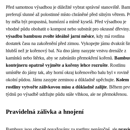
Před samotnou výsadbou je důležité vybrat správné stanoviště. Ba
preferují slunné až polostinné místo chráněné před silným větrem. 
by měla být propustná, humózní a mírně kyselá. Před výsadbou je
vhodné půdu obohatit o kompost nebo substrát pro okrasné dřeviny
výsadbu bambusu zvolte ideálně jarní měsíce
, kdy má rostlina
dostatek času na zakořenění před zimou. Vykopejte jámu dvakrát šir
hlubší než je kořenový bal. Na dno jámy nasypte vrstvu drenáže z
kamínků nebo štěrku, aby se zabránilo přemokření kořenů.
Bambus
kontejneru opatrně vyjměte a kořeny lehce rozrušte
. Rostlinu
umístěte do jámy tak, aby horní okraj kořenového balu byl v rovině 
okolní půdou. Jámu zasypte zeminou a důkladně upěchujte.
Kolem
rostliny vytvořte zálivkovou mísu a důkladně zalijte
. Během prv
týdnů po výsadbě udržujte půdu stále vlhkou, ale ne přemokřenou.
Pravidelná zálivka a hnojení
Bambusy jsou obecně považovány za rostliny nenáročné, ale
pravi