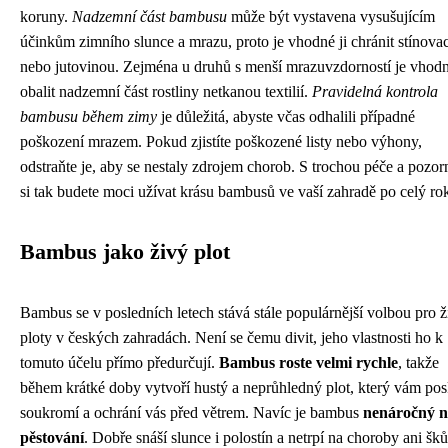
koruny.
Nadzemní část bambusu
může být vystavena vysušujícím
účinkům zimního slunce a mrazu, proto je vhodné ji chránit stínovací
nebo jutovinou. Zejména u druhů s menší mrazuvzdorností je vhod
obalit nadzemní část rostliny netkanou textilií.
Pravidelná kontrola
bambusu během zimy
je důležitá, abyste včas odhalili případné
poškození mrazem. Pokud zjistíte poškozené listy nebo výhony,
odstraňte je, aby se nestaly zdrojem chorob. S trochou péče a pozor
si tak budete moci užívat krásu bambusů ve vaší zahradě po celý ro
Bambus jako živý plot
Bambus se v posledních letech stává stále populárnější volbou pro ž
ploty v českých zahradách. Není se čemu divit, jeho vlastnosti ho k
tomuto účelu přímo předurčují.
Bambus roste velmi rychle
, takže
během krátké doby vytvoří hustý a neprůhledný plot, který vám po
soukromí a ochrání vás před větrem. Navíc je bambus
nenáročný 
pěstování
. Dobře snáší slunce i polostín a netrpí na choroby ani šk