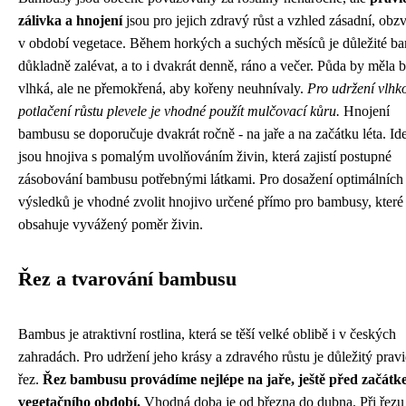
zálivka a hnojení
jsou pro jejich zdravý růst a vzhled zásadní, obzv
v období vegetace. Během horkých a suchých měsíců je důležité b
důkladně zalévat, a to i dvakrát denně, ráno a večer. Půda by měla b
vlhká, ale ne přemokřená, aby kořeny neuhnívaly.
Pro udržení vlhko
potlačení růstu plevele je vhodné použít mulčovací kůru.
Hnojení
bambusu se doporučuje dvakrát ročně - na jaře a na začátku léta. Ide
jsou hnojiva s pomalým uvolňováním živin, která zajistí postupné
zásobování bambusu potřebnými látkami. Pro dosažení optimálních
výsledků je vhodné zvolit hnojivo určené přímo pro bambusy, které
obsahuje vyvážený poměr živin.
Řez a tvarování bambusu
Bambus je atraktivní rostlina, která se těší velké oblibě i v českých
zahradách. Pro udržení jeho krásy a zdravého růstu je důležitý prav
řez.
Řez bambusu provádíme nejlépe na jaře, ještě před začát
vegetačního období.
Vhodná doba je od března do dubna. Při řezu