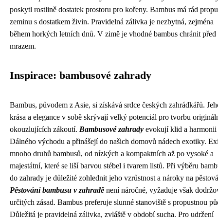
poskytl rostlině dostatek prostoru pro kořeny. Bambus má rád prop
zeminu s dostatkem živin. Pravidelná zálivka je nezbytná, zejména
během horkých letních dnů. V zimě je vhodné bambus chránit před
mrazem.
Inspirace: bambusové zahrady
Bambus, původem z Asie, si získává srdce českých zahrádkářů. Jeh
krása a elegance v sobě skrývají velký potenciál pro tvorbu originál
okouzlujících zákoutí.
Bambusové zahrady
evokují klid a harmonii
Dálného východu a přinášejí do našich domovů nádech exotiky. Exi
mnoho druhů bambusů, od nízkých a kompaktních až po vysoké a
majestátní, které se liší barvou stébel i tvarem listů. Při výběru bam
do zahrady je důležité zohlednit jeho vzrůstnost a nároky na pěstová
Pěstování bambusu v zahradě
není náročné, vyžaduje však dodržo
určitých zásad. Bambus preferuje slunné stanoviště s propustnou p
Důležitá je pravidelná zálivka, zvláště v období sucha. Pro udržení