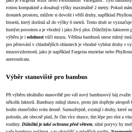
jako je Fargesia 'Rufa' nebo Pleioblastus 'Variegatus'. Tyto bambusy
rostou kompaktně a dosahují výšky maximálně 2 metry. Pokud mát
dostatek prostoru, můžete si dovolit i větší druhy, například Phyllos
bissetii, který dorůstá až do výšky 6 metrů. Tento druh se vyznačuje
hustým porostem a je vhodný i jako živý plot. Důležitým faktorem p
výběru je i
odolnost
vůči mrazu. Většina bambusů snese mírný mráz
pro pěstování v chladnějších oblastech je vhodné vybírat druhy s vy
mrazuvzdorností, jako je například Fargesia murielae nebo Phyllost
aureosulcata.
Výběr stanoviště pro bambus
Při výběru ideálního stanoviště pro váš nový bambusový háj zvažte
několik faktorů. Bambusy milují slunce, proto jim dopřejte alespoň 
hodin slunečního svitu denně. Samozřejmě, existují i druhy, které s
polostín, ale obecně platí, že čím více slunce, tím lépe pro růst a vita
rostliny.
Důležitá je také ochrana před větrem
, silné poryvy by mo
vaše bambusy polámat, a to obzvlášť u mladších rostlin.
Nezapomín