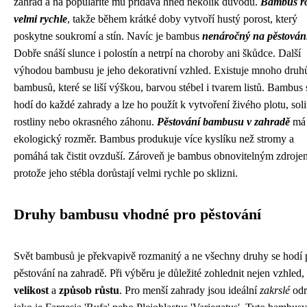
zahrad a na popularitě mu přidává hned několik důvodů.
Bambus ro
velmi rychle
, takže během krátké doby vytvoří hustý porost, který
poskytne soukromí a stín. Navíc je bambus
nenáročný na pěstován
Dobře snáší slunce i polostín a netrpí na choroby ani škůdce. Další
výhodou bambusu je jeho dekorativní vzhled. Existuje mnoho druh
bambusů, které se liší výškou, barvou stébel i tvarem listů. Bambus 
hodí do každé zahrady a lze ho použít k vytvoření živého plotu, soli
rostliny nebo okrasného záhonu.
Pěstování bambusu v zahradě
má 
ekologický rozměr. Bambus produkuje více kyslíku než stromy a
pomáhá tak čistit ovzduší. Zároveň je bambus obnovitelným zdroje
protože jeho stébla dorůstají velmi rychle po sklizni.
Druhy bambusu vhodné pro pěstování
Svět bambusů je překvapivě rozmanitý a ne všechny druhy se hodí 
pěstování na zahradě. Při výběru je důležité zohlednit nejen vzhled, 
velikost
a
způsob růstu
. Pro menší zahrady jsou ideální
zakrslé
odr