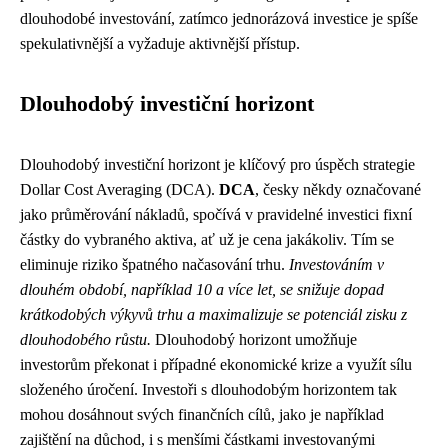
dlouhodobé investování, zatímco jednorázová investice je spíše
spekulativnější a vyžaduje aktivnější přístup.
Dlouhodobý investiční horizont
Dlouhodobý investiční horizont je klíčový pro úspěch strategie
Dollar Cost Averaging (DCA).
DCA
, česky někdy označované
jako průměrování nákladů, spočívá v pravidelné investici fixní
částky do vybraného aktiva, ať už je cena jakákoliv. Tím se
eliminuje riziko špatného načasování trhu.
Investováním v
dlouhém období, například 10 a více let, se snižuje dopad
krátkodobých výkyvů trhu a maximalizuje se potenciál zisku z
dlouhodobého růstu.
Dlouhodobý horizont umožňuje
investorům překonat i případné ekonomické krize a využít sílu
složeného úročení. Investoři s dlouhodobým horizontem tak
mohou dosáhnout svých finančních cílů, jako je například
zajištění na důchod, i s menšími částkami investovanými