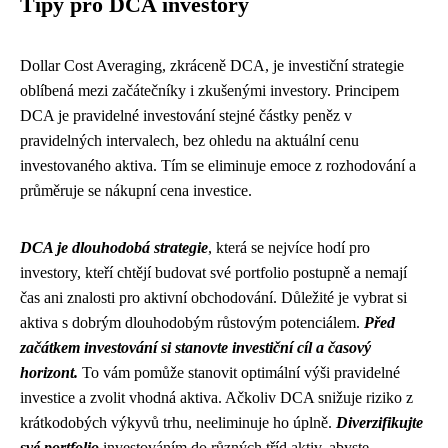
Tipy pro DCA investory
Dollar Cost Averaging, zkráceně DCA, je investiční strategie
oblíbená mezi začátečníky i zkušenými investory. Principem
DCA je pravidelné investování stejné částky peněz v
pravidelných intervalech, bez ohledu na aktuální cenu
investovaného aktiva. Tím se eliminuje emoce z rozhodování a
průměruje se nákupní cena investice.
DCA je dlouhodobá strategie
, která se nejvíce hodí pro
investory, kteří chtějí budovat své portfolio postupně a nemají
čas ani znalosti pro aktivní obchodování. Důležité je vybrat si
aktiva s dobrým dlouhodobým růstovým potenciálem.
Před
začátkem investování si stanovte investiční cíl a časový
horizont.
To vám pomůže stanovit optimální výši pravidelné
investice a zvolit vhodná aktiva. Ačkoliv DCA snižuje riziko z
krátkodobých výkyvů trhu, neeliminuje ho úplně.
Diverzifikujte
své portfolio
investováním do různých tříd aktiv, abyste