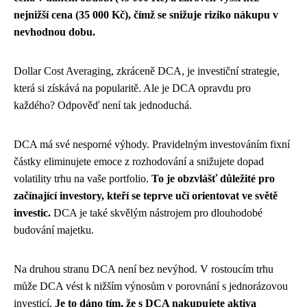
nejnižší cena (35 000 Kč), čímž se snižuje riziko nákupu v
nevhodnou dobu.
Dollar Cost Averaging, zkráceně DCA, je investiční strategie,
která si získává na popularitě. Ale je DCA opravdu pro
každého? Odpověď není tak jednoduchá.
DCA má své nesporné výhody. Pravidelným investováním fixní
částky eliminujete emoce z rozhodování a snižujete dopad
volatility trhu na vaše portfolio.
To je obzvlášť důležité pro
začínající investory, kteří se teprve učí orientovat ve světě
investic.
DCA je také skvělým nástrojem pro dlouhodobé
budování majetku.
Na druhou stranu DCA není bez nevýhod. V rostoucím trhu
může DCA vést k nižším výnosům v porovnání s jednorázovou
investicí.
Je to dáno tím, že s DCA nakupujete aktiva