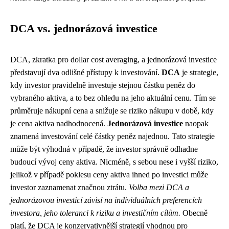
DCA vs. jednorázová investice
DCA, zkratka pro dollar cost averaging, a jednorázová investice
představují dva odlišné přístupy k investování.
DCA
je strategie,
kdy investor pravidelně investuje stejnou částku peněz do
vybraného aktiva, a to bez ohledu na jeho aktuální cenu. Tím se
průměruje nákupní cena a snižuje se riziko nákupu v době, kdy
je cena aktiva nadhodnocená.
Jednorázová investice
naopak
znamená investování celé částky peněz najednou. Tato strategie
může být výhodná v případě, že investor správně odhadne
budoucí vývoj ceny aktiva. Nicméně, s sebou nese i vyšší riziko,
jelikož v případě poklesu ceny aktiva ihned po investici může
investor zaznamenat značnou ztrátu.
Volba mezi DCA a
jednorázovou investicí závisí na individuálních preferencích
investora, jeho toleranci k riziku a investičním cílům.
Obecně
platí, že DCA je konzervativnější strategií vhodnou pro