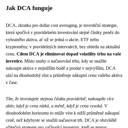
Jak DCA funguje
DCA, zkratka pro dollar cost averaging, je investiční strategie,
která spočívá v pravidelném investování stejné částky peněz do
vybraného aktiva, ať už se jedná o akcie, ETF nebo
kryptoměny, v pravidelných intervalech, bez ohledu na aktuální
cenu.
Cílem DCA je eliminovat dopad volatility trhu na vaše
investice.
Místo snahy o načasování trhu, kdy se snažíte
nakoupit aktiva v nejnižším bodě a prodat v nejvyšším, DCA
sází na dlouhodobý růst a průměruje nákupní cenu vašeho aktiva
v čase.
Tím, že investujete stejnou částku pravidelně, nakoupíte více
aktiv, když je cena nízká, a méně, když je cena vysoká.
V
dlouhodobém horizontu to může vést k nižší průměrné nákupní
ceně, než kdybyste se snažili načasovat trh. DCA je obzvláště
užitečná strategie pro začínající investory, kteří se teprve