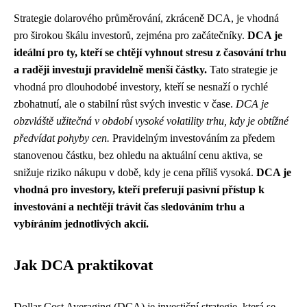
Strategie dolarového průměrování, zkráceně DCA, je vhodná
pro širokou škálu investorů, zejména pro začátečníky.
DCA je
ideální pro ty, kteří se chtějí vyhnout stresu z časování trhu
a raději investují pravidelně menší částky.
Tato strategie je
vhodná pro dlouhodobé investory, kteří se nesnaží o rychlé
zbohatnutí, ale o stabilní růst svých investic v čase.
DCA je
obzvláště užitečná v období vysoké volatility trhu, kdy je obtížné
předvídat pohyby cen.
Pravidelným investováním za předem
stanovenou částku, bez ohledu na aktuální cenu aktiva, se
snižuje riziko nákupu v době, kdy je cena příliš vysoká.
DCA je
vhodná pro investory, kteří preferují pasivní přístup k
investování a nechtějí trávit čas sledováním trhu a
vybíráním jednotlivých akcií.
Jak DCA praktikovat
Dollar Cost Averaging (DCA) je investiční strategie, která se