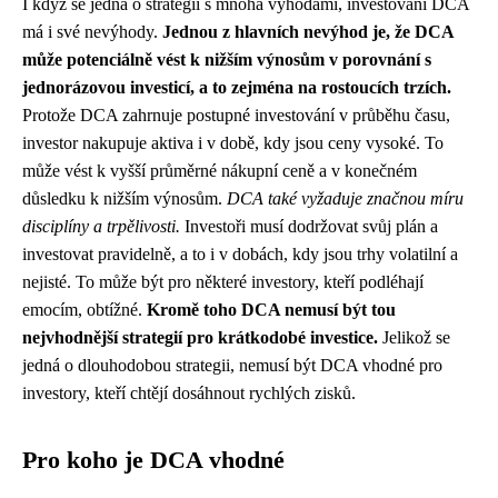
I když se jedná o strategii s mnoha výhodami, investování DCA
má i své nevýhody.
Jednou z hlavních nevýhod je, že DCA
může potenciálně vést k nižším výnosům v porovnání s
jednorázovou investicí, a to zejména na rostoucích trzích.
Protože DCA zahrnuje postupné investování v průběhu času,
investor nakupuje aktiva i v době, kdy jsou ceny vysoké. To
může vést k vyšší průměrné nákupní ceně a v konečném
důsledku k nižším výnosům.
DCA také vyžaduje značnou míru
disciplíny a trpělivosti.
Investoři musí dodržovat svůj plán a
investovat pravidelně, a to i v dobách, kdy jsou trhy volatilní a
nejisté. To může být pro některé investory, kteří podléhají
emocím, obtížné.
Kromě toho DCA nemusí být tou
nejvhodnější strategií pro krátkodobé investice.
Jelikož se
jedná o dlouhodobou strategii, nemusí být DCA vhodné pro
investory, kteří chtějí dosáhnout rychlých zisků.
Pro koho je DCA vhodné