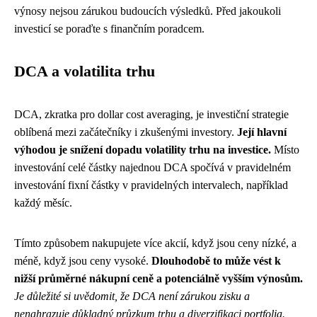
výnosy nejsou zárukou budoucích výsledků. Před jakoukoli
investicí se poraďte s finančním poradcem.
DCA a volatilita trhu
DCA, zkratka pro dollar cost averaging, je investiční strategie
oblíbená mezi začátečníky i zkušenými investory.
Její hlavní
výhodou je snížení dopadu volatility trhu na investice.
Místo
investování celé částky najednou DCA spočívá v pravidelném
investování fixní částky v pravidelných intervalech, například
každý měsíc.
Tímto způsobem nakupujete více akcií, když jsou ceny nízké, a
méně, když jsou ceny vysoké.
Dlouhodobě to může vést k
nižší průměrné nákupní ceně a potenciálně vyšším výnosům.
Je důležité si uvědomit, že DCA není zárukou zisku a
nenahrazuje důkladný průzkum trhu a diverzifikaci portfolia.