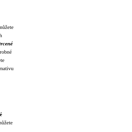
ůžete
h
rcené
Drobné
te
rnativu
é
můžete