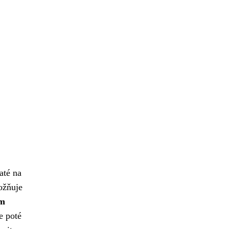
até na
ožňuje
em
e poté