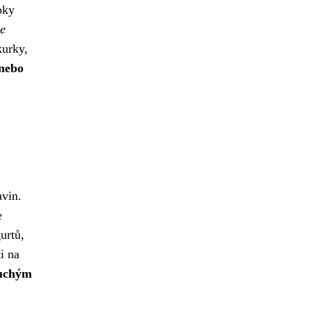
pky
de
kurky,
 nebo
avin.
e
urtů,
i na
duchým