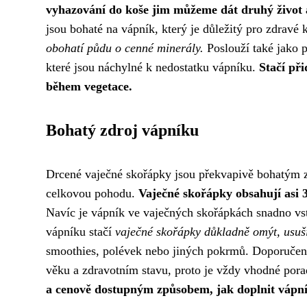
vyhazování do koše jim můžeme dát druhý život a 
jsou bohaté na vápník, který je důležitý pro zdravé 
obohatí půdu o cenné minerály.
Poslouží také jako p
které jsou náchylné k nedostatku vápníku.
Stačí při
během vegetace.
Bohatý zdroj vápníku
Drcené vaječné skořápky jsou překvapivě bohatým zd
celkovou pohodu.
Vaječné skořápky obsahují asi
Navíc je vápník ve vaječných skořápkách snadno vstř
vápníku stačí
vaječné skořápky důkladně omýt, usuši
smoothies, polévek nebo jiných pokrmů. Doporučená 
věku a zdravotním stavu, proto je vždy vhodné pora
a cenově dostupným způsobem, jak doplnit vápn