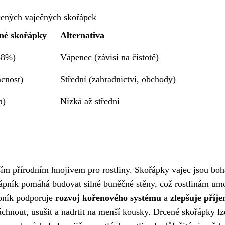
cených vaječných skořápek
né skořápky
Alternativa
38%)
Vápenec (závisí na čistotě)
cnost)
Střední (zahradnictví, obchody)
a)
Nízká až střední
ším přírodním hnojivem pro rostliny. Skořápky vajec jsou boh
 Vápník pomáhá budovat silné buněčné stěny, což rostlinám um
pník podporuje
rozvoj kořenového systému
a
zlepšuje příj
áchnout, usušit a nadrtit na menší kousky. Drcené skořápky lz