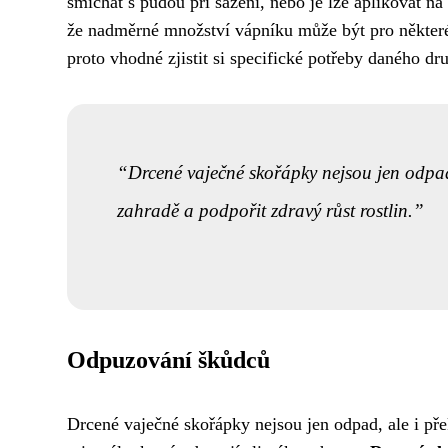
smíchat s půdou při sázení, nebo je lze aplikovat na
že nadměrné množství vápníku může být pro některé 
proto vhodné zjistit si specifické potřeby daného dru
Drcené vaječné skořápky nejsou jen odpad
zahradě a podpořit zdravý růst rostlin.
Odpuzování škůdců
Drcené vaječné skořápky nejsou jen odpad, ale i pře