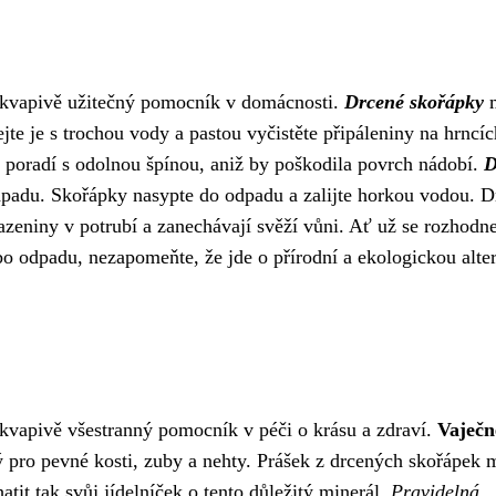
řekvapivě užitečný pomocník v domácnosti.
Drcené skořápky
m
jte je s trochou vody a pastou vyčistěte připáleniny na hrncíc
i poradí s odolnou špínou, aniž by poškodila povrch nádobí.
D
odpadu. Skořápky nasypte do odpadu a zalijte horkou vodou. 
zeniny v potrubí a zanechávají svěží vůni. Ať už se rozhodne
bo odpadu, nezapomeňte, že jde o přírodní a ekologickou alte
ekvapivě všestranný pomocník v péči o krásu a zdraví.
Vaječn
ný pro pevné kosti, zuby a nehty. Prášek z drcených skořápek 
tit tak svůj jídelníček o tento důležitý minerál.
Pravidelná