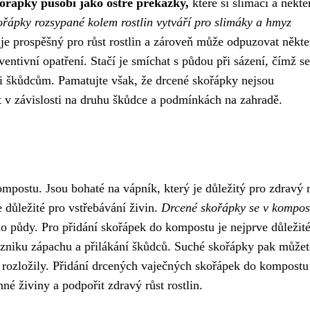
ořápky působí jako ostré překážky,
které si slimáci a někte
řápky rozsypané kolem rostlin vytváří pro slimáky a hmyz
je prospěšný pro růst rostlin a zároveň může odpuzovat někte
entivní opatření. Stačí je smíchat s půdou při sázení, čímž se
roti škůdcům. Pamatujte však, že drcené skořápky nejsou
t v závislosti na druhu škůdce a podmínkách na zahradě.
ostu. Jsou bohaté na vápník, který je důležitý pro zdravý r
e důležité pro vstřebávání živin.
Drcené skořápky se v kompos
do půdy. Pro přidání skořápek do kompostu je nejprve důležité
 vzniku zápachu a přilákání škůdců. Suché skořápky pak můžet
i rozložily. Přidání drcených vaječných skořápek do kompostu
é živiny a podpořit zdravý růst rostlin.