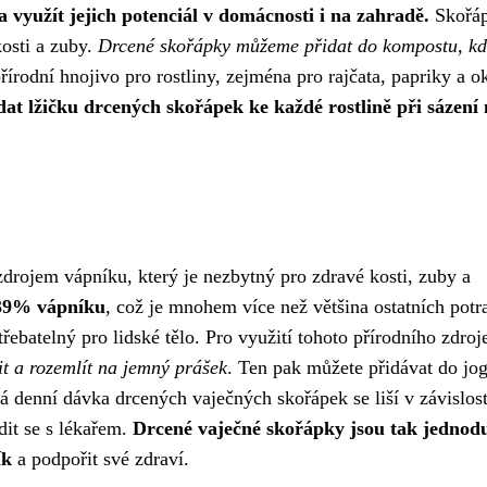
využít jejich potenciál v domácnosti i na zahradě.
Skořá
kosti a zuby.
Drcené skořápky můžeme přidat do kompostu, k
řírodní hnojivo pro rostliny, zejména pro rajčata, papriky a o
dat lžičku drcených skořápek ke každé rostlině při sázení
rojem vápníku, který je nezbytný pro zdravé kosti, zuby a
 39% vápníku
, což je mnohem více než většina ostatních potr
ebatelný pro lidské tělo. Pro využití tohoto přírodního zdroj
t a rozemlít na jemný prášek
. Ten pak můžete přidávat do jog
denní dávka drcených vaječných skořápek se liší v závislost
dit se s lékařem.
Drcené vaječné skořápky jsou tak jedno
ík
a podpořit své zdraví.