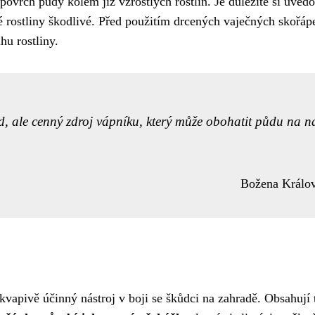
 povrch půdy kolem již vzrostlých rostlin. Je důležité si uvěd
rostliny škodlivé. Před použitím drcených vaječných skořáp
hu rostliny.
, ale cenný zdroj vápníku, který může obohatit půdu na n
Božena Králo
kvapivě účinný nástroj v boji se škůdci na zahradě. Obsahují 