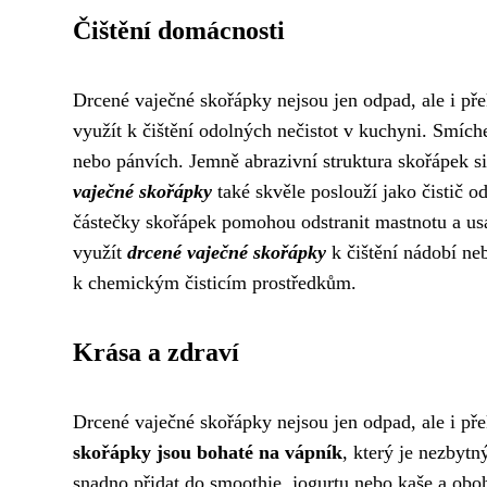
Čištění domácnosti
Drcené vaječné skořápky nejsou jen odpad, ale i p
využít k čištění odolných nečistot v kuchyni. Smíche
nebo pánvích. Jemně abrazivní struktura skořápek s
vaječné skořápky
také skvěle poslouží jako čistič 
částečky skořápek pomohou odstranit mastnotu a usa
využít
drcené vaječné skořápky
k čištění nádobí ne
k chemickým čisticím prostředkům.
Krása a zdraví
Drcené vaječné skořápky nejsou jen odpad, ale i př
skořápky jsou bohaté na vápník
, který je nezbyt
snadno přidat do smoothie, jogurtu nebo kaše a oboha