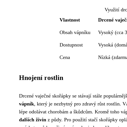
Využití dr
Vlastnost
Drcené vaječ
Obsah vápníku
Vysoký (cca 
Dostupnost
Vysoká (domá
Cena
Nízká (zdarm
Hnojení rostlin
Drcené vaječné skořápky se stávají stále populárněj
vápník
, který je nezbytný pro zdravý růst rostlin.
lépe odolávat chorobám a škůdcům. Kromě toho vá
dalších živin
z půdy. Pro použití stačí skořápky opl