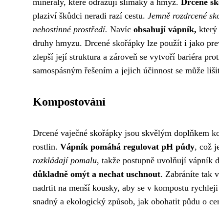
minerály, které odrazují slimáky a hmyz.
Drcené sk
plaziví škůdci neradi razí cestu.
Jemně rozdrcené sko
nehostinné prostředí.
Navíc
obsahují vápník,
který 
druhy hmyzu. Drcené skořápky lze použít i jako prev
zlepší její struktura a zároveň se vytvoří bariéra p
samospásným řešením a jejich účinnost se může liši
Kompostování
Drcené vaječné skořápky jsou skvělým doplňkem komp
rostlin.
Vápník pomáhá regulovat pH půdy
, což j
rozkládají pomalu
, takže postupně uvolňují vápník 
důkladně omýt a nechat uschnout
. Zabráníte tak
nadrtit na menší kousky, aby se v kompostu rychlej
snadný a ekologický způsob, jak obohatit půdu o cenn