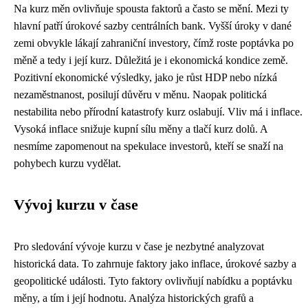
Na kurz měn ovlivňuje spousta faktorů a často se mění. Mezi ty
hlavní patří úrokové sazby centrálních bank. Vyšší úroky v dané
zemi obvykle lákají zahraniční investory, čímž roste poptávka po
měně a tedy i její kurz. Důležitá je i ekonomická kondice země.
Pozitivní ekonomické výsledky, jako je růst HDP nebo nízká
nezaměstnanost, posilují důvěru v měnu. Naopak politická
nestabilita nebo přírodní katastrofy kurz oslabují. Vliv má i inflace.
Vysoká inflace snižuje kupní sílu měny a tlačí kurz dolů. A
nesmíme zapomenout na spekulace investorů, kteří se snaží na
pohybech kurzu vydělat.
Vývoj kurzu v čase
Pro sledování vývoje kurzu v čase je nezbytné analyzovat
historická data. To zahrnuje faktory jako inflace, úrokové sazby a
geopolitické události. Tyto faktory ovlivňují nabídku a poptávku
měny, a tím i její hodnotu. Analýza historických grafů a