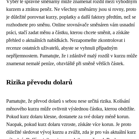
Výběr té správné směnárny může znamenat rozdíl mezi výhodným
kurzem a ztrátou peněz. Ne všechny směnárny jsou si rovny, proto
je důležité porovnat kurzy, poplatky a další faktory předtím, než se
rozhodnete pro směnu. Online srovnávače směnáren vám usnadní
práci, stačí zadat měnu a částku, kterou chcete směnit, a získáte
přehled o aktuálních nabídkách. Nezapomeňte zkontrolovat i
recenze ostatních uživatelů, abyste se vyhnuli případným
nepříjemnostem. Pamatujte, že i zdánlivě malý rozdíl v kurzu může
znamenat nemalé peníze, obzvláště při směně větších částek.
Rizika převodu dolarů
Pamatujte, že převod dolarů s sebou nese určitá rizika. Kolísání
měnového kurzu může ovlivnit výslednou částku, kterou obdržíte.
Pokud kurz dolaru klesne, dostanete za své dolary méně korun.
Naopak, pokud kurz dolaru vzroste, získáte více korun. Je proto
důležité sledovat vývoj kurzu a zvážit, zda je pro vás aktuální kurz