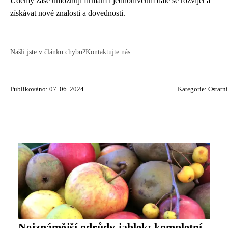
Udemy zase umožňují firmám i jednotlivcům dále se rozvíjet a
získávat nové znalosti a dovednosti.
Našli jste v článku chybu?
Kontaktujte nás
Publikováno: 07. 06. 2024
Kategorie:
Ostatní
Nejznámější odrůdy jablek: kompletní