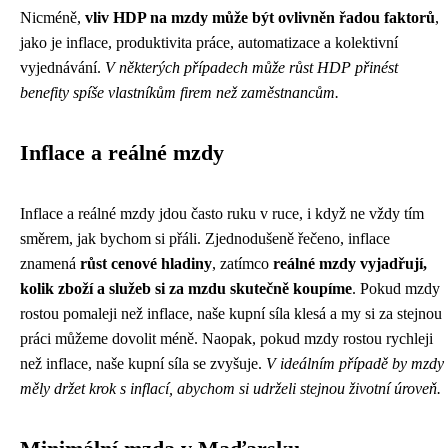
Nicméně,
vliv HDP na mzdy může být ovlivněn řadou faktorů
,
jako je inflace, produktivita práce, automatizace a kolektivní
vyjednávání.
V některých případech může růst HDP přinést
benefity spíše vlastníkům firem než zaměstnancům.
Inflace a reálné mzdy
Inflace a reálné mzdy jdou často ruku v ruce, i když ne vždy tím
směrem, jak bychom si přáli. Zjednodušeně řečeno, inflace
znamená
růst cenové hladiny
, zatímco
reálné mzdy vyjadřují,
kolik zboží a služeb si za mzdu skutečně koupíme
. Pokud mzdy
rostou pomaleji než inflace, naše kupní síla klesá a my si za stejnou
práci můžeme dovolit méně. Naopak, pokud mzdy rostou rychleji
než inflace, naše kupní síla se zvyšuje.
V ideálním případě by mzdy
měly držet krok s inflací, abychom si udrželi stejnou životní úroveň.