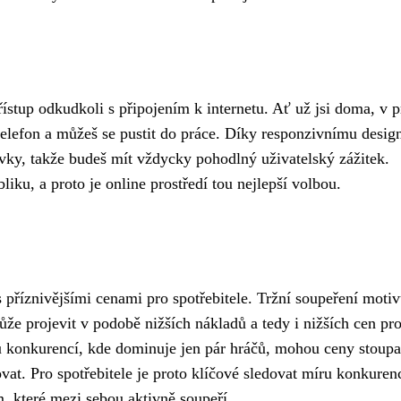
ístup odkudkoli s připojením k internetu. Ať už jsi doma, v p
ý telefon a můžeš se pustit do práce. Díky responzivnímu desig
ovky, takže budeš mít vždycky pohodlný uživatelský zážitek.
iku, a proto je online prostředí tou nejlepší volbou.
příznivějšími cenami pro spotřebitele. Tržní soupeření motiv
že projevit v podobě nižších nákladů a tedy i nižších cen pr
 konkurencí, kde dominuje jen pár hráčů, mohou ceny stoupa
vat. Pro spotřebitele je proto klíčové sledovat míru konkuren
m, které mezi sebou aktivně soupeří.