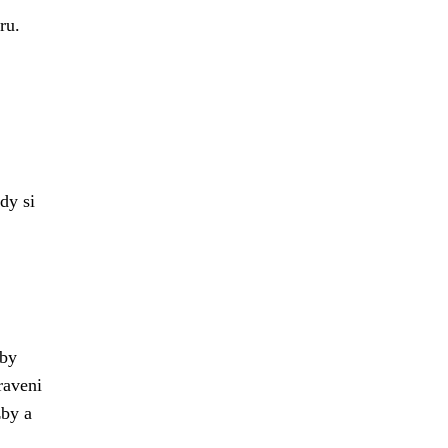
ru.
dy si
eby
raveni
žby a