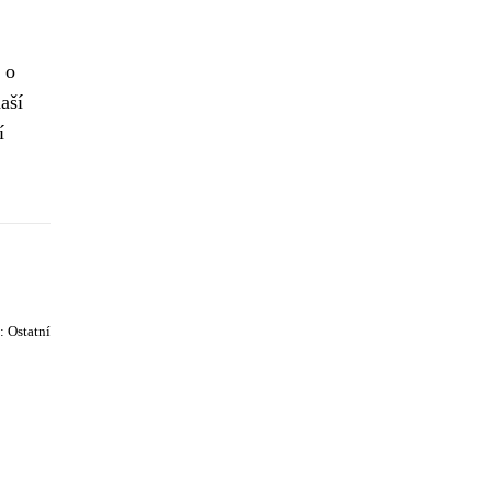
 o
aší
í
e:
Ostatní