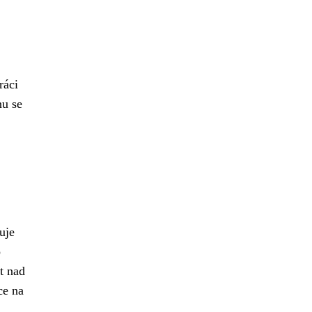
ráci
nu se
uje
o
t nad
ce na