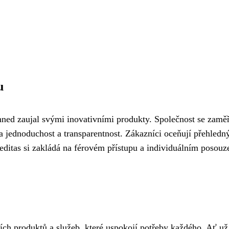
u
ihned zaujal svými inovativními produkty. Společnost se zamě
a jednoduchost a transparentnost. Zákazníci oceňují přehledn
editas si zakládá na férovém přístupu a individuálním posouz
ích produktů a služeb, které uspokojí potřeby každého. Ať už