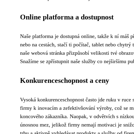
Online platforma a dostupnost
Naše platforma je dostupná online, takže k ní máš př
nebo na cestách, stačí ti počítač, tablet nebo chytr
naše webová stránka přizpůsobí velikosti tvé obraz
Snažíme se zpřístupnit naše služby co nejširšímu publ
Konkurenceschopnost a ceny
Vysoká konkurenceschopnost často jde ruku v ruce s 
firmy k inovacím a zefektivňování výroby, což se mů
koncového zákazníka. Naopak, v odvětvích s nízkou
únosnou mez, jelikož firmy nemají motivaci je snižo
trhu a aktivně vyhledávat produkty a služby od fire