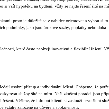
bo si vzít hypotéku na bydlení, vždy se najde řešení šité na mí
nkami, proto je důležité se v nabídce orientovat a vybrat si to
jich podmínky, jako jsou úrokové sazby, poplatky nebo doba
čnosti, které často nabízejí inovativní a flexibilní řešení. Vž
hledají osobní přístup a individuální řešení. Chápeme, že potř
oskytovat služby šité na míru. Naši zkušení poradci jsou přip
ešení. Věříme, že i drobní klienti si zaslouží prvotřídní slu
bé vztahy založené na důvěře a spokojenosti.