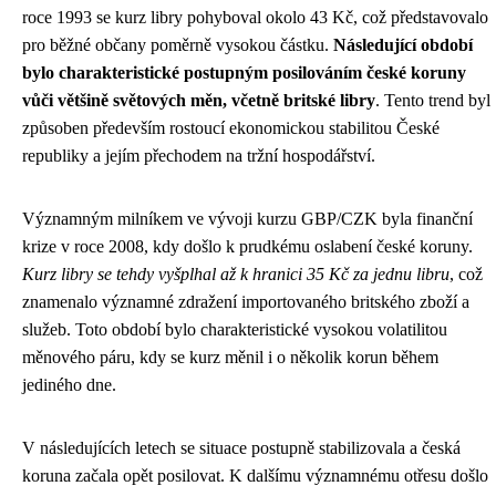
roce 1993 se kurz libry pohyboval okolo 43 Kč, což představovalo
pro běžné občany poměrně vysokou částku.
Následující období
bylo charakteristické postupným posilováním české koruny
vůči většině světových měn, včetně britské libry
. Tento trend byl
způsoben především rostoucí ekonomickou stabilitou České
republiky a jejím přechodem na tržní hospodářství.
Významným milníkem ve vývoji kurzu GBP/CZK byla finanční
krize v roce 2008, kdy došlo k prudkému oslabení české koruny.
Kurz libry se tehdy vyšplhal až k hranici 35 Kč za jednu libru
, což
znamenalo významné zdražení importovaného britského zboží a
služeb. Toto období bylo charakteristické vysokou volatilitou
měnového páru, kdy se kurz měnil i o několik korun během
jediného dne.
V následujících letech se situace postupně stabilizovala a česká
koruna začala opět posilovat. K dalšímu významnému otřesu došlo