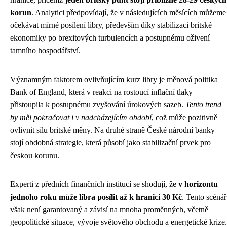
korun
. Analytici předpovídají, že v následujících měsících můžeme
očekávat mírné posílení libry, především díky stabilizaci britské
ekonomiky po brexitových turbulencích a postupnému oživení
tamního hospodářství.
Významným faktorem ovlivňujícím kurz libry je měnová politika
Bank of England, která v reakci na rostoucí inflační tlaky
přistoupila k postupnému zvyšování úrokových sazeb.
Tento trend
by měl pokračovat i v nadcházejícím období
, což může pozitivně
ovlivnit sílu britské měny. Na druhé straně České národní banky
stojí obdobná strategie, která působí jako stabilizační prvek pro
českou korunu.
Experti z předních finančních institucí se shodují, že
v horizontu
jednoho roku může libra posílit až k hranici 30 Kč
. Tento scénář
však není garantovaný a závisí na mnoha proměnných, včetně
geopolitické situace, vývoje světového obchodu a energetické krize.