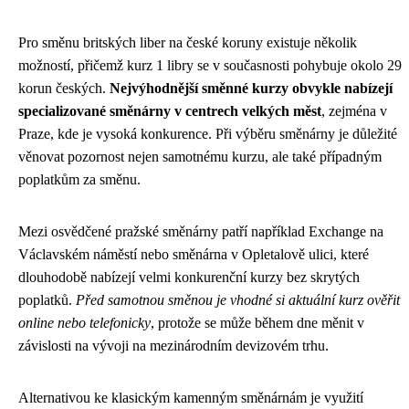
Pro směnu britských liber na české koruny existuje několik
možností, přičemž kurz 1 libry se v současnosti pohybuje okolo 29
korun českých.
Nejvýhodnější směnné kurzy obvykle nabízejí
specializované směnárny v centrech velkých měst
, zejména v
Praze, kde je vysoká konkurence. Při výběru směnárny je důležité
věnovat pozornost nejen samotnému kurzu, ale také případným
poplatkům za směnu.
Mezi osvědčené pražské směnárny patří například Exchange na
Václavském náměstí nebo směnárna v Opletalově ulici, které
dlouhodobě nabízejí velmi konkurenční kurzy bez skrytých
poplatků.
Před samotnou směnou je vhodné si aktuální kurz ověřit
online nebo telefonicky
, protože se může během dne měnit v
závislosti na vývoji na mezinárodním devizovém trhu.
Alternativou ke klasickým kamenným směnárnám je využití