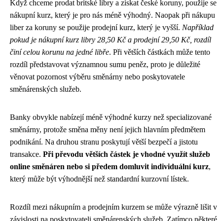
Když chceme prodat britské libry a získat české koruny, použije se
nákupní kurz, který je pro nás méně výhodný. Naopak při nákupu
liber za koruny se použije prodejní kurz, který je vyšší.
Například
pokud je nákupní kurz libry 28,50 Kč a prodejní 29,50 Kč, rozdíl
činí celou korunu na jedné libře
. Při větších částkách může tento
rozdíl představovat významnou sumu peněz, proto je důležité
věnovat pozornost výběru směnárny nebo poskytovatele
směnárenských služeb.
Banky obvykle nabízejí méně výhodné kurzy než specializované
směnárny, protože směna měny není jejich hlavním předmětem
podnikání. Na druhou stranu poskytují větší bezpečí a jistotu
transakce.
Při převodu větších částek je vhodné využít služeb
online směnáren nebo si předem domluvit individuální kurz
,
který může být výhodnější než standardní kurzovní lístek.
Rozdíl mezi nákupním a prodejním kurzem se může výrazně lišit v
závislosti na poskytovateli směnárenských služeb. Zatímco některé