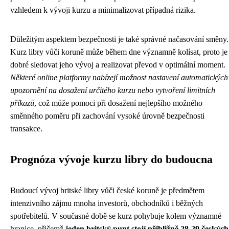
vzhledem k vývoji kurzu a minimalizovat případná rizika.
Důležitým aspektem bezpečnosti je také správné načasování směny.
Kurz libry vůči koruně může během dne významně kolísat, proto je
dobré sledovat jeho vývoj a realizovat převod v optimální moment.
Některé online platformy nabízejí možnost nastavení automatických
upozornění na dosažení určitého kurzu nebo vytvoření limitních
příkazů
, což může pomoci při dosažení nejlepšího možného
směnného poměru při zachování vysoké úrovně bezpečnosti
transakce.
Prognóza vývoje kurzu libry do budoucna
Budoucí vývoj britské libry vůči české koruně je předmětem
intenzivního zájmu mnoha investorů, obchodníků i běžných
spotřebitelů. V současné době se kurz pohybuje kolem významné
hranice, přičemž
jeden britský punt stojí přibližně 28-29 českých