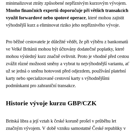
minimalizovat ztráty způsobené nepříznivým kurzovým vývojem.
Mnoho finančních expertů doporučuje při větších transakcích
využít forwardové nebo spotové operace
, které mohou zajistit
výhodnější kurz a eliminovat riziko jeho nepříznivého vývoje.
Pro běžné cestovatele je důležité vědět, že při výběru z bankomatů
ve Velké Británii mohou být účtovány dodatečné poplatky, které
mohou výsledný kurz značně ovlivnit. Proto je vhodné před cestou
zvážit různé možnosti směny a vybrat tu nejvýhodnější variantu, ať
už se jedná o směnu hotovosti před odjezdem, používání platební
karty nebo specializované cestovní karty s výhodnějšími
podmínkami pro zahraniční transakce.
Historie vývoje kurzu GBP/CZK
Britská libra a její vztah k české koruně prošel v průběhu let
značným vývojem. V době vzniku samostatné České republiky v