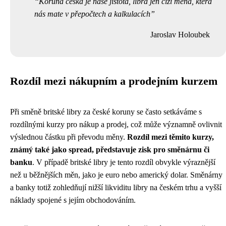
Koruna česká je naše jistota, libra jen cizí měna, která
nás mate v přepočtech a kalkulacích
Jaroslav Holoubek
Rozdíl mezi nákupním a prodejním kurzem
Při směně britské libry za české koruny se často setkáváme s
rozdílnými kurzy pro nákup a prodej, což může významně ovlivnit
výslednou částku při převodu měny.
Rozdíl mezi těmito kurzy,
známý také jako spread, představuje zisk pro směnárnu či
banku
. V případě britské libry je tento rozdíl obvykle výraznější
než u běžnějších měn, jako je euro nebo americký dolar. Směnárny
a banky totiž zohledňují nižší likviditu libry na českém trhu a vyšší
náklady spojené s jejím obchodováním.