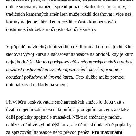
online směnárny nabízejí spread pouze několik desetin koruny, u
tradičních kamenných směnáren může rozdíl dosahovat i více než
koruny na jedné libře. Tento rozdíl je často kompenzován
dostupností služeb a možností okamžité směny.
V případě pravidelných převodů mezi librou a korunou je důležité
sledovat vývoj kurzu a načasovat transakce na období, kdy je kurz
nejvýhodnější.
Mnoho poskytovatelů směnárenských služeb nabízí
možnost nastavení kurzovního upozornění, které informuje o
dosažení požadované úrovně kurzu
. Tato služba může pomoci
optimalizovat náklady na směnu.
Při výběru poskytovatele směnárenských služeb je třeba vzít v
úvahu nejen rozdíl mezi nákupním a prodejním kurzem, ale také
další poplatky spojené s transakcí. Některé směnárny mohou
nabízet zdánlivě výhodnější kurz, ale účtují si dodatečné poplatky
za zpracování transakce nebo převod peněz.
Pro maximální