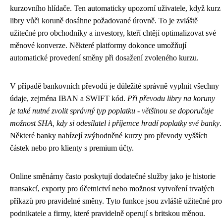
kurzovního hlídače. Ten automaticky upozorní uživatele, když kurz
libry vůči koruně dosáhne požadované úrovně. To je zvláště
užitečné pro obchodníky a investory, kteří chtějí optimalizovat své
měnové konverze. Některé platformy dokonce umožňují
automatické provedení směny při dosažení zvoleného kurzu.
V případě bankovních převodů je důležité správně vyplnit všechny
údaje, zejména IBAN a SWIFT kód.
Při převodu libry na koruny
je také nutné zvolit správný typ poplatku - většinou se doporučuje
možnost SHA, kdy si odesílatel i příjemce hradí poplatky své banky
.
Některé banky nabízejí zvýhodněné kurzy pro převody vyšších
částek nebo pro klienty s premium účty.
Online směnárny často poskytují dodatečné služby jako je historie
transakcí, exporty pro účetnictví nebo možnost vytvoření trvalých
příkazů pro pravidelné směny. Tyto funkce jsou zvláště užitečné pro
podnikatele a firmy, které pravidelně operují s britskou měnou.