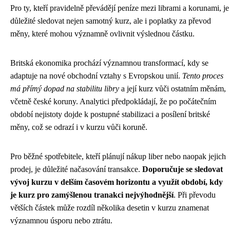
Pro ty, kteří pravidelně převádějí peníze mezi librami a korunami, je
důležité sledovat nejen samotný kurz, ale i poplatky za převod
měny, které mohou významně ovlivnit výslednou částku.
Britská ekonomika prochází významnou transformací, kdy se
adaptuje na nové obchodní vztahy s Evropskou unií.
Tento proces
má přímý dopad na stabilitu libry
a její kurz vůči ostatním měnám,
včetně české koruny. Analytici předpokládají, že po počátečním
období nejistoty dojde k postupné stabilizaci a posílení britské
měny, což se odrazí i v kurzu vůči koruně.
Pro běžné spotřebitele, kteří plánují nákup liber nebo naopak jejich
prodej, je důležité načasování transakce.
Doporučuje se sledovat
vývoj kurzu v delším časovém horizontu a využít období, kdy
je kurz pro zamýšlenou tranakci nejvýhodnější
. Při převodu
větších částek může rozdíl několika desetin v kurzu znamenat
významnou úsporu nebo ztrátu.