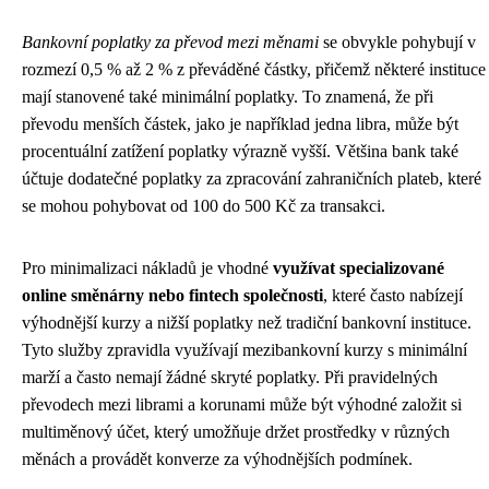
Bankovní poplatky za převod mezi měnami
se obvykle pohybují v
rozmezí 0,5 % až 2 % z převáděné částky, přičemž některé instituce
mají stanovené také minimální poplatky. To znamená, že při
převodu menších částek, jako je například jedna libra, může být
procentuální zatížení poplatky výrazně vyšší. Většina bank také
účtuje dodatečné poplatky za zpracování zahraničních plateb, které
se mohou pohybovat od 100 do 500 Kč za transakci.
Pro minimalizaci nákladů je vhodné
využívat specializované
online směnárny nebo fintech společnosti
, které často nabízejí
výhodnější kurzy a nižší poplatky než tradiční bankovní instituce.
Tyto služby zpravidla využívají mezibankovní kurzy s minimální
marží a často nemají žádné skryté poplatky. Při pravidelných
převodech mezi librami a korunami může být výhodné založit si
multiměnový účet, který umožňuje držet prostředky v různých
měnách a provádět konverze za výhodnějších podmínek.