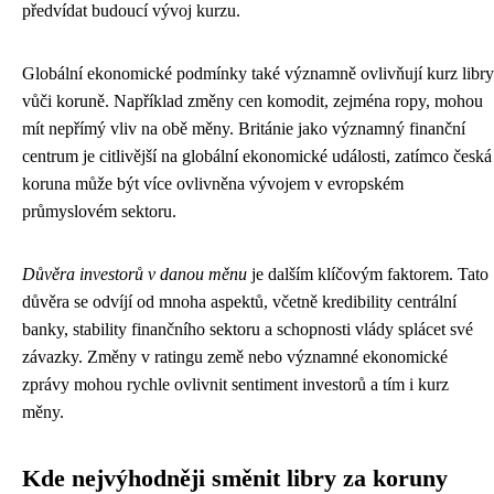
předvídat budoucí vývoj kurzu.
Globální ekonomické podmínky také významně ovlivňují kurz libry
vůči koruně. Například změny cen komodit, zejména ropy, mohou
mít nepřímý vliv na obě měny. Británie jako významný finanční
centrum je citlivější na globální ekonomické události, zatímco česká
koruna může být více ovlivněna vývojem v evropském
průmyslovém sektoru.
Důvěra investorů v danou měnu
je dalším klíčovým faktorem. Tato
důvěra se odvíjí od mnoha aspektů, včetně kredibility centrální
banky, stability finančního sektoru a schopnosti vlády splácet své
závazky. Změny v ratingu země nebo významné ekonomické
zprávy mohou rychle ovlivnit sentiment investorů a tím i kurz
měny.
Kde nejvýhodněji směnit libry za koruny