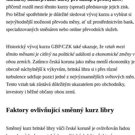
přičemž rozdíl mezi těmito kurzy (spread) představuje jejich zisk.
Pro běžné spotřebitele je důležité sledovat vývoj kurzu a vybírat si
nejvýhodnější možnosti převodu měny, ať už prostřednictvím bank,
specializovaných směnáren nebo online převodních služeb.
Historický vývoj kurzu GBP/CZK také ukazuje, že
vztah mezi
těmito měnami je citlivý na politické události a ekonomické změny v
obou zemích
. Zatímco česká koruna jako měna menší ekonomiky je
obecně náchylnější k výkyvům, britská libra si i přes různé
turbulence udržuje pozici jedné z nejvýznamnějších světových měn.
Tento vztah tak zůstává důležitým ukazatelem pro obchodníky,
investory i běžné občany obou zemí.
Faktory ovlivňující směnný kurz libry
Směnný kurz britské libry vůči české koruně je ovlivňován řadou