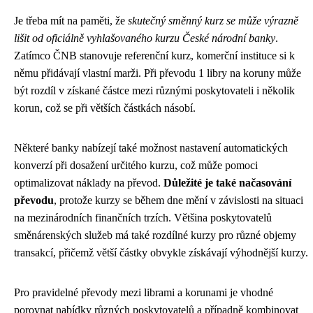
Je třeba mít na paměti, že
skutečný směnný kurz se může výrazně
lišit od oficiálně vyhlašovaného kurzu České národní banky
.
Zatímco ČNB stanovuje referenční kurz, komerční instituce si k
němu přidávají vlastní marži. Při převodu 1 libry na koruny může
být rozdíl v získané částce mezi různými poskytovateli i několik
korun, což se při větších částkách násobí.
Některé banky nabízejí také možnost nastavení automatických
konverzí při dosažení určitého kurzu, což může pomoci
optimalizovat náklady na převod.
Důležité je také načasování
převodu
, protože kurzy se během dne mění v závislosti na situaci
na mezinárodních finančních trzích. Většina poskytovatelů
směnárenských služeb má také rozdílné kurzy pro různé objemy
transakcí, přičemž větší částky obvykle získávají výhodnější kurzy.
Pro pravidelné převody mezi librami a korunami je vhodné
porovnat nabídky různých poskytovatelů a případně kombinovat