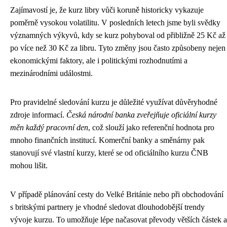
Zajímavostí je, že kurz libry vůči koruně historicky vykazuje
poměrně vysokou volatilitu. V posledních letech jsme byli svědky
významných výkyvů, kdy se kurz pohyboval od přibližně 25 Kč až
po více než 30 Kč za libru. Tyto změny jsou často způsobeny nejen
ekonomickými faktory, ale i politickými rozhodnutími a
mezinárodními událostmi.
Pro pravidelné sledování kurzu je důležité využívat důvěryhodné
zdroje informací.
Česká národní banka zveřejňuje oficiální kurzy
měn každý pracovní den
, což slouží jako referenční hodnota pro
mnoho finančních institucí. Komerční banky a směnárny pak
stanovují své vlastní kurzy, které se od oficiálního kurzu ČNB
mohou lišit.
V případě plánování cesty do Velké Británie nebo při obchodování
s britskými partnery je vhodné sledovat dlouhodobější trendy
vývoje kurzu. To umožňuje lépe načasovat převody větších částek a