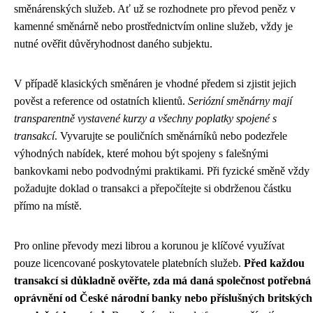
směnárenských služeb. Ať už se rozhodnete pro převod peněz v
kamenné směnárně nebo prostřednictvím online služeb, vždy je
nutné ověřit důvěryhodnost daného subjektu.
V případě klasických směnáren je vhodné předem si zjistit jejich
pověst a reference od ostatních klientů.
Seriózní směnárny mají
transparentně vystavené kurzy a všechny poplatky spojené s
transakcí
. Vyvarujte se pouličních směnárníků nebo podezřele
výhodných nabídek, které mohou být spojeny s falešnými
bankovkami nebo podvodnými praktikami. Při fyzické směně vždy
požadujte doklad o transakci a přepočítejte si obdrženou částku
přímo na místě.
Pro online převody mezi librou a korunou je klíčové využívat
pouze licencované poskytovatele platebních služeb.
Před každou
transakcí si důkladně ověřte, zda má daná společnost potřebná
oprávnění od České národní banky nebo příslušných britských