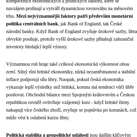
komplexních ekonomických a politických faktorů, které se
navzájem prolínají a vytváří dynamickou rovnováhu na měnovém
trhu.
Mezi nejvýznamnější faktory patří především monetární
politika centrálních bank
, jak Bank of England, tak České
národní banky. Když Bank of England zvyšuje úrokové sazby, libra
obvykle posiluje, protože vyšší úrokové sazby přitahují zahraniční
investory hledající lepší výnosy.
Významnou roli hraje také
celková ekonomická výkonnost obou
zemí
. Silný růst britské ekonomiky, nízká nezaměstnanost a stabilní
inflace podporují sílu libry. Naopak, pokud česká ekonomika
vykazuje lepší výsledky než britská, koruna má tendenci vůči libře
posilovat. Obchodní bilance mezi Spojeným královstvím a Českou
republikou rovněž ovlivňuje vzájemný kurz - když britské firmy
nakupují více českého zboží, zvyšuje se poptávka po korunách, což
může vést k oslabení kurzu libry.
Politická stabilita a geopolitické události
jsou dalším klíčovým