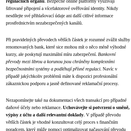
regulačních orgánů
. Bezpečné online platformy využívají
šifrované připojení a vícefaktorové ověřování identity. Nikdy
nesdílejte své přihlašovací údaje ani další citlivé informace
prostřednictvím nezabezpečených kanálů.
Při pravidelných převodech větších částek je rozumné zvážit služby
renomovaných bank, které sice mohou mít o něco méně výhodné
kurzy, ale poskytují maximální míru zabezpečení.
Bankovní
převody mezi librou a korunou jsou chráněny komplexními
bezpečnostními systémy a podléhají přísné regulaci
. Navíc v
případě jakýchkoliv problémů máte k dispozici profesionální
zákaznickou podporu a jasně definované reklamační procesy.
Nezapomínejte také na dokumentaci všech transakcí pro případné
daňové účely nebo reklamace.
Uchovávejte si potvrzení o směně,
výpisy z účtu a další relevantní doklady
. V případě převodu
větších částek je vhodné konzultovat celý proces s finančním
poradcem, který může pomoci optimalizovat načasování převodu