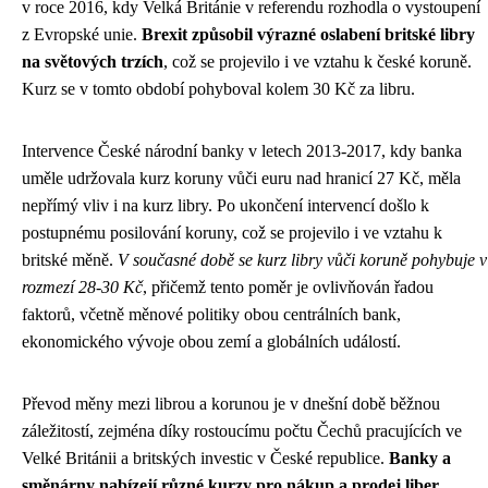
v roce 2016, kdy Velká Británie v referendu rozhodla o vystoupení
z Evropské unie.
Brexit způsobil výrazné oslabení britské libry
na světových trzích
, což se projevilo i ve vztahu k české koruně.
Kurz se v tomto období pohyboval kolem 30 Kč za libru.
Intervence České národní banky v letech 2013-2017, kdy banka
uměle udržovala kurz koruny vůči euru nad hranicí 27 Kč, měla
nepřímý vliv i na kurz libry. Po ukončení intervencí došlo k
postupnému posilování koruny, což se projevilo i ve vztahu k
britské měně.
V současné době se kurz libry vůči koruně pohybuje v
rozmezí 28-30 Kč
, přičemž tento poměr je ovlivňován řadou
faktorů, včetně měnové politiky obou centrálních bank,
ekonomického vývoje obou zemí a globálních událostí.
Převod měny mezi librou a korunou je v dnešní době běžnou
záležitostí, zejména díky rostoucímu počtu Čechů pracujících ve
Velké Británii a britských investic v České republice.
Banky a
směnárny nabízejí různé kurzy pro nákup a prodej liber
,