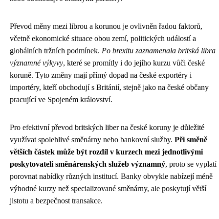
Převod měny mezi librou a korunou je ovlivněn řadou faktorů,
včetně ekonomické situace obou zemí, politických událostí a
globálních tržních podmínek.
Po brexitu zaznamenala britská libra
významné výkyvy
, které se promítly i do jejího kurzu vůči české
koruně. Tyto změny mají přímý dopad na české exportéry i
importéry, kteří obchodují s Británií, stejně jako na české občany
pracující ve Spojeném království.
Pro efektivní převod britských liber na české koruny je důležité
využívat spolehlivé směnárny nebo bankovní služby.
Při směně
větších částek může být rozdíl v kurzech mezi jednotlivými
poskytovateli směnárenských služeb významný
, proto se vyplatí
porovnat nabídky různých institucí. Banky obvykle nabízejí méně
výhodné kurzy než specializované směnárny, ale poskytují větší
jistotu a bezpečnost transakce.