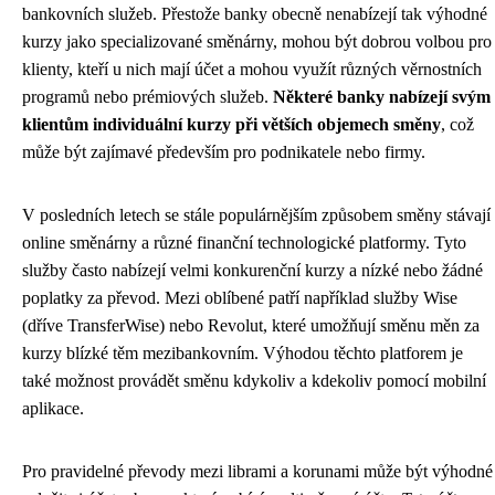
bankovních služeb. Přestože banky obecně nenabízejí tak výhodné
kurzy jako specializované směnárny, mohou být dobrou volbou pro
klienty, kteří u nich mají účet a mohou využít různých věrnostních
programů nebo prémiových služeb.
Některé banky nabízejí svým
klientům individuální kurzy při větších objemech směny
, což
může být zajímavé především pro podnikatele nebo firmy.
V posledních letech se stále populárnějším způsobem směny stávají
online směnárny a různé finanční technologické platformy. Tyto
služby často nabízejí velmi konkurenční kurzy a nízké nebo žádné
poplatky za převod. Mezi oblíbené patří například služby Wise
(dříve TransferWise) nebo Revolut, které umožňují směnu měn za
kurzy blízké těm mezibankovním. Výhodou těchto platforem je
také možnost provádět směnu kdykoliv a kdekoliv pomocí mobilní
aplikace.
Pro pravidelné převody mezi librami a korunami může být výhodné