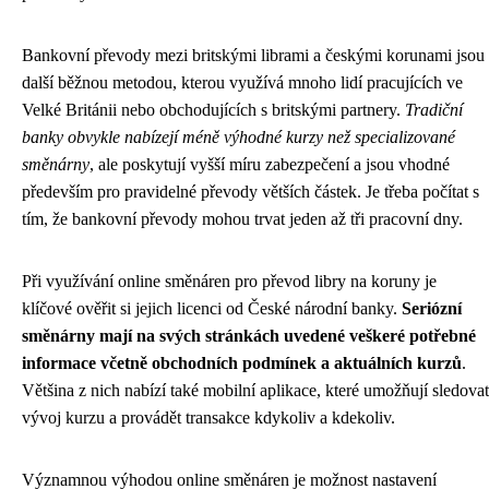
Bankovní převody mezi britskými librami a českými korunami jsou
další běžnou metodou, kterou využívá mnoho lidí pracujících ve
Velké Británii nebo obchodujících s britskými partnery.
Tradiční
banky obvykle nabízejí méně výhodné kurzy než specializované
směnárny
, ale poskytují vyšší míru zabezpečení a jsou vhodné
především pro pravidelné převody větších částek. Je třeba počítat s
tím, že bankovní převody mohou trvat jeden až tři pracovní dny.
Při využívání online směnáren pro převod libry na koruny je
klíčové ověřit si jejich licenci od České národní banky.
Seriózní
směnárny mají na svých stránkách uvedené veškeré potřebné
informace včetně obchodních podmínek a aktuálních kurzů
.
Většina z nich nabízí také mobilní aplikace, které umožňují sledovat
vývoj kurzu a provádět transakce kdykoliv a kdekoliv.
Významnou výhodou online směnáren je možnost nastavení