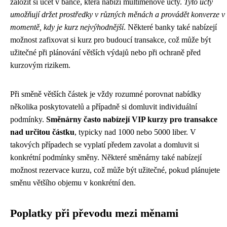
založit si účet v bance, která nabízí multiměnové účty.
Tyto účty
umožňují držet prostředky v různých měnách a provádět konverze v
momentě, kdy je kurz nejvýhodnější
. Některé banky také nabízejí
možnost zafixovat si kurz pro budoucí transakce, což může být
užitečné při plánování větších výdajů nebo při ochraně před
kurzovým rizikem.
Při směně větších částek je vždy rozumné porovnat nabídky
několika poskytovatelů a případně si domluvit individuální
podmínky.
Směnárny často nabízejí VIP kurzy pro transakce
nad určitou částku
, typicky nad 1000 nebo 5000 liber. V
takových případech se vyplatí předem zavolat a domluvit si
konkrétní podmínky směny. Některé směnárny také nabízejí
možnost rezervace kurzu, což může být užitečné, pokud plánujete
směnu většího objemu v konkrétní den.
Poplatky při převodu mezi měnami