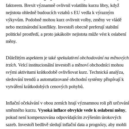
faktorem. Brexit významně ovlivnil volatilitu kurzu libry, když
nejistota ohledně budoucích vztahů s EU vedla k výrazným
výkyvům. Podobně mohou kurz ovlivnit volby, změny ve vládě
nebo mezinárodní konflikty. Investoři obecně preferují stabilní
politické prostředí, a proto jakákoliv nejistota může vést k oslabení
měny.
Důležitým aspektem je také
spekulativní obchodování na měnových
trzích
. Velcí institucionální investoři a měnoví obchodníci mohou
svými aktivitami krátkodobě ovlivňovat kurz. Technická analýza,
sledování trendů a automatizované obchodní systémy přispívají k
vytváření krátkodobých cenových pohybů.
Inflační očekávání v obou zemích hrají významnou roli při určování
směnného kurzu.
Vysoká inflace obvykle vede k oslabení měny
,
pokud není kompenzována odpovídajícím zvýšením úrokových
sazeb. Investoři bedlivě sledují inflační data a prognózy, aby mohli