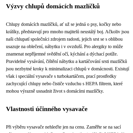
Výzvy chlupů domácích mazlíčků
Chlupy domácích mazlíčků, ať už se jedná o psy, kočky nebo
králíky, představují pro mnoho majitelů neustálý boj. Ačkoliv jsou
naši chlupatí společníci zdrojem radosti, jejich srst se s oblibou
usazuje na oblečení, nábytku i v ovzduší. Pro alergiky to může
znamenat nepříjemné svědění očí, kýchání a dýchací potíže.
Pravidelné vysávání, čištění nábytku a kartáčování srsti mazlíčků
jsou nezbytné kroky k minimalizaci chlupů v domácnosti. Existují
však i speciální vysavače s turbokartáčem, prací prostředky
zachycující chlupy nebo čističe vzduchu s HEPA filtrem, které
mohou výrazně usnadnit život s domácími mazlíčky.
Vlastnosti účinného vysavače
Při výběru vysavače nehleďte jen na cenu. Zaměřte se na sací