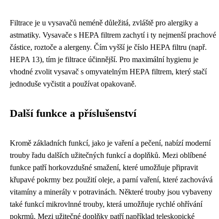
Filtrace je u vysavačů neméně důležitá, zvláště pro alergiky a
astmatiky. Vysavače s HEPA filtrem zachytí i ty nejmenší prachové
částice, roztoče a alergeny. Čím vyšší je číslo HEPA filtru (např.
HEPA 13), tím je filtrace účinnější. Pro maximální hygienu je
vhodné zvolit vysavač s omyvatelným HEPA filtrem, který stačí
jednoduše vyčistit a používat opakovaně.
Další funkce a příslušenství
Kromě základních funkcí, jako je vaření a pečení, nabízí moderní
trouby řadu dalších užitečných funkcí a doplňků. Mezi oblíbené
funkce patří horkovzdušné smažení, které umožňuje připravit
křupavé pokrmy bez použití oleje, a parní vaření, které zachovává
vitamíny a minerály v potravinách. Některé trouby jsou vybaveny
také funkcí mikrovlnné trouby, která umožňuje rychlé ohřívání
pokrmů. Mezi užitečné doplňky patří například teleskopické