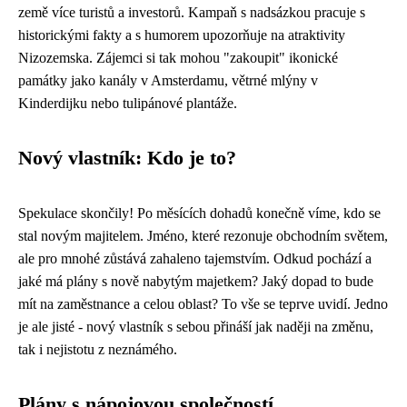
země více turistů a investorů. Kampaň s nadsázkou pracuje s
historickými fakty a s humorem upozorňuje na atraktivity
Nizozemska. Zájemci si tak mohou "zakoupit" ikonické
památky jako kanály v Amsterdamu, větrné mlýny v
Kinderdijku nebo tulipánové plantáže.
Nový vlastník: Kdo je to?
Spekulace skončily! Po měsících dohadů konečně víme, kdo se
stal novým majitelem. Jméno, které rezonuje obchodním světem,
ale pro mnohé zůstává zahaleno tajemstvím. Odkud pochází a
jaké má plány s nově nabytým majetkem? Jaký dopad to bude
mít na zaměstnance a celou oblast? To vše se teprve uvidí. Jedno
je ale jisté - nový vlastník s sebou přináší jak naději na změnu,
tak i nejistotu z neznámého.
Plány s nápojovou společností