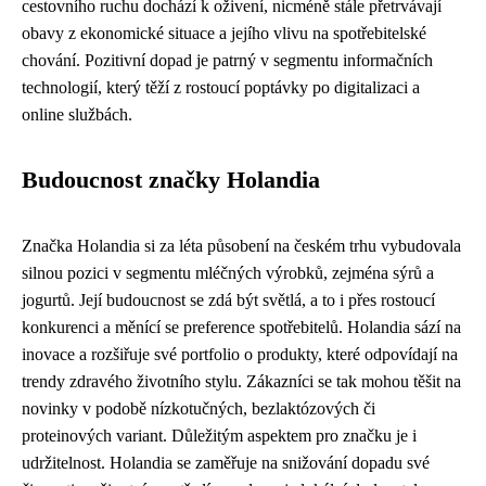
cestovního ruchu dochází k oživení, nicméně stále přetrvávají
obavy z ekonomické situace a jejího vlivu na spotřebitelské
chování. Pozitivní dopad je patrný v segmentu informačních
technologií, který těží z rostoucí poptávky po digitalizaci a
online službách.
Budoucnost značky Holandia
Značka Holandia si za léta působení na českém trhu vybudovala
silnou pozici v segmentu mléčných výrobků, zejména sýrů a
jogurtů. Její budoucnost se zdá být světlá, a to i přes rostoucí
konkurenci a měnící se preference spotřebitelů. Holandia sází na
inovace a rozšiřuje své portfolio o produkty, které odpovídají na
trendy zdravého životního stylu. Zákazníci se tak mohou těšit na
novinky v podobě nízkotučných, bezlaktózových či
proteinových variant. Důležitým aspektem pro značku je i
udržitelnost. Holandia se zaměřuje na snižování dopadu své