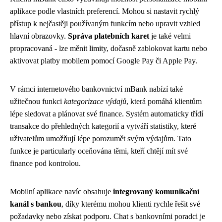
aplikace podle vlastních preferencí. Mohou si nastavit rychlý
přístup k nejčastěji používaným funkcím nebo upravit vzhled
hlavní obrazovky.
Správa platebních karet
je také velmi
propracovaná - lze měnit limity, dočasně zablokovat kartu nebo
aktivovat platby mobilem pomocí Google Pay či Apple Pay.
V rámci internetového bankovnictví mBank nabízí také
užitečnou funkci
kategorizace výdajů
, která pomáhá klientům
lépe sledovat a plánovat své finance. Systém automaticky třídí
transakce do přehledných kategorií a vytváří statistiky, které
uživatelům umožňují lépe porozumět svým výdajům. Tato
funkce je particularly oceňována těmi, kteří chtějí mít své
finance pod kontrolou.
Mobilní aplikace navíc obsahuje
integrovaný komunikační
kanál s bankou
, díky kterému mohou klienti rychle řešit své
požadavky nebo získat podporu. Chat s bankovními poradci je