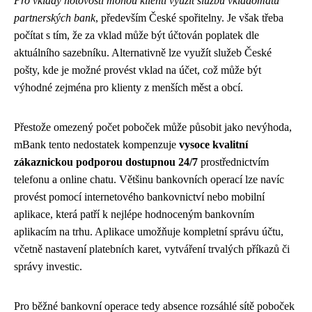
Pro vklady hotovosti mohou klienti využít službu vkladomatů
partnerských bank
, především České spořitelny. Je však třeba
počítat s tím, že za vklad může být účtován poplatek dle
aktuálního sazebníku. Alternativně lze využít služeb České
pošty, kde je možné provést vklad na účet, což může být
výhodné zejména pro klienty z menších měst a obcí.
Přestože omezený počet poboček může působit jako nevýhoda,
mBank tento nedostatek kompenzuje
vysoce kvalitní
zákaznickou podporou dostupnou 24/7
prostřednictvím
telefonu a online chatu. Většinu bankovních operací lze navíc
provést pomocí internetového bankovnictví nebo mobilní
aplikace, která patří k nejlépe hodnoceným bankovním
aplikacím na trhu. Aplikace umožňuje kompletní správu účtu,
včetně nastavení platebních karet, vytváření trvalých příkazů či
správy investic.
Pro běžné bankovní operace tedy absence rozsáhlé sítě poboček