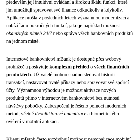
především její intuitivní ovládání a širokou škálu funkcí, které
jim umožňují spravovat své finance odkudkoliv a kdykoliv.
Aplikace prošla v posledních letech významnou modernizací a
nabízí řadu pokročilých funkcí, jako je například možnost
okamžitých plateb 24/7
nebo správa všech bankovních produktů
na jednom místě.
Internetové bankovnictví mBank je dostupné přes webový
prohlížeč a poskytuje
komplexní přehled o všech finančních
produktech
. Uživatelé mohou snadno sledovat historii
transakcí, nastavovat trvalé příkazy nebo spravovat své spořicí
účty. Významnou výhodou je možnost aktivace nových
produktů přímo v internetovém bankovnictví bez nutnosti
návštěvy pobočky. Zabezpečení je řešeno pomocí moderních
metod, včetně
dvoufaktorové autentizace
a biometrického
ověření v mobilní aplikaci.
Klienti mBank často vyzdvihují možnost personalizace mobilní