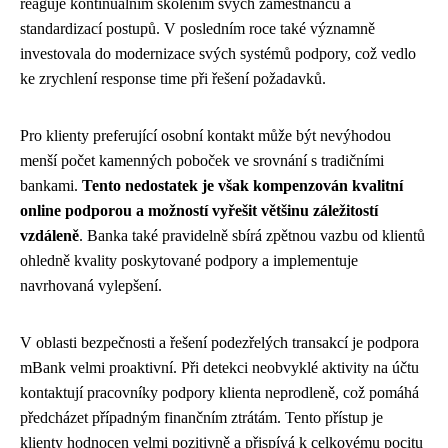
reaguje kontinuálním školením svých zaměstnanců a
standardizací postupů. V posledním roce také významně
investovala do modernizace svých systémů podpory, což vedlo
ke zrychlení response time při řešení požadavků.
Pro klienty preferující osobní kontakt může být nevýhodou
menší počet kamenných poboček ve srovnání s tradičními
bankami.
Tento nedostatek je však kompenzován kvalitní
online podporou a možností vyřešit většinu záležitostí
vzdáleně
. Banka také pravidelně sbírá zpětnou vazbu od klientů
ohledně kvality poskytované podpory a implementuje
navrhovaná vylepšení.
V oblasti bezpečnosti a řešení podezřelých transakcí je podpora
mBank velmi proaktivní. Při detekci neobvyklé aktivity na účtu
kontaktují pracovníky podpory klienta neprodleně, což pomáhá
předcházet případným finančním ztrátám. Tento přístup je
klienty hodnocen velmi pozitivně a přispívá k celkovému pocitu