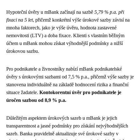
Hypoteční úvěry u mBank začínají na sazbě
5,79 % p.a. při
fixaci na 5 let
, přičemž konkrétní výše úrokové sazby závisí na
mnoha faktorech, jako je výše úvěru, hodnota zastavené
nemovitosti (LTV) a doba fixace. Klienti s vlastním běžným
účtem u mBank mohou získat výhodnější podmínky a nižší
úrokovou sazbu.
Pro podnikatele a živnostníky nabízí mBank podnikatelské
úvěry s úrokovými sazbami od 7,5 % p.a., přičemž výše sazby je
stanovena individuálně na základě hodnocení rizika a finanční
situace žadatele.
Kontokorentní úvěr pro podnikatele je
úročen sazbou od 8,9 % p.a.
Důležitým aspektem úrokových sazeb u mBank je jejich
transparentnost a jasné podmínky pro získání nejvýhodnějších
sazeb. Banka pravidelně aktualizuje své úrokové sazby v