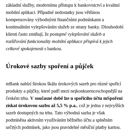
základní služby, modernímu přístupu k bankovnictví a kvalitní
mobilní aplikaci. Případné nedostatky jsou většinou
kompenzovány výhodnými finančními podmínkami a
kontinuálním vylepšováním služeb ze strany banky. Dlouhodobí
klienti často zmiňují, že
postupné vylepšování služeb a
rozšiřování funkcionality mobilní aplikace přispívá k jejich
celkové spokojenosti
s bankou.
Úrokové sazby spoření a půjček
mBank nabízí širokou škálu úrokových sazeb pro různé spořicí
produkty a půjčky, které patří mezi nejkonkurenceschopnější na
českém trhu.
V současné době lze u spořicího účtu mSpoření
získat úrokovou sazbu až 5,5 % p.a.
, což je jedna z nejvyšších
sazeb dostupných na trhu. Tato výhodná sazba je však
podmíněna aktivním využíváním běžného účtu a splněním
určitých podmínek, jako jsou pravidelné měsíční platby kartou.