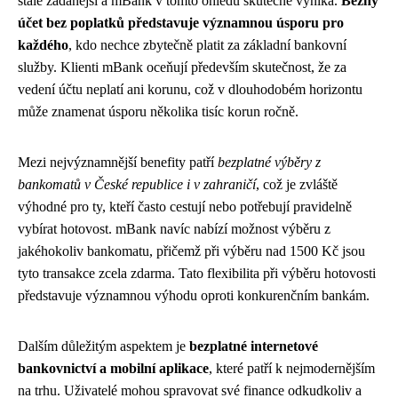
stále žádanější a mBank v tomto ohledu skutečně vyniká.
Běžný
účet bez poplatků představuje významnou úsporu pro
každého
, kdo nechce zbytečně platit za základní bankovní
služby. Klienti mBank oceňují především skutečnost, že za
vedení účtu neplatí ani korunu, což v dlouhodobém horizontu
může znamenat úsporu několika tisíc korun ročně.
Mezi nejvýznamnější benefity patří
bezplatné výběry z
bankomatů v České republice i v zahraničí
, což je zvláště
výhodné pro ty, kteří často cestují nebo potřebují pravidelně
vybírat hotovost. mBank navíc nabízí možnost výběru z
jakéhokoliv bankomatu, přičemž při výběru nad 1500 Kč jsou
tyto transakce zcela zdarma. Tato flexibilita při výběru hotovosti
představuje významnou výhodu oproti konkurenčním bankám.
Dalším důležitým aspektem je
bezplatné internetové
bankovnictví a mobilní aplikace
, které patří k nejmodernějším
na trhu. Uživatelé mohou spravovat své finance odkudkoliv a