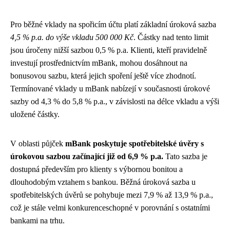
Pro běžné vklady na spořicím účtu platí základní úroková sazba
4,5 % p.a. do výše vkladu 500 000 Kč
. Částky nad tento limit
jsou úročeny nižší sazbou 0,5 % p.a. Klienti, kteří pravidelně
investují prostřednictvím mBank, mohou dosáhnout na
bonusovou sazbu, která jejich spoření ještě více zhodnotí.
Termínované vklady u mBank nabízejí v současnosti úrokové
sazby od 4,3 % do 5,8 % p.a., v závislosti na délce vkladu a výši
uložené částky.
V oblasti půjček
mBank poskytuje spotřebitelské úvěry s
úrokovou sazbou začínající již od 6,9 % p.a.
Tato sazba je
dostupná především pro klienty s výbornou bonitou a
dlouhodobým vztahem s bankou. Běžná úroková sazba u
spotřebitelských úvěrů se pohybuje mezi 7,9 % až 13,9 % p.a.,
což je stále velmi konkurenceschopné v porovnání s ostatními
bankami na trhu.