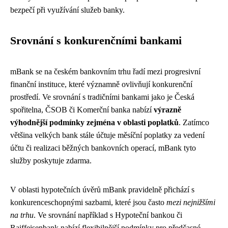
bezpečí při využívání služeb banky.
Srovnání s konkurenčními bankami
mBank se na českém bankovním trhu řadí mezi progresivní
finanční instituce, které významně ovlivňují konkurenční
prostředí. Ve srovnání s tradičními bankami jako je Česká
spořitelna, ČSOB či Komerční banka nabízí
výrazně
výhodnější podmínky zejména v oblasti poplatků
. Zatímco
většina velkých bank stále účtuje měsíční poplatky za vedení
účtu či realizaci běžných bankovních operací, mBank tyto
služby poskytuje zdarma.
V oblasti hypotečních úvěrů mBank pravidelně přichází s
konkurenceschopnými sazbami, které jsou často
mezi nejnižšími
na trhu
. Ve srovnání například s Hypoteční bankou či
Raiffeisenbank nabízí flexibilnější podmínky pro předčasné