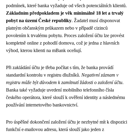
podmínek, které banka vyžaduje od všech potenciálních klientů.
Základním předpokladem je věk minimálně 18 let a trvalý
pobyt na území České republiky
. Žadatel musí disponovat
platným občanským průkazem nebo v případě cizinců
povolením k trvalému pobytu. Proces založení účtu lze provést
kompletně online z pohodlí domova, což je jedna z hlavních
výhod, kterou klienti na mBank oceňují.
Při zakládání účtu je třeba počítat s tím, že banka provádí
standardní kontrolu v registru dlužníků.
Negativní záznam v
registru může být důvodem k zamítnutí žádosti o založení účtu
.
Banka také vyžaduje uvedení mobilního telefonního čísla
českého operátora, které slouží k ověření identity a následnému
používání internetového bankovnictví.
Pro úspěšné dokončení založení účtu je nezbytné mít k dispozici
funkční e-mailovou adresu, která slouží jako jeden z