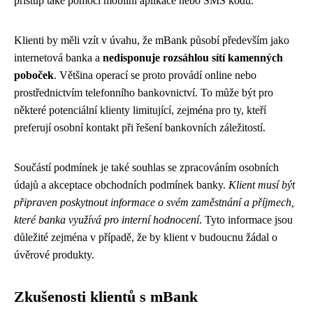
přístup také pomocí mobilní aplikace nebo SMS kódu.
Klienti by měli vzít v úvahu, že mBank působí především jako
internetová banka a
nedisponuje rozsáhlou sítí kamenných
poboček
. Většina operací se proto provádí online nebo
prostřednictvím telefonního bankovnictví. To může být pro
některé potenciální klienty limitující, zejména pro ty, kteří
preferují osobní kontakt při řešení bankovních záležitostí.
Součástí podmínek je také souhlas se zpracováním osobních
údajů a akceptace obchodních podmínek banky.
Klient musí být
připraven poskytnout informace o svém zaměstnání a příjmech,
které banka využívá pro interní hodnocení
. Tyto informace jsou
důležité zejména v případě, že by klient v budoucnu žádal o
úvěrové produkty.
Zkušenosti klientů s mBank