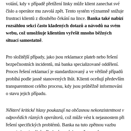
volání, kdy v případě přetížení linky může klient zanechat své
číslo a operátor mu zavolá zpět. Tento systém významně snižuje
frustraci klientů z dlouhého čekání na lince.
Banka také nabízí
rozsáhlou sekci často kladených dotazů a návodů na svém
webu, což umožňuje klientům vyřešit mnoho běžných
situací samostatně
.
Pro složitější případy, jako jsou reklamace plateb nebo řešení
bezpečnostních incidentů, má banka specializované oddělení.
Proces řešení reklamací je standardizovaný a ve většině případů
probíhá podle jasně stanovených lhůt. Klienti oceňují především
transparentnost celého procesu, kdy jsou průběžně informováni
o stavu jejich případu.
Některé kritické hlasy poukazují na občasnou nekonzistentnost v
odpovědích různých operátorů
, což může vést k nejasnostem při
řešení specifických problémů. Banka na tuto zpětnou vazbu