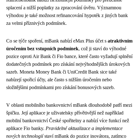
splacení a nižší poplatky za zpracování úvěru. Významnou
výhodou je také možnost refinancování hypoték z jiných bank
za velmi příznivých podmínek.
Co se týče spoření, mBank nabízí eMax Plus účet s
atraktivním
úročením bez vstupních podmínek
, což ji staví do výhodné
pozice oproti Air Bank či Fio bance, které často vyžadují splnění
dodatečných podmínek pro získání nejvýhodnějších úrokových
sazeb. Moneta Money Bank či UniCredit Bank sice také
nabízejí spořicí účty, ale často s nižším úročením nebo
složitějšími podmínkami pro získání bonusových sazeb.
V oblasti mobilního bankovnictví mBank dlouhodobě patří mezi
špičku. Její aplikace je uživatelsky přívětivější než například
mobilní bankovnictví České spořitelny a nabízí více funkcí než
aplikace Fio banky.
Pravidelné aktualizace a implementace
nových technologií
staví mBank do pozice inovátora, zatímco