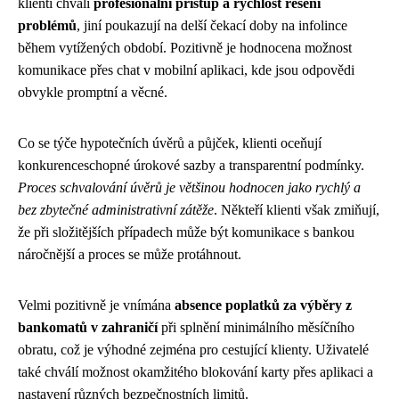
klienti chválí
profesionální přístup a rychlost řešení
problémů
, jiní poukazují na delší čekací doby na infolince
během vytížených období. Pozitivně je hodnocena možnost
komunikace přes chat v mobilní aplikaci, kde jsou odpovědi
obvykle promptní a věcné.
Co se týče hypotečních úvěrů a půjček, klienti oceňují
konkurenceschopné úrokové sazby a transparentní podmínky.
Proces schvalování úvěrů je většinou hodnocen jako rychlý a
bez zbytečné administrativní zátěže
. Někteří klienti však zmiňují,
že při složitějších případech může být komunikace s bankou
náročnější a proces se může protáhnout.
Velmi pozitivně je vnímána
absence poplatků za výběry z
bankomatů v zahraničí
při splnění minimálního měsíčního
obratu, což je výhodné zejména pro cestující klienty. Uživatelé
také chválí možnost okamžitého blokování karty přes aplikaci a
nastavení různých bezpečnostních limitů.