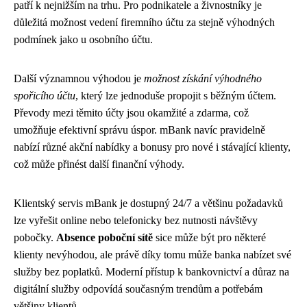
patří k nejnižším na trhu. Pro podnikatele a živnostníky je
důležitá možnost vedení firemního účtu za stejně výhodných
podmínek jako u osobního účtu.
Další významnou výhodou je
možnost získání výhodného
spořicího účtu
, který lze jednoduše propojit s běžným účtem.
Převody mezi těmito účty jsou okamžité a zdarma, což
umožňuje efektivní správu úspor. mBank navíc pravidelně
nabízí různé akční nabídky a bonusy pro nové i stávající klienty,
což může přinést další finanční výhody.
Klientský servis mBank je dostupný 24/7 a většinu požadavků
lze vyřešit online nebo telefonicky bez nutnosti návštěvy
pobočky.
Absence poboční sítě
sice může být pro některé
klienty nevýhodou, ale právě díky tomu může banka nabízet své
služby bez poplatků. Moderní přístup k bankovnictví a důraz na
digitální služby odpovídá současným trendům a potřebám
většiny klientů.