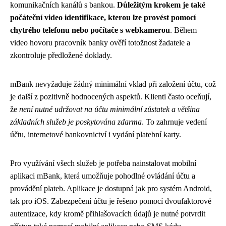
komunikačních kanálů s bankou.
Důležitým krokem je také
počáteční video identifikace, kterou lze provést pomocí
chytrého telefonu nebo počítače s webkamerou
. Během
video hovoru pracovník banky ověří totožnost žadatele a
zkontroluje předložené doklady.
mBank nevyžaduje žádný minimální vklad při založení účtu, což
je další z pozitivně hodnocených aspektů. Klienti často oceňují,
že
není nutné udržovat na účtu minimální zůstatek a většina
základních služeb je poskytována zdarma
. To zahrnuje vedení
účtu, internetové bankovnictví i vydání platební karty.
Pro využívání všech služeb je potřeba nainstalovat mobilní
aplikaci mBank, která umožňuje pohodlné ovládání účtu a
provádění plateb. Aplikace je dostupná jak pro systém Android,
tak pro iOS. Zabezpečení účtu je řešeno pomocí dvoufaktorové
autentizace, kdy kromě přihlašovacích údajů je nutné potvrdit