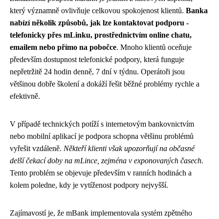
který významně ovlivňuje celkovou spokojenost klientů.
Banka
nabízí několik způsobů, jak lze kontaktovat podporu -
telefonicky přes mLinku, prostřednictvím online chatu,
emailem nebo přímo na pobočce
. Mnoho klientů oceňuje
především dostupnost telefonické podpory, která funguje
nepřetržitě 24 hodin denně, 7 dní v týdnu. Operátoři jsou
většinou dobře školení a dokáží řešit běžné problémy rychle a
efektivně.
V případě technických potíží s internetovým bankovnictvím
nebo mobilní aplikací je podpora schopna většinu problémů
vyřešit vzdáleně.
Někteří klienti však upozorňují na občasné
delší čekací doby na mLince, zejména v exponovaných časech
.
Tento problém se objevuje především v ranních hodinách a
kolem poledne, kdy je vytíženost podpory nejvyšší.
Zajímavostí je, že mBank implementovala systém zpětného