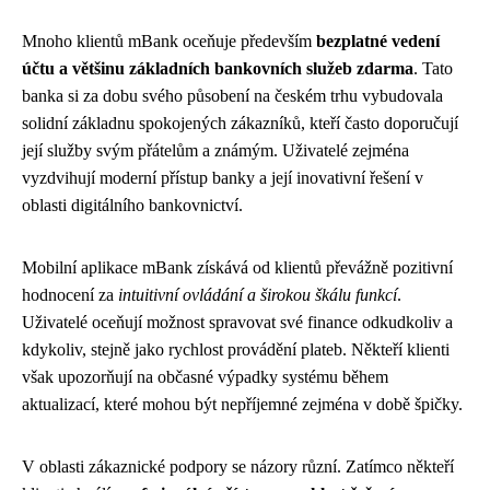
Mnoho klientů mBank oceňuje především
bezplatné vedení
účtu a většinu základních bankovních služeb zdarma
. Tato
banka si za dobu svého působení na českém trhu vybudovala
solidní základnu spokojených zákazníků, kteří často doporučují
její služby svým přátelům a známým. Uživatelé zejména
vyzdvihují moderní přístup banky a její inovativní řešení v
oblasti digitálního bankovnictví.
Mobilní aplikace mBank získává od klientů převážně pozitivní
hodnocení za
intuitivní ovládání a širokou škálu funkcí
.
Uživatelé oceňují možnost spravovat své finance odkudkoliv a
kdykoliv, stejně jako rychlost provádění plateb. Někteří klienti
však upozorňují na občasné výpadky systému během
aktualizací, které mohou být nepříjemné zejména v době špičky.
V oblasti zákaznické podpory se názory různí. Zatímco někteří