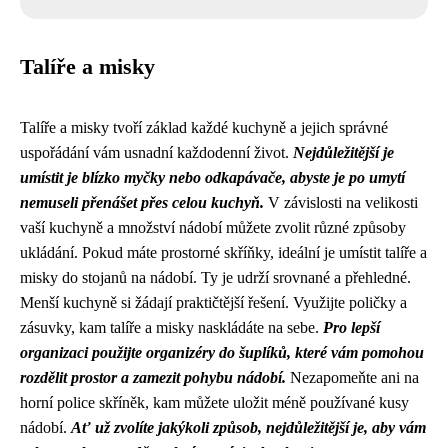
Talíře a misky
Talíře a misky tvoří základ každé kuchyně a jejich správné
uspořádání vám usnadní každodenní život.
Nejdůležitější je
umístit je blízko myčky nebo odkapávače, abyste je po umytí
nemuseli přenášet přes celou kuchyň.
V závislosti na velikosti
vaší kuchyně a množství nádobí můžete zvolit různé způsoby
ukládání. Pokud máte prostorné skříňky, ideální je umístit talíře a
misky do stojanů na nádobí. Ty je udrží srovnané a přehledné.
Menší kuchyně si žádají praktičtější řešení. Využijte poličky a
zásuvky, kam talíře a misky naskládáte na sebe.
Pro lepší
organizaci použijte organizéry do šuplíků, které vám pomohou
rozdělit prostor a zamezit pohybu nádobí.
Nezapomeňte ani na
horní police skříněk, kam můžete uložit méně používané kusy
nádobí.
Ať už zvolíte jakýkoli způsob, nejdůležitější je, aby vám