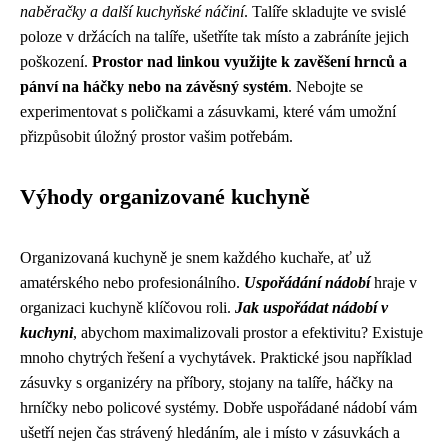
naběračky a další kuchyňské náčiní
. Talíře skladujte ve svislé
poloze v držácích na talíře, ušetříte tak místo a zabráníte jejich
poškození.
Prostor nad linkou využijte k zavěšení hrnců a
pánví na háčky nebo na závěsný systém
. Nebojte se
experimentovat s poličkami a zásuvkami, které vám umožní
přizpůsobit úložný prostor vašim potřebám.
Výhody organizované kuchyně
Organizovaná kuchyně je snem každého kuchaře, ať už
amatérského nebo profesionálního.
Uspořádání nádobí
hraje v
organizaci kuchyně klíčovou roli.
Jak uspořádat nádobí v
kuchyni
, abychom maximalizovali prostor a efektivitu? Existuje
mnoho chytrých řešení a vychytávek. Praktické jsou například
zásuvky s organizéry na příbory, stojany na talíře, háčky na
hrníčky nebo policové systémy. Dobře uspořádané nádobí vám
ušetří nejen čas strávený hledáním, ale i místo v zásuvkách a