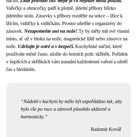
náčiní.
Zlaté pravidlo zní: mějte je co nejblíže místu použití.
Vařečky a obracečky patří k plotně, jídelní příbory blízko
jídelního stolu. Zásuvky s příbory rozdělte na sekce – lžíce k
lžícím, vidličky k vidličkám. Prostor ušetříte s organizéry do
zásuvek.
Nezapomeňte ani na nože!
Ty by měly mít své vlastní
místo, ať už v bloku na nože, magnetické liště nebo zásuvce na
nože.
Udržujte je ostré a v bezpečí.
Kuchyňské náčiní, které
používáte méně často, uložte do horních polic skříněk. Pořádek
v šuplících a skříňkách vám usnadní každodenní vaření a ušetří
čas s hledáním.
Nádobí v kuchyni by mělo být uspořádáno tak, aby
bylo vše po ruce a zároveň působilo uklizeně a
harmonicky.
Radomír Kovář