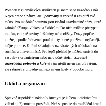
Pořádek v kuchyňských skříňkách je snem snad každého z nás.
Nejen hrnce a pánve, ale i
potraviny a koření
si zaslouží své
místo. Pro ukládání potravin jsou ideální uzavíratelné dózy, které
zabrání přístupu vlhkosti a škůdcům. Do nich můžete přesypat
mouku, cukr, těstoviny, luštěniny nebo oříšky. Dózy popište a
uložte je podle frekvence použití – ty, které používáte nejčastěji,
mějte po ruce. Koření skladujte v uzavíratelných nádobách na
suchém a tmavém místě. Pro lepší přehled je můžete umístit do
zásuvky s organizérem nebo na otočný stojan.
Správné
uspořádání potravin a koření
vám ušetří nejen čas při vaření,
ale i starosti s případnými nezvanými hosty v podobě molů.
Úklid a organizace
Správné uspořádání nádobí v kuchyni je klíčem k efektivnímu
vaření a příjemnému prostředí. Než se pustíte do roztřídění hrnců