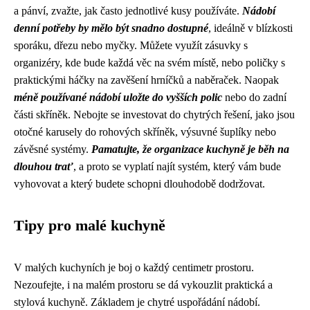
a pánví, zvažte, jak často jednotlivé kusy používáte.
Nádobí
denní potřeby by mělo být snadno dostupné
, ideálně v blízkosti
sporáku, dřezu nebo myčky. Můžete využít zásuvky s
organizéry, kde bude každá věc na svém místě, nebo poličky s
praktickými háčky na zavěšení hrníčků a naběraček. Naopak
méně používané nádobí uložte do vyšších polic
nebo do zadní
části skříněk. Nebojte se investovat do chytrých řešení, jako jsou
otočné karusely do rohových skříněk, výsuvné šuplíky nebo
závěsné systémy.
Pamatujte, že organizace kuchyně je běh na
dlouhou trať
, a proto se vyplatí najít systém, který vám bude
vyhovovat a který budete schopni dlouhodobě dodržovat.
Tipy pro malé kuchyně
V malých kuchyních je boj o každý centimetr prostoru.
Nezoufejte, i na malém prostoru se dá vykouzlit praktická a
stylová kuchyně. Základem je chytré uspořádání nádobí.