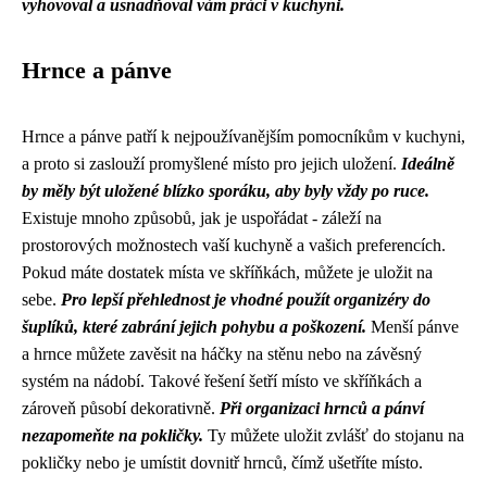
vyhovoval a usnadňoval vám práci v kuchyni.
Hrnce a pánve
Hrnce a pánve patří k nejpoužívanějším pomocníkům v kuchyni,
a proto si zaslouží promyšlené místo pro jejich uložení.
Ideálně
by měly být uložené blízko sporáku, aby byly vždy po ruce.
Existuje mnoho způsobů, jak je uspořádat - záleží na
prostorových možnostech vaší kuchyně a vašich preferencích.
Pokud máte dostatek místa ve skříňkách, můžete je uložit na
sebe.
Pro lepší přehlednost je vhodné použít organizéry do
šuplíků, které zabrání jejich pohybu a poškození.
Menší pánve
a hrnce můžete zavěsit na háčky na stěnu nebo na závěsný
systém na nádobí. Takové řešení šetří místo ve skříňkách a
zároveň působí dekorativně.
Při organizaci hrnců a pánví
nezapomeňte na pokličky.
Ty můžete uložit zvlášť do stojanu na
pokličky nebo je umístit dovnitř hrnců, čímž ušetříte místo.