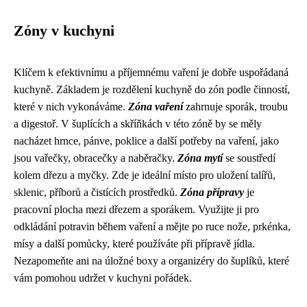
Zóny v kuchyni
Klíčem k efektivnímu a příjemnému vaření je dobře uspořádaná
kuchyně. Základem je rozdělení kuchyně do zón podle činností,
které v nich vykonáváme.
Zóna vaření
zahrnuje sporák, troubu
a digestoř. V šuplících a skříňkách v této zóně by se měly
nacházet hrnce, pánve, poklice a další potřeby na vaření, jako
jsou vařečky, obracečky a naběračky.
Zóna mytí
se soustředí
kolem dřezu a myčky. Zde je ideální místo pro uložení talířů,
sklenic, příborů a čistících prostředků.
Zóna přípravy
je
pracovní plocha mezi dřezem a sporákem. Využijte ji pro
odkládání potravin během vaření a mějte po ruce nože, prkénka,
mísy a další pomůcky, které používáte při přípravě jídla.
Nezapomeňte ani na úložné boxy a organizéry do šuplíků, které
vám pomohou udržet v kuchyni pořádek.