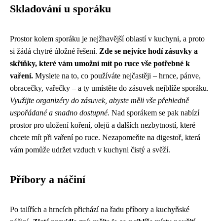
Skladování u sporáku
Prostor kolem sporáku je nejžhavější oblastí v kuchyni, a proto
si žádá chytré úložné řešení.
Zde se nejvíce hodí zásuvky a
skříňky, které vám umožní mít po ruce vše potřebné k
vaření.
Myslete na to, co používáte nejčastěji – hrnce, pánve,
obracečky, vařečky – a ty umístěte do zásuvek nejblíže sporáku.
Využijte organizéry do zásuvek, abyste měli vše přehledně
uspořádané a snadno dostupné.
Nad sporákem se pak nabízí
prostor pro uložení koření, olejů a dalších nezbytností, které
chcete mít při vaření po ruce. Nezapomeňte na digestoř, která
vám pomůže udržet vzduch v kuchyni čistý a svěží.
Příbory a náčiní
Po talířích a hrncích přichází na řadu příbory a kuchyňské