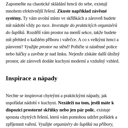
Zapomeňte na chaotické skládání hrnců do sebe, existují
mnohem efektivnější řešení.
Zkuste například závěsné
systémy.
Ty vám uvolní místo ve skříňkách a zároveň budete
mít nádobí vždy po ruce.
Investujte do praktických organizérů
do šuplíků.
Rozdělí vám prostor na menší sekce, takže budete
mít přehled o každém příboru i vařečce. A co s velkými hrnci a
pánvemi?
Využijte prostor na stěně!
Pořiďte si nástěnné police
nebo háčky a zavěste je nad linku. Nejenže získáte další úložný
prostor, ale zároveň dodáte kuchyni moderní a vzdušný vzhled.
Inspirace a nápady
Nechte se inspirovat chytrými a praktickými nápady, jak
uspořádat nádobí v kuchyni.
Nezáleží na tom, jestli máte k
dispozici prostorné skříňky nebo jen pár polic
, existuje
spousta chytrých řešení, která vám pomohou udržet pořádek a
zpříjemnit vaření.
Využijte organizéry do šuplíků na příbory,