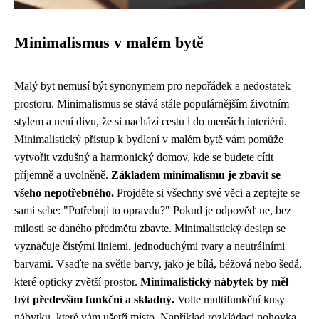
Minimalismus v malém bytě
Malý byt nemusí být synonymem pro nepořádek a nedostatek
prostoru. Minimalismus se stává stále populárnějším životním
stylem a není divu, že si nachází cestu i do menších interiérů.
Minimalistický přístup k bydlení v malém bytě vám pomůže
vytvořit vzdušný a harmonický domov, kde se budete cítit
příjemně a uvolněně.
Základem minimalismu je zbavit se
všeho nepotřebného.
Projděte si všechny své věci a zeptejte se
sami sebe: "Potřebuji to opravdu?" Pokud je odpověď ne, bez
milosti se daného předmětu zbavte. Minimalistický design se
vyznačuje čistými liniemi, jednoduchými tvary a neutrálními
barvami. Vsaďte na světle barvy, jako je bílá, béžová nebo šedá,
které opticky zvětší prostor.
Minimalistický nábytek by měl
být především funkční a skladný.
Volte multifunkční kusy
nábytku, které vám ušetří místo. Například rozkládací pohovka