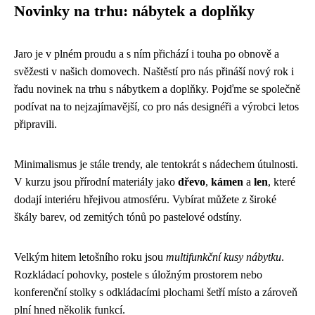
Novinky na trhu: nábytek a doplňky
Jaro je v plném proudu a s ním přichází i touha po obnově a
svěžesti v našich domovech. Naštěstí pro nás přináší nový rok i
řadu novinek na trhu s nábytkem a doplňky. Pojďme se společně
podívat na to nejzajímavější, co pro nás designéři a výrobci letos
připravili.
Minimalismus je stále trendy, ale tentokrát s nádechem útulnosti.
V kurzu jsou přírodní materiály jako
dřevo
,
kámen
a
len
, které
dodají interiéru hřejivou atmosféru. Vybírat můžete z široké
škály barev, od zemitých tónů po pastelové odstíny.
Velkým hitem letošního roku jsou
multifunkční kusy nábytku
.
Rozkládací pohovky, postele s úložným prostorem nebo
konferenční stolky s odkládacími plochami šetří místo a zároveň
plní hned několik funkcí.