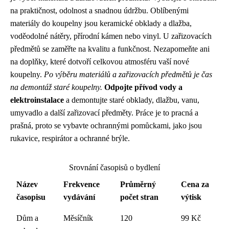
na praktičnost, odolnost a snadnou údržbu. Oblíbenými
materiály do koupelny jsou keramické obklady a dlažba,
voděodolné nátěry, přírodní kámen nebo vinyl. U zařizovacích
předmětů se zaměřte na kvalitu a funkčnost. Nezapomeňte ani
na doplňky, které dotvoří celkovou atmosféru vaší nové
koupelny.
Po výběru materiálů a zařizovacích předmětů je čas
na demontáž staré koupelny.
Odpojte přívod vody a
elektroinstalace
a demontujte staré obklady, dlažbu, vanu,
umyvadlo a další zařizovací předměty. Práce je to pracná a
prašná, proto se vybavte ochrannými pomůckami, jako jsou
rukavice, respirátor a ochranné brýle.
Srovnání časopisů o bydlení
Název
Frekvence
Průměrný
Cena za
časopisu
vydávání
počet stran
výtisk
Dům a
Měsíčník
120
99 Kč