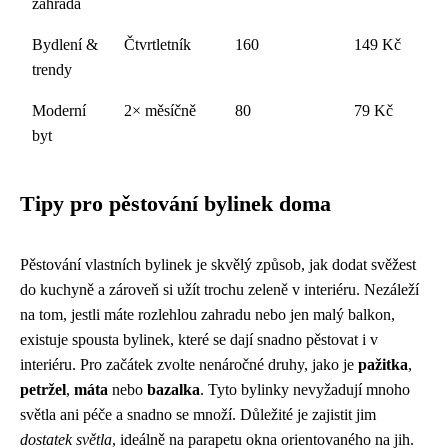
zahrada
Bydlení &
Čtvrtletník
160
149 Kč
trendy
Moderní
2× měsíčně
80
79 Kč
byt
Tipy pro pěstování bylinek doma
Pěstování vlastních bylinek je skvělý způsob, jak dodat svěžest
do kuchyně a zároveň si užít trochu zeleně v interiéru. Nezáleží
na tom, jestli máte rozlehlou zahradu nebo jen malý balkon,
existuje spousta bylinek, které se dají snadno pěstovat i v
interiéru. Pro začátek zvolte nenáročné druhy, jako je
pažitka
,
petržel
,
máta
nebo
bazalka
. Tyto bylinky nevyžadují mnoho
světla ani péče a snadno se množí. Důležité je zajistit jim
dostatek světla
, ideálně na parapetu okna orientovaného na jih.