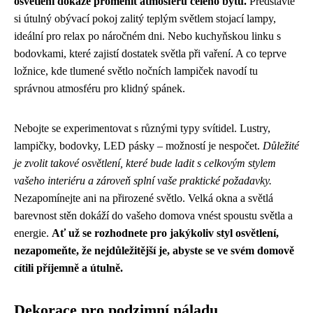
osvětlení dokáže proměnit atmosféru celého bytu.
Představte
si útulný obývací pokoj zalitý teplým světlem stojací lampy,
ideální pro relax po náročném dni. Nebo kuchyňskou linku s
bodovkami, které zajistí dostatek světla při vaření. A co teprve
ložnice, kde tlumené světlo nočních lampiček navodí tu
správnou atmosféru pro klidný spánek.
Nebojte se experimentovat s různými typy svítidel. Lustry,
lampičky, bodovky, LED pásky – možností je nespočet.
Důležité
je zvolit takové osvětlení, které bude ladit s celkovým stylem
vašeho interiéru a zároveň splní vaše praktické požadavky.
Nezapomínejte ani na přirozené světlo. Velká okna a světlá
barevnost stěn dokáží do vašeho domova vnést spoustu světla a
energie.
Ať už se rozhodnete pro jakýkoliv styl osvětlení,
nezapomeňte, že nejdůležitější je, abyste se ve svém domově
cítili příjemně a útulně.
Dekorace pro podzimní náladu