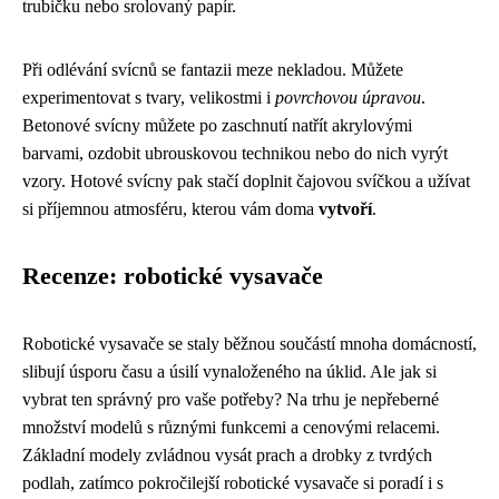
trubičku nebo srolovaný papír.
Při odlévání svícnů se fantazii meze nekladou. Můžete
experimentovat s tvary, velikostmi i
povrchovou úpravou
.
Betonové svícny můžete po zaschnutí natřít akrylovými
barvami, ozdobit ubrouskovou technikou nebo do nich vyrýt
vzory. Hotové svícny pak stačí doplnit čajovou svíčkou a užívat
si příjemnou atmosféru, kterou vám doma
vytvoří
.
Recenze: robotické vysavače
Robotické vysavače se staly běžnou součástí mnoha domácností,
slibují úsporu času a úsilí vynaloženého na úklid. Ale jak si
vybrat ten správný pro vaše potřeby? Na trhu je nepřeberné
množství modelů s různými funkcemi a cenovými relacemi.
Základní modely zvládnou vysát prach a drobky z tvrdých
podlah, zatímco pokročilejší robotické vysavače si poradí i s