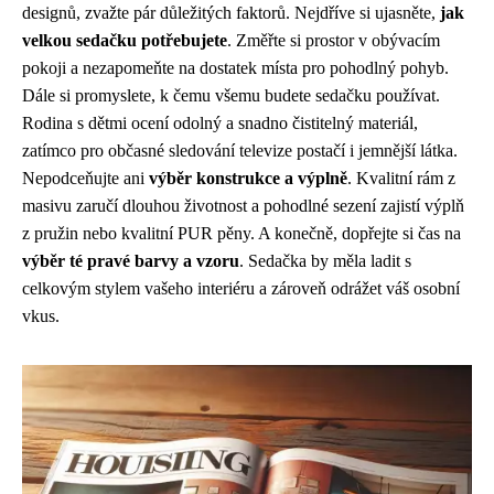
designů, zvažte pár důležitých faktorů. Nejdříve si ujasněte,
jak
velkou sedačku potřebujete
. Změřte si prostor v obývacím
pokoji a nezapomeňte na dostatek místa pro pohodlný pohyb.
Dále si promyslete, k čemu všemu budete sedačku používat.
Rodina s dětmi ocení odolný a snadno čistitelný materiál,
zatímco pro občasné sledování televize postačí i jemnější látka.
Nepodceňujte ani
výběr konstrukce a výplně
. Kvalitní rám z
masivu zaručí dlouhou životnost a pohodlné sezení zajistí výplň
z pružin nebo kvalitní PUR pěny. A konečně, dopřejte si čas na
výběr té pravé barvy a vzoru
. Sedačka by měla ladit s
celkovým stylem vašeho interiéru a zároveň odrážet váš osobní
vkus.