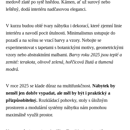
medově zlaté po sytě hnědou. Kámen, ať už surový nebo
leštěný, dodá interiéru nadčasovou eleganci.
V kurzu budou oblé tvary nábytku i dekorací, které zjemní linie
interiéru a navodí pocit útulnosti. Minimalismus ustupuje do
pozadí a na scénu se vrací barvy a vzory. Nebojte se
experimentovat s tapetami s botanickými motivy, geometrickými
vzory nebo abstraktními malbami.
Barvy roku 2025 jsou teplé a
zemité: terakota, olivově zelená, hořčicová žlutá a tlumená
modrá.
V roce 2025 se klade důraz na multifunkčnost.
Nábytek by
neměl jen dobře vypadat, ale měl by být i praktický a
přizpůsobitelný.
Rozkládací pohovky, stoly s úložným
prostorem a modulární systémy nábytku nám pomohou
maximálně využít prostor.