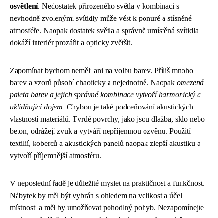
osvětlení
. Nedostatek přirozeného světla v kombinaci s
nevhodně zvolenými svítidly může vést k ponuré a stísněné
atmosféře. Naopak dostatek světla a správně umístěná svítidla
dokáží interiér prozářit a opticky zvětšit.
Zapomínat bychom neměli ani na volbu barev. Příliš mnoho
barev a vzorů působí chaoticky a nejednotně. Naopak
omezená
paleta barev a jejich správné kombinace vytvoří harmonický a
uklidňující dojem
. Chybou je také podceňování akustických
vlastností materiálů. Tvrdé povrchy, jako jsou dlažba, sklo nebo
beton, odrážejí zvuk a vytváří nepříjemnou ozvěnu. Použití
textilií, koberců a akustických panelů naopak zlepší akustiku a
vytvoří příjemnější atmosféru.
V neposlední řadě je důležité myslet na praktičnost a funkčnost.
Nábytek by měl být vybrán s ohledem na velikost a účel
místnosti a měl by umožňovat pohodlný pohyb. Nezapomínejte