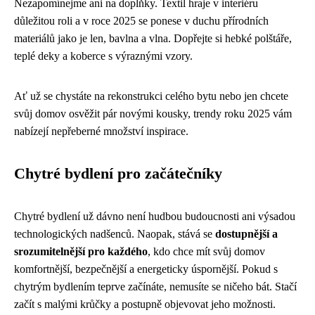
Nezapomínejme ani na doplňky. Textil hraje v interiéru
důležitou roli a v roce 2025 se ponese v duchu přírodních
materiálů jako je len, bavlna a vlna. Dopřejte si hebké polštáře,
teplé deky a koberce s výraznými vzory.
Ať už se chystáte na rekonstrukci celého bytu nebo jen chcete
svůj domov osvěžit pár novými kousky, trendy roku 2025 vám
nabízejí nepřeberné množství inspirace.
Chytré bydlení pro začátečníky
Chytré bydlení už dávno není hudbou budoucnosti ani výsadou
technologických nadšenců. Naopak, stává se
dostupnější a
srozumitelnější pro každého
, kdo chce mít svůj domov
komfortnější, bezpečnější a energeticky úspornější. Pokud s
chytrým bydlením teprve začínáte, nemusíte se ničeho bát. Stačí
začít s malými krůčky a postupně objevovat jeho možnosti.