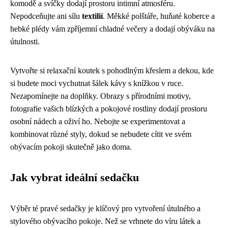
komodě a svíčky dodají prostoru intimní atmosféru.
Nepodceňujte ani sílu
textilií
. Měkké polštáře, huňaté koberce a
hebké plédy vám zpříjemní chladné večery a dodají obýváku na
útulnosti.
Vytvořte si relaxační koutek s pohodlným křeslem a dekou, kde
si budete moci vychutnat šálek kávy s knížkou v ruce.
Nezapomínejte na doplňky. Obrazy s přírodními motivy,
fotografie vašich blízkých a pokojové rostliny dodají prostoru
osobní nádech a oživí ho. Nebojte se experimentovat a
kombinovat různé styly, dokud se nebudete cítit ve svém
obývacím pokoji skutečně jako doma.
Jak vybrat ideální sedačku
Výběr té pravé sedačky je klíčový pro vytvoření útulného a
stylového obývacího pokoje. Než se vrhnete do víru látek a