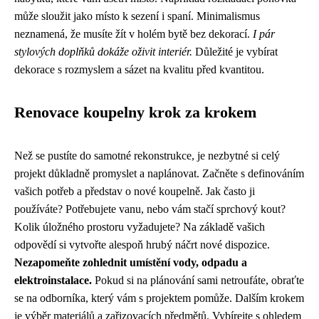
může sloužit jako místo k sezení i spaní. Minimalismus
neznamená, že musíte žít v holém bytě bez dekorací.
I pár
stylových doplňků dokáže oživit interiér.
Důležité je vybírat
dekorace s rozmyslem a sázet na kvalitu před kvantitou.
Renovace koupelny krok za krokem
Než se pustíte do samotné rekonstrukce, je nezbytné si celý
projekt důkladně promyslet a naplánovat. Začněte s definováním
vašich potřeb a představ o nové koupelně. Jak často ji
používáte? Potřebujete vanu, nebo vám stačí sprchový kout?
Kolik úložného prostoru vyžadujete? Na základě vašich
odpovědí si vytvořte alespoň hrubý náčrt nové dispozice.
Nezapomeňte zohlednit umístění vody, odpadu a
elektroinstalace.
Pokud si na plánování sami netroufáte, obraťte
se na odborníka, který vám s projektem pomůže. Dalším krokem
je výběr materiálů a zařizovacích předmětů. Vybírejte s ohledem