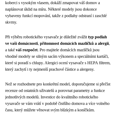
koberci s vysokým vlasem, dokáží zmapovat váš domov a
naplánovat úklid na míru. Některé modely jsou dokonce
vybaveny funkcí mopování, takže z podlahy odstraní i zaschlé
skvrny.
Při výběru robotického vysavače je důležité zvážit
typ podlah
ve vaší domácnosti
,
přítomnost domácích mazlíčků a alergií
,
a také
váš rozpočet
. Pro majitele domácích mazlíčků jsou
vhodné modely se silným sacím výkonem a speciálními kartáči,
které si poradí s chlupy. Alergici ocení vysavače s HEPA filtrem,
který zachytí i ty nejmenší prachové částice a alergeny.
Než se rozhodnete pro konkrétní model, doporučujeme si přečíst
recenze od ostatních uživatelů a porovnat parametry a funkce
jednotlivých modelů. Investice do kvalitního robotického
vysavače se vám vrátí v podobě čistšího domova a více volného
času, který můžete věnovat svým blízkým a koníčkům.