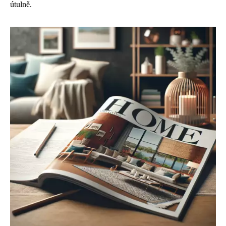
útulně.