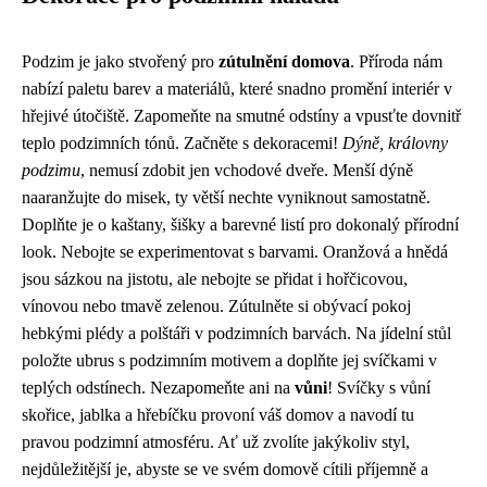
Podzim je jako stvořený pro
zútulnění domova
. Příroda nám
nabízí paletu barev a materiálů, které snadno promění interiér v
hřejivé útočiště. Zapomeňte na smutné odstíny a vpusťte dovnitř
teplo podzimních tónů. Začněte s dekoracemi!
Dýně, královny
podzimu
, nemusí zdobit jen vchodové dveře. Menší dýně
naaranžujte do misek, ty větší nechte vyniknout samostatně.
Doplňte je o kaštany, šišky a barevné listí pro dokonalý přírodní
look. Nebojte se experimentovat s barvami. Oranžová a hnědá
jsou sázkou na jistotu, ale nebojte se přidat i hořčicovou,
vínovou nebo tmavě zelenou. Zútulněte si obývací pokoj
hebkými plédy a polštáři v podzimních barvách. Na jídelní stůl
položte ubrus s podzimním motivem a doplňte jej svíčkami v
teplých odstínech. Nezapomeňte ani na
vůni
! Svíčky s vůní
skořice, jablka a hřebíčku provoní váš domov a navodí tu
pravou podzimní atmosféru. Ať už zvolíte jakýkoliv styl,
nejdůležitější je, abyste se ve svém domově cítili příjemně a