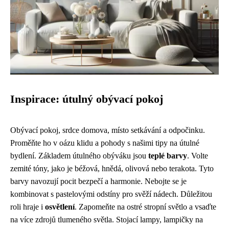
Inspirace: útulný obývací pokoj
Obývací pokoj, srdce domova, místo setkávání a odpočinku.
Proměňte ho v oázu klidu a pohody s našimi tipy na útulné
bydlení. Základem útulného obýváku jsou
teplé barvy
. Volte
zemité tóny, jako je béžová, hnědá, olivová nebo terakota. Tyto
barvy navozují pocit bezpečí a harmonie. Nebojte se je
kombinovat s pastelovými odstíny pro svěží nádech. Důležitou
roli hraje i
osvětlení
. Zapomeňte na ostré stropní světlo a vsaďte
na více zdrojů tlumeného světla. Stojací lampy, lampičky na