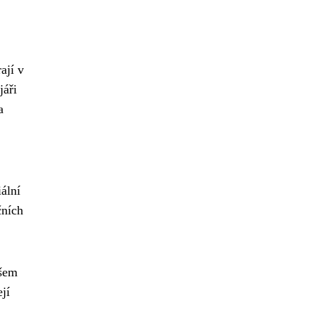
ají v
jáři
a
ální
čních
ašem
jí