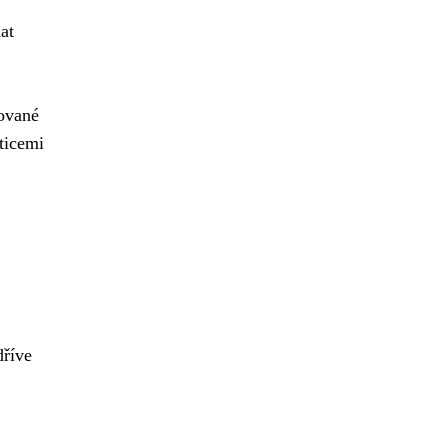
at
zované
ticemi
dříve