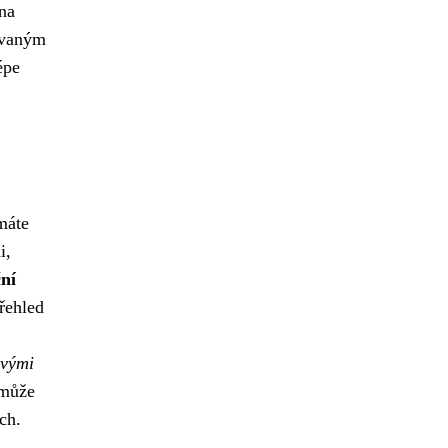
na
zovaným
épe
máte
i,
ní
přehled
ovými
omůže
ch.