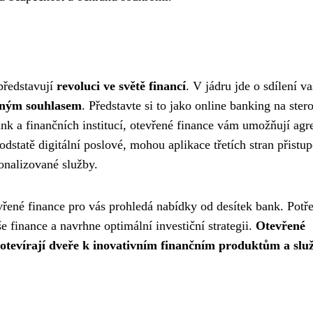
představují
revoluci ve světě financí
. V jádru jde o sdílení va
vným souhlasem
. Představte si to jako online banking na ster
nk a finančních institucí, otevřené finance vám umožňují agr
dstatě digitální poslové, mohou aplikace třetích stran přistu
onalizované služby.
řené finance pro vás prohledá nabídky od desítek bank. Potř
 finance a navrhne optimální investiční strategii.
Otevřené
 otevírají dveře k inovativním finančním produktům a sl