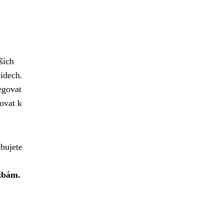
šich
oidech.
egovat
povat k
ebujete
užbám.