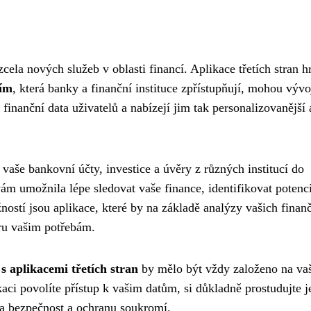
cela nových služeb v oblasti financí. Aplikace třetích stran hr
ím
, která banky a finanční instituce zpřístupňují, mohou vývo
í finanční data uživatelů a nabízejí jim tak personalizovanější 
 vaše bankovní účty, investice a úvěry z různých institucí do
m umožnila lépe sledovat vaše finance, identifikovat potenci
ností jsou aplikace, které by na základě analýzy vašich finan
íru vašim potřebám.
 s aplikacemi třetích stran
by mělo být vždy založeno na v
kaci povolíte přístup k vašim datům, si důkladně prostudujte je
na bezpečnost a ochranu soukromí.