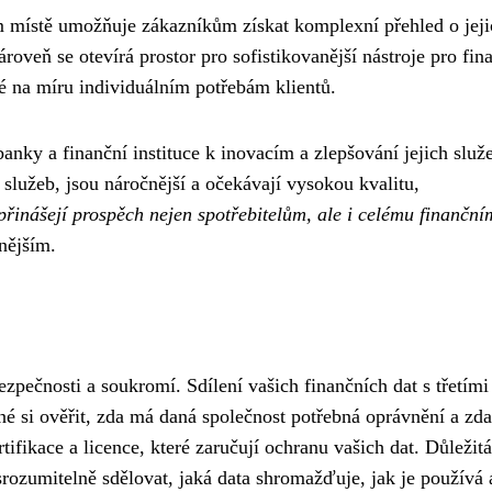
m místě umožňuje zákazníkům získat komplexní přehled o jeji
ároveň se otevírá prostor pro sofistikovanější nástroje pro fin
té na míru individuálním potřebám klientů.
anky a finanční instituce k inovacím a zlepšování jejich služ
a služeb, jsou náročnější a očekávají vysokou kvalitu,
přinášejí prospěch nejen spotřebitelům, ale i celému finančn
nějším.
zpečnosti a soukromí. Sdílení vašich finančních dat s třetími
né si ověřit, zda má daná společnost potřebná oprávnění a zda
rtifikace a licence, které zaručují ochranu vašich dat. Důležitá
srozumitelně sdělovat, jaká data shromažďuje, jak je používá 