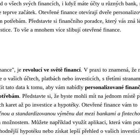
 o všech svých financích, i když máte účty u různých bank, 
e teprve začátek. Otevřené finance otevírají dveře personali
potřebám. Představte si finančního poradce, který vás zná l
stice. To vše a mnohem více slibují otevřené finance.
nance", je
revolucí ve světě financí
. V praxi to znamená, že 
 o vašich účtech, platbách nebo investicích, s třetími stranam
žít tato data k tomu, aby vám nabídly
personalizované finanč
potřebám
. Představte si, že byste mohli mít na jednom místě 
ch karet až po investice a hypotéky. Otevřené finance vám to
ečnou a standardizovanou výměnu dat mezi bankami a fintech
ým možnostem. Můžete například využít aplikaci, která vám p
hodnější hypotéku nebo získat lepší přehled o vašich investicí