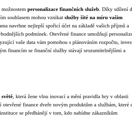
ým možnostem
personalizace finančních služeb
. Díky sdílení d
vaším souhlasem mohou vznikat
služby šité na míru vašim
sama navrhne nejlepší spořicí účet na základě vašich příjmů a
ýhodnějších podmínek. Otevřené finance umožňují personali
lyzující vaše data vám pomohou s plánováním rozpočtu, inves
ým financím se finanční služby stávají srozumitelnějšími a
 světě
, která žene vlnu inovací a mění pravidla hry v oblasti
ají otevřené finance dveře novým produktům a službám, které 
 instituce se předhánějí v tom, kdo nabídne zákazníkům