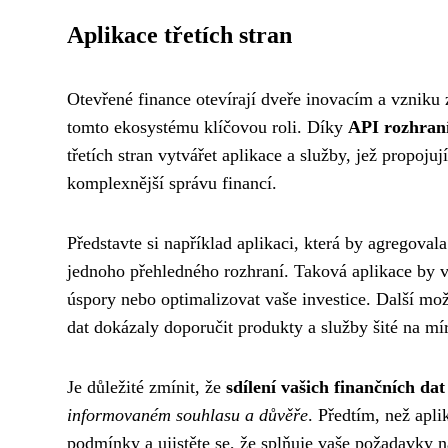
Aplikace třetích stran
Otevřené finance otevírají dveře inovacím a vzniku z
tomto ekosystému klíčovou roli. Díky
API rozhran
třetích stran vytvářet aplikace a služby, jež propojuj
komplexnější správu financí.
Představte si například aplikaci, která by agregovala
jednoho přehledného rozhraní. Taková aplikace by vá
úspory nebo optimalizovat vaše investice. Další mož
dat dokázaly doporučit produkty a služby šité na m
Je důležité zmínit, že
sdílení vašich finančních dat
informovaném souhlasu a důvěře
. Předtím, než apli
podmínky a ujistěte se, že splňuje vaše požadavky 