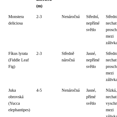
(m)
Monstera
2-3
Nenáročná
Střední,
Střední
deliciosa
nepřímé
nechat
světlo
prosch
mezi
zálivk
Fíkus lyrata
2-3
Středně
Jasné,
Střední
(Fiddle Leaf
náročná
nepřímé
nechat
Fig)
světlo
prosch
mezi
zálivk
Juka
4-5
Nenáročná
Jasné,
Nízká,
obrovská
přímé
nechat
(Yucca
světlo
vysch
elephantipes)
mezi
zálivk