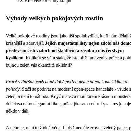
Kde velké rostliny koupit
Výhody velkých pokojových rostlin
Velké pokojové rostliny jsou jako tiší spolubydlící, kteří nám dělají 
krásnější a zdravější.
Jejich majestátní listy nejen zdobí náš domo
především čistí vzduch od škodlivin a zásobují nás čerstvým
kyslíkem.
Kolikrát se vám stalo, že jste přišli unavení z práce a poh
bujnou zeleň vás okamžitě uklidnil?
Právě v dnešní uspěchané době potřebujeme doma koutek klidu a
pohody
. Stačí se podívat na moderní open-space kanceláře - všude
zeleň, a není to náhoda. Když máte za monitorem krásnou monstera
deliciosa nebo elegantní fikus, práce jde sama od ruky a stres je na
někde v dáli.
A nebojte, není to žádná věda. I když nemáte zrovna zelený palec, 