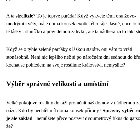
A ta
strelitzie
? To je teprve paráda! Když vykvete těmi oranžovo-
modrými květy, máte doma kousek exotického ráje. Jasně, chce to t
té lásky - sluníčko a pravidelnou zálivku, ale ta nádhera za to fakt sto
Když se o tyhle zelené parťáky s láskou staráte, oni vám to vrátí
stonásobně. Není nic lepšího než si po náročném dni sednout do kře
kochat se pohledem na svoje rostlinné království, nemyslíte?
Výběr správné velikosti a umístění
Velké pokojové rostliny dokáží proměnit náš domov v nádhernou z
oázu. Kdo by nechtěl mít doma kousek přírody?
Správný výběr ro
je ale základ
- nemůžete přece postavit dvoumetrový fíkus do gars
že?