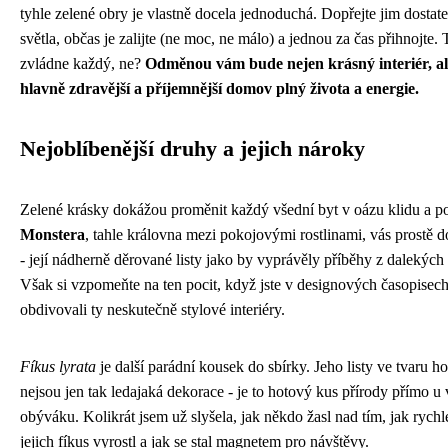
tyhle zelené obry je vlastně docela jednoduchá. Dopřejte jim dostat
světla, občas je zalijte (ne moc, ne málo) a jednou za čas přihnojte. 
zvládne každý, ne?
Odměnou vám bude nejen krásný interiér, al
hlavně zdravější a příjemnější domov plný života a energie.
Nejoblíbenější druhy a jejich nároky
Zelené krásky dokážou proměnit každý všední byt v oázu klidu a p
Monstera
, tahle královna mezi pokojovými rostlinami, vás prostě d
- její nádherně děrované listy jako by vyprávěly příběhy z dalekých 
Však si vzpomeňte na ten pocit, když jste v designových časopisec
obdivovali ty neskutečně stylové interiéry.
Fíkus lyrata
je další parádní kousek do sbírky. Jeho listy ve tvaru ho
nejsou jen tak ledajaká dekorace - je to hotový kus přírody přímo u 
obýváku. Kolikrát jsem už slyšela, jak někdo žasl nad tím, jak rychl
jejich fíkus vyrostl a jak se stal magnetem pro návštěvy.