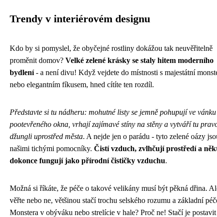
Trendy v interiérovém designu
Kdo by si pomyslel, že obyčejné rostliny dokážou tak neuvěřitelně
proměnit domov?
Velké zelené krásky se staly hitem moderního
bydlení
- a není divu! Když vejdete do místnosti s majestátní monst
nebo elegantním fíkusem, hned cítíte ten rozdíl.
Představte si tu nádheru: mohutné listy se jemně pohupují ve vánku
pootevřeného okna, vrhají zajímavé stíny na stěny a vytváří tu prav
džungli uprostřed města
. A nejde jen o parádu - tyto zelené oázy jso
našimi tichými pomocníky.
Čistí vzduch, zvlhčují prostředí a něk
dokonce fungují jako přírodní čističky vzduchu
.
Možná si říkáte, že péče o takové velikány musí být pěkná dřina. Al
věřte nebo ne, většinou stačí trochu selského rozumu a základní péč
Monstera v obýváku nebo strelície v hale? Proč ne! Stačí je postavit