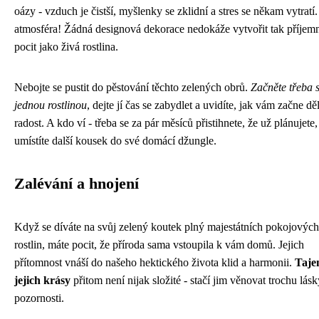
oázy - vzduch je čistší, myšlenky se zklidní a stres se někam vytratí.
atmosféra! Žádná designová dekorace nedokáže vytvořit tak příjem
pocit jako živá rostlina.
Nebojte se pustit do pěstování těchto zelených obrů.
Začněte třeba 
jednou rostlinou
, dejte jí čas se zabydlet a uvidíte, jak vám začne dě
radost. A kdo ví - třeba se za pár měsíců přistihnete, že už plánujete
umístíte další kousek do své domácí džungle.
Zalévání a hnojení
Když se díváte na svůj zelený koutek plný majestátních pokojových
rostlin, máte pocit, že příroda sama vstoupila k vám domů. Jejich
přítomnost vnáší do našeho hektického života klid a harmonii.
Taje
jejich krásy
přitom není nijak složité - stačí jim věnovat trochu lásk
pozornosti.