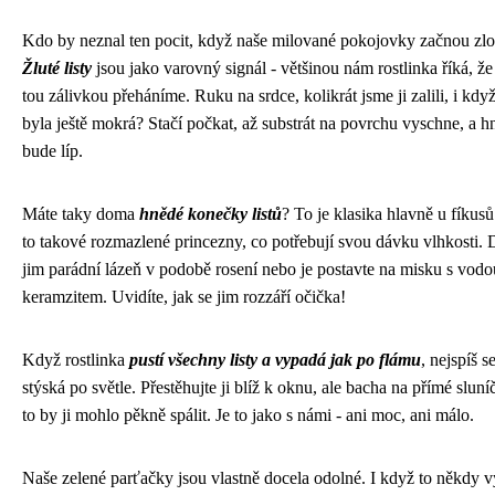
Kdo by neznal ten pocit, když naše milované pokojovky začnou zlo
Žluté listy
jsou jako varovný signál - většinou nám rostlinka říká, že 
tou zálivkou přeháníme. Ruku na srdce, kolikrát jsme ji zalili, i kdy
byla ještě mokrá? Stačí počkat, až substrát na povrchu vyschne, a h
bude líp.
Máte taky doma
hnědé konečky listů
? To je klasika hlavně u fíkusů
to takové rozmazlené princezny, co potřebují svou dávku vlhkosti. 
jim parádní lázeň v podobě rosení nebo je postavte na misku s vodo
keramzitem. Uvidíte, jak se jim rozzáří očička!
Když rostlinka
pustí všechny listy a vypadá jak po flámu
, nejspíš se
stýská po světle. Přestěhujte ji blíž k oknu, ale bacha na přímé sluní
to by ji mohlo pěkně spálit. Je to jako s námi - ani moc, ani málo.
Naše zelené parťačky jsou vlastně docela odolné. I když to někdy 