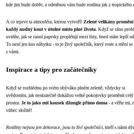
kde jim bude dobře, a odměnou vám bude rostlina jak z tropického r
A co teprve ta atmosféra, kterou vytvoří!
Zelené velikány promění
každý nudný kout v útulné místo plné života
. Když se ráno prob
uvidíte, jak se ranní paprsky proplétají mezi listy, hned máte lepší n
To není jen kus nábytku - to je živý společník, který roste a mění se
s vámi.
Inspirace a tipy pro začátečníky
Když se rozhlédnu po svém obýváku plném zeleně, vždycky si
uvědomím, jak neskutečně dokážou velké pokojovky proměnit celý
prostor.
Je to jako mít kousek džungle přímo doma
- a věřte mi, 
vůbec složité!
Rostliny nejsou jen dekorace, jsou to živí společníci
, kteří s námi dý