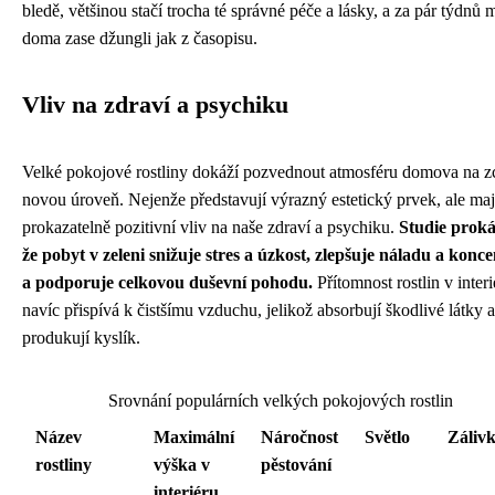
bledě, většinou stačí trocha té správné péče a lásky, a za pár týdnů
doma zase džungli jak z časopisu.
Vliv na zdraví a psychiku
Velké pokojové rostliny dokáží pozvednout atmosféru domova na z
novou úroveň. Nejenže představují výrazný estetický prvek, ale maj
prokazatelně pozitivní vliv na naše zdraví a psychiku.
Studie proká
že pobyt v zeleni snižuje stres a úzkost, zlepšuje náladu a konce
a podporuje celkovou duševní pohodu.
Přítomnost rostlin v interi
navíc přispívá k čistšímu vzduchu, jelikož absorbují škodlivé látky a
produkují kyslík.
Srovnání populárních velkých pokojových rostlin
Název
Maximální
Náročnost
Světlo
Záliv
rostliny
výška v
pěstování
interiéru