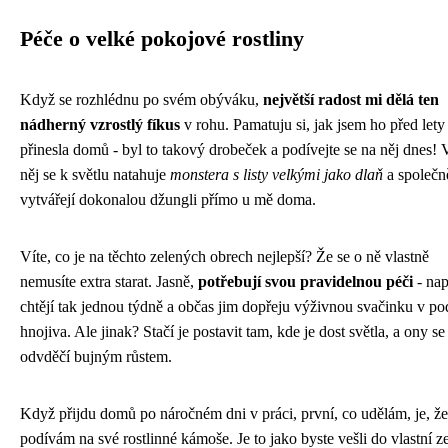
Péče o velké pokojové rostliny
Když se rozhlédnu po svém obýváku,
největší radost mi dělá ten
nádherný vzrostlý fíkus
v rohu. Pamatuju si, jak jsem ho před lety
přinesla domů - byl to takový drobeček a podívejte se na něj dnes! 
něj se k světlu natahuje
monstera s listy velkými jako dlaň
a společn
vytvářejí dokonalou džungli přímo u mě doma.
Víte, co je na těchto zelených obrech nejlepší? Že se o ně vlastně
nemusíte extra starat. Jasně,
potřebují svou pravidelnou péči
- nap
chtějí tak jednou týdně a občas jim dopřeju výživnou svačinku v p
hnojiva. Ale jinak? Stačí je postavit tam, kde je dost světla, a ony s
odvděčí bujným růstem.
Když přijdu domů po náročném dni v práci, první, co udělám, je, že
podívám na své rostlinné kámoše. Je to jako byste vešli do vlastní z