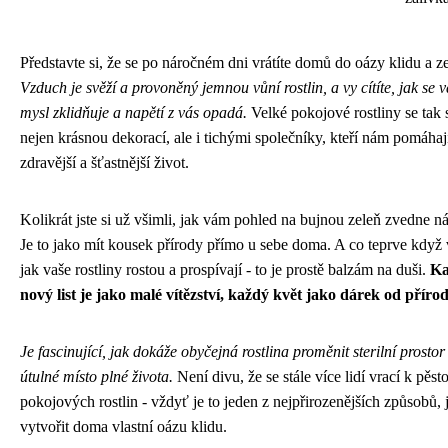
Představte si, že se po náročném dni vrátíte domů do oázy klidu a z
Vzduch je svěží a provoněný jemnou vůní rostlin, a vy cítíte, jak se 
mysl zklidňuje a napětí z vás opadá.
Velké pokojové rostliny se tak s
nejen krásnou dekorací, ale i tichými společníky, kteří nám pomáhají
zdravější a šťastnější život.
Kolikrát jste si už všimli, jak vám pohled na bujnou zeleň zvedne n
Je to jako mít kousek přírody přímo u sebe doma. A co teprve když v
jak vaše rostliny rostou a prospívají - to je prostě balzám na duši.
Ka
nový list je jako malé vítězství, každý květ jako dárek od přírod
Je fascinující, jak dokáže obyčejná rostlina proměnit sterilní prostor
útulné místo plné života.
Není divu, že se stále více lidí vrací k pěst
pokojových rostlin - vždyť je to jeden z nejpřirozenějších způsobů, j
vytvořit doma vlastní oázu klidu.