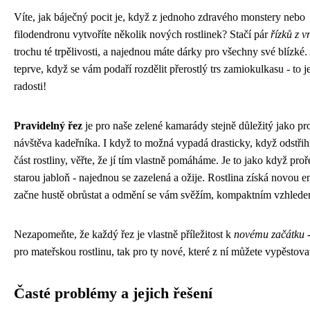
Víte, jak báječný pocit je, když z jednoho zdravého monstery nebo
filodendronu vytvoříte několik nových rostlinek? Stačí pár
řízků z v
trochu té trpělivosti, a najednou máte dárky pro všechny své blízké.
teprve, když se vám podaří rozdělit přerostlý trs zamiokulkasu - to j
radosti!
Pravidelný řez
je pro naše zelené kamarády stejně důležitý jako pr
návštěva kadeřníka. I když to možná vypadá drasticky, když odstř
část rostliny, věřte, že jí tím vlastně pomáháme. Je to jako když proř
starou jabloň - najednou se zazelená a ožije. Rostlina získá novou en
začne hustě obrůstat a odmění se vám svěžím, kompaktním vzhlede
Nezapomeňte, že každý řez je vlastně příležitost k
novému začátku
-
pro mateřskou rostlinu, tak pro ty nové, které z ní můžete vypěstova
Časté problémy a jejich řešení