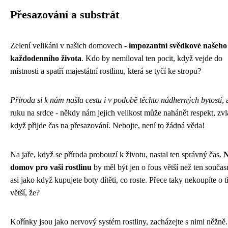
Přesazování a substrát
Zelení velikáni v našich domovech -
impozantní svědkové našeho
každodenního života
. Kdo by nemiloval ten pocit, když vejde do
místnosti a spatří majestátní rostlinu, která se tyčí ke stropu?
Příroda si k nám našla cestu i v podobě těchto nádherných bytostí
, 
ruku na srdce - někdy nám jejich velikost může nahánět respekt, zvl
když přijde čas na přesazování. Nebojte, není to žádná věda!
Na jaře, když se příroda probouzí k životu, nastal ten správný čas.
N
domov pro vaši rostlinu
by měl být jen o fous větší než ten součas
asi jako když kupujete boty dítěti, co roste. Přece taky nekoupíte o tř
větší, že?
Kořínky jsou jako nervový systém rostliny, zacházejte s nimi něžně.