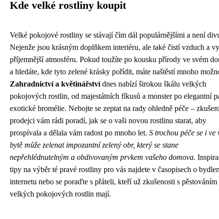
Kde velké rostliny koupit
Velké pokojové rostliny se stávají čím dál populárnějšími a není div
Nejenže jsou krásným doplňkem interiéru, ale také čistí vzduch a vy
příjemnější atmosféru. Pokud toužíte po kousku přírody ve svém d
a hledáte, kde tyto zelené krásky pořídit, máte naštěstí mnoho možno
Zahradnictví a květinářství
dnes nabízí širokou škálu velkých
pokojových rostlin, od majestátních fíkusů a monster po elegantní 
exotické bromélie. Nebojte se zeptat na rady ohledně péče – zkušen
prodejci vám rádi poradí, jak se o vaši novou rostlinu starat, aby
prospívala a dělala vám radost po mnoho let.
S trochou péče se i ve
bytě může zelenat impozantní zelený obr, který se stane
nepřehlédnutelným a obdivovaným prvkem vašeho domova.
Inspira
tipy na výběr té pravé rostliny pro vás najdete v časopisech o bydlen
internetu nebo se poraďte s přáteli, kteří už zkušenosti s pěstováním
velkých pokojových rostlin mají.