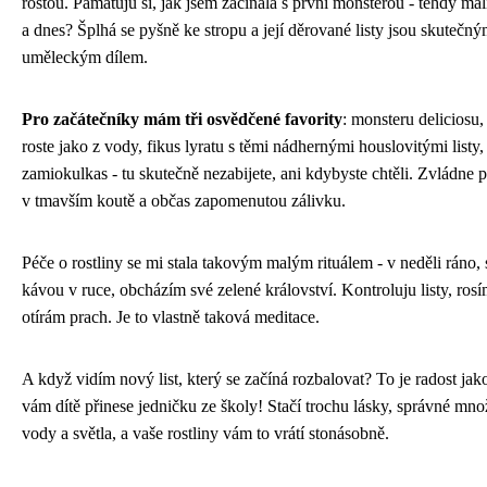
rostou. Pamatuju si, jak jsem začínala s první monsterou - tehdy ma
a dnes? Šplhá se pyšně ke stropu a její děrované listy jsou skutečn
uměleckým dílem.
Pro začátečníky mám tři osvědčené favority
: monsteru deliciosu,
roste jako z vody, fikus lyratu s těmi nádhernými houslovitými listy,
zamiokulkas - tu skutečně nezabijete, ani kdybyste chtěli. Zvládne př
v tmavším koutě a občas zapomenutou zálivku.
Péče o rostliny se mi stala takovým malým rituálem - v neděli ráno, 
kávou v ruce, obcházím své zelené království. Kontroluju listy, rosí
otírám prach. Je to vlastně taková meditace.
A když vidím nový list, který se začíná rozbalovat? To je radost ja
vám dítě přinese jedničku ze školy! Stačí trochu lásky, správné mno
vody a světla, a vaše rostliny vám to vrátí stonásobně.