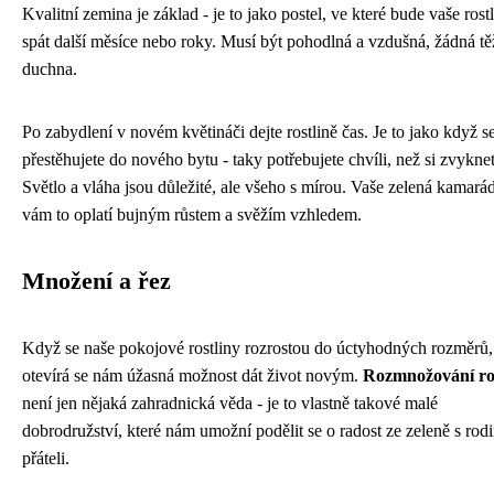
Kvalitní zemina je základ - je to jako postel, ve které bude vaše rost
spát další měsíce nebo roky. Musí být pohodlná a vzdušná, žádná t
duchna.
Po zabydlení v novém květináči dejte rostlině čas. Je to jako když s
přestěhujete do nového bytu - taky potřebujete chvíli, než si zvyknet
Světlo a vláha jsou důležité, ale všeho s mírou. Vaše zelená kamará
vám to oplatí bujným růstem a svěžím vzhledem.
Množení a řez
Když se naše pokojové rostliny rozrostou do úctyhodných rozměrů,
otevírá se nám úžasná možnost dát život novým.
Rozmnožování ros
není jen nějaká zahradnická věda - je to vlastně takové malé
dobrodružství, které nám umožní podělit se o radost ze zeleně s rod
přáteli.