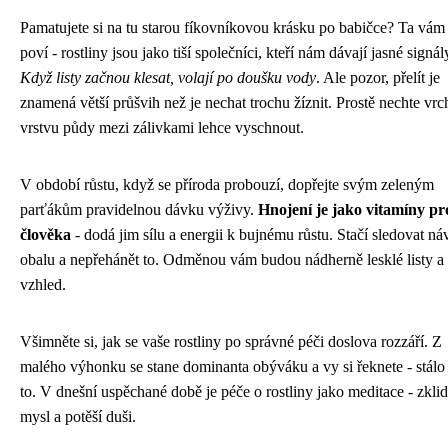
Pamatujete si na tu starou fíkovníkovou krásku po babičce? Ta vám
poví - rostliny jsou jako tiší společníci, kteří nám dávají jasné signál
Když listy začnou klesat, volají po doušku vody
. Ale pozor, přelít je
znamená větší průšvih než je nechat trochu žíznit. Prostě nechte vrc
vrstvu půdy mezi zálivkami lehce vyschnout.
V období růstu, když se příroda probouzí, dopřejte svým zeleným
parťákům pravidelnou dávku výživy.
Hnojení je jako vitamíny pr
člověka
- dodá jim sílu a energii k bujnému růstu. Stačí sledovat n
obalu a nepřehánět to. Odměnou vám budou nádherně lesklé listy a 
vzhled.
Všimněte si, jak se vaše rostliny po správné péči doslova rozzáří. Z
malého výhonku se stane dominanta obýváku a vy si řeknete - stálo 
to. V dnešní uspěchané době je péče o rostliny jako meditace - zklid
mysl a potěší duši.