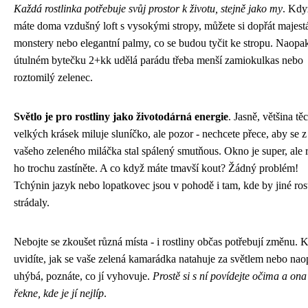
Každá rostlinka potřebuje svůj prostor k životu, stejně jako my
. Kdy
máte doma vzdušný loft s vysokými stropy, můžete si dopřát majestá
monstery nebo elegantní palmy, co se budou tyčit ke stropu. Naopa
útulném bytečku 2+kk udělá parádu třeba menší zamiokulkas nebo
roztomilý zelenec.
Světlo je pro rostliny jako životodárná energie
. Jasně, většina tě
velkých krásek miluje sluníčko, ale pozor - nechcete přece, aby se z
vašeho zeleného miláčka stal spálený smutňous. Okno je super, ale 
ho trochu zastíněte. A co když máte tmavší kout? Žádný problém!
Tchýnin jazyk nebo lopatkovec jsou v pohodě i tam, kde by jiné ros
strádaly.
Nebojte se zkoušet různá místa - i rostliny občas potřebují změnu. 
uvidíte, jak se vaše zelená kamarádka natahuje za světlem nebo na
uhýbá, poznáte, co jí vyhovuje.
Prostě si s ní povídejte očima a on
řekne, kde je jí nejlíp
.