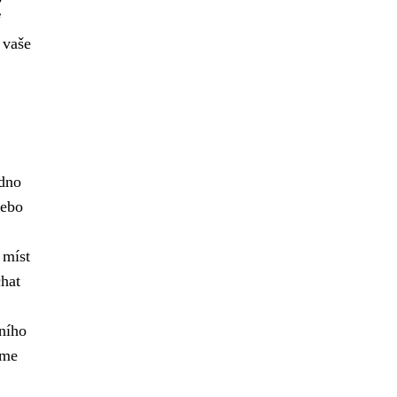
i
 vaše
adno
nebo
 míst
chat
ního
eme