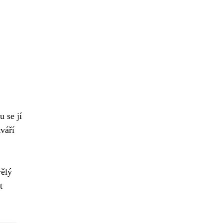
 se jí
váří
vělý
t