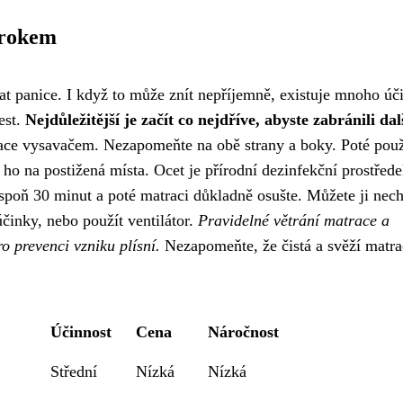
krokem
dat panice. I když to může znít nepříjemně, existuje mnoho ú
est.
Nejdůležitější je začít co nejdříve, abyste zabránili da
ce vysavačem. Nezapomeňte na obě strany a boky. Poté použ
 ho na postižená místa. Ocet je přírodní dezinfekční prostřede
lespoň 30 minut a poté matraci důkladně osušte. Můžete ji nech
účinky, nebo použít ventilátor.
Pravidelné větrání matrace a
o prevenci vzniku plísní.
Nezapomeňte, že čistá a svěží matra
Účinnost
Cena
Náročnost
Střední
Nízká
Nízká