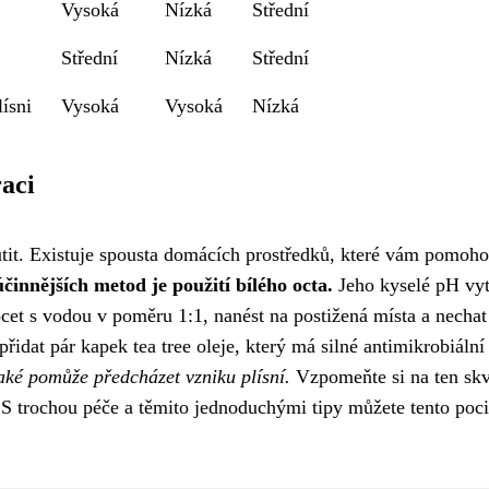
Vysoká
Nízká
Střední
Střední
Nízká
Střední
lísni
Vysoká
Vysoká
Nízká
aci
outit. Existuje spousta domácích prostředků, které vám pomohou
činnějších metod je použití bílého octa.
Jeho kyselé pH vyt
 ocet s vodou v poměru 1:1, nanést na postižená místa a nechat
řidat pár kapek tea tree oleje, který má silné antimikrobiální
také pomůže předcházet vzniku plísní.
Vzpomeňte si na ten sk
i. S trochou péče a těmito jednoduchými tipy můžete tento poci