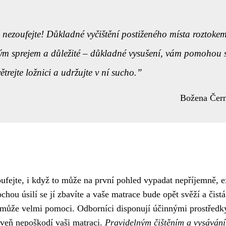
 nezoufejte! Důkladné vyčištění postiženého místa roztoke
ovým sprejem a důležité – důkladné vysušení, vám pomohou 
trejte ložnici a udržujte v ní sucho.
Božena Čer
oufejte, i když to může na první pohled vypadat nepříjemně, e
ochou úsilí se jí zbavíte a vaše matrace bude opět svěží a čistá
může velmi pomoci. Odborníci disponují účinnými prostředk
roveň nepoškodí vaši matraci.
Pravidelným čištěním a vysáván