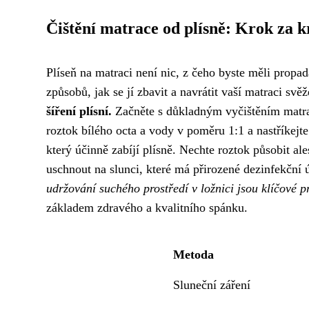
Čištění matrace od plísně: Krok za 
Plíseň na matraci není nic, z čeho byste měli propa
způsobů, jak se jí zbavit a navrátit vaší matraci svěž
šíření plísní.
Začněte s důkladným vyčištěním matra
roztok bílého octa a vody v poměru 1:1 a nastříkejte
který účinně zabíjí plísně. Nechte roztok působit a
uschnout na slunci, které má přirozené dezinfekční 
udržování suchého prostředí v ložnici jsou klíčové pr
základem zdravého a kvalitního spánku.
Metoda
Sluneční záření