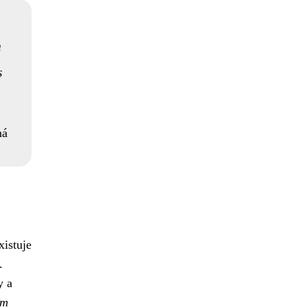
m
s
ná
xistuje
.
y a
ím