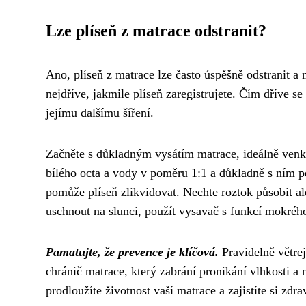
Lze plíseň z matrace odstranit?
Ano, plíseň z matrace lze často úspěšně odstranit a n
nejdříve, jakmile plíseň zaregistrujete. Čím dříve se 
jejímu dalšímu šíření.
Začněte s důkladným vysátím matrace, ideálně venku 
bílého octa a vody v poměru 1:1 a důkladně s ním pos
pomůže plíseň zlikvidovat. Nechte roztok působit al
uschnout na slunci, použít vysavač s funkcí mokrého
Pamatujte, že prevence je klíčová.
Pravidelně větrej
chránič matrace, který zabrání pronikání vlhkosti a
prodloužíte životnost vaší matrace a zajistíte si zdr