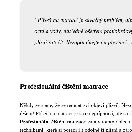
Plíseň na matraci je závažný problém, ale
octa a vody, následné ošetření protiplísň
plísní zatočit. Nezapomínejte na prevenci: vě
Profesionální čištění matrace
Někdy se stane, že se na matraci objeví plíseň. Nez
řešení! Plíseň na matraci je sice nepříjemná, ale s tr
Profesionální čištění matrace
vám v tomto ohledu 
technikami, které si poradí i s odolnější plísní a zá