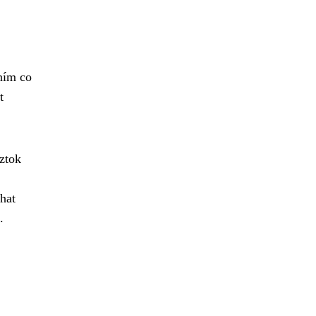
ěním co
t
oztok
hat
.