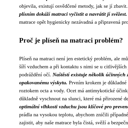
objevila, existují osvědčené metody, jak se jí zbavit
plísním dokáží matraci vyčistit a navrátit jí svěžest.
matrace opět hygienicky nezávadná a připravená pro
Proč je plíseň na matraci problém?
Plíseň na matraci není jen estetický problém, ale mů
šíří vzduchem a při kontaktu s nimi se u citlivějšíc
podráždění očí.
Naštěstí existuje několik účinných 
opakovanému výskytu.
Prvním krokem je důkladné v
roztokem octa a vody. Ocet má antimykotické účinky
důkladně vyschnout na slunci, které má přirozené d
optimální vlhkosti vzduchu jsou klíčové pro prevenc
prádla na vysokou teplotu, abychom zničili případ
zajistit, aby naše matrace byla čistá, svěží a bezpe