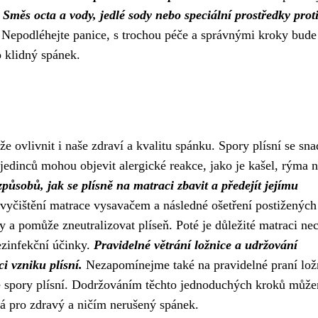
.
Směs octa a vody, jedlé sody nebo speciální prostředky prot
Nepodléhejte panice, s trochou péče a správnými kroky bude
 klidný spánek.
že ovlivnit i naše zdraví a kvalitu spánku. Spory plísní se sn
h jedinců mohou objevit alergické reakce, jako je kašel, rýma 
způsobů, jak se plísně na matraci zbavit a předejít jejímu
yčištění matrace vysavačem a následné ošetření postižených
 a pomůže zneutralizovat plíseň. Poté je důležité matraci ne
ezinfekční účinky.
Pravidelné větrání ložnice a udržování
i vzniku plísní.
Nezapomínejme také na pravidelné praní lož
né spory plísní. Dodržováním těchto jednoduchých kroků můž
čná pro zdravý a ničím nerušený spánek.