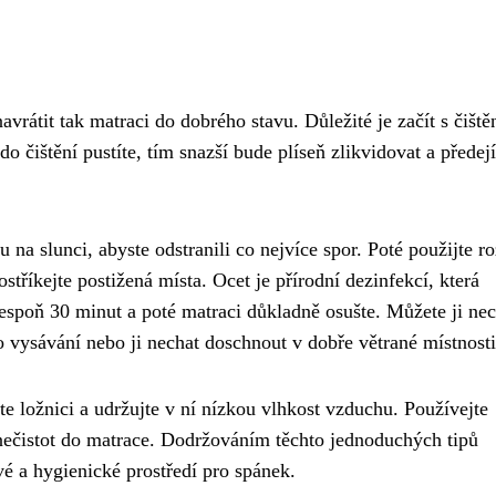
avrátit tak matraci do dobrého stavu. Důležité je začít s čišt
do čištění pustíte, tím snazší bude plíseň zlikvidovat a předejí
na slunci, abyste odstranili co nejvíce spor. Poté použijte r
tříkejte postižená místa. Ocet je přírodní dezinfekcí, která
espoň 30 minut a poté matraci důkladně osušte. Můžete ji nec
 vysávání nebo ji nechat doschnout v dobře větrané místnosti
te ložnici a udržujte v ní nízkou vlhkost vzduchu. Používejte
 nečistot do matrace. Dodržováním těchto jednoduchých tipů
avé a hygienické prostředí pro spánek.