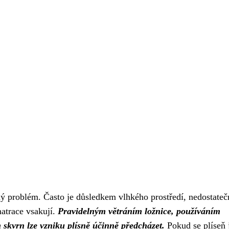
lný problém. Často je důsledkem vlhkého prostředí, nedostate
matrace vsakují.
Pravidelným větráním ložnice, používáním
skvrn lze vzniku plísně účinně předcházet.
Pokud se plíseň 