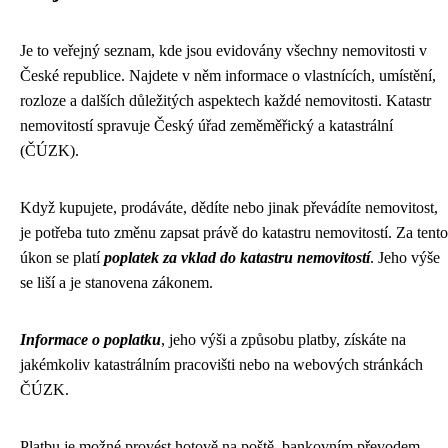
Je to veřejný seznam, kde jsou evidovány všechny nemovitosti v
České republice. Najdete v něm informace o vlastnících, umístění,
rozloze a dalších důležitých aspektech každé nemovitosti. Katastr
nemovitostí spravuje Český úřad zeměměřický a katastrální
(ČÚZK).
Když kupujete, prodáváte, dědíte nebo jinak převádíte nemovitost,
je potřeba tuto změnu zapsat právě do katastru nemovitostí. Za tento
úkon se platí
poplatek za vklad do katastru nemovitostí
. Jeho výše
se liší a je stanovena zákonem.
Informace o poplatku
, jeho výši a způsobu platby, získáte na
jakémkoliv katastrálním pracovišti nebo na webových stránkách
ČÚZK.
Platbu je možné provést hotově na poště, bankovním převodem