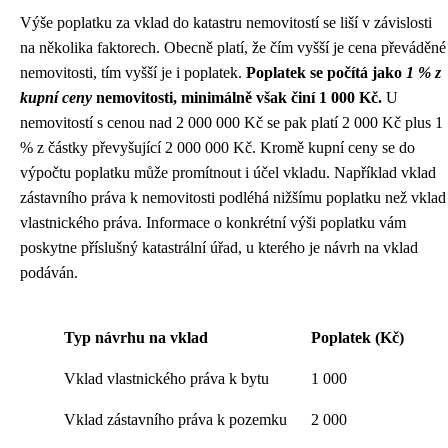
Výše poplatku za vklad do katastru nemovitostí se liší v závislosti
na několika faktorech. Obecně platí, že čím vyšší je cena převáděné
nemovitosti, tím vyšší je i poplatek.
Poplatek se počítá jako
1 % z
kupní ceny
nemovitosti, minimálně však činí 1 000 Kč.
U
nemovitostí s cenou nad 2 000 000 Kč se pak platí 2 000 Kč plus 1
% z částky převyšující 2 000 000 Kč. Kromě kupní ceny se do
výpočtu poplatku může promítnout i účel vkladu. Například vklad
zástavního práva k nemovitosti podléhá nižšímu poplatku než vklad
vlastnického práva. Informace o konkrétní výši poplatku vám
poskytne příslušný katastrální úřad, u kterého je návrh na vklad
podáván.
Typ návrhu na vklad
Poplatek (Kč)
Vklad vlastnického práva k bytu
1 000
Vklad zástavního práva k pozemku
2 000