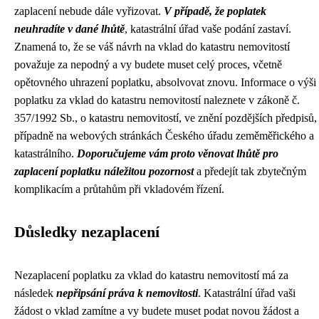
zaplacení nebude dále vyřizovat.
V případě, že poplatek
neuhradíte v dané lhůtě
, katastrální úřad vaše podání zastaví.
Znamená to, že se váš návrh na vklad do katastru nemovitostí
považuje za nepodný a vy budete muset celý proces, včetně
opětovného uhrazení poplatku, absolvovat znovu. Informace o výši
poplatku za vklad do katastru nemovitostí naleznete v zákoně č.
357/1992 Sb., o katastru nemovitostí, ve znění pozdějších předpisů,
případně na webových stránkách Českého úřadu zeměměřického a
katastrálního.
Doporučujeme vám proto věnovat lhůtě pro
zaplacení poplatku náležitou pozornost
a předejít tak zbytečným
komplikacím a průtahům při vkladovém řízení.
Důsledky nezaplacení
Nezaplacení poplatku za vklad do katastru nemovitostí má za
následek
nepřipsání práva k nemovitosti
. Katastrální úřad vaši
žádost o vklad zamítne a vy budete muset podat novou žádost a