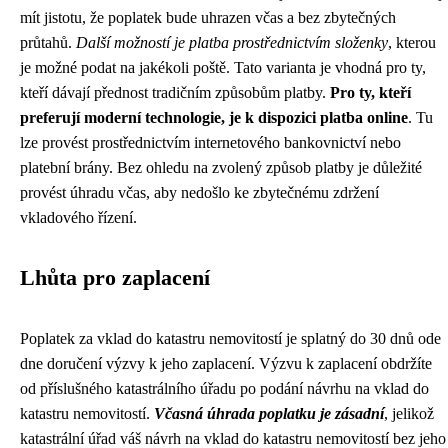
mít jistotu, že poplatek bude uhrazen včas a bez zbytečných
průtahů.
Další možností je platba prostřednictvím složenky
, kterou
je možné podat na jakékoli poště. Tato varianta je vhodná pro ty,
kteří dávají přednost tradičním způsobům platby.
Pro ty, kteří
preferují moderní technologie, je k dispozici platba online
. Tu
lze provést prostřednictvím internetového bankovnictví nebo
platební brány. Bez ohledu na zvolený způsob platby je důležité
provést úhradu včas, aby nedošlo ke zbytečnému zdržení
vkladového řízení.
Lhůta pro zaplacení
Poplatek za vklad do katastru nemovitostí je splatný do 30 dnů ode
dne doručení výzvy k jeho zaplacení. Výzvu k zaplacení obdržíte
od příslušného katastrálního úřadu po podání návrhu na vklad do
katastru nemovitostí.
Včasná úhrada poplatku je zásadní
, jelikož
katastrální úřad váš návrh na vklad do katastru nemovitostí bez jeho