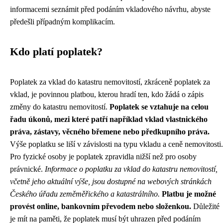
informacemi seznámit před podáním vkladového návrhu, abyste
předešli případným komplikacím.
Kdo platí poplatek?
Poplatek za vklad do katastru nemovitostí, zkráceně poplatek za
vklad, je povinnou platbou, kterou hradí ten, kdo žádá o zápis
změny do katastru nemovitostí.
Poplatek se vztahuje na celou
řadu úkonů, mezi které patří například vklad vlastnického
práva, zástavy, věcného břemene nebo předkupního práva.
Výše poplatku se liší v závislosti na typu vkladu a ceně nemovitosti.
Pro fyzické osoby je poplatek zpravidla nižší než pro osoby
právnické.
Informace o poplatku za vklad do katastru nemovitostí,
včetně jeho aktuální výše, jsou dostupné na webových stránkách
Českého úřadu zeměměřického a katastrálního.
Platbu je možné
provést online, bankovním převodem nebo složenkou.
Důležité
je mít na paměti, že poplatek musí být uhrazen před podáním