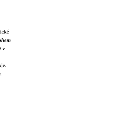
gické
rohem
i v
je.
m
á