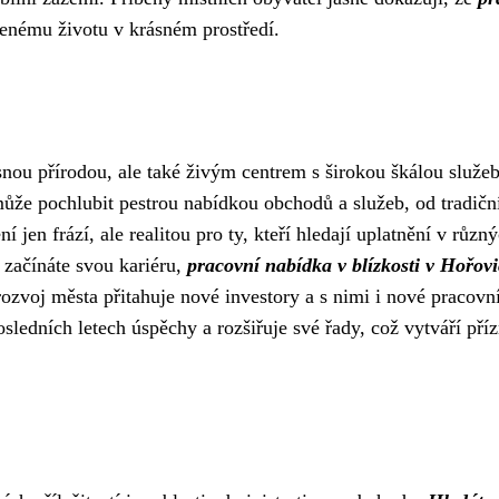
jenému životu v krásném prostředí.
snou přírodou, ale také živým centrem s širokou škálou služeb
 může pochlubit pestrou nabídkou obchodů a služeb, od tradičn
í jen frází, ale realitou pro ty, kteří hledají uplatnění v různ
 začínáte svou kariéru,
pracovní nabídka v blízkosti v Hořovi
zvoj města přitahuje nové investory a s nimi i nové pracovn
sledních letech úspěchy a rozšiřuje své řady, což vytváří pří