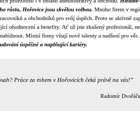
ích příležitostí i v oblasti administrativy a obchodu.
Hledáte-
ho růstu, Hořovice jsou skvělou volbou.
Mnoho firem v regi
racovníků a obchodníků pro svůj úspěch. Proto se aktivně zap
ící ohodnocení a benefity. Ať už jste zkušený profesionál, n
nabídnout. Místní firmy vítají nové talenty a nadšení pro věc.
udování úspěšné a naplňující kariéry.
osah? Práce za rohem v Hořovicích čeká právě na vás!
Radomír Dvořáč