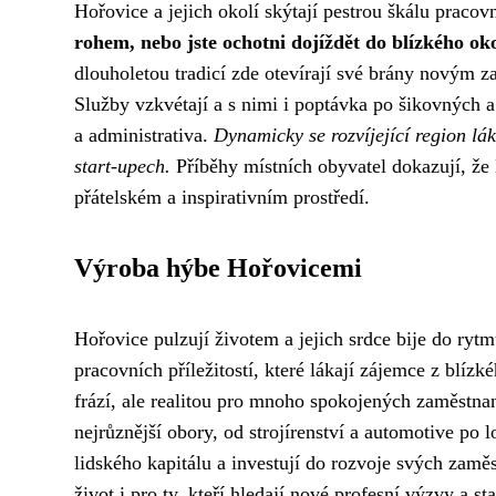
Hořovice a jejich okolí skýtají pestrou škálu pracov
rohem, nebo jste ochotni dojíždět do blízkého ok
dlouholetou tradicí zde otevírají své brány novým z
Služby vzkvétají a s nimi i poptávka po šikovných a
a administrativa.
Dynamicky se rozvíjející region lák
start-upech.
Příběhy místních obyvatel dokazují, že
přátelském a inspirativním prostředí.
Výroba hýbe Hořovicemi
Hořovice pulzují životem a jejich srdce bije do ryt
pracovních příležitostí, které lákají zájemce z blíz
frází, ale realitou pro mnoho spokojených zaměstn
nejrůznější obory, od strojírenství a automotive po l
lidského kapitálu a investují do rozvoje svých zam
život i pro ty, kteří hledají nové profesní výzvy a s