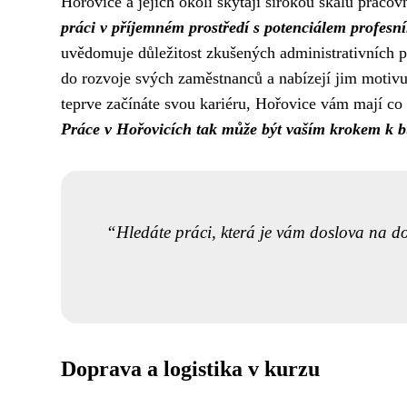
Hořovice a jejich okolí skýtají širokou škálu pracovn
práci v příjemném prostředí s potenciálem profesní
uvědomuje důležitost zkušených administrativních p
do rozvoje svých zaměstnanců a nabízejí jim motivuj
teprve začínáte svou kariéru, Hořovice vám mají co 
Práce v Hořovicích tak může být vaším krokem k b
Hledáte práci, která je vám doslova na d
Doprava a logistika v kurzu