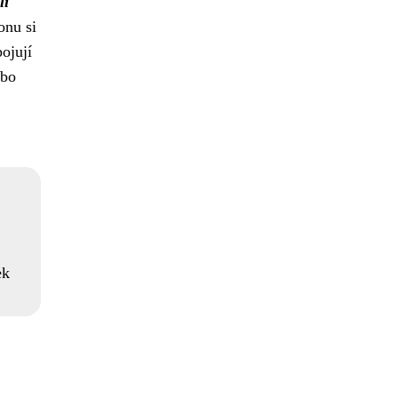
li
onu si
ojují
ebo
ek