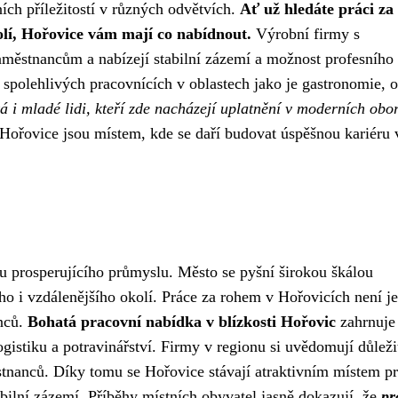
ních příležitostí v různých odvětvích.
Ať už hledáte práci za
olí, Hořovice vám mají co nabídnout.
Výrobní firmy s
aměstnancům a nabízejí stabilní zázemí a možnost profesního 
 spolehlivých pracovnících v oblastech jako je gastronomie, 
á i mladé lidi, kteří zde nacházejí uplatnění v moderních obo
 Hořovice jsou místem, kde se daří budovat úspěšnou kariéru 
mu prosperujícího průmyslu. Město se pyšní širokou škálou
kého i vzdálenějšího okolí. Práce za rohem v Hořovicích není j
anců.
Bohatá pracovní nabídka v blízkosti Hořovic
zahrnuje
ogistiku a potravinářství. Firmy v regionu si uvědomují důleži
ěstnanců. Díky tomu se Hořovice stávají atraktivním místem p
tabilní zázemí. Příběhy místních obyvatel jasně dokazují, že
pr