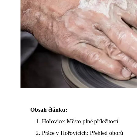
Obsah článku:
Hořovice: Město plné příležitostí
Práce v Hořovicích: Přehled oborů