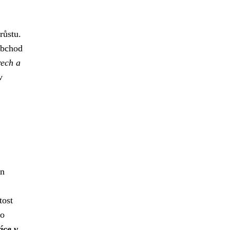
růstu.
obchod
rech a
v
en
tost
ro
áce v