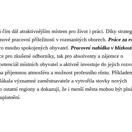
 čím dál atraktivnějším místem pro život i práci. Díky strate
 nové pracovní příležitosti v rozmanitých oborech.
Práce za 
 pro mnoho spokojených obyvatel.
Pracovní nabídka v blízkost
ice pro zkušené odborníky, tak pro absolventy a zájemce o
otenciál místních obyvatel a aktivně investuje do jejich rozvo
na příjemnou atmosféru a možnost profesního růstu. Příklade
ilákala významné zaměstnavatele a vytvořila stovky nových
ro ostatní regiony a dokazují, že i menší města mohou být pln
uplatnění.