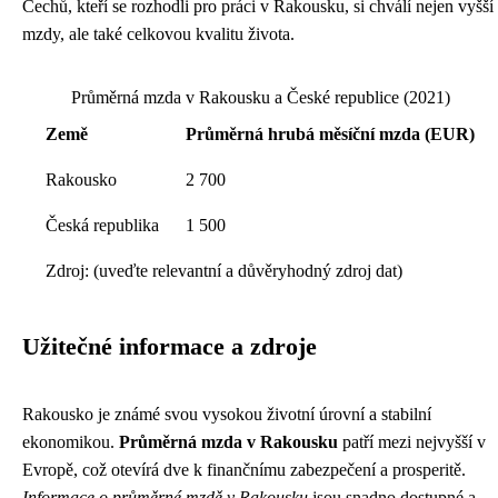
Čechů, kteří se rozhodli pro práci v Rakousku, si chválí nejen vyšší
mzdy, ale také celkovou kvalitu života.
Průměrná mzda v Rakousku a České republice (2021)
Země
Průměrná hrubá měsíční mzda (EUR)
Rakousko
2 700
Česká republika
1 500
Zdroj: (uveďte relevantní a důvěryhodný zdroj dat)
Užitečné informace a zdroje
Rakousko je známé svou vysokou životní úrovní a stabilní
ekonomikou.
Průměrná mzda v Rakousku
patří mezi nejvyšší v
Evropě, což otevírá dve k finančnímu zabezpečení a prosperitě.
Informace o průměrné mzdě v Rakousku
jsou snadno dostupné a