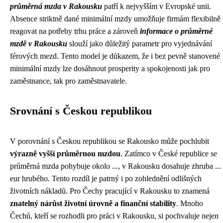
průměrná mzda v Rakousku
patří k nejvyšším v Evropské unii.
Absence striktně dané minimální mzdy umožňuje firmám flexibilně
reagovat na potřeby trhu práce a zároveň
informace o průměrné
mzdě v Rakousku
slouží jako důležitý parametr pro vyjednávání
férových mezd. Tento model je důkazem, že i bez pevně stanovené
minimální mzdy lze dosáhnout prosperity a spokojenosti jak pro
zaměstnance, tak pro zaměstnavatele.
Srovnání s Českou republikou
V porovnání s Českou republikou se Rakousko může pochlubit
výrazně vyšší průměrnou mzdou
. Zatímco v České republice se
průměrná mzda pohybuje okolo ..., v Rakousku dosahuje zhruba ...
eur hrubého. Tento rozdíl je patrný i po zohlednění odlišných
životních nákladů. Pro Čechy pracující v Rakousku to znamená
znatelný nárůst životní úrovně a finanční stability
. Mnoho
Čechů, kteří se rozhodli pro práci v Rakousku, si pochvaluje nejen