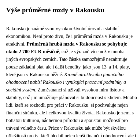
Výše průměrné mzdy v Rakousku
Rakousko je známé svou vysokou životní úrovní a stabilní
ekonomikou. Není proto divu, že i průměrná mzda v Rakousku je
atraktivní.
Průměrná hrubá mzda v Rakousku se pohybuje
okolo 2 700 EUR měsíčně
, což je výrazně více než v mnoha
jiných evropských zemích. Tato částka samozřejmě nezahrnuje
pouze základní plat, ale i další benefity, jako jsou 13. a 14. platy,
které jsou v Rakousku běžné.
Kromě atraktivního finančního
ohodnocení nabízí Rakousko i vynikající pracovní podmínky a
sociální systém.
Zaměstnanci si užívají vysokou míru jistoty a
stability, což jim umožňuje plánovat si budoucnost s klidem. Mnoho
lidí, kteří se rozhodli pro práci v Rakousku, si pochvaluje nejen
finanční stránku, ale i celkovou kvalitu života. Rakousko je zemí s
bohatou kulturou, nádhernou přírodou a spoustou možností pro
trávení volného času. Práce v Rakousku tak může být skvělou
příležitostí pro ty, kteří hledají nejen lepší finanční ohodnocení, ale i