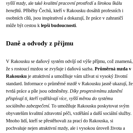
vyšší mzdy
, ale také
kvalitní pracovní prostředí
a
širokou škálu
benefitů
. Příběhy Čechů, kteří v Rakousku dosáhli profesních i
osobních cílů, jsou inspirativní a dokazují, že práce v zahraničí
může být cestou k
lepší budoucnosti
.
Daně a odvody z příjmu
V Rakousku se daňový systém odvíjí od výše příjmu, což znamená,
že s rostoucí mzdou se zvyšuje i daňová sazba.
Průměrná mzda v
Rakousku
je atraktivní a umožňuje vám užívat si vysoký životní
standard. Informace o průměrné mzdě v Rakousku jasně ukazují, že
tvrdá práce a píle jsou odměněny.
Díky progresivnímu zdanění
přispívají ti, kteří vydělávají více, vyšší měrou do systému
sociálního zabezpečení.
To umožňuje Rakousku poskytovat svým
obyvatelům kvalitní zdravotní péči, vzdělání a další sociální služby.
Mnoho lidí, kteří se přestěhovali za prací do Rakouska, si
pochvaluje nejen atraktivní mzdy, ale i vysokou úroveň života a