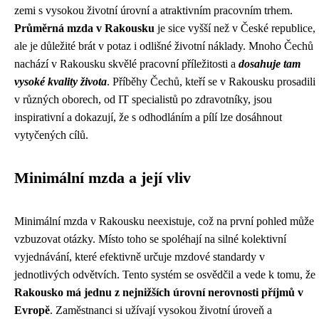
zemi s vysokou životní úrovní a atraktivním pracovním trhem.
Průměrná mzda v Rakousku
je sice vyšší než v České republice,
ale je důležité brát v potaz i odlišné životní náklady. Mnoho Čechů
nachází v Rakousku skvělé pracovní příležitosti a
dosahuje tam
vysoké kvality života
. Příběhy Čechů, kteří se v Rakousku prosadili
v různých oborech, od IT specialistů po zdravotníky, jsou
inspirativní a dokazují, že s odhodláním a pílí lze dosáhnout
vytyčených cílů.
Minimální mzda a její vliv
Minimální mzda v Rakousku neexistuje, což na první pohled může
vzbuzovat otázky. Místo toho se spoléhají na silné kolektivní
vyjednávání, které efektivně určuje mzdové standardy v
jednotlivých odvětvích. Tento systém se osvědčil a vede k tomu, že
Rakousko má jednu z nejnižších úrovní nerovnosti příjmů v
Evropě
. Zaměstnanci si užívají vysokou životní úroveň a