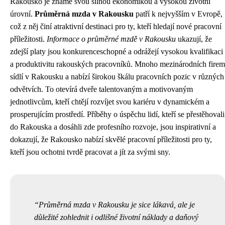
Rakousko je známé svou silnou ekonomikou a vysokou životní
úrovní.
Průměrná mzda v Rakousku
patří k nejvyšším v Evropě,
což z něj činí atraktivní destinaci pro ty, kteří hledají nové pracovní
příležitosti.
Informace o průměrné mzdě v Rakousku
ukazují, že
zdejší platy jsou konkurenceschopné a odrážejí vysokou kvalifikaci
a produktivitu rakouských pracovníků. Mnoho mezinárodních firem
sídlí v Rakousku a nabízí širokou škálu pracovních pozic v různých
odvětvích. To otevírá dveře talentovaným a motivovaným
jednotlivcům, kteří chtějí rozvíjet svou kariéru v dynamickém a
prosperujícím prostředí. Příběhy o úspěchu lidí, kteří se přestěhovali
do Rakouska a dosáhli zde profesního rozvoje, jsou inspirativní a
dokazují, že Rakousko nabízí skvělé pracovní příležitosti pro ty,
kteří jsou ochotni tvrdě pracovat a jít za svými sny.
Průměrná mzda v Rakousku je sice lákavá, ale je
důležité zohlednit i odlišné životní náklady a daňový