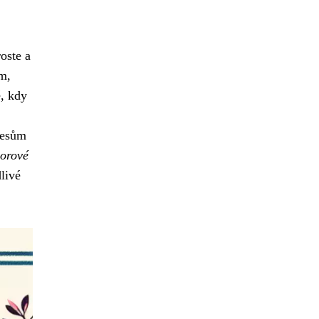
roste a
em,
ě, kdy
řesům
borové
dlivé