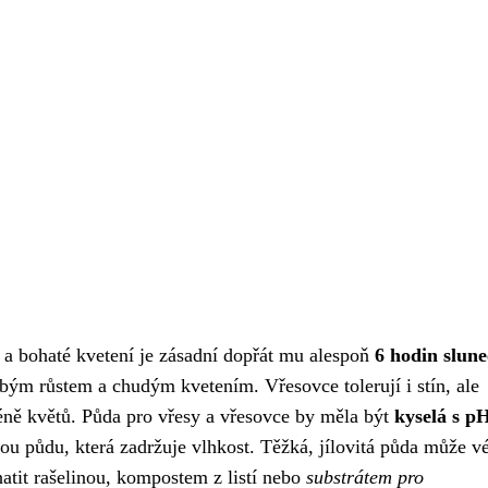
st a bohaté kvetení je zásadní dopřát mu alespoň
6 hodin slun
ým růstem a chudým kvetením. Vřesovce tolerují i stín, ale
méně květů. Půda pro vřesy a vřesovce by měla být
kyselá s p
ou půdu, která zadržuje vlhkost. Těžká, jílovitá půda může vé
tit rašelinou, kompostem z listí nebo
substrátem pro