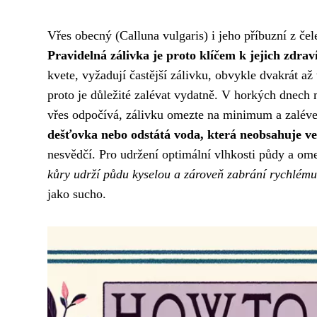
Vřes obecný (Calluna vulgaris) i jeho příbuzní z če
Pravidelná zálivka je proto klíčem k jejich zdra
kvete, vyžadují častější zálivku, obvykle dvakrát a
proto je důležité zalévat vydatně. V horkých dnech
vřes odpočívá, zálivku omezte na minimum a zaléve
dešťovka nebo odstátá voda, která neobsahuje ve
nesvědčí. Pro udržení optimální vlhkosti půdy a om
kůry udrží půdu kyselou a zároveň zabrání rychlém
jako sucho.