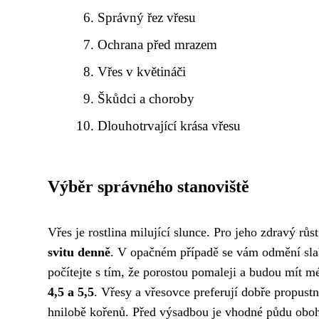
Správný řez vřesu
Ochrana před mrazem
Vřes v květináči
Škůdci a choroby
Dlouhotrvající krása vřesu
Výběr správného stanoviště
Vřes je rostlina milující slunce. Pro jeho zdravý rů
svitu denně
. V opačném případě se vám odmění slab
počítejte s tím, že porostou pomaleji a budou mít 
4,5 a 5,5
. Vřesy a vřesovce preferují dobře propustn
hnilobě kořenů. Před výsadbou je vhodné půdu oboha