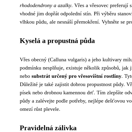
rhododendrony a azalky
. Vřes a vřesovec preferují s
vhodné jim dopřát odpolední stín. Při výběru stanovi
vlhkou půdu, ale nesnáší přemokření. Vyhněte se pro
Kyselá a propustná půda
Vřes obecný (Calluna vulgaris) a jeho kultivary mil
podmínku nesplňuje, existuje několik způsobů, jak 
nebo
substrát určený pro vřesovištní rostliny
. Ty
Důležité je také zajistit dobrou propustnost půdy. 
písek nebo drobnou kamennou drť. Tím zlepšíte odvo
půdy a zalévejte podle potřeby, nejlépe dešťovou v
omezí růst plevele.
Pravidelná zálivka