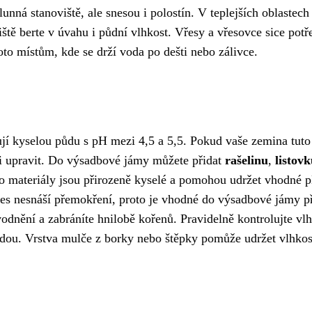
lunná stanoviště, ale snesou i polostín. V teplejších oblastech 
ště berte v úvahu i půdní vlhkost. Vřesy a vřesovce sice potř
to místům, kde se drží voda po dešti nebo zálivce.
ují kyselou půdu s pH mezi 4,5 a 5,5. Pokud vaše zemina tuto
ji upravit. Do výsadbové jámy můžete přidat
rašelinu
,
listov
to materiály jsou přirozeně kyselé a pomohou udržet vhodné 
Vřes nesnáší přemokření, proto je vhodné do výsadbové jámy př
dnění a zabráníte hnilobě kořenů. Pravidelně kontrolujte vlh
odou. Vrstva mulče z borky nebo štěpky pomůže udržet vlhkos