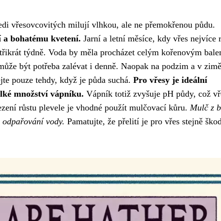
ledi vřesovcovitých milují vlhkou, ale ne přemokřenou půdu.
ví a bohatému kvetení.
Jarní a letní měsíce, kdy vřes nejvíce 
ž třikrát týdně. Voda by měla procházet celým kořenovým bal
 může být potřeba zalévat i denně. Naopak na podzim a v zim
jte pouze tehdy, když je půda suchá.
Pro vřesy je ideální
lké množství vápníku.
Vápník totiž zvyšuje pH půdy, což v
ezení růstu plevele je vhodné použít mulčovací kůru.
Mulč z 
u odpařování vody.
Pamatujte, že přelití je pro vřes stejně ško