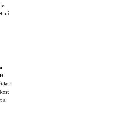
je
ebují
ku
pH.
idat i
kost
t a