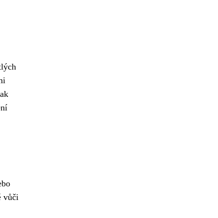
tlých
mi
pak
ění
ebo
é vůči