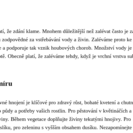
atí, že zdání klame. Mnohem důležitější než zalévat často je z
u zodpovědné za vstřebávání vody a živin. Zaléváme proto ke
je a podporuje tak vznik houbových chorob. Množství vody je
otě. Obecně platí, že zaléváme tehdy, když je vrchní vrstva su
míru
vné hnojení je klíčové pro zdravý růst, bohaté kvetení a chut
p půdy a potřeby vašich rostlin. Pro pěstování v květináčích a
iviny. Během vegetace doplňujte živiny tekutými hnojivy. Pro
aslíku, pro zeleninu s vyšším obsahem dusíku. Nezapomínejte