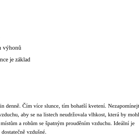
u
ch výhonů
nce je základ
din denně. Čím více slunce, tím bohatší kvetení. Nezapomínejt
vzduchu, aby se na listech neudržovala vlhkost, která by mohl
místům a rohům se špatným prouděním vzduchu. Ideální je
ň dostatečně vzdušné.