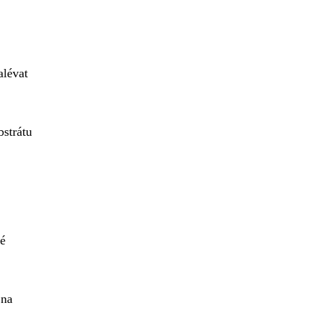
alévat
bstrátu
né
 na