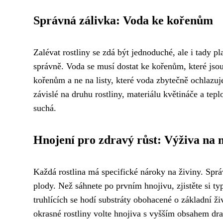
Správná zálivka: Voda ke kořenům
Zalévat rostliny se zdá být jednoduché, ale i tady pl
správně. Voda se musí dostat ke kořenům, které jso
kořenům a ne na listy, které voda zbytečně ochlazu
závislé na druhu rostliny, materiálu květináče a tepl
suchá.
Hnojení pro zdravý růst: Výživa na 
Každá rostlina má specifické nároky na živiny. Sprá
plody. Než sáhnete po prvním hnojivu, zjistěte si ty
truhlících se hodí substráty obohacené o základní ž
okrasné rostliny volte hnojiva s vyšším obsahem dr