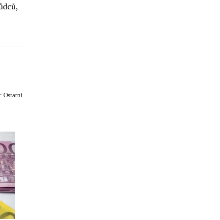
kůdců,
e:
Ostatní