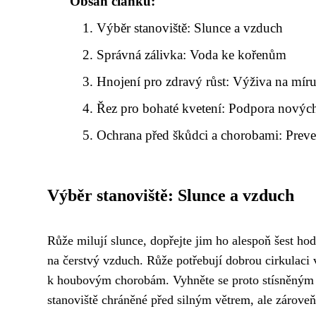
Obsah článku:
Výběr stanoviště: Slunce a vzduch
Správná zálivka: Voda ke kořenům
Hnojení pro zdravý růst: Výživa na mír
Řez pro bohaté kvetení: Podpora nový
Ochrana před škůdci a chorobami: Preve
Výběr stanoviště: Slunce a vzduch
Růže milují slunce, dopřejte jim ho alespoň šest ho
na čerstvý vzduch. Růže potřebují dobrou cirkulaci 
k houbovým chorobám. Vyhněte se proto stísněným 
stanoviště chráněné před silným větrem, ale zárove