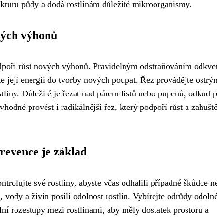
rukturu půdy a dodá rostlinám důležité mikroorganismy.
vých výhonů
podpoří růst nových výhonů. Pravidelným odstraňováním odkve
te její energii do tvorby nových poupat. Řez provádějte ostrý
tliny. Důležité je řezat nad párem listů nebo pupenů, odkud 
hodné provést i radikálnější řez, který podpoří růst a zahušt
revence je základ
trolujte své rostliny, abyste včas odhalili případné škůdce n
, vody a živin posílí odolnost rostlin. Vybírejte odrůdy odoln
ní rozestupy mezi rostlinami, aby měly dostatek prostoru a