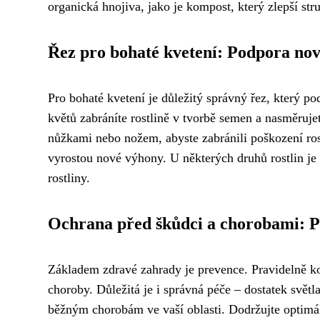
organická hnojiva, jako je kompost, který zlepší st
Řez pro bohaté kvetení: Podpora no
Pro bohaté kvetení je důležitý správný řez, který 
květů zabráníte rostlině v tvorbě semen a nasměruje
nůžkami nebo nožem, abyste zabránili poškození ros
vyrostou nové výhony. U některých druhů rostlin je v
rostliny.
Ochrana před škůdci a chorobami: P
Základem zdravé zahrady je prevence. Pravidelně kon
choroby. Důležitá je i správná péče – dostatek světla
běžným chorobám ve vaší oblasti. Dodržujte optimál