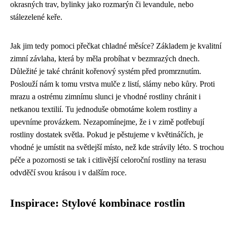
okrasných trav, bylinky jako rozmarýn či levandule, nebo
stálezelené keře.
Jak jim tedy pomoci přečkat chladné měsíce? Základem je kvalitní
zimní závlaha, která by měla probíhat v bezmrazých dnech.
Důležité je také chránit kořenový systém před promrznutím.
Poslouží nám k tomu vrstva mulče z listí, slámy nebo kůry. Proti
mrazu a ostrému zimnímu slunci je vhodné rostliny chránit i
netkanou textilií. Tu jednoduše obmotáme kolem rostliny a
upevníme provázkem. Nezapomínejme, že i v zimě potřebují
rostliny dostatek světla. Pokud je pěstujeme v květináčích, je
vhodné je umístit na světlejší místo, než kde strávily léto. S trochou
péče a pozornosti se tak i citlivější celoroční rostliny na terasu
odvděčí svou krásou i v dalším roce.
Inspirace: Stylové kombinace rostlin