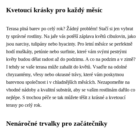
Kvetoucí krásky pro každý měsíc
Terasa plná barev po celý rok? Žádný problém! Stačí si jen vybrat
ty správné rostliny. Na jaře vás potěší záplava květů cibulovin, jako
jsou narcisy, tulipány nebo hyacinty. Pro letní měsíce se perfektně
hodí muškáty, petúnie nebo surfinie, které vám svými pestrými
květy budou dělat radost až do podzimu. A co na podzim a v zimě?
I tehdy se vaše terasa může zahalit do květů. Vsaďte na odolné
chryzantémy, vřesy nebo okrasné trávy, které vám poskytnou
barevnou společnost i v chladnějších měsících. Nezapomeňte na
vhodné nádoby a kvalitní substrát, aby se vašim rostlinám dařilo co
nejlépe. S trochou péče se tak můžete těšit z krásné a kvetoucí
terasy po celý rok.
Nenáročné trvalky pro začátečníky