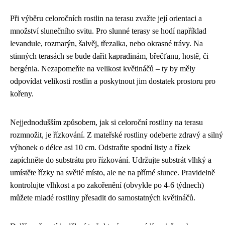
Při výběru celoročních rostlin na terasu zvažte její orientaci a
množství slunečního svitu. Pro slunné terasy se hodí například
levandule, rozmarýn, šalvěj, třezalka, nebo okrasné trávy. Na
stinných terasách se bude dařit kapradinám, břečťanu, hostě, či
bergénia. Nezapomeňte na velikost květináčů – ty by měly
odpovídat velikosti rostlin a poskytnout jim dostatek prostoru pro
kořeny.
Nejjednodušším způsobem, jak si celoroční rostliny na terasu
rozmnožit, je řízkování. Z mateřské rostliny odeberte zdravý a silný
výhonek o délce asi 10 cm. Odstraňte spodní listy a řízek
zapíchněte do substrátu pro řízkování. Udržujte substrát vlhký a
umístěte řízky na světlé místo, ale ne na přímé slunce. Pravidelně
kontrolujte vlhkost a po zakořenění (obvykle po 4-6 týdnech)
můžete mladé rostliny přesadit do samostatných květináčů.