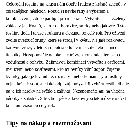
Celoroční rostliny na terasu nám dopřejí radost z krásné zeleně i v
chladnějších měsících. Pokud si nevíte rady s výběrem a
kombinacemi, zde je pár tipů pro inspiraci. Vytvořte si stálezelený
základ z jehličnanů, jako jsou borovice, smrky nebo jalovce. Tyto
rostliny dodají terase strukturu a eleganci po celý rok. Pro oživení
zvolte kvetoucí druhy, které se střídají v květu. Na jaře rozkvetou
barevné vřesy, v létě zase potěší odolné muškáty nebo sluneční
třapatky. Nezapomeňte na okrasné trávy, které dodají terase na
vzdušnosti a pohybu. Zajímavou kombinaci vytvoříte s ostřicemi,
metlicemi nebo kostřavami. Pro milovníky vůní doporučujeme
bylinky, jako je levandule, rozmarýn nebo tymián. Tyto rostliny
nejen krásně voní, ale také odpuzují hmyz. Při výběru rostlin dbejte
na jejich nároky na světlo a zálivku. Nezapomeňte ani na vhodné
nádoby a substrát. S trochou péče a kreativity si tak můžete užívat
krásnou terasu po celý rok.
Tipy na nákup a rozmnožování