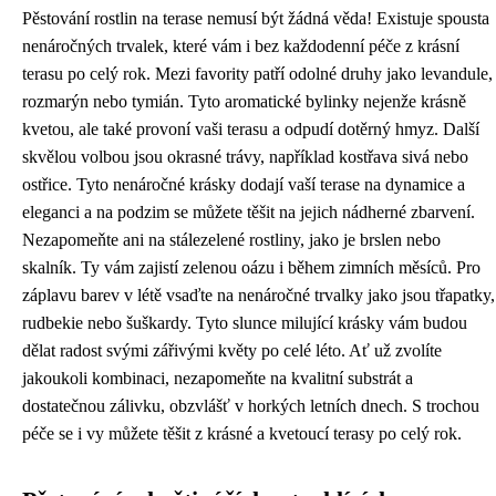
Pěstování rostlin na terase nemusí být žádná věda! Existuje spousta
nenáročných trvalek, které vám i bez každodenní péče z krásní
terasu po celý rok. Mezi favority patří odolné druhy jako levandule,
rozmarýn nebo tymián. Tyto aromatické bylinky nejenže krásně
kvetou, ale také provoní vaši terasu a odpudí dotěrný hmyz. Další
skvělou volbou jsou okrasné trávy, například kostřava sivá nebo
ostřice. Tyto nenáročné krásky dodají vaší terase na dynamice a
eleganci a na podzim se můžete těšit na jejich nádherné zbarvení.
Nezapomeňte ani na stálezelené rostliny, jako je brslen nebo
skalník. Ty vám zajistí zelenou oázu i během zimních měsíců. Pro
záplavu barev v létě vsaďte na nenáročné trvalky jako jsou třapatky,
rudbekie nebo šuškardy. Tyto slunce milující krásky vám budou
dělat radost svými zářivými květy po celé léto. Ať už zvolíte
jakoukoli kombinaci, nezapomeňte na kvalitní substrát a
dostatečnou zálivku, obzvlášť v horkých letních dnech. S trochou
péče se i vy můžete těšit z krásné a kvetoucí terasy po celý rok.