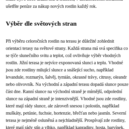
ušetříte peníze za nákup nových rostlin každý rok.
Výběr dle světových stran
Při výběru celoročních rostlin na terasu je důležité zohlednit
orientaci terasy na světové strany. Každá strana má svá specifika co
se týče slunečního svitu a teplot, což ovlivňuje výběr vhodných
rostlin. Jižní terasa je nejvíce exponovaná slunci a teplu. Vhodné
jsou zde rostliny milující slunce a snášející sucho, například
levandule, rozmarýn, šalvěj, tymián, okrasné trávy, citrusy, oleandr
nebo olivovník. Na východní a západní terasu dopadá slunce pouze
část dne. Ranní slunce na východní straně je mírnější, odpolední
slunce na západní straně je intenzivnější. Vhodné jsou zde rostliny,
které mají rády slunce, ale zároveň snesou i polostín, například
muškáty, petúnie, fuchsie, hortenzie, břečťan nebo jasmín. Severní
terasa je nejméně osluněná a nejchladnější. Prospívají zde rostliny,
které mají rády stín a vlhko, například kapradiny, hosta, barvínek,