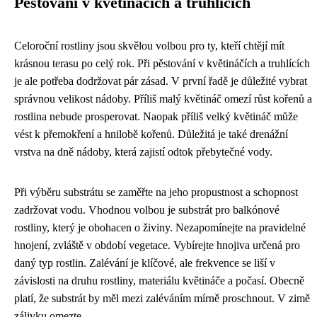
Pěstování v květináčích a truhlících
Celoroční rostliny jsou skvělou volbou pro ty, kteří chtějí mít
krásnou terasu po celý rok. Při pěstování v květináčích a truhlících
je ale potřeba dodržovat pár zásad. V první řadě je důležité vybrat
správnou velikost nádoby. Příliš malý květináč omezí růst kořenů a
rostlina nebude prosperovat. Naopak příliš velký květináč může
vést k přemokření a hnilobě kořenů. Důležitá je také drenážní
vrstva na dně nádoby, která zajistí odtok přebytečné vody.
Při výběru substrátu se zaměřte na jeho propustnost a schopnost
zadržovat vodu. Vhodnou volbou je substrát pro balkónové
rostliny, který je obohacen o živiny. Nezapomínejte na pravidelné
hnojení, zvláště v období vegetace. Vybírejte hnojiva určená pro
daný typ rostlin. Zalévání je klíčové, ale frekvence se liší v
závislosti na druhu rostliny, materiálu květináče a počasí. Obecně
platí, že substrát by měl mezi zaléváním mírně proschnout. V zimě
zálivku omezte.