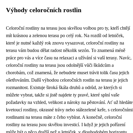
Výhody celoročních rostlin
Celoroční rostliny na terasu jsou skvělou volbou pro ty, kteří chtějí
mít krásnou a zelenou terasu po celý rok. Na rozdíl od letniček,
které je nutné každý rok znovu vysazovat, celoroční rostliny na
terasu vám budou dělat radost několik sezón. To znamená méně
práce pro vás a více času na relaxaci a užívání si vaší terasy. Navíc,
celoroční rostliny na terasu jsou odolnější vůči škůdcům a
chorobám, což znamená, že nebudete muset trávit tolik času jejich
ošetřováním. Další výhodou celoročních rostlin na terasu je jejich
rozmanitost. Existuje široká škála druhů a odrůd, ze kterých si
můžete vybrat, takže si jistě najdete ty pravé, které splní vaše
požadavky na vzhled, velikost a nároky na pěstování. Ať už hledáte
kvetoucí rostliny, okrasné trávy nebo stálezelené keře, s celoročními
rostlinami na terasu máte z čeho vybírat. A konečně, celoroční
rostliny na terasu jsou skvělou investicí. I když je jejich pořízení
může být o něco dražší než u letniček, v dlouhodobém horizontu