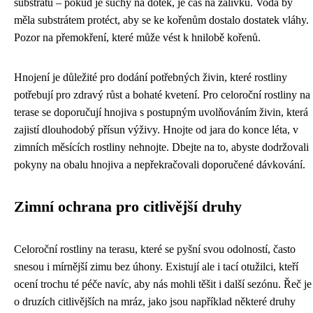
substrátu – pokud je suchý na dotek, je čas na zálivku. Voda by
měla substrátem protéct, aby se ke kořenům dostalo dostatek vláhy.
Pozor na přemokření, které může vést k hnilobě kořenů.
Hnojení je důležité pro dodání potřebných živin, které rostliny
potřebují pro zdravý růst a bohaté kvetení. Pro celoroční rostliny na
terase se doporučují hnojiva s postupným uvolňováním živin, která
zajistí dlouhodobý přísun výživy. Hnojte od jara do konce léta, v
zimních měsících rostliny nehnojte. Dbejte na to, abyste dodržovali
pokyny na obalu hnojiva a nepřekračovali doporučené dávkování.
Zimní ochrana pro citlivější druhy
Celoroční rostliny na terasu, které se pyšní svou odolností, často
snesou i mírnější zimu bez úhony. Existují ale i tací otužilci, kteří
ocení trochu té péče navíc, aby nás mohli těšit i další sezónu. Řeč je
o druzích citlivějších na mráz, jako jsou například některé druhy