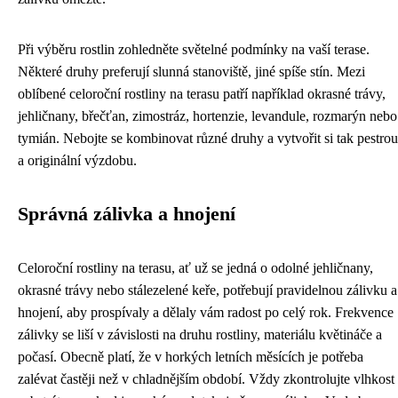
Při výběru rostlin zohledněte světelné podmínky na vaší terase.
Některé druhy preferují slunná stanoviště, jiné spíše stín. Mezi
oblíbené celoroční rostliny na terasu patří například okrasné trávy,
jehličnany, břečťan, zimostráz, hortenzie, levandule, rozmarýn nebo
tymián. Nebojte se kombinovat různé druhy a vytvořit si tak pestrou
a originální výzdobu.
Správná zálivka a hnojení
Celoroční rostliny na terasu, ať už se jedná o odolné jehličnany,
okrasné trávy nebo stálezelené keře, potřebují pravidelnou zálivku a
hnojení, aby prospívaly a dělaly vám radost po celý rok. Frekvence
zálivky se liší v závislosti na druhu rostliny, materiálu květináče a
počasí. Obecně platí, že v horkých letních měsících je potřeba
zalévat častěji než v chladnějším období. Vždy zkontrolujte vlhkost