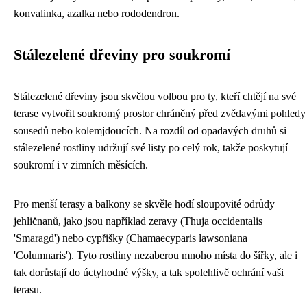
konvalinka, azalka nebo rododendron.
Stálezelené dřeviny pro soukromí
Stálezelené dřeviny jsou skvělou volbou pro ty, kteří chtějí na své
terase vytvořit soukromý prostor chráněný před zvědavými pohledy
sousedů nebo kolemjdoucích. Na rozdíl od opadavých druhů si
stálezelené rostliny udržují své listy po celý rok, takže poskytují
soukromí i v zimních měsících.
Pro menší terasy a balkony se skvěle hodí sloupovité odrůdy
jehličnanů, jako jsou například zeravy (Thuja occidentalis
'Smaragd') nebo cypřišky (Chamaecyparis lawsoniana
'Columnaris'). Tyto rostliny nezaberou mnoho místa do šířky, ale i
tak dorůstají do úctyhodné výšky, a tak spolehlivě ochrání vaši
terasu.