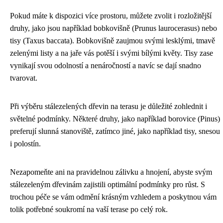
Pokud máte k dispozici více prostoru, můžete zvolit i rozložitější
druhy, jako jsou například bobkovišně (Prunus laurocerasus) nebo
tisy (Taxus baccata). Bobkovišně zaujmou svými lesklými, tmavě
zelenými listy a na jaře vás potěší i svými bílými květy. Tisy zase
vynikají svou odolností a nenáročností a navíc se dají snadno
tvarovat.
Při výběru stálezelených dřevin na terasu je důležité zohlednit i
světelné podmínky. Některé druhy, jako například borovice (Pinus)
preferují slunná stanoviště, zatímco jiné, jako například tisy, snesou
i polostín.
Nezapomeňte ani na pravidelnou zálivku a hnojení, abyste svým
stálezeleným dřevinám zajistili optimální podmínky pro růst. S
trochou péče se vám odmění krásným vzhledem a poskytnou vám
tolik potřebné soukromí na vaší terase po celý rok.