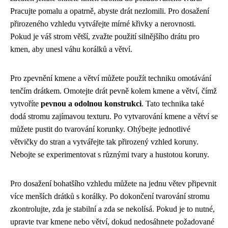
Pracujte pomalu a opatrně, abyste drát nezlomili. Pro dosažení
přirozeného vzhledu vytvářejte mírné křivky a nerovnosti.
Pokud je váš strom větší, zvažte použití silnějšího drátu pro
kmen, aby unesl váhu korálků a větví.
Pro zpevnění kmene a větví můžete použít techniku omotávání
tenčím drátkem. Omotejte drát pevně kolem kmene a větví, čímž
vytvoříte
pevnou a odolnou konstrukci
. Tato technika také
dodá stromu zajímavou texturu. Po vytvarování kmene a větví se
můžete pustit do tvarování korunky. Ohýbejte jednotlivé
větvičky do stran a vytvářejte tak přirozený vzhled koruny.
Nebojte se experimentovat s různými tvary a hustotou koruny.
Pro dosažení bohatšího vzhledu můžete na jednu větev připevnit
více menších drátků s korálky. Po dokončení tvarování stromu
zkontrolujte, zda je stabilní a zda se nekolísá. Pokud je to nutné,
upravte tvar kmene nebo větví, dokud nedosáhnete požadované