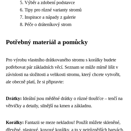
Výběr a zdobení podstavce
Tipy pro různé varianty stromů
Inspirace a nápady z galerie
Péče o dráteníkový strom
Potřebný materiál a pomůcky
Pro výrobu vlastního drátkovaného stromu s korálky budete
potřebovat pár základních věcí. Seznam se může mírně lišit v
závislosti na složitosti a velikosti stromu, který chcete vytvořit,
ale obecně platí, že si připravte:
Drátky:
Ideální jsou měděné drátky o různé tloušťce – tenčí na
větvičky a detaily, silnější na kmen a základnu.
Korálky:
Fantazii se meze nekladou! Použít můžete skleněné,
dřevěné, plastové, kovové korálky, a to v nejrůznějších barvách,