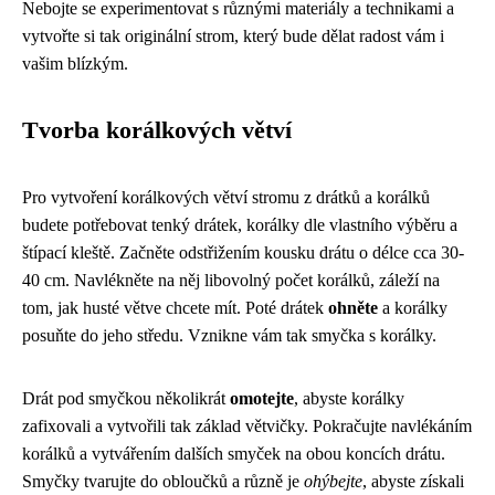
Nebojte se experimentovat s různými materiály a technikami a
vytvořte si tak originální strom, který bude dělat radost vám i
vašim blízkým.
Tvorba korálkových větví
Pro vytvoření korálkových větví stromu z drátků a korálků
budete potřebovat tenký drátek, korálky dle vlastního výběru a
štípací kleště. Začněte odstřižením kousku drátu o délce cca 30-
40 cm. Navlékněte na něj libovolný počet korálků, záleží na
tom, jak husté větve chcete mít. Poté drátek
ohněte
a korálky
posuňte do jeho středu. Vznikne vám tak smyčka s korálky.
Drát pod smyčkou několikrát
omotejte
, abyste korálky
zafixovali a vytvořili tak základ větvičky. Pokračujte navlékáním
korálků a vytvářením dalších smyček na obou koncích drátu.
Smyčky tvarujte do obloučků a různě je
ohýbejte
, abyste získali