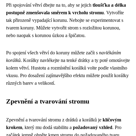
Při spojování větví dbejte na to, aby se jejich
tloušťka a délka
postupně zmenšovala směrem k vrcholu stromu
. Vytvoříte
tak přirozeně vypadající korunu. Nebojte se experimentovat s
tvarem koruny. Můžete vytvořit strom s rozložitou korunou,
nebo naopak s korunou úzkou a špičatou.
Po spojení všech větví do koruny můžete začít s
navlékáním
korálků
. Korálky navlékejte na tenké drátky a ty poté omotávejte
kolem větví. Hustotu a rozmístění korálků volte podle vlastního
vkusu. Pro dosažení zajímavějšího efektu můžete použít korálky
různých barev a velikostí.
Zpevnění a tvarování stromu
Zpevnění a tvarování stromu z drátků a korálků je
klíčovým
krokem
, který mu dodá stabilitu a
požadovaný vzhled
. Pro
začátek jemně ohněte kmen stromu do požadovaného tvaru.