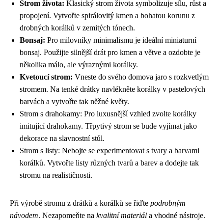
Strom života:
Klasický strom života symbolizuje sílu, růst a
propojení. Vytvořte spirálovitý kmen a bohatou korunu z
drobných korálků v zemitých tónech.
Bonsaj:
Pro milovníky minimalismu je ideální miniaturní
bonsaj. Použijte silnější drát pro kmen a větve a ozdobte je
několika málo, ale výraznými korálky.
Kvetoucí strom:
Vneste do svého domova jaro s rozkvetlým
stromem. Na tenké drátky navlékněte korálky v pastelových
barvách a vytvořte tak něžné květy.
Strom s drahokamy: Pro luxusnější vzhled zvolte korálky
imitující drahokamy. Třpytivý strom se bude vyjímat jako
dekorace na slavnostní stůl.
Strom s listy: Nebojte se experimentovat s tvary a barvami
korálků. Vytvořte listy různých tvarů a barev a dodejte tak
stromu na realističnosti.
Při výrobě stromu z drátků a korálků se řiďte
podrobným
návodem
. Nezapomeňte na
kvalitní materiál
a vhodné nástroje.