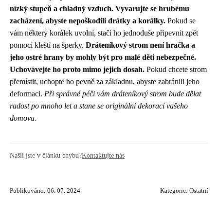
nízký stupeň a chladný vzduch. Vyvarujte se hrubému
zacházení, abyste nepoškodili drátky a korálky.
Pokud se
vám některý korálek uvolní, stačí ho jednoduše připevnit zpět
pomocí kleští na šperky.
Dráteníkový strom není hračka a
jeho ostré hrany by mohly být pro malé děti nebezpečné.
Uchovávejte ho proto mimo jejich dosah.
Pokud chcete strom
přemístit, uchopte ho pevně za základnu, abyste zabránili jeho
deformaci.
Při správné péči vám dráteníkový strom bude dělat
radost po mnoho let a stane se originální dekorací vašeho
domova.
Našli jste v článku chybu?
Kontaktujte nás
Publikováno: 06. 07. 2024
Kategorie:
Ostatní