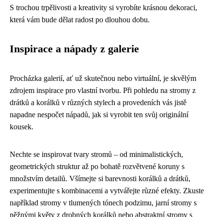
S trochou trpělivosti a kreativity si vyrobíte krásnou dekoraci,
která vám bude dělat radost po dlouhou dobu.
Inspirace a nápady z galerie
Procházka galerií, ať už skutečnou nebo virtuální, je skvělým
zdrojem inspirace pro vlastní tvorbu. Při pohledu na stromy z
drátků a korálků v různých stylech a provedeních vás jistě
napadne nespočet nápadů, jak si vyrobit ten svůj originální
kousek.
Nechte se inspirovat tvary stromů – od minimalistických,
geometrických struktur až po bohatě rozvětvené koruny s
množstvím detailů. Všímejte si barevnosti korálků a drátků,
experimentujte s kombinacemi a vytvářejte různé efekty. Zkuste
například stromy v tlumených tónech podzimu, jarní stromy s
něžnými květy z drobných korálků nebo abstraktní stromy s