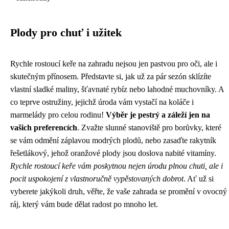
Plody pro chuť i užitek
Rychle rostoucí keře na zahradu nejsou jen pastvou pro oči, ale i
skutečným přínosem. Představte si, jak už za pár sezón sklízíte
vlastní sladké maliny, šťavnaté rybíz nebo lahodné muchovníky. A
co teprve ostružiny, jejichž úroda vám vystačí na koláče i
marmelády pro celou rodinu!
Výběr je pestrý a záleží jen na
vašich preferencích
. Zvažte slunné stanoviště pro borůvky, které
se vám odmění záplavou modrých plodů, nebo zasaďte rakytník
řešetlákový, jehož oranžové plody jsou doslova nabité vitamíny.
Rychle rostoucí keře vám poskytnou nejen úrodu plnou chuti, ale i
pocit uspokojení z vlastnoručně vypěstovaných dobrot
. Ať už si
vyberete jakýkoli druh, věřte, že vaše zahrada se promění v ovocný
ráj, který vám bude dělat radost po mnoho let.