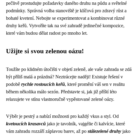
pečlivě prostudujte požadavky daného druhu na půdu a světelné
podmínky. Správná volba stanoviště je klíčová pro zdravý růst a
bohaté kvetení. Nebojte se experimentovat a kombinovat různé
druhy keřů. Vytvoříte tak na své zahradě jedinečné kompozice,
které vám budou dělat radost po mnoho let.
Užijte si svou zelenou oázu!
Toužíte po klidném útočišti v objetí zeleně, ale vaše zahrada se zdá
být příliš malá a prázdná? Neztrácejte naději! Existuje řešení v
podobě
rychle rostoucích keřů
, které promění váš sen v realitu
během několika málo sezón. Představte si, jak již příští léto
relaxujete ve stínu vlastnoručně vypěstované zelené oázy.
Výběr je pestrý a nabízí možnosti pro každý vkus a styl. Od
kvetoucích krasavců
jako je tavolník, vajgélie či kalvície, které
vám zahradu rozzáří záplavou barev, až po
stálezelené druhy
jako