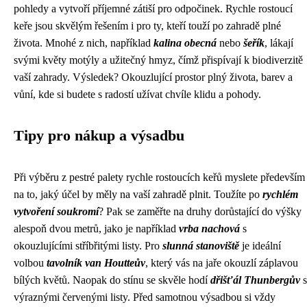
pohledy a vytvoří příjemné zátiší pro odpočinek. Rychle rostoucí
keře jsou skvělým řešením i pro ty, kteří touží po zahradě plné
života. Mnohé z nich, například
kalina obecná
nebo
šeřík
, lákají
svými květy motýly a užitečný hmyz, čímž přispívají k biodiverzitě
vaší zahrady. Výsledek? Okouzlující prostor plný života, barev a
vůní, kde si budete s radostí užívat chvíle klidu a pohody.
Tipy pro nákup a výsadbu
Při výběru z pestré palety rychle rostoucích keřů myslete především
na to, jaký účel by měly na vaší zahradě plnit. Toužíte po
rychlém
vytvoření soukromí
? Pak se zaměřte na druhy dorůstající do výšky
alespoň dvou metrů, jako je například
vrba nachová
s
okouzlujícími stříbřitými listy. Pro
slunná stanoviště
je ideální
volbou
tavolník van Houtteův
, který vás na jaře okouzlí záplavou
bílých květů. Naopak do stínu se skvěle hodí
dřišťál Thunbergův
s
výraznými červenými listy. Před samotnou výsadbou si vždy