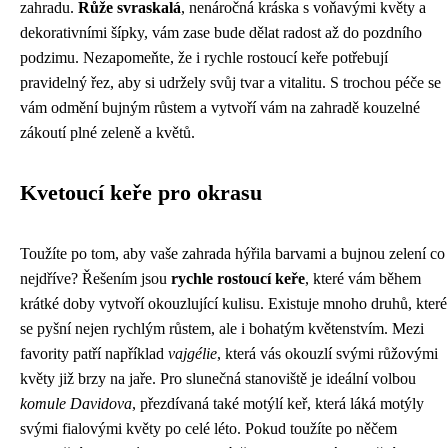
zahradu.
Růže svraskalá
, nenáročná kráska s voňavými květy a
dekorativními šípky, vám zase bude dělat radost až do pozdního
podzimu. Nezapomeňte, že i rychle rostoucí keře potřebují
pravidelný řez, aby si udržely svůj tvar a vitalitu. S trochou péče se
vám odmění bujným růstem a vytvoří vám na zahradě kouzelné
zákoutí plné zeleně a květů.
Kvetoucí keře pro okrasu
Toužíte po tom, aby vaše zahrada hýřila barvami a bujnou zelení co
nejdříve? Řešením jsou
rychle rostoucí keře
, které vám během
krátké doby vytvoří okouzlující kulisu. Existuje mnoho druhů, které
se pyšní nejen rychlým růstem, ale i bohatým květenstvím. Mezi
favority patří například
vajgélie
, která vás okouzlí svými růžovými
květy již brzy na jaře. Pro slunečná stanoviště je ideální volbou
komule Davidova
, přezdívaná také motýlí keř, která láká motýly
svými fialovými květy po celé léto. Pokud toužíte po něčem