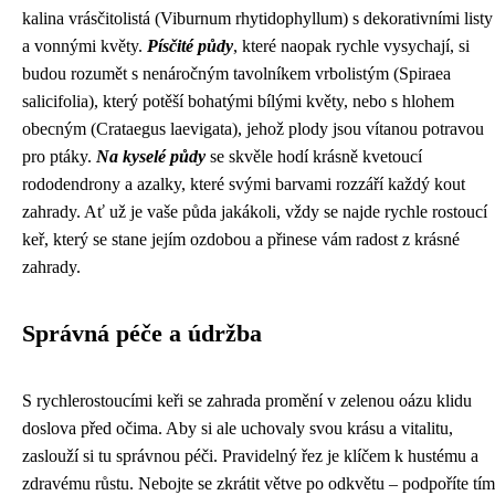
kalina vrásčitolistá (Viburnum rhytidophyllum) s dekorativními listy
a vonnými květy.
Písčité půdy
, které naopak rychle vysychají, si
budou rozumět s nenáročným tavolníkem vrbolistým (Spiraea
salicifolia), který potěší bohatými bílými květy, nebo s hlohem
obecným (Crataegus laevigata), jehož plody jsou vítanou potravou
pro ptáky.
Na kyselé půdy
se skvěle hodí krásně kvetoucí
rododendrony a azalky, které svými barvami rozzáří každý kout
zahrady. Ať už je vaše půda jakákoli, vždy se najde rychle rostoucí
keř, který se stane jejím ozdobou a přinese vám radost z krásné
zahrady.
Správná péče a údržba
S rychlerostoucími keři se zahrada promění v zelenou oázu klidu
doslova před očima. Aby si ale uchovaly svou krásu a vitalitu,
zaslouží si tu správnou péči. Pravidelný řez je klíčem k hustému a
zdravému růstu. Nebojte se zkrátit větve po odkvětu – podpoříte tím