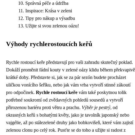
Správná péče a údržba
Inspirace: Krása v zeleni
Tipy pro nákup a výsadbu
Užijte si svou zelenou oázu!
Výhody rychlerostoucích keřů
Rychle rostoucí keře představují pro vaši zahradu skutečný poklad.
Dokáží proměnit fádní kouty v zelené oázy klidu během překvapivě
krátké doby. Představte si, jak se za pár sezón budete procházet
uličkou vonícího šeříku, nebo jak vám vrba vytvoří stinné zákoutí
pro odpočinek.
Rychle rostoucí keře
vám také poskytnou tolik
potřebné soukromí od zvědavných pohledů sousedů a vytvoří
přirozenou bariéru proti větru a prachu.
Výběr je pestrý
, od
okrasných keřů s bohatými květy, jako je tavolník japonský nebo
vajgélie, až po stálezelené druhy jako bobkovišeň, které vám zajistí
zelenou clonu po celý rok. Pusťte se do toho a užijte si radost z