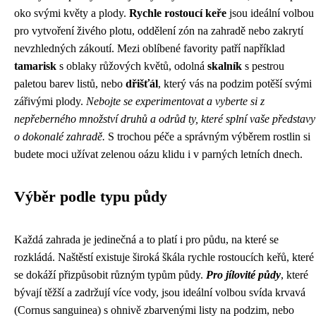
oko svými květy a plody.
Rychle rostoucí keře
jsou ideální volbou
pro vytvoření živého plotu, oddělení zón na zahradě nebo zakrytí
nevzhledných zákoutí. Mezi oblíbené favority patří například
tamarisk
s oblaky růžových květů, odolná
skalník
s pestrou
paletou barev listů, nebo
dřišťál
, který vás na podzim potěší svými
zářivými plody.
Nebojte se experimentovat a vyberte si z
nepřeberného množství druhů a odrůd ty, které splní vaše představy
o dokonalé zahradě.
S trochou péče a správným výběrem rostlin si
budete moci užívat zelenou oázu klidu i v parných letních dnech.
Výběr podle typu půdy
Každá zahrada je jedinečná a to platí i pro půdu, na které se
rozkládá. Naštěstí existuje široká škála rychle rostoucích keřů, které
se dokáží přizpůsobit různým typům půdy.
Pro jílovité půdy
, které
bývají těžší a zadržují více vody, jsou ideální volbou svída krvavá
(Cornus sanguinea) s ohnivě zbarvenými listy na podzim, nebo