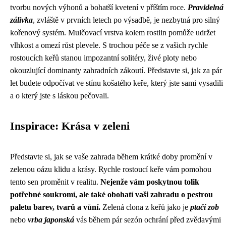
tvorbu nových výhonů a bohatší kvetení v příštím roce.
Pravidelná
zálivka
, zvláště v prvních letech po výsadbě, je nezbytná pro silný
kořenový systém. Mulčovací vrstva kolem rostlin pomůže udržet
vlhkost a omezí růst plevele. S trochou péče se z vašich rychle
rostoucích keřů stanou impozantní solitéry, živé ploty nebo
okouzlující dominanty zahradních zákoutí. Představte si, jak za pár
let budete odpočívat ve stínu košatého keře, který jste sami vysadili
a o který jste s láskou pečovali.
Inspirace: Krása v zeleni
Představte si, jak se vaše zahrada během krátké doby promění v
zelenou oázu klidu a krásy. Rychle rostoucí keře vám pomohou
tento sen proměnit v realitu.
Nejenže vám poskytnou tolik
potřebné soukromí, ale také obohatí vaši zahradu o pestrou
paletu barev, tvarů a vůní.
Zelená clona z keřů jako je
ptačí zob
nebo
vrba japonská
vás během pár sezón ochrání před zvědavými