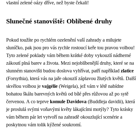
vlastní zelené oázy dříve, než byste čekali!
Slunečné stanoviště: Oblíbené druhy
Pokud toužíte po rychlém ozelenění vaší zahrady a milujete
sluníčko, pak jsou pro vás rychle rostoucí keře tou pravou volbou!
Tyto zelené poklady vám během krátké doby vykouzlí nádherné
zákoutí plná barev a života. Mezi nejoblíbenější druhy, které se na
slunném stanovišti budou doslova vyhřívat, patří například
zlatice
(Forsythia), která vás na jaře okouzlí záplavou žlutých květů. Další
skvělou volbou je
vajgélie
(Weigela), jež vám v létě nabídne
bohatou škálu barevných květů od bílé přes růžovou až po sytě
červenou. A co teprve
komule Davidova
(Buddleja davidii), která
je proslulá svými voňavými květy lákajícími motýly? Tyto krásky
vám během pár let vytvoří na zahradě okouzlující scenérie a
poskytnou vám tolik kýžené soukromí.