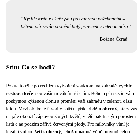
Rychle rostoucí keře jsou pro zahradu požehnáním –
během pár sezón promění holý pozemek v zelenou oázu.
Božena Černá
Stín: Co se hodí?
Pokud toužíte po rychlém vytvoření soukromí na zahradě,
rychle
rostoucí keře
jsou vaším ideálním řešením. Během pár sezón vám
poskytnou kýženou clonu a promění vaši zahradu v zelenou oázu
klidu. Mezi oblíbené favority patří například
dřín obecný
, který vás
na jaře okouzlí záplavou žlutých květů, v létě pak hustým porostem
listů a na podzim zářivě červenými plody. Pro milovníky vůní je
ideální volbou
šeřík obecný
, jehož omamná vůně provoní celou