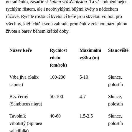
netradičním, zasaďte si
kalinu vrásčitolistou
. Ta vás odmění nejen
rychlým růstem, ale i neobvyklými bílými květy s nádechem
růžové. Rychle rostoucí kvetoucí keře jsou skvělou volbou pro
všechny, kteří chtějí svou zahradu proměnit v zelenou oázu plnou
života a barev během krátké doby.
Název keře
Rychlost
Maximální
Stanoviště
růstu
výška (m)
(cm/rok)
Vrba jíva (Salix
100-200
5-10
Slunce,
caprea)
polostín
Bez černý
50-100
4-7
Slunce,
(Sambucus nigra)
polostín
Tavolník
40-60
1.5-2.5
Slunce,
vrbolistý (Spiraea
polostín
salicifolia)