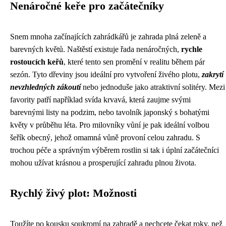
Nenáročné keře pro začátečníky
Snem mnoha začínajících zahrádkářů je zahrada plná zeleně a
barevných květů. Naštěstí existuje řada nenáročných,
rychle
rostoucích keřů
, které tento sen promění v realitu během pár
sezón. Tyto dřeviny jsou ideální pro vytvoření živého plotu,
zakrytí
nevzhledných zákoutí
nebo jednoduše jako atraktivní solitéry. Mezi
favority patří například svída krvavá, která zaujme svými
barevnými listy na podzim, nebo tavolník japonský s bohatými
květy v průběhu léta. Pro milovníky vůní je pak ideální volbou
šeřík obecný, jehož omamná vůně provoní celou zahradu. S
trochou péče a správným výběrem rostlin si tak i úplní začátečníci
mohou užívat krásnou a prosperující zahradu plnou života.
Rychlý živý plot: Možnosti
Toužíte po kousku soukromí na zahradě a nechcete čekat roky, než