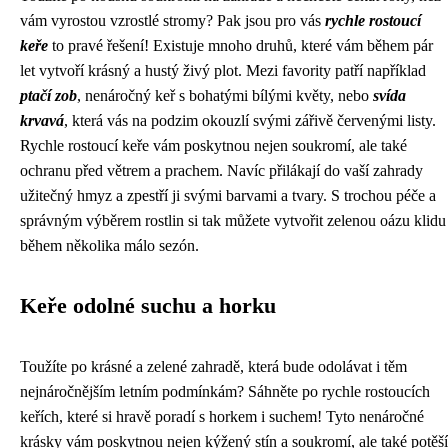
vám vyrostou vzrostlé stromy? Pak jsou pro vás
rychle rostoucí
keře
to pravé řešení! Existuje mnoho druhů, které vám během pár
let vytvoří krásný a hustý živý plot. Mezi favority patří například
ptačí zob
, nenáročný keř s bohatými bílými květy, nebo
svída
krvavá
, která vás na podzim okouzlí svými zářivě červenými listy.
Rychle rostoucí keře vám poskytnou nejen soukromí, ale také
ochranu před větrem a prachem. Navíc přilákají do vaší zahrady
užitečný hmyz a zpestří ji svými barvami a tvary. S trochou péče a
správným výběrem rostlin si tak můžete vytvořit zelenou oázu klidu
během několika málo sezón.
Keře odolné suchu a horku
Toužíte po krásné a zelené zahradě, která bude odolávat i těm
nejnáročnějším letním podmínkám? Sáhněte po rychle rostoucích
keřích, které si hravě poradí s horkem i suchem! Tyto nenáročné
krásky vám poskytnou nejen kýžený stín a soukromí, ale také potěší