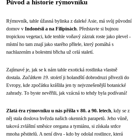
Původ a historie rýmovníku
Rýmovník, tahle úžasná bylinka z daleké Asie, má svůj původní
domov v
Indonésii a na Filipínách
. Představte si bujnou
tropickou vegetaci, kde tenhle voňavý zázrak roste jako plevel -
místní ho tam znají jako starého přítele, který pomáhá s
nachlazením a bolestmi břicha už celá staletí.
Zajímavé je, jak se k nám tahle exotická rostlinka vlastně
dostala.
Začátkem 19. století
ji holandští dobrodruzi přivezli do
Evropy, kde zpočátku krášlila jen ty nejvznešenější botanické
zahrady. To byste nevěřili, jak vzácná to tehdy byla podívaná!
Zlatá éra rýmovníku u nás přišla v 80. a 90. letech
, kdy se z
něj stala doslova hvězda našich okenních parapetů. Jeho vůně,
taková zvláštní směsice oregana a tymiánu, si získala srdce
mnoha pěstitelů. A není divu - kdo by odolal rostlince, která