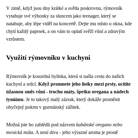
V zimě, když jsou dny krátké a světla poskrovnu, rýmovník
vytahuje své výhonky za sluncem jako teenager, který se
natahuje, aby lépe viděl na koncertě. Dejte mu místo u okna, kde
chytí každý paprsek, a on vám to oplatí svěží vůní a zdravým
vzrůstem.
Využití rýmovníku v kuchyni
Rýmovník je kouzelná bylinka, která si našla cestu do našich
kuchyní a srdcí.
Když promnete jeho lístky mezi prsty, ucítíte
úžasnou směs vůní - trochu máty, špetku oregana a nádech
tymiánu
. Je to takový malý zázrak, který dokáže proměnit
obyčejný pokrm v gurmánský zážitek.
Možná jste ho zahlédli pod názvem
kubánské oregano nebo
mexická máta
. A není divu - jeho výrazné aroma je prostě