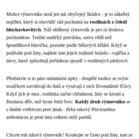
Molice rýmovníku není jen tak obyčejný škůdce - je to zákeřný
nepřítel, který si obzvlášť rád pochutná na
rostlinách z čeledi
hluchavkovitých
. Náš oblíbený rýmovník je pro ni doslova
pochoutkou. Tenhle maličký potvůrka, sotva větší než
špendlíková hlavička, poznáte podle bělavých křídel. Když se
podíváte pod listy, najdete tam jejich rodinné hnízdo - vajíčka a
larvy, které způsobují
pořádnou spoušť v rostlinných pletivech
.
Představte si to jako miniaturní upíry - dospělé molice se svým
sosáčkem zavrtávají do listů a vysávají z nich životadárné šťávy.
Když jich je moc, rostlinka začne chřadnout, listy se kroutí a
žloutnou dřív, než byste řekli švec.
Každý druh rýmovníku
se
s tímhle vetřelcem pere jinak - třeba takový Plectranthus
amboinicus je proti nim celkem otrlý pardál.
Chcete mít zdravý rýmovník? Koukejte se často pod listy, tam se