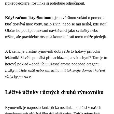
притормозите, rostlinka si potřebuje odpočinout.
Když začnou listy žloutnout
, je to většinou volání o pomoc -
buď dostává moc vody, málo živin, nebo se mu nelíbí, kde stojí.
Občas ho potrápí i nezvaní návštěvníci jako svilušky nebo
mšice, ale pravidelné rosení a kontrola listů tomu může předejít.
A k čemu je vlastně rýmovník dobrý? Je to hotový přírodní
lékárník! Skvěle pomáhá při nachlazení, a v kuchyni? Tam je to
hotový poklad - dodá jídlu úžasné aroma podobné oreganu.
Lístky můžete sušit nebo zmrazit a mít tak svoje domácí koření
vždycky po ruce
.
Léčivé účinky různých druhů rýmovníku
Rýmovník je naprosto fantastická rostlinka, která si v našich
domácnostech získává čím dál větší srdce.
Tahle zázračná