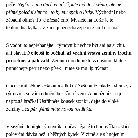
péče.
Nejlíp se mu daří na místě, kde má dost světla, ale ne
přímé polední slunce - to by mu spálilo lístky
. Východní nebo
západní okno? To je přesně ono! Myslete na to, že je to
teplomilná kytka - v zimě ji nenechávejte mrznout u okna.
S vodou to nepřehánějte - rýmovník nechce být ani na suchu,
ani plavat.
Nejlepší je počkat, až vrchní vrstva zeminy trochu
proschne, a pak zalít
. Zeminu mu dopřejte vzdušnou, klidně
přimíchejte perlit nebo písek - bude se mu líp dýchat.
Chcete mít pěkně košatou rostlinku? Zaštipujte mladé výhonky -
rýmovník se vám odmění hustším růstem. A množení? To je
naprostá hračka! Ustřihněte kousek stonku, dejte do vlhké
zeminy a
za pár týdnů máte novou rostlinku
.
V sezóně dopřejte rýmovníku občas nějaké to hnojivíčko - stačí
poloviční dávka než u běžných kytek. V zimě ale s hnojením