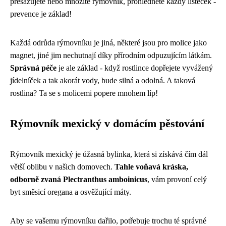
přesazujete nebo množíte rýmovník, prohlédněte každý lísteček -
prevence je základ!
Každá odrůda rýmovníku je jiná, některé jsou pro molice jako
magnet, jiné jim nechutnají díky přírodním odpuzujícím látkám.
Správná péče
je ale základ - když rostlince dopřejete vyvážený
jídelníček a tak akorát vody, bude silná a odolná. A taková
rostlina? Ta se s molicemi popere mnohem líp!
Rýmovník mexický v domácím pěstování
Rýmovník mexický je úžasná bylinka, která si získává čím dál
větší oblibu v našich domovech.
Tahle voňavá kráska,
odborně zvaná Plectranthus amboinicus
, vám provoní celý
byt směsicí oregana a osvěžující máty.
Aby se vašemu rýmovníku dařilo, potřebuje trochu té správné