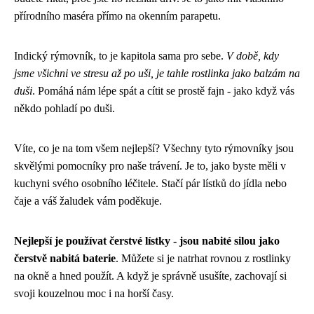
přírodního maséra přímo na okenním parapetu.
Indický rýmovník, to je kapitola sama pro sebe.
V době, kdy
jsme všichni ve stresu až po uši, je tahle rostlinka jako balzám na
duši
. Pomáhá nám lépe spát a cítit se prostě fajn - jako když vás
někdo pohladí po duši.
Víte, co je na tom všem nejlepší? Všechny tyto rýmovníky jsou
skvělými pomocníky pro naše trávení. Je to, jako byste měli v
kuchyni svého osobního léčitele. Stačí pár lístků do jídla nebo
čaje a váš žaludek vám poděkuje.
Nejlepší je používat čerstvé lístky - jsou nabité silou jako
čerstvě nabitá baterie
. Můžete si je natrhat rovnou z rostlinky
na okně a hned použít. A když je správně usušíte, zachovají si
svoji kouzelnou moc i na horší časy.