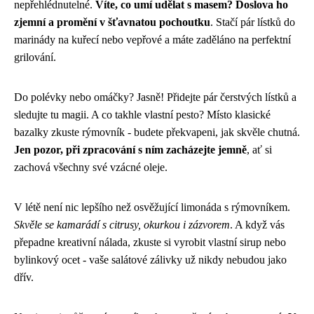
nepřehlédnutelné.
Víte, co umí udělat s masem? Doslova ho
zjemní a promění v šťavnatou pochoutku
. Stačí pár lístků do
marinády na kuřecí nebo vepřové a máte zaděláno na perfektní
grilování.
Do polévky nebo omáčky? Jasně! Přidejte pár čerstvých lístků a
sledujte tu magii. A co takhle vlastní pesto? Místo klasické
bazalky zkuste rýmovník - budete překvapeni, jak skvěle chutná.
Jen pozor, při zpracování s ním zacházejte jemně
, ať si
zachová všechny své vzácné oleje.
V létě není nic lepšího než osvěžující limonáda s rýmovníkem.
Skvěle se kamarádí s citrusy, okurkou i zázvorem
. A když vás
přepadne kreativní nálada, zkuste si vyrobit vlastní sirup nebo
bylinkový ocet - vaše salátové zálivky už nikdy nebudou jako
dřív.