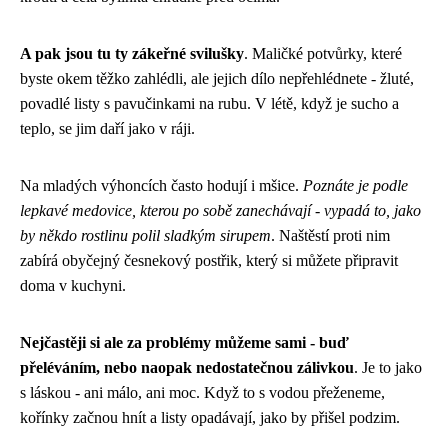
A pak jsou tu ty zákeřné svilušky
. Maličké potvůrky, které
byste okem těžko zahlédli, ale jejich dílo nepřehlédnete - žluté,
povadlé listy s pavučinkami na rubu. V létě, když je sucho a
teplo, se jim daří jako v ráji.
Na mladých výhoncích často hodují i mšice.
Poznáte je podle
lepkavé medovice, kterou po sobě zanechávají - vypadá to, jako
by někdo rostlinu polil sladkým sirupem
. Naštěstí proti nim
zabírá obyčejný česnekový postřik, který si můžete připravit
doma v kuchyni.
Nejčastěji si ale za problémy můžeme sami - buď
přeléváním, nebo naopak nedostatečnou zálivkou
. Je to jako
s láskou - ani málo, ani moc. Když to s vodou přeženeme,
kořínky začnou hnít a listy opadávají, jako by přišel podzim.