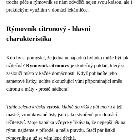
trocha péče a rýmovník se nám odvděčí nejen svou krásou, ale i
praktickým využitím v domácí lékárničce.
Rýmovník citronový - hlavní
charakteristika
Kdo by si pomyslel, že jedna nenápadná bylinka může být tak
užitečná?
Rýmovník citronový
je skutečný poklad, který si
zaslouží místo v každé domácnosti. Když pohladíte jeho
sametové lístky, ucítíte okouzlující vůni připomínající směs
citronu a máty - prostě nádhera!
Tahle zelená kráska vyroste klidně do výšky půl metru
a její
masité, vroubkované listy jsou jako stvořené pro domácí
léčitelství. Moje babička vždycky říkávala, že nejlepší lék na
rýmu najdeme v přírodě, a měla pravdu. Stačí pár lístků
rýmovníku a už se vám lépe dýchá.