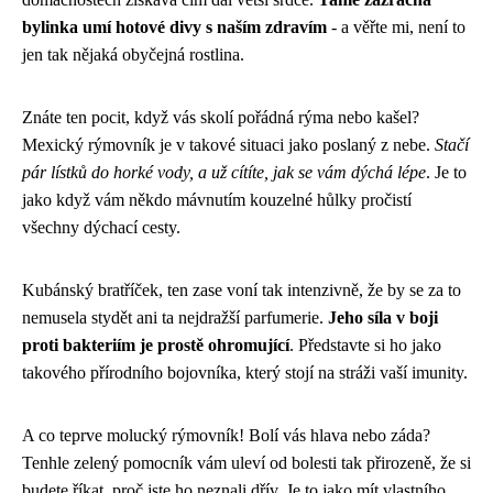
bylinka umí hotové divy s naším zdravím
- a věřte mi, není to
jen tak nějaká obyčejná rostlina.
Znáte ten pocit, když vás skolí pořádná rýma nebo kašel?
Mexický rýmovník je v takové situaci jako poslaný z nebe.
Stačí
pár lístků do horké vody, a už cítíte, jak se vám dýchá lépe
. Je to
jako když vám někdo mávnutím kouzelné hůlky pročistí
všechny dýchací cesty.
Kubánský bratříček, ten zase voní tak intenzivně, že by se za to
nemusela stydět ani ta nejdražší parfumerie.
Jeho síla v boji
proti bakteriím je prostě ohromující
. Představte si ho jako
takového přírodního bojovníka, který stojí na stráži vaší imunity.
A co teprve molucký rýmovník! Bolí vás hlava nebo záda?
Tenhle zelený pomocník vám uleví od bolesti tak přirozeně, že si
budete říkat, proč jste ho neznali dřív. Je to jako mít vlastního