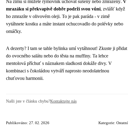
Na zimu si můžete rýmovník uchovat sušený nebo zmrazený.
V
mrazáku si překvapivě dobře podrží svou vůni
, zvlášť když
ho zmrazíte v olivovém oleji. To je pak paráda - v zimě
vytáhnete kostku a máte instant ochucovadlo do polévky nebo
omáčky.
A dezerty? I tam se tahle bylinka umí vytáhnout! Zkuste ji přidat
do ovocného salátu nebo do těsta na muffiny. Ta lehce
mentolová příchuť s náznakem sladkosti dokáže divy. V
kombinaci s čokoládou vytváří naprosto neodolatelnou
chuťovou harmonii.
Našli jste v článku chybu?
Kontaktujte nás
Publikováno: 27. 02. 2026
Kategorie:
Ostatní