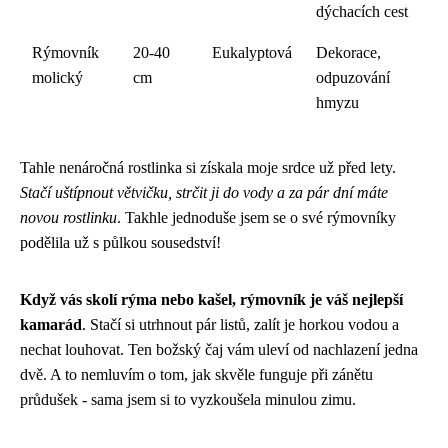
dýchacích cest
Rýmovník
20-40
Eukalyptová
Dekorace,
molický
cm
odpuzování
hmyzu
Tahle nenáročná rostlinka si získala moje srdce už před lety.
Stačí uštípnout větvičku, strčit ji do vody a za pár dní máte
novou rostlinku
. Takhle jednoduše jsem se o své rýmovníky
podělila už s půlkou sousedství!
Když vás skolí rýma nebo kašel, rýmovník je váš nejlepší
kamarád
. Stačí si utrhnout pár listů, zalít je horkou vodou a
nechat louhovat. Ten božský čaj vám uleví od nachlazení jedna
dvě. A to nemluvím o tom, jak skvěle funguje při zánětu
průdušek - sama jsem si to vyzkoušela minulou zimu.