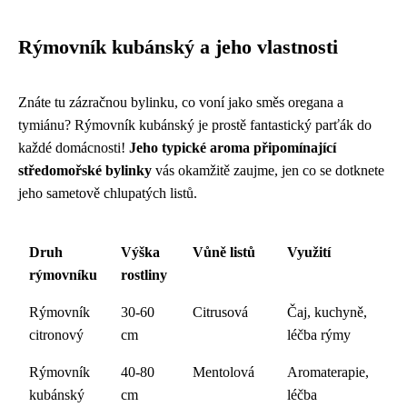
Rýmovník kubánský a jeho vlastnosti
Znáte tu zázračnou bylinku, co voní jako směs oregana a
tymiánu? Rýmovník kubánský je prostě fantastický parťák do
každé domácnosti!
Jeho typické aroma připomínající
středomořské bylinky
vás okamžitě zaujme, jen co se dotknete
jeho sametově chlupatých listů.
Druh
Výška
Vůně listů
Využití
rýmovníku
rostliny
Rýmovník
30-60
Citrusová
Čaj, kuchyně,
citronový
cm
léčba rýmy
Rýmovník
40-80
Mentolová
Aromaterapie,
kubánský
cm
léčba