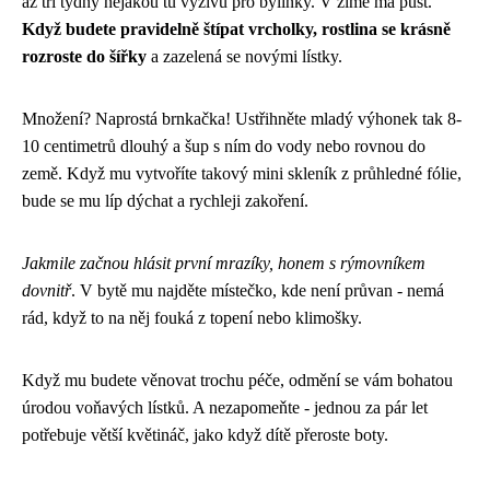
až tři týdny nějakou tu výživu pro bylinky. V zimě má půst.
Když budete pravidelně štípat vrcholky, rostlina se krásně
rozroste do šířky
a zazelená se novými lístky.
Množení? Naprostá brnkačka! Ustřihněte mladý výhonek tak 8-
10 centimetrů dlouhý a šup s ním do vody nebo rovnou do
země. Když mu vytvoříte takový mini skleník z průhledné fólie,
bude se mu líp dýchat a rychleji zakoření.
Jakmile začnou hlásit první mrazíky, honem s rýmovníkem
dovnitř
. V bytě mu najděte místečko, kde není průvan - nemá
rád, když to na něj fouká z topení nebo klimošky.
Když mu budete věnovat trochu péče, odmění se vám bohatou
úrodou voňavých lístků. A nezapomeňte - jednou za pár let
potřebuje větší květináč, jako když dítě přeroste boty.