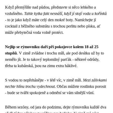
Když přemýšlíte nad půdou, představte si něco lehkého a
vzdušného.
Tahle kytka fakt nesnáší, když jí stojí voda u kořínků
- to je jako když máte celý den mokré boty. Namíchejte jí
cocktail z běžného substrátu s trochou perlitu nebo písku, ať
může přebytečná voda volně protéct.
Nejlíp se rýmovníku daří při pokojovce kolem 18 až 25
stupňů
. V zimě zvládne i trochu míň, ale pod desítku už by to
nemělo jít. Je to takový teplomilný parťák - některé odrůdy,
třeba ta kubánská, jsou na zimu extra háklivé.
S vodou to nepřehánějte - v létě víc, v zimě míň.
Mezi zálivkami
nechte hlínu trochu vydechnout
. Občas můžete rostlinku porosit
- bude se tvářit spokojeně a odmění se vám silnější vůní.
Během sezóny, od jara do podzimu, dejte rýmovníku každé dva