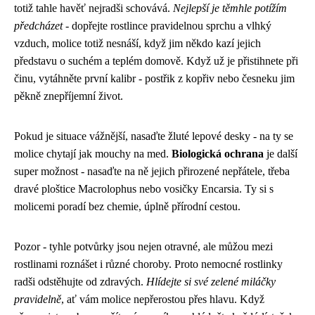
totiž tahle havěť nejradši schovává.
Nejlepší je těmhle potížím
předcházet
- dopřejte rostlince pravidelnou sprchu a vlhký
vzduch, molice totiž nesnáší, když jim někdo kazí jejich
představu o suchém a teplém domově. Když už je přistihnete při
činu, vytáhněte první kalibr - postřik z kopřiv nebo česneku jim
pěkně znepříjemní život.
Pokud je situace vážnější, nasaďte žluté lepové desky - na ty se
molice chytají jak mouchy na med.
Biologická ochrana
je další
super možnost - nasaďte na ně jejich přirozené nepřátele, třeba
dravé ploštice Macrolophus nebo vosičky Encarsia. Ty si s
molicemi poradí bez chemie, úplně přírodní cestou.
Pozor - tyhle potvůrky jsou nejen otravné, ale můžou mezi
rostlinami roznášet i různé choroby. Proto nemocné rostlinky
radši odstěhujte od zdravých.
Hlídejte si své zelené miláčky
pravidelně
, ať vám molice nepřerostou přes hlavu. Když