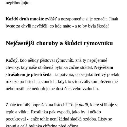
nepřihnojujte.
Každý druh množte zvlášť
a nezapomeňte si je označit. Jinak
byste za chvíli nevěděli, co kde máte - a to by byla škoda!
Nejčastější choroby a škůdci rýmovníku
Každý, kdo někdy pěstoval rýmovník, zná ty nepříjemné
chvilky, kdy naše oblíbená bylinka začne strádat.
Největším
strašákem je plíseň šedá
- ta potvora, co se jako šedivý povlak
rozleze po listech a stoncích, když to s tou zálivkou přeženeme
nebo rostlince nedopřejeme dost čerstvého vzduchu.
Znáte ten bílý poprašek na listech? To je
padlí
, které si libuje v
teple a vlhku. Rostlinka pak vypadá, jako by ji někdo
pocukroval - jenže tohle není žádná sladká ozdoba. Listy se
kroutí a celá bylinka chřadne před očima.