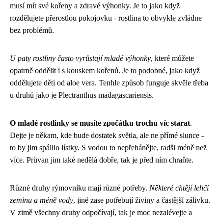
musí mít své kořeny a zdravé výhonky. Je to jako když
rozdělujete přerostlou pokojovku - rostlina to obvykle zvládne
bez problémů.
U paty rostliny často vyrůstají mladé výhonky
, které můžete
opatrně oddělit i s kouskem kořenů. Je to podobné, jako když
oddělujete děti od aloe vera. Tenhle způsob funguje skvěle třeba
u druhů jako je Plectranthus madagascariensis.
O mladé rostlinky se musíte zpočátku trochu víc starat
.
Dejte je někam, kde bude dostatek světla, ale ne přímé slunce -
to by jim spálilo lístky. S vodou to nepřehánějte, radši méně než
více. Průvan jim také nedělá dobře, tak je před ním chraňte.
Různé druhy rýmovníku mají různé potřeby.
Některé chtějí lehčí
zeminu a méně vody
, jiné zase potřebují živiny a častější zálivku.
V zimě všechny druhy odpočívají, tak je moc nezalévejte a