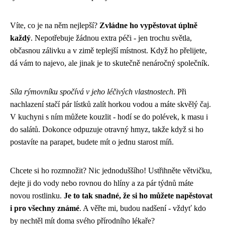
Víte, co je na něm nejlepší?
Zvládne ho vypěstovat úplně
každý
. Nepotřebuje žádnou extra péči - jen trochu světla,
občasnou zálivku a v zimě teplejší místnost. Když ho přelijete,
dá vám to najevo, ale jinak je to skutečně nenáročný společník.
Síla rýmovníku spočívá v jeho léčivých vlastnostech
. Při
nachlazení stačí pár lístků zalít horkou vodou a máte skvělý čaj.
V kuchyni s ním můžete kouzlit - hodí se do polévek, k masu i
do salátů. Dokonce odpuzuje otravný hmyz, takže když si ho
postavíte na parapet, budete mít o jednu starost míň.
Chcete si ho rozmnožit? Nic jednoduššího! Ustřihněte větvičku,
dejte ji do vody nebo rovnou do hlíny a za pár týdnů máte
novou rostlinku.
Je to tak snadné, že si ho můžete napěstovat
i pro všechny známé
. A věřte mi, budou nadšení - vždyť kdo
by nechtěl mít doma svého přírodního lékaře?