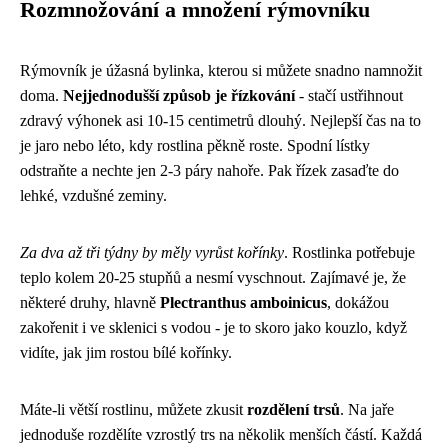
Rozmnožování a množení rýmovníku
Rýmovník je úžasná bylinka, kterou si můžete snadno namnožit
doma.
Nejjednodušší způsob je řízkování
- stačí ustřihnout
zdravý výhonek asi 10-15 centimetrů dlouhý. Nejlepší čas na to
je jaro nebo léto, kdy rostlina pěkně roste. Spodní lístky
odstraňte a nechte jen 2-3 páry nahoře. Pak řízek zasaďte do
lehké, vzdušné zeminy.
Za dva až tři týdny by měly vyrůst kořínky
. Rostlinka potřebuje
teplo kolem 20-25 stupňů a nesmí vyschnout. Zajímavé je, že
některé druhy, hlavně
Plectranthus amboinicus
, dokážou
zakořenit i ve sklenici s vodou - je to skoro jako kouzlo, když
vidíte, jak jim rostou bílé kořínky.
Máte-li větší rostlinu, můžete zkusit
rozdělení trsů
. Na jaře
jednoduše rozdělíte vzrostlý trs na několik menších částí. Každá