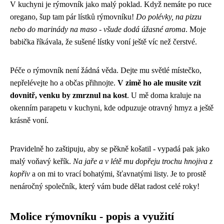
V kuchyni je rýmovník jako malý poklad. Když nemáte po ruce
oregano, šup tam pár lístků rýmovníku!
Do polévky, na pizzu
nebo do marinády na maso - všude dodá úžasné aroma
. Moje
babička říkávala, že sušené lístky voní ještě víc než čerstvé.
Péče o rýmovník není žádná věda. Dejte mu světlé místečko,
nepřelévejte ho a občas přihnojte.
V zimě ho ale musíte vzít
dovnitř, venku by zmrznul na kost
. U mě doma kraluje na
okenním parapetu v kuchyni, kde odpuzuje otravný hmyz a ještě
krásně voní.
Pravidelně ho zaštipuju, aby se pěkně košatil - vypadá pak jako
malý voňavý keřík.
Na jaře a v létě mu dopřeju trochu hnojiva z
kopřiv
a on mi to vrací bohatými, šťavnatými listy. Je to prostě
nenáročný společník, který vám bude dělat radost celé roky!
Molice rýmovníku - popis a využití