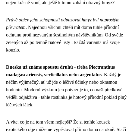
nejen krásně voní, ale ještě k tomu zahání otravný hmyz?
Právě objev jeho schopnosti odpuzovat hmyz byl naprostým
převratem
. Najednou všichni chtěli mít doma tuhle přírodní
ochranu proti nezvaným šestinohým návštěvníkům. Od světle
zelených až po temně fialové listy - každá varianta má svoje
kouzlo.
Dneska už známe spoustu druhů - třeba Plectranthus
madagascariensis, verticillatus nebo argentatus
. Každý je
něčím výjimečný, ať už jde o léčivé účinky nebo okrasnou
hodnotu. Moderní výzkum jen potvrzuje to, co naši předkové
věděli odjakživa - tahle rostlinka je hotový přírodní poklad plný
léčivých látek.
A víte, co je na tom všem nejlepší? Že si tenhle kousek
exotického ráje můžeme vypěstovat přímo doma na okně. Stačí