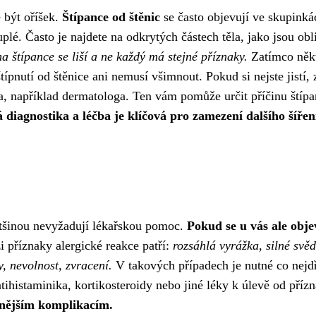
 být oříšek.
Štípance od štěnic
se často objevují ve skupinká
plé. Často je najdete na odkrytých částech těla, jako jsou obli
na štípance se liší a ne každý má stejné příznaky.
Zatímco někt
típnutí od štěnice ani nemusí všimnout. Pokud si nejste jistí, 
ka, například dermatologa. Ten vám pomůže určit příčinu štípa
 diagnostika a léčba je klíčová pro zamezení dalšího šířen
většinou nevyžadují lékařskou pomoc.
Pokud se u vás ale obje
 příznaky alergické reakce patří:
rozsáhlá vyrážka, silné svěd
y, nevolnost, zvracení.
V takových případech je nutné co nejd
histaminika, kortikosteroidy nebo jiné léky k úlevě od příz
žnějším komplikacím.