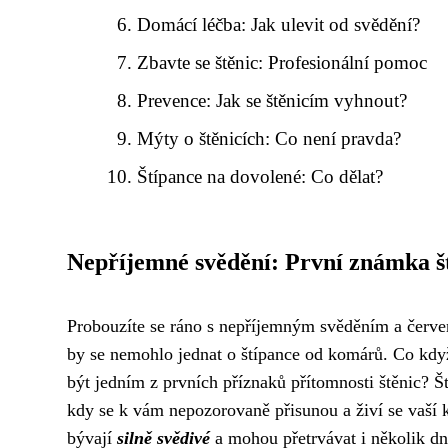
Domácí léčba: Jak ulevit od svědění?
Zbavte se štěnic: Profesionální pomoc
Prevence: Jak se štěnicím vyhnout?
Mýty o štěnicích: Co není pravda?
Štípance na dovolené: Co dělat?
Nepříjemné svědění: První známka š
Probouzíte se ráno s nepříjemným svěděním a červe
by se nemohlo jednat o štípance od komárů. Co kdy
být jedním z prvních příznaků přítomnosti štěnic? Št
kdy se k vám nepozorovaně přisunou a živí se vaší k
bývají
silně svědivé
a mohou přetrvávat i několik dní