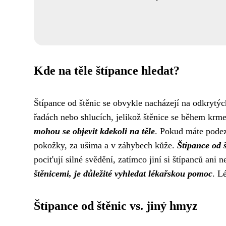
Kde na těle štípance hledat?
Štípance od štěnic se obvykle nacházejí na odkrytých 
řadách nebo shlucích, jelikož štěnice se během krm
mohou se objevit kdekoli na těle
. Pokud máte podezř
pokožky, za ušima a v záhybech kůže.
Štípance od š
pociťují silné svědění, zatímco jiní si štípanců ani
štěnicemi, je důležité vyhledat lékařskou pomoc
. L
Štípance od štěnic vs. jiný hmyz