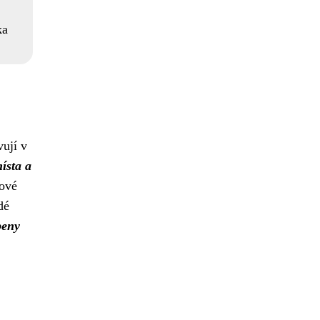
ka
vují v
ísta a
sové
dé
beny