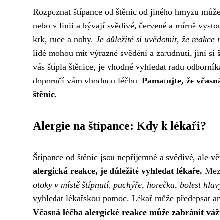
Rozpoznat štípance od štěnic od jiného hmyzu může
nebo v linii a bývají svědivé, červené a mírně vystou
krk, ruce a nohy.
Je důležité si uvědomit, že reakce 
lidé mohou mít výrazné svědění a zarudnutí, jiní si š
vás štípla štěnice, je vhodné vyhledat radu odborní
doporučí vám vhodnou léčbu.
Pamatujte, že včasná
štěnic.
Alergie na štípance: Kdy k lékaři?
Štípance od štěnic jsou nepříjemné a svědivé, ale 
alergická reakce, je důležité vyhledat lékaře.
Mezi
otoky v místě štípnutí, puchýře, horečka, bolest hlav
vyhledat lékařskou pomoc. Lékař může předepsat anti
Včasná léčba alergické reakce může zabránit vá