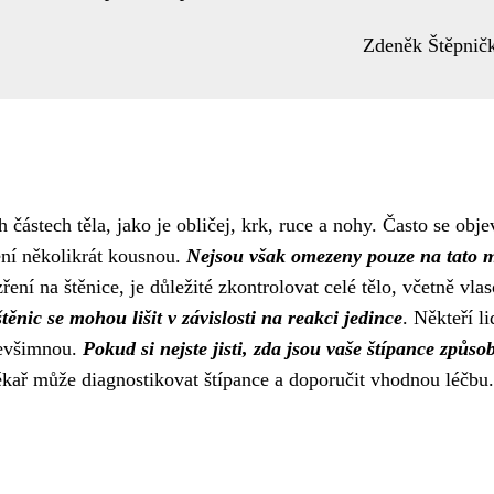
Zdeněk Štěpnič
částech těla, jako je obličej, krk, ruce a nohy. Často se obje
ení několikrát kousnou.
Nejsou však omezeny pouze na tato m
ení na štěnice, je důležité zkontrolovat celé tělo, včetně vla
těnic se mohou lišit v závislosti na reakci jedince
. Někteří li
 nevšimnou.
Pokud si nejste jisti, zda jsou vaše štípance způso
ékař může diagnostikovat štípance a doporučit vhodnou léčbu.