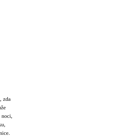
, zda
ůže
 noci,
ku,
nice.