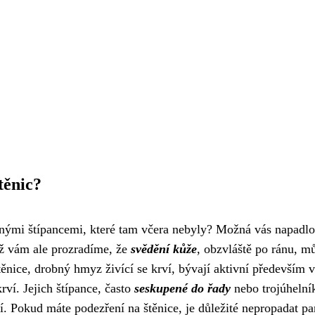
těnic?
nými štípancemi, které tam včera nebyly? Možná vás napadlo
ž vám ale prozradíme, že
svědění kůže
, obzvláště po ránu, m
ěnice, drobný hmyz živící se krví, bývají aktivní především v
rví. Jejich štípance, často
seskupené do řady
nebo trojúhelní
. Pokud máte podezření na štěnice, je důležité nepropadat pa