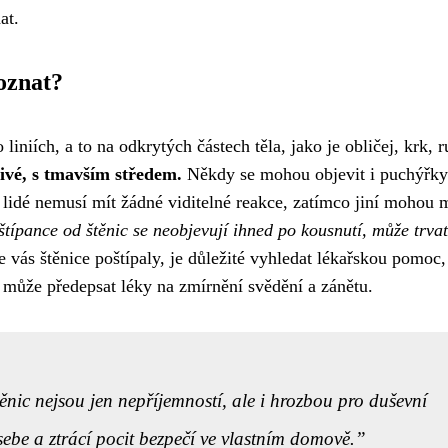
at.
oznat?
liniích, a to na odkrytých částech těla, jako je obličej, krk, r
ivé, s tmavším středem.
Někdy se mohou objevit i puchýřky
ří lidé nemusí mít žádné viditelné reakce, zatímco jiní mohou 
 štípance od štěnic se neobjevují ihned po kousnutí, může trvat
vás štěnice poštípaly, je důležité vyhledat lékařskou pomoc,
může předepsat léky na zmírnění svědění a zánětu.
ěnic nejsou jen nepříjemností, ale i hrozbou pro duševní
 sebe a ztrácí pocit bezpečí ve vlastním domově.