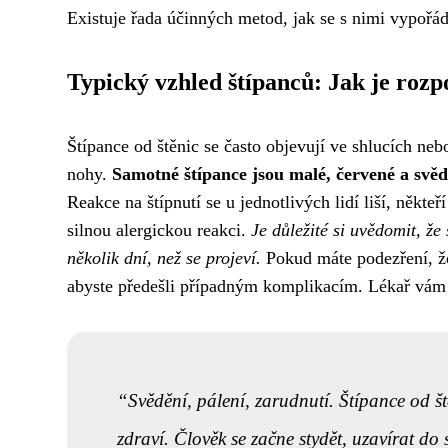
Existuje řada účinných metod, jak se s nimi vypořád
Typický vzhled štípanců: Jak je rozp
Štípance od štěnic se často objevují ve shlucích nebo 
nohy.
Samotné štípance jsou malé, červené a svěd
Reakce na štípnutí se u jednotlivých lidí liší, někte
silnou alergickou reakci.
Je důležité si uvědomit, že
několik dní, než se projeví.
Pokud máte podezření, že 
abyste předešli případným komplikacím. Lékař vám 
Svědění, pálení, zarudnutí. Štípance od št
zdraví. Člověk se začne stydět, uzavírat do