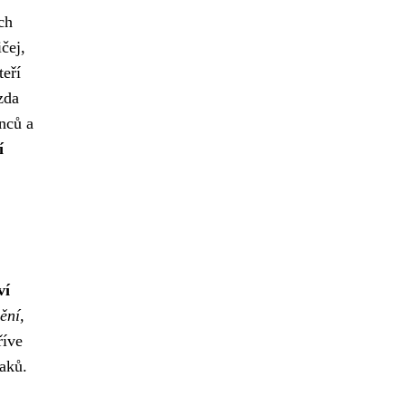
ch
čej,
eří
zda
nců a
í
ví
ění,
říve
naků.