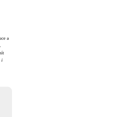
uce a
.
mít
 i