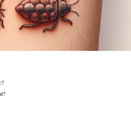
c?
at?