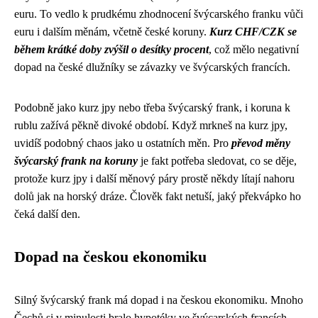
euru. To vedlo k prudkému zhodnocení švýcarského franku vůči
euru i dalším měnám, včetně české koruny.
Kurz CHF/CZK se
během krátké doby zvýšil o desítky procent
, což mělo negativní
dopad na české dlužníky se závazky ve švýcarských francích.
Podobně jako kurz jpy nebo třeba švýcarský frank, i koruna k
rublu zažívá pěkně divoké období. Když mrkneš na
kurz jpy
,
uvidíš podobný chaos jako u ostatních měn. Pro
převod měny
švýcarský frank na koruny
je fakt potřeba sledovat, co se děje,
protože kurz jpy i další měnový páry prostě někdy lítají nahoru
dolů jak na horský dráze. Člověk fakt netuší, jaký překvápko ho
čeká další den.
Dopad na českou ekonomiku
Silný švýcarský frank má dopad i na českou ekonomiku. Mnoho
Čechů si v minulosti bralo hypotéky ve švýcarských francích