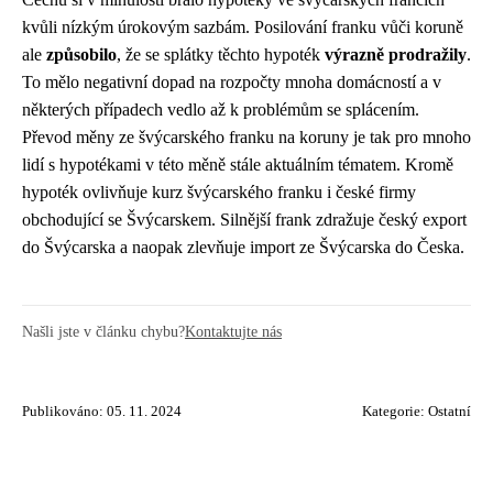
kvůli nízkým úrokovým sazbám. Posilování franku vůči koruně
ale
způsobilo
, že se splátky těchto hypoték
výrazně
prodražily
.
To mělo negativní dopad na rozpočty mnoha domácností a v
některých případech vedlo až k problémům se splácením.
Převod měny ze švýcarského franku na koruny je tak pro mnoho
lidí s hypotékami v této měně stále aktuálním tématem. Kromě
hypoték ovlivňuje kurz švýcarského franku i české firmy
obchodující se Švýcarskem. Silnější frank zdražuje český export
do Švýcarska a naopak zlevňuje import ze Švýcarska do Česka.
Našli jste v článku chybu?
Kontaktujte nás
Publikováno: 05. 11. 2024
Kategorie:
Ostatní