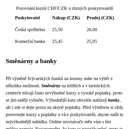
Porovnání kurzů CHF/CZK u různých poskytovatelů
Poskytovatel
Nákup (CZK)
Prodej (CZK)
Česká spořitelna
25,50
26,00
Komerční banka
25,45
25,95
Směnárny a banky
Při výměně švýcarských franků na koruny máte na výběr z
několika možností.
Směnárny
na letištích a v turistických
centrech mívají často nevýhodné kurzy a vysoké poplatky, proto
se jim raději vyhněte. Výhodnější kurz obvykle nabízejí
banky
,
ale i zde si dejte pozor na skryté poplatky. Před výměnou si vždy
porovnejte kurzy a poplatky u více poskytovatelů, abyste našli tu
nejvýhodnější nabídku. Online srovnávače měn vám s tím
můžou pomoct. Nezapomeňte, že kurz se neustále mění, proto je