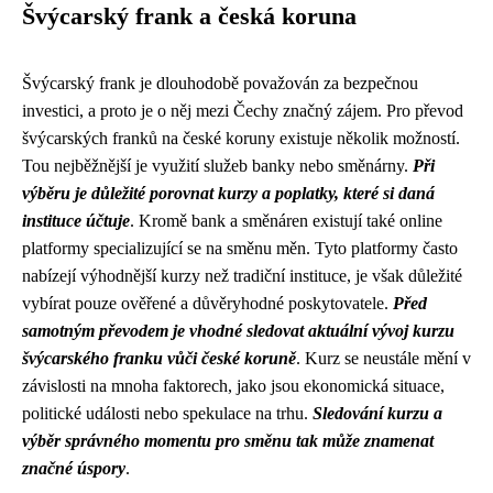
Švýcarský frank a česká koruna
Švýcarský frank je dlouhodobě považován za bezpečnou
investici, a proto je o něj mezi Čechy značný zájem. Pro převod
švýcarských franků na české koruny existuje několik možností.
Tou nejběžnější je využití služeb banky nebo směnárny.
Při
výběru je důležité porovnat kurzy a poplatky, které si daná
instituce účtuje
. Kromě bank a směnáren existují také online
platformy specializující se na směnu měn. Tyto platformy často
nabízejí výhodnější kurzy než tradiční instituce, je však důležité
vybírat pouze ověřené a důvěryhodné poskytovatele.
Před
samotným převodem je vhodné sledovat aktuální vývoj kurzu
švýcarského franku vůči české koruně
. Kurz se neustále mění v
závislosti na mnoha faktorech, jako jsou ekonomická situace,
politické události nebo spekulace na trhu.
Sledování kurzu a
výběr správného momentu pro směnu tak může znamenat
značné úspory
.