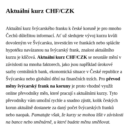
Aktuální kurz CHF/CZK
Aktuální kurz švýcarského franku k české koruně je pro mnoho
Čechů důležitou informací. Ať už sledujete vývoj kurzu kvůli
dovoleným ve Švýcarsku, investicím ve frankách nebo splácíte
hypotéku navázanou na švýcarský frank, znalost aktuálního
kurzu je klíčová.
Aktuální kurz CHF/CZK
se neustále mění v
závislosti na mnoha faktorech, jako jsou například úrokové
sazby centrálních bank, ekonomická situace v České republice a
Švýcarsku nebo globální dění na finančních trzích. Pro
převod
měny švýcarský frank na koruny
je proto vhodné využít
online převodníky měn, které pracují s aktuálními kurzy. Tyto
převodníky vám umožní rychle a snadno zjistit, kolik českých
korun aktuálně dostanete za daný počet švýcarských franků
nebo naopak.
Pamatujte však, že kurzy se mohou lišit v závislosti
na bance nebo směnárně, u které budete měnu směňovat.