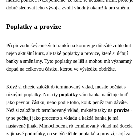
dobré sledovat jeho vývoj a zvolit vhodný okamžik pro směnu.
Poplatky a provize
Při převodu švýcarských franků na koruny je důležité zohlednit
nejen aktuální kurz, ale také poplatky a provize, které si účtují
banky a směnárny. Tyto poplatky se liší a mohou mít významný
dopad na celkovou částku, kterou ve výsledku obdržíte.
Když si chcete založit
rb termínovaný vklad
, musíte počítat s
různými poplatky. No a ty
poplatky
vám banka naúčtuje buď
jako pevnou částku, nebo podle toho, kolik peněz tam dáváte.
Než si založíte rb termínovaný vklad, mrkněte taky na
provize
-
ty se počítají jako procento z vkladu a každá banka je má
nastavené jinak. Mimochodem, rb termínovaný vklad má docela
zajímavé podmínky, co se týče těhle poplatků a provizí, stojí za