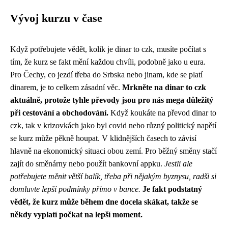
Vývoj kurzu v čase
Když potřebujete vědět, kolik je dinar to czk, musíte počítat s
tím, že kurz se fakt mění každou chvíli, podobně jako u eura.
Pro Čechy, co jezdí třeba do Srbska nebo jinam, kde se platí
dinarem, je to celkem zásadní věc.
Mrkněte na
dinar to czk
aktuálně, protože tyhle převody jsou pro nás mega důležitý
při cestování a obchodování.
Když koukáte na převod dinar to
czk, tak v krizovkách jako byl covid nebo různý politický napětí
se kurz může pěkně houpat. V klidnějších časech to závisí
hlavně na ekonomický situaci obou zemí. Pro běžný směny stačí
zajít do směnárny nebo použít bankovní appku.
Jestli ale
potřebujete měnit větší balík, třeba při nějakým byznysu, radši si
domluvte lepší podmínky přímo v bance.
Je fakt podstatný
vědět, že kurz může během dne docela skákat, takže se
někdy vyplatí počkat na lepší moment.