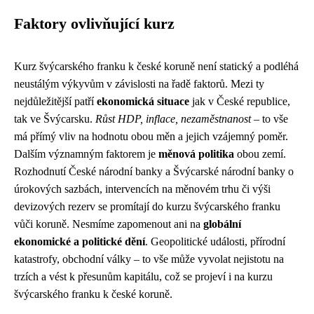
Faktory ovlivňující kurz
Kurz švýcarského franku k české koruně není statický a podléhá
neustálým výkyvům v závislosti na řadě faktorů. Mezi ty
nejdůležitější patří
ekonomická situace
jak v České republice,
tak ve Švýcarsku.
Růst HDP, inflace, nezaměstnanost
– to vše
má přímý vliv na hodnotu obou měn a jejich vzájemný poměr.
Dalším významným faktorem je
měnová politika
obou zemí.
Rozhodnutí České národní banky a Švýcarské národní banky o
úrokových sazbách, intervencích na měnovém trhu či výši
devizových rezerv se promítají do kurzu švýcarského franku
vůči koruně. Nesmíme zapomenout ani na
globální
ekonomické a politické dění
. Geopolitické události, přírodní
katastrofy, obchodní války – to vše může vyvolat nejistotu na
trzích a vést k přesunům kapitálu, což se projeví i na kurzu
švýcarského franku k české koruně.