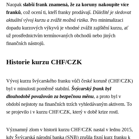
Naopak
slabší frank znamená, že za koruny nakoupíte více
franků
, což ocení ti, kteří franky prodávají.
Důležité je sledovat
aktuální vývoj kurzu a zvážit možná rizika
. Pro minimalizaci
dopadu kurzových výkyvů je vhodné zvážit zajištění kurzu, ať
už prostřednictvím termínovaných obchodů nebo jiných
finančních nástrojů.
Historie kurzu CHF/CZK
Vývoj kurzu švýcarského franku vůči české koruně (CHF/CZK)
byl v minulosti poměrně stabilní.
Švýcarský frank byl
dlouhodobě považován za bezpečnou měnu
, a proto byl v
období nejistoty na finančních trzích vyhledávaným aktivem. To
se projevilo i v kurzu CHF/CZK, který v době krize rostl.
Významný zlom v historii kurzu CHF/CZK nastal v lednu 2015,
kdy Švýcarská národní banka (SNB) zrušila fixní kurz franku k