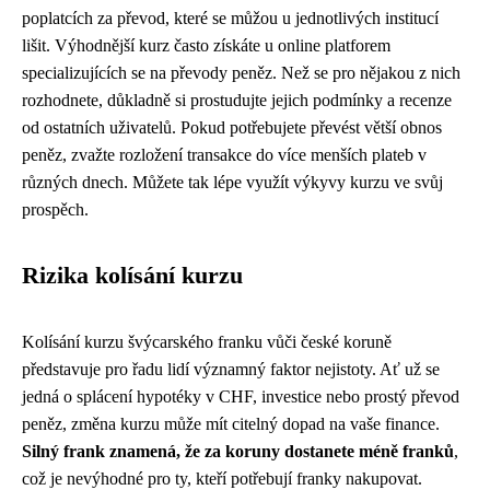
poplatcích za převod, které se můžou u jednotlivých institucí
lišit. Výhodnější kurz často získáte u online platforem
specializujících se na převody peněz. Než se pro nějakou z nich
rozhodnete, důkladně si prostudujte jejich podmínky a recenze
od ostatních uživatelů. Pokud potřebujete převést větší obnos
peněz, zvažte rozložení transakce do více menších plateb v
různých dnech. Můžete tak lépe využít výkyvy kurzu ve svůj
prospěch.
Rizika kolísání kurzu
Kolísání kurzu švýcarského franku vůči české koruně
představuje pro řadu lidí významný faktor nejistoty. Ať už se
jedná o splácení hypotéky v CHF, investice nebo prostý převod
peněz, změna kurzu může mít citelný dopad na vaše finance.
Silný frank znamená, že za koruny dostanete méně franků
,
což je nevýhodné pro ty, kteří potřebují franky nakupovat.