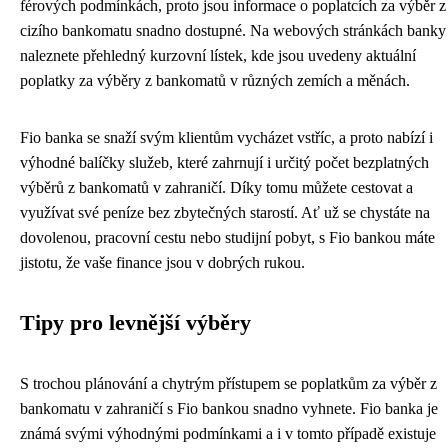
férových podmínkách, proto jsou informace o poplatcích za výběr z
cizího bankomatu snadno dostupné. Na webových stránkách banky
naleznete přehledný kurzovní lístek, kde jsou uvedeny aktuální
poplatky za výběry z bankomatů v různých zemích a měnách.
Fio banka se snaží svým klientům vycházet vstříc, a proto nabízí i
výhodné balíčky služeb, které zahrnují i určitý počet bezplatných
výběrů z bankomatů v zahraničí. Díky tomu můžete cestovat a
využívat své peníze bez zbytečných starostí. Ať už se chystáte na
dovolenou, pracovní cestu nebo studijní pobyt, s Fio bankou máte
jistotu, že vaše finance jsou v dobrých rukou.
Tipy pro levnější výběry
S trochou plánování a chytrým přístupem se poplatkům za výběr z
bankomatu v zahraničí s Fio bankou snadno vyhnete. Fio banka je
známá svými výhodnými podmínkami a i v tomto případě existuje