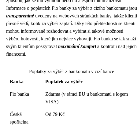
způsobů, jak se mu vyhnout nebo ho alespoň minimalizovat.
Informace o poplatcích Fio banky za výběr z cizího bankomatu jsou
transparentně
uvedeny na webových stránkách banky, takže klienti
přesně vědí, kolik za výběr zaplatí. Díky této přehlednosti se klienti
mohou informovaně rozhodovat a vybírat si takové možnosti
výběru hotovosti, které jim nejvíce vyhovují. Fio banka se tak snaží
svým klientům poskytovat
maximální komfort
a kontrolu nad jejich
financemi.
Poplatky za výběr z bankomatu v cizí bance
Banka
Poplatek za výběr
Fio banka
Zdarma (v rámci EU u bankomatů s logem
VISA)
Česká
Od 79 Kč
spořitelna