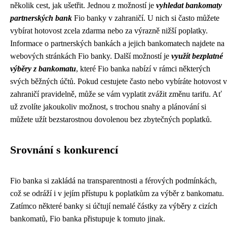
několik cest, jak ušetřit. Jednou z možností je
vyhledat bankomaty
partnerských bank
Fio banky v zahraničí. U nich si často můžete
vybírat hotovost zcela zdarma nebo za výrazně nižší poplatky.
Informace o partnerských bankách a jejich bankomatech najdete na
webových stránkách Fio banky. Další možností je
využít bezplatné
výběry z bankomatu
, které Fio banka nabízí v rámci některých
svých běžných účtů. Pokud cestujete často nebo vybíráte hotovost v
zahraničí pravidelně, může se vám vyplatit zvážit změnu tarifu. Ať
už zvolíte jakoukoliv možnost, s trochou snahy a plánování si
můžete užít bezstarostnou dovolenou bez zbytečných poplatků.
Srovnání s konkurencí
Fio banka si zakládá na transparentnosti a férových podmínkách,
což se odráží i v jejím přístupu k poplatkům za výběr z bankomatu.
Zatímco některé banky si účtují nemalé částky za výběry z cizích
bankomatů, Fio banka přistupuje k tomuto jinak.