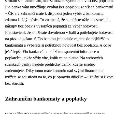
širokou síť bankomatů, kde si můžete vybrat hotovost bez poplatku.
Fio banka vám umožňuje vybírat bez poplatku ze všech bankomatů
v ČR a v zahraničí máte k dispozici jeden výběr z bankomatu
zdarma každý měsíc. To znamená, že si můžete užívat cestování a
nákupy bez obav z vysokých poplatků za výběr hotovosti.
Představte si, že si užíváte dovolenou v Itálii a potřebujete hotovost
na pizzu a gelato. S Fio bankou jednoduše zajdete do nejbližšího
bankomatu a vyberete si potřebnou hotovost bez poplatku. A co je
ještě lepší, Fio banka vám nabízí transparentní informace o
poplatcích, takže vždy víte, kolik za co platíte. Na webových
stránkách banky najdete přehledný ceník, kde se snadno
zorientujete. Díky tomu máte kontrolu nad svými financemi a
můžete se soustředit na to, co je opravdu důležité – užívání si života
bez starostí.
Zahraniční bankomaty a poplatky