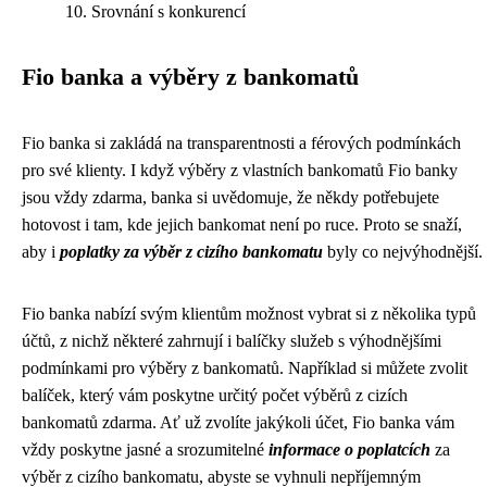
Srovnání s konkurencí
Fio banka a výběry z bankomatů
Fio banka si zakládá na transparentnosti a férových podmínkách
pro své klienty. I když výběry z vlastních bankomatů Fio banky
jsou vždy zdarma, banka si uvědomuje, že někdy potřebujete
hotovost i tam, kde jejich bankomat není po ruce. Proto se snaží,
aby i
poplatky za výběr z cizího bankomatu
byly co nejvýhodnější.
Fio banka nabízí svým klientům možnost vybrat si z několika typů
účtů, z nichž některé zahrnují i balíčky služeb s výhodnějšími
podmínkami pro výběry z bankomatů. Například si můžete zvolit
balíček, který vám poskytne určitý počet výběrů z cizích
bankomatů zdarma. Ať už zvolíte jakýkoli účet, Fio banka vám
vždy poskytne jasné a srozumitelné
informace o poplatcích
za
výběr z cizího bankomatu, abyste se vyhnuli nepříjemným