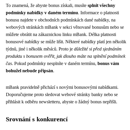
To znamená, že abyste bonus získali, musíte
splnit všechny
podmínky nabídky v daném termínu
. Informace o platnosti
bonusu najdete v obchodních podmínkách dané nabídky, na
webových stránkách mBank v sekci věnované bonusům nebo se
můžete obrátit na zákaznickou linku mBank. Délka platnosti
bonusové nabídky se může lišit. Některé nabídky platí jen několik
týdnů, jiné i několik měsíců. Proto je
důležité si před sjednáním
produktu s bonusem ověřit, jak dlouho máte na splnění podmínek
čas
. Pokud podmínky nesplníte v daném termínu,
bonus vám
bohužel nebude připsán
.
mBank pravidelně přichází s novými bonusovými nabídkami.
Doporučujeme proto sledovat webové stránky banky nebo se
přihlásit k odběru newsletteru, abyste o žádný bonus nepřišli.
Srovnání s konkurencí