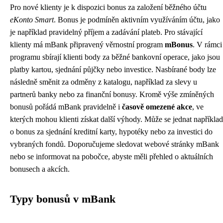
Pro nové klienty je k dispozici bonus za založení běžného účtu
eKonto Smart
. Bonus je podmíněn aktivním využíváním účtu, jako
je například pravidelný příjem a zadávání plateb. Pro stávající
klienty má mBank připravený věrnostní program
mBonus
. V rámci
programu sbírají klienti body za běžné bankovní operace, jako jsou
platby kartou, sjednání půjčky nebo investice. Nasbírané body lze
následně směnit za odměny z katalogu, například za slevy u
partnerů banky nebo za finanční bonusy. Kromě výše zmíněných
bonusů pořádá mBank pravidelně i
časově omezené akce
, ve
kterých mohou klienti získat další výhody. Může se jednat například
o bonus za sjednání kreditní karty, hypotéky nebo za investici do
vybraných fondů. Doporučujeme sledovat webové stránky mBank
nebo se informovat na pobočce, abyste měli přehled o aktuálních
bonusech a akcích.
Typy bonusů v mBank