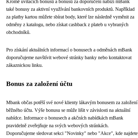
Kromě uvítacích bonusů a bonusů za doporučení nabízí mBank
také bonusy za aktivní využívání bankovních produktů. Například
za platby kartou můžete sbírat body, které lze následně vyměnit za
odměny z katalogu, nebo získat cashback z plateb u vybraných
obchodníků.
Pro získání aktuálních informací o bonusech a odměnách mBank
doporučujeme navštívit webové stránky banky nebo kontaktovat
zákaznickou linku.
Bonus za založení účtu
Mbank občas potěší své nové klienty lákavým bonusem za založení
běžného účtu. Výše bonusu se může lišit v závislosti na aktuální
nabídce. Informace o bonusech a akčních nabídkách mBank
pravidelně zveřejňuje na svých webových stránkách.
Doporučujeme sledovat sekci "Novinky" nebo "Akce", kde najdete