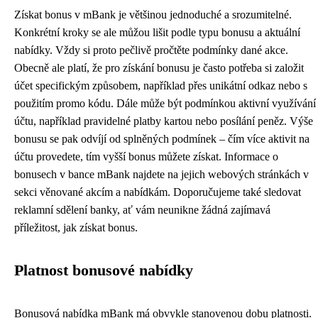
Získat bonus v mBank je většinou jednoduché a srozumitelné.
Konkrétní kroky se ale můžou lišit podle typu bonusu a aktuální
nabídky. Vždy si proto pečlivě pročtěte podmínky dané akce.
Obecně ale platí, že pro získání bonusu je často potřeba si založit
účet specifickým způsobem, například přes unikátní odkaz nebo s
použitím promo kódu. Dále může být podmínkou aktivní využívání
účtu, například pravidelné platby kartou nebo posílání peněz. Výše
bonusu se pak odvíjí od splněných podmínek – čím více aktivit na
účtu provedete, tím vyšší bonus můžete získat. Informace o
bonusech v bance mBank najdete na jejich webových stránkách v
sekci věnované akcím a nabídkám. Doporučujeme také sledovat
reklamní sdělení banky, ať vám neunikne žádná zajímavá
příležitost, jak získat bonus.
Platnost bonusové nabídky
Bonusová nabídka mBank má obvykle stanovenou dobu platnosti.