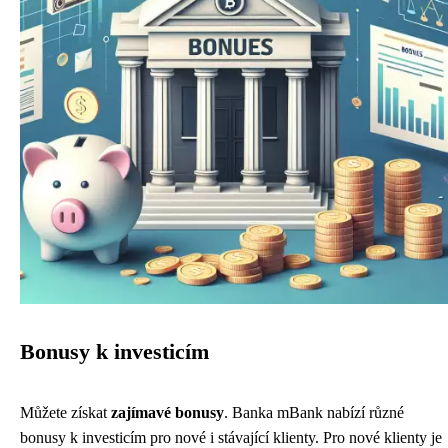
Bonusy k investicím
Můžete získat
zajímavé bonusy
. Banka mBank nabízí různé
bonusy k investicím pro nové i stávající klienty. Pro nové klienty je