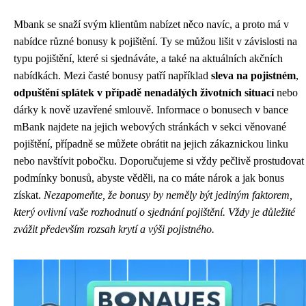
Mbank se snaží svým klientům nabízet něco navíc, a proto má v
nabídce různé bonusy k pojištění. Ty se můžou lišit v závislosti na
typu pojištění, které si sjednáváte, a také na aktuálních akčních
nabídkách. Mezi časté bonusy patří například
sleva na pojistném
,
odpuštění splátek v případě nenadálých životních situací
nebo
dárky k nově uzavřené smlouvě. Informace o bonusech v bance
mBank najdete na jejich webových stránkách v sekci věnované
pojištění, případně se můžete obrátit na jejich zákaznickou linku
nebo navštívit pobočku. Doporučujeme si vždy pečlivě prostudovat
podmínky bonusů, abyste věděli, na co máte nárok a jak bonus
získat.
Nezapomeňte, že bonusy by neměly být jediným faktorem,
který ovlivní vaše rozhodnutí o sjednání pojištění. Vždy je důležité
zvážit především rozsah krytí a výši pojistného.