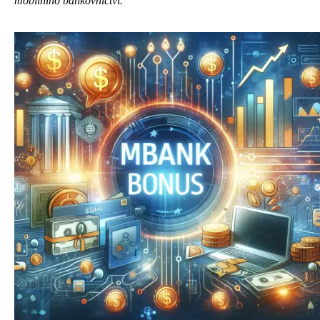
mobilního bankovnictví.