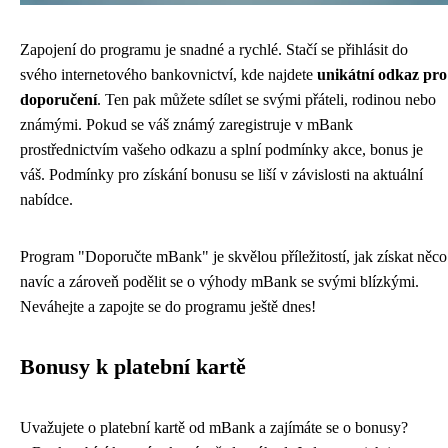
Zapojení do programu je snadné a rychlé. Stačí se přihlásit do
svého internetového bankovnictví, kde najdete
unikátní odkaz pro
doporučení
. Ten pak můžete sdílet se svými přáteli, rodinou nebo
známými. Pokud se váš známý zaregistruje v mBank
prostřednictvím vašeho odkazu a splní podmínky akce, bonus je
váš. Podmínky pro získání bonusu se liší v závislosti na aktuální
nabídce.
Program "Doporučte mBank" je skvělou příležitostí, jak získat něco
navíc a zároveň podělit se o výhody mBank se svými blízkými.
Neváhejte a zapojte se do programu ještě dnes!
Bonusy k platební kartě
Uvažujete o platební kartě od mBank a zajímáte se o bonusy?