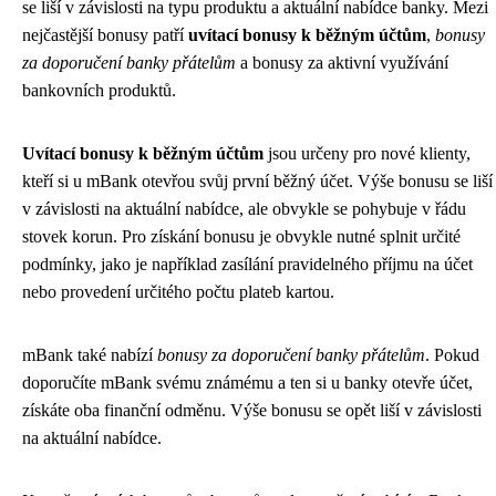
se liší v závislosti na typu produktu a aktuální nabídce banky. Mezi
nejčastější bonusy patří
uvítací bonusy k běžným účtům
,
bonusy
za doporučení banky přátelům
a bonusy za aktivní využívání
bankovních produktů.
Uvítací bonusy k běžným účtům
jsou určeny pro nové klienty,
kteří si u mBank otevřou svůj první běžný účet. Výše bonusu se liší
v závislosti na aktuální nabídce, ale obvykle se pohybuje v řádu
stovek korun. Pro získání bonusu je obvykle nutné splnit určité
podmínky, jako je například zasílání pravidelného příjmu na účet
nebo provedení určitého počtu plateb kartou.
mBank také nabízí
bonusy za doporučení banky přátelům
. Pokud
doporučíte mBank svému známému a ten si u banky otevře účet,
získáte oba finanční odměnu. Výše bonusu se opět liší v závislosti
na aktuální nabídce.