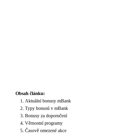
Obsah článku:
Aktuální bonusy mBank
Typy bonusů v mBank
Bonusy za doporučení
Věrnostní programy
Časově omezené akce