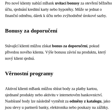
Pro nové klienty nabízí mBank
uvítací bonusy
za otevření běžného
účtu, sjednání kreditní karty nebo hypotéky. Může se jednat o
finanční odměnu, dárek k účtu nebo zvýhodněné úrokové sazby.
Bonusy za doporučení
Stávající klienti můžou získat
bonus za doporučení
, pokud
přivedou nového klienta. Výše bonusu závisí na produktu, který
nový klient sjedná.
Věrnostní programy
Aktivní klienti mBank můžou sbírat body za platby kartou,
sjednané produkty nebo aktivitu v internetovém bankovnictví.
Nasbírané body lze následně vyměnit za
odměny z katalogu
, jako
jsou slevy u partnerů banky, elektronika nebo poukazy na zážitky.