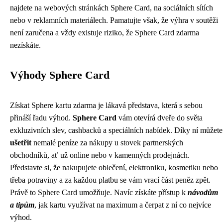
najdete na webových stránkách Sphere Card, na sociálních sítích
nebo v reklamních materiálech. Pamatujte však, že výhra v soutěži
není zaručena a vždy existuje riziko, že Sphere Card zdarma
nezískáte.
Výhody Sphere Card
Získat Sphere kartu zdarma je lákavá představa, která s sebou
přináší řadu výhod.
Sphere Card
vám otevírá dveře do světa
exkluzivních slev, cashbacků a speciálních nabídek. Díky ní můžete
ušetřit
nemalé peníze za nákupy u stovek partnerských
obchodníků, ať už online nebo v kamenných prodejnách.
Představte si, že nakupujete oblečení, elektroniku, kosmetiku nebo
třeba potraviny a za každou platbu se vám vrací část peněz zpět.
Právě to Sphere Card umožňuje. Navíc získáte přístup k
návodům
a tipům
, jak kartu využívat na maximum a čerpat z ní co nejvíce
výhod.