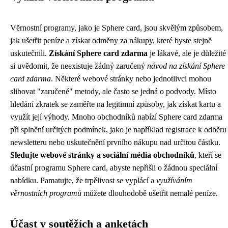
Věrnostní programy, jako je Sphere card, jsou skvělým způsobem,
jak ušetřit peníze a získat odměny za nákupy, které byste stejně
uskutečnili.
Získání Sphere card zdarma
je lákavé, ale je důležité
si uvědomit, že neexistuje žádný zaručený
návod na získání Sphere
card zdarma
. Některé webové stránky nebo jednotlivci mohou
slibovat "zaručené" metody, ale často se jedná o podvody. Místo
hledání zkratek se zaměřte na legitimní způsoby, jak získat kartu a
využít její výhody. Mnoho obchodníků nabízí Sphere card zdarma
při splnění určitých podmínek, jako je například registrace k odběru
newsletteru nebo uskutečnění prvního nákupu nad určitou částku.
Sledujte webové stránky a sociální média obchodníků
, kteří se
účastní programu Sphere card, abyste nepřišli o žádnou speciální
nabídku. Pamatujte, že trpělivost se vyplácí a
využíváním
věrnostních programů
můžete dlouhodobě ušetřit nemalé peníze.
Účast v soutěžích a anketách